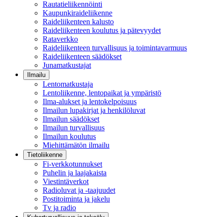
Rautatieliikennöinti
Kaupunkiraideliikenne
Raideliikenteen kalusto
Raideliikenteen koulutus ja pätevyydet
Rataverkko
Raideliikenteen turvallisuus ja toimintavarmuus
Raideliikenteen säädökset
Junamatkustajat
Ilmailu
Lentomatkustaja
Lentoliikenne, lentopaikat ja ympäristö
Ilma-alukset ja lentokelpoisuus
Ilmailun lupakirjat ja henkilöluvat
Ilmailun säädökset
Ilmailun turvallisuus
Ilmailun koulutus
Miehittämätön ilmailu
Tietoliikenne
Fi-verkkotunnukset
Puhelin ja laajakaista
Viestintäverkot
Radioluvat ja -taajuudet
Postitoiminta ja jakelu
Tv ja radio