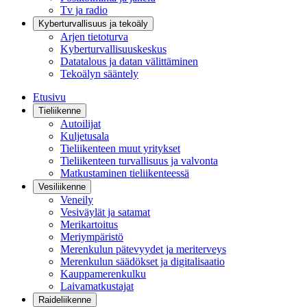
Tv ja radio
Kyberturvallisuus ja tekoäly
Arjen tietoturva
Kyberturvallisuuskeskus
Datatalous ja datan välittäminen
Tekoälyn sääntely
Etusivu
Tieliikenne
Autoilijat
Kuljetusala
Tieliikenteen muut yritykset
Tieliikenteen turvallisuus ja valvonta
Matkustaminen tieliikenteessä
Vesiliikenne
Veneily
Vesiväylät ja satamat
Merikartoitus
Meriympäristö
Merenkulun pätevyydet ja meriterveys
Merenkulun säädökset ja digitalisaatio
Kauppamerenkulku
Laivamatkustajat
Raideliikenne