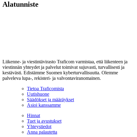
Alatunniste
Liikenne- ja viestintävirasto Traficom varmistaa, että liikenteen ja
viestinnän yhteydet ja palvelut toimivat sujuvasti, turvallisesti ja
kestävästi. Edistämme Suomen kyberturvallisuutta. Olemme
palveleva lupa-, rekisteri- ja valvontaviranomainen.
Tietoa Traficomista
Uutishuone
Säädökset ja määräykset
Asioi kanssamme
Hinnat
Tuet ja avustukset
Yhteystiedot
Anna palautetta