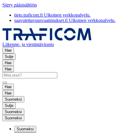
Siirry pääsisältöön
tieto.traficom.fi
Ulkoinen verkkopalvelu.
saavutettavuusvaatimukset.fi
Ulkoinen verkkopalvelu.
Liikenne- ja viestintävirasto
Hae
Sulje
Hae
Hae
Hae
Hae
Suomeksi
Sulje
Suomeksi
Suomeksi
Suomeksi