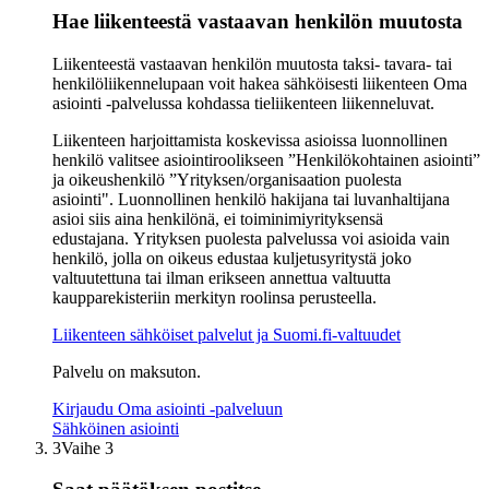
Hae liikenteestä vastaavan henkilön muutosta
Liikenteestä vastaavan henkilön muutosta taksi- tavara- tai
henkilöliikennelupaan voit hakea sähköisesti liikenteen Oma
asiointi -palvelussa kohdassa tieliikenteen liikenneluvat.
Liikenteen harjoittamista koskevissa asioissa luonnollinen
henkilö valitsee asiointiroolikseen ”Henkilökohtainen asiointi”
ja oikeushenkilö ”Yrityksen/organisaation puolesta
asiointi". Luonnollinen henkilö hakijana tai luvanhaltijana
asioi siis aina henkilönä, ei toiminimiyrityksensä
edustajana. Yrityksen puolesta palvelussa voi asioida vain
henkilö, jolla on oikeus edustaa kuljetusyritystä joko
valtuutettuna tai ilman erikseen annettua valtuutta
kaupparekisteriin merkityn roolinsa perusteella.
Liikenteen sähköiset palvelut ja Suomi.fi-valtuudet
Palvelu on maksuton.
Kirjaudu Oma asiointi -palveluun
Sähköinen asiointi
3
Vaihe 3