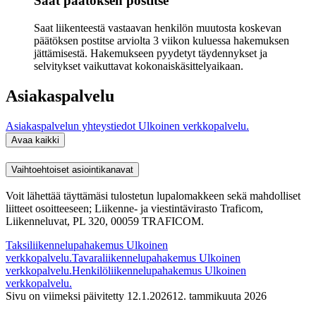
Saat päätöksen postitse
Saat liikenteestä vastaavan henkilön muutosta koskevan
päätöksen postitse arviolta 3 viikon kuluessa hakemuksen
jättämisestä. Hakemukseen pyydetyt täydennykset ja
selvitykset vaikuttavat kokonaiskäsittelyaikaan.
Asiakaspalvelu
Asiakaspalvelun yhteystiedot
Ulkoinen verkkopalvelu.
Avaa kaikki
Vaihtoehtoiset asiointikanavat
Voit lähettää täyttämäsi tulostetun lupalomakkeen sekä mahdolliset
liitteet osoitteeseen; Liikenne- ja viestintävirasto Traficom,
Liikenneluvat, PL 320, 00059 TRAFICOM.
Taksiliikennelupahakemus
Ulkoinen
verkkopalvelu.
Tavaraliikennelupahakemus
Ulkoinen
verkkopalvelu.
Henkilöliikennelupahakemus
Ulkoinen
verkkopalvelu.
Sivu on viimeksi päivitetty
12.1.2026
12. tammikuuta 2026