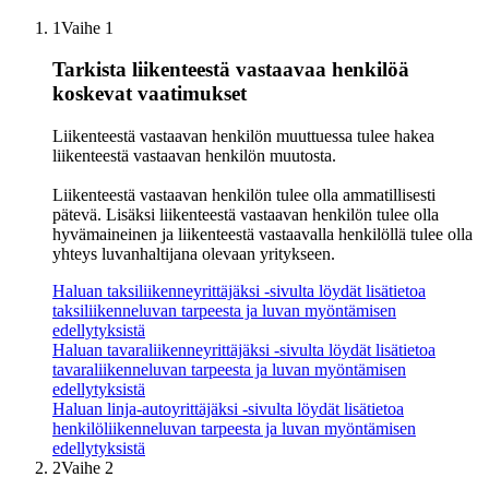
1
Vaihe 1
Tarkista liikenteestä vastaavaa henkilöä
koskevat vaatimukset
Liikenteestä vastaavan henkilön muuttuessa tulee hakea
liikenteestä vastaavan henkilön muutosta.
Liikenteestä vastaavan henkilön tulee olla ammatillisesti
pätevä. Lisäksi liikenteestä vastaavan henkilön tulee olla
hyvämaineinen ja liikenteestä vastaavalla henkilöllä tulee olla
yhteys luvanhaltijana olevaan yritykseen.
Haluan taksiliikenneyrittäjäksi -sivulta löydät lisätietoa
taksiliikenneluvan tarpeesta ja luvan myöntämisen
edellytyksistä
Haluan tavaraliikenneyrittäjäksi -sivulta löydät lisätietoa
tavaraliikenneluvan tarpeesta ja luvan myöntämisen
edellytyksistä
Haluan linja-autoyrittäjäksi -sivulta löydät lisätietoa
henkilöliikenneluvan tarpeesta ja luvan myöntämisen
edellytyksistä
2
Vaihe 2