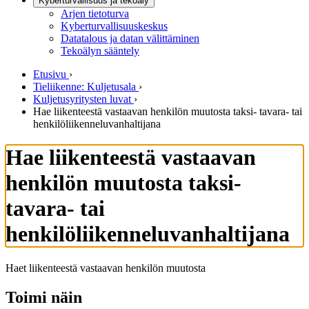
Kyberturvallisuus ja tekoäly
Arjen tietoturva
Kyberturvallisuuskeskus
Datatalous ja datan välittäminen
Tekoälyn sääntely
Etusivu
›
Tieliikenne: Kuljetusala
›
Kuljetusyritysten luvat
›
Hae liikenteestä vastaavan henkilön muutosta taksi- tavara- tai
henkilöliikenneluvanhaltijana
Hae liikenteestä vastaavan
henkilön muutosta taksi-
tavara- tai
henkilöliikenneluvanhaltijana
Haet liikenteestä vastaavan henkilön muutosta
Toimi näin