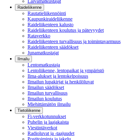
Laivamatkustajat
Raideliikenne
Rautatieliikennöinti
Kaupunkiraideliikenne
Raideliikenteen kalusto
Raideliikenteen koulutus ja pätevyydet
Rataverkko
Raideliikenteen turvallisuus ja toimintavarmuus
Raideliikenteen säädökset
Junamatkustajat
Ilmailu
Lentomatkustaja
Lentoliikenne, lentopaikat ja ympäristö
Ilma-alukset ja lentokelpoisuus
Ilmailun lupakirjat ja henkilöluvat
Ilmailun säädökset
Ilmailun turvallisuus
Ilmailun koulutus
Miehittämätön ilmailu
Tietoliikenne
Fi-verkkotunnukset
Puhelin ja laajakaista
Viestintäverkot
Radioluvat ja -taajuudet
Postitoiminta ja jakelu