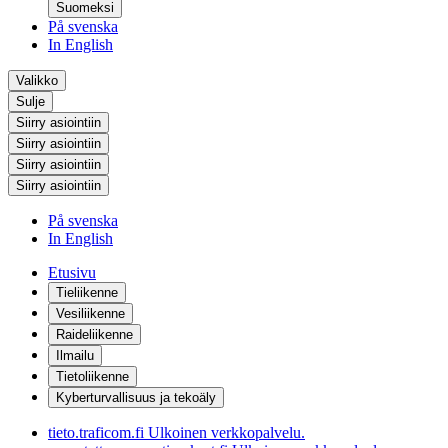
Suomeksi
På svenska
In English
Valikko
Sulje
Siirry asiointiin
Siirry asiointiin
Siirry asiointiin
Siirry asiointiin
På svenska
In English
Etusivu
Tieliikenne
Vesiliikenne
Raideliikenne
Ilmailu
Tietoliikenne
Kyberturvallisuus ja tekoäly
tieto.traficom.fi
Ulkoinen verkkopalvelu.