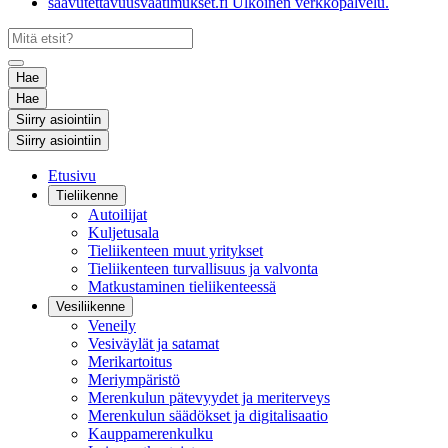
saavutettavuusvaatimukset.fi
Ulkoinen verkkopalvelu.
Hae
Hae
Siirry asiointiin
Siirry asiointiin
Etusivu
Tieliikenne
Autoilijat
Kuljetusala
Tieliikenteen muut yritykset
Tieliikenteen turvallisuus ja valvonta
Matkustaminen tieliikenteessä
Vesiliikenne
Veneily
Vesiväylät ja satamat
Merikartoitus
Meriympäristö
Merenkulun pätevyydet ja meriterveys
Merenkulun säädökset ja digitalisaatio
Kauppamerenkulku