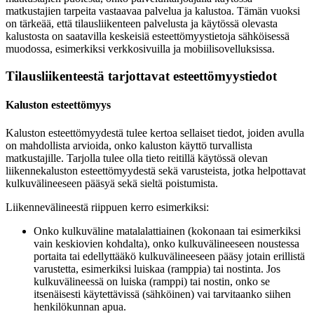
matkustajien tarpeita vastaavaa palvelua ja kalustoa. Tämän vuoksi
on tärkeää, että tilausliikenteen palvelusta ja käytössä olevasta
kalustosta on saatavilla keskeisiä esteettömyystietoja sähköisessä
muodossa, esimerkiksi verkkosivuilla ja mobiilisovelluksissa.
Tilausliikenteestä tarjottavat esteettömyystiedot
Kaluston esteettömyys
Kaluston esteettömyydestä tulee kertoa sellaiset tiedot, joiden avulla
on mahdollista arvioida, onko kaluston käyttö turvallista
matkustajille. Tarjolla tulee olla tieto reitillä käytössä olevan
liikennekaluston esteettömyydestä sekä varusteista, jotka helpottavat
kulkuvälineeseen pääsyä sekä sieltä poistumista.
Liikennevälineestä riippuen kerro esimerkiksi:
Onko kulkuväline matalalattiainen (kokonaan tai esimerkiksi
vain keskiovien kohdalta), onko kulkuvälineeseen noustessa
portaita tai edellyttääkö kulkuvälineeseen pääsy jotain erillistä
varustetta, esimerkiksi luiskaa (ramppia) tai nostinta. Jos
kulkuvälineessä on luiska (ramppi) tai nostin, onko se
itsenäisesti käytettävissä (sähköinen) vai tarvitaanko siihen
henkilökunnan apua.