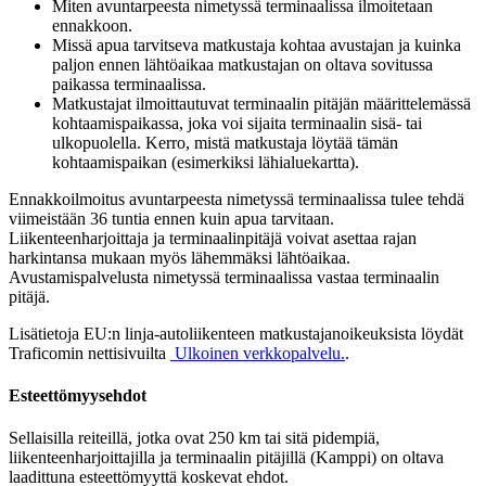
Miten avuntarpeesta nimetyssä terminaalissa ilmoitetaan
ennakkoon.
Missä apua tarvitseva matkustaja kohtaa avustajan ja kuinka
paljon ennen lähtöaikaa matkustajan on oltava sovitussa
paikassa terminaalissa.
Matkustajat ilmoittautuvat terminaalin pitäjän määrittelemässä
kohtaamispaikassa, joka voi sijaita terminaalin sisä- tai
ulkopuolella. Kerro, mistä matkustaja löytää tämän
kohtaamispaikan (esimerkiksi lähialuekartta).
Ennakkoilmoitus avuntarpeesta nimetyssä terminaalissa tulee tehdä
viimeistään 36 tuntia ennen kuin apua tarvitaan.
Liikenteenharjoittaja ja terminaalinpitäjä voivat asettaa rajan
harkintansa mukaan myös lähemmäksi lähtöaikaa.
Avustamispalvelusta nimetyssä terminaalissa vastaa terminaalin
pitäjä.
Lisätietoja EU:n linja-autoliikenteen matkustajanoikeuksista löydät
Traficomin nettisivuilta
Ulkoinen verkkopalvelu.
.
Esteettömyysehdot
Sellaisilla reiteillä, jotka ovat 250 km tai sitä pidempiä,
liikenteenharjoittajilla ja terminaalin pitäjillä (Kamppi) on oltava
laadittuna esteettömyyttä koskevat ehdot.