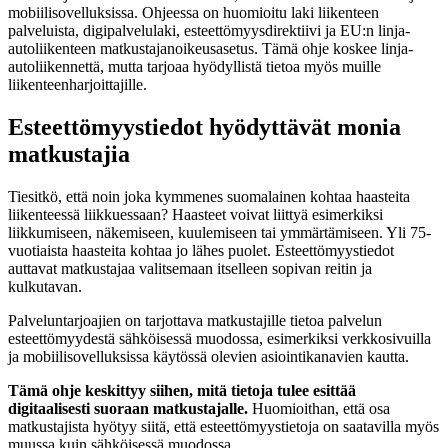
mobiilisovelluksissa. Ohjeessa on huomioitu laki liikenteen
palveluista, digipalvelulaki, esteettömyysdirektiivi ja EU:n linja-
autoliikenteen matkustajanoikeusasetus. Tämä ohje koskee linja-
autoliikennettä, mutta tarjoaa hyödyllistä tietoa myös muille
liikenteenharjoittajille.
Esteettömyystiedot hyödyttävät monia
matkustajia
Tiesitkö, että noin joka kymmenes suomalainen kohtaa haasteita
liikenteessä liikkuessaan? Haasteet voivat liittyä esimerkiksi
liikkumiseen, näkemiseen, kuulemiseen tai ymmärtämiseen. Yli 75-
vuotiaista haasteita kohtaa jo lähes puolet. Esteettömyystiedot
auttavat matkustajaa valitsemaan itselleen sopivan reitin ja
kulkutavan.
Palveluntarjoajien on tarjottava matkustajille tietoa palvelun
esteettömyydestä sähköisessä muodossa, esimerkiksi verkkosivuilla
ja mobiilisovelluksissa käytössä olevien asiointikanavien kautta.
Tämä ohje keskittyy siihen, mitä tietoja tulee esittää
digitaalisesti suoraan matkustajalle.
Huomioithan, että osa
matkustajista hyötyy siitä, että esteettömyystietoja on saatavilla myös
muussa kuin sähköisessä muodossa.