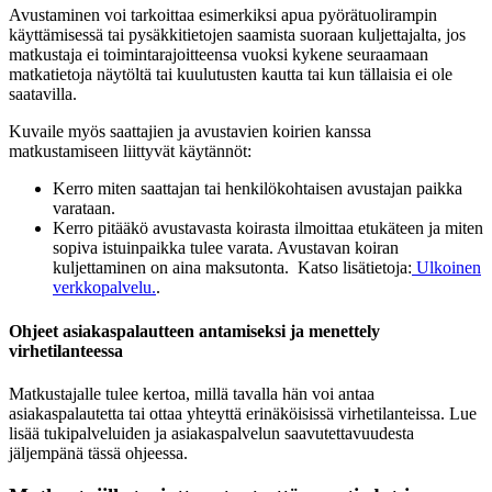
Avustaminen voi tarkoittaa esimerkiksi apua pyörätuolirampin
käyttämisessä tai pysäkkitietojen saamista suoraan kuljettajalta, jos
matkustaja ei toimintarajoitteensa vuoksi kykene seuraamaan
matkatietoja näytöltä tai kuulutusten kautta tai kun tällaisia ei ole
saatavilla.
Kuvaile myös saattajien ja avustavien koirien kanssa
matkustamiseen liittyvät käytännöt:
Kerro miten saattajan tai henkilökohtaisen avustajan paikka
varataan.
Kerro pitääkö avustavasta koirasta ilmoittaa etukäteen ja miten
sopiva istuinpaikka tulee varata. Avustavan koiran
kuljettaminen on aina maksutonta. Katso lisätietoja:
Ulkoinen
verkkopalvelu.
.
Ohjeet asiakaspalautteen antamiseksi ja menettely
virhetilanteessa
Matkustajalle tulee kertoa, millä tavalla hän voi antaa
asiakaspalautetta tai ottaa yhteyttä erinäköisissä virhetilanteissa. Lue
lisää tukipalveluiden ja asiakaspalvelun saavutettavuudesta
jäljempänä tässä ohjeessa.