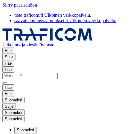
Siirry pääsisältöön
tieto.traficom.fi
Ulkoinen verkkopalvelu.
saavutettavuusvaatimukset.fi
Ulkoinen verkkopalvelu.
Liikenne- ja viestintävirasto
Hae
Sulje
Hae
Hae
Hae
Hae
Suomeksi
Sulje
Suomeksi
Suomeksi
Suomeksi