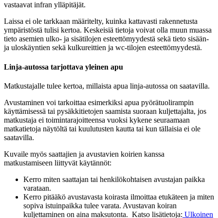
vastaavat infran ylläpitäjät.
Laissa ei ole tarkkaan määritelty, kuinka kattavasti rakennetusta
ympäristöstä tulisi kertoa. Keskeisiä tietoja voivat olla muun muassa
tieto asemien ulko- ja sisätilojen esteettömyydestä sekä tieto sisään-
ja uloskäyntien sekä kulkureittien ja wc-tilojen esteettömyydestä.
Linja-autossa tarjottava yleinen apu
Matkustajalle tulee kertoa, millaista apua linja-autossa on saatavilla.
Avustaminen voi tarkoittaa esimerkiksi apua pyörätuolirampin
käyttämisessä tai pysäkkitietojen saamista suoraan kuljettajalta, jos
matkustaja ei toimintarajoitteensa vuoksi kykene seuraamaan
matkatietoja näytöltä tai kuulutusten kautta tai kun tällaisia ei ole
saatavilla.
Kuvaile myös saattajien ja avustavien koirien kanssa
matkustamiseen liittyvät käytännöt:
Kerro miten saattajan tai henkilökohtaisen avustajan paikka
varataan.
Kerro pitääkö avustavasta koirasta ilmoittaa etukäteen ja miten
sopiva istuinpaikka tulee varata. Avustavan koiran
kuljettaminen on aina maksutonta. Katso lisätietoja:
Ulkoinen