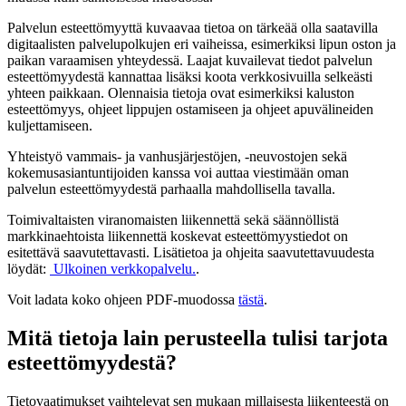
Palvelun esteettömyyttä kuvaavaa tietoa on tärkeää olla saatavilla
digitaalisten palvelupolkujen eri vaiheissa, esimerkiksi lipun oston ja
paikan varaamisen yhteydessä. Laajat kuvailevat tiedot palvelun
esteettömyydestä kannattaa lisäksi koota verkkosivuilla selkeästi
yhteen paikkaan. Olennaisia tietoja ovat esimerkiksi kaluston
esteettömyys, ohjeet lippujen ostamiseen ja ohjeet apuvälineiden
kuljettamiseen.
Yhteistyö vammais- ja vanhusjärjestöjen, -neuvostojen sekä
kokemusasiantuntijoiden kanssa voi auttaa viestimään oman
palvelun esteettömyydestä parhaalla mahdollisella tavalla.
Toimivaltaisten viranomaisten liikennettä sekä säännöllistä
markkinaehtoista liikennettä koskevat esteettömyystiedot on
esitettävä saavutettavasti. Lisätietoa ja ohjeita saavutettavuudesta
löydät:
Ulkoinen verkkopalvelu.
.
Voit ladata koko ohjeen PDF-muodossa
tästä
.
Mitä tietoja lain perusteella tulisi tarjota
esteettömyydestä?
Tietovaatimukset vaihtelevat sen mukaan millaisesta liikenteestä on