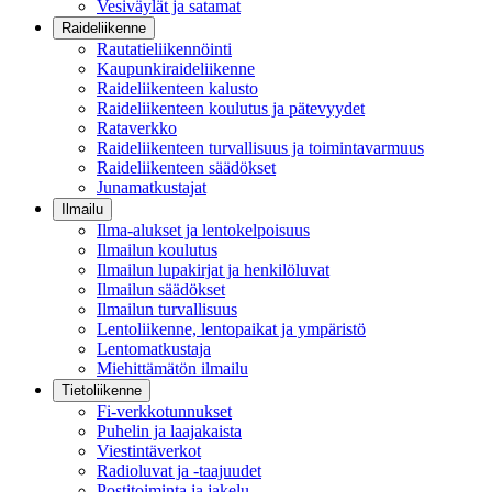
Vesiväylät ja satamat
Raideliikenne
Rautatieliikennöinti
Kaupunkiraideliikenne
Raideliikenteen kalusto
Raideliikenteen koulutus ja pätevyydet
Rataverkko
Raideliikenteen turvallisuus ja toimintavarmuus
Raideliikenteen säädökset
Junamatkustajat
Ilmailu
Ilma-alukset ja lentokelpoisuus
Ilmailun koulutus
Ilmailun lupakirjat ja henkilöluvat
Ilmailun säädökset
Ilmailun turvallisuus
Lentoliikenne, lentopaikat ja ympäristö
Lentomatkustaja
Miehittämätön ilmailu
Tietoliikenne
Fi-verkkotunnukset
Puhelin ja laajakaista
Viestintäverkot
Radioluvat ja -taajuudet
Postitoiminta ja jakelu