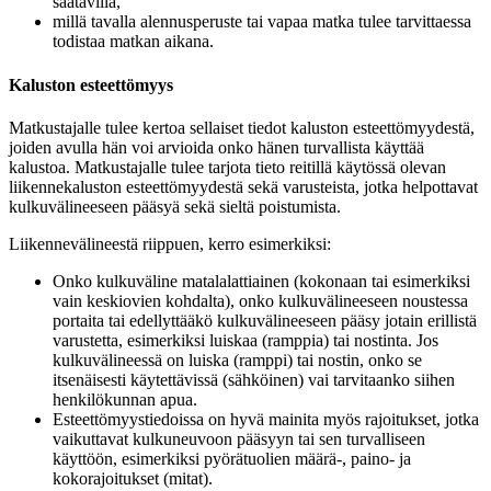
saatavilla,
millä tavalla alennusperuste tai vapaa matka tulee tarvittaessa
todistaa matkan aikana.
Kaluston esteettömyys
Matkustajalle tulee kertoa sellaiset tiedot kaluston esteettömyydestä,
joiden avulla hän voi arvioida onko hänen turvallista käyttää
kalustoa. Matkustajalle tulee tarjota tieto reitillä käytössä olevan
liikennekaluston esteettömyydestä sekä varusteista, jotka helpottavat
kulkuvälineeseen pääsyä sekä sieltä poistumista.
Liikennevälineestä riippuen, kerro esimerkiksi:
Onko kulkuväline matalalattiainen (kokonaan tai esimerkiksi
vain keskiovien kohdalta), onko kulkuvälineeseen noustessa
portaita tai edellyttääkö kulkuvälineeseen pääsy jotain erillistä
varustetta, esimerkiksi luiskaa (ramppia) tai nostinta. Jos
kulkuvälineessä on luiska (ramppi) tai nostin, onko se
itsenäisesti käytettävissä (sähköinen) vai tarvitaanko siihen
henkilökunnan apua.
Esteettömyystiedoissa on hyvä mainita myös rajoitukset, jotka
vaikuttavat kulkuneuvoon pääsyyn tai sen turvalliseen
käyttöön, esimerkiksi pyörätuolien määrä-, paino- ja
kokorajoitukset (mitat).