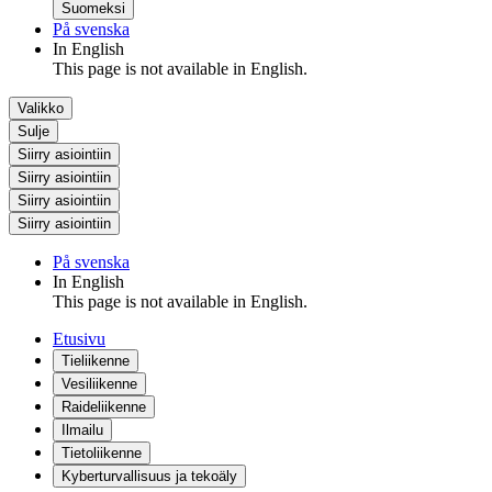
Suomeksi
På svenska
In English
This page is not available in English.
Valikko
Sulje
Siirry asiointiin
Siirry asiointiin
Siirry asiointiin
Siirry asiointiin
På svenska
In English
This page is not available in English.
Etusivu
Tieliikenne
Vesiliikenne
Raideliikenne
Ilmailu
Tietoliikenne
Kyberturvallisuus ja tekoäly