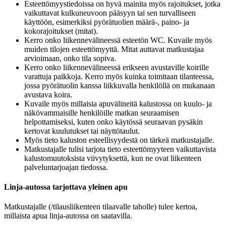
Esteettömyystiedoissa on hyvä mainita myös rajoitukset, jotka
vaikuttavat kulkuneuvoon pääsyyn tai sen turvalliseen
käyttöön, esimerkiksi pyörätuolien määrä-, paino- ja
kokorajoitukset (mitat).
Kerro onko liikennevälineessä esteetön WC. Kuvaile myös
muiden tilojen esteettömyyttä. Mitat auttavat matkustajaa
arvioimaan, onko tila sopiva.
Kerro onko liikennevälineessä erikseen avustaville koirille
varattuja paikkoja. Kerro myös kuinka toimitaan tilanteessa,
jossa pyörätuolin kanssa liikkuvalla henkilöllä on mukanaan
avustava koira.
Kuvaile myös millaisia apuvälineitä kalustossa on kuulo- ja
näkövammaisille henkilöille matkan seuraamisen
helpottamiseksi, kuten onko käytössä seuraavan pysäkin
kertovat kuulutukset tai näyttötaulut.
Myös tieto kaluston esteellisyydestä on tärkeä matkustajalle.
Matkustajalle tulisi tarjota tieto esteettömyyteen vaikuttavista
kalustomuutoksista viivytyksettä, kun ne ovat liikenteen
palveluntarjoajan tiedossa.
Linja-autossa tarjottava yleinen apu
Matkustajalle (/tilausliikenteen tilaavalle taholle) tulee kertoa,
millaista apua linja-autossa on saatavilla.