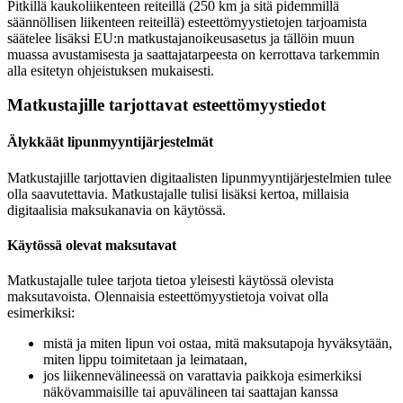
Pitkillä kaukoliikenteen reiteillä (250 km ja sitä pidemmillä
säännöllisen liikenteen reiteillä) esteettömyystietojen tarjoamista
säätelee lisäksi EU:n matkustajanoikeusasetus ja tällöin muun
muassa avustamisesta ja saattajatarpeesta on kerrottava tarkemmin
alla esitetyn ohjeistuksen mukaisesti.
Matkustajille tarjottavat esteettömyystiedot
Älykkäät lipunmyyntijärjestelmät
Matkustajille tarjottavien digitaalisten lipunmyyntijärjestelmien tulee
olla saavutettavia. Matkustajalle tulisi lisäksi kertoa, millaisia
digitaalisia maksukanavia on käytössä.
Käytössä olevat maksutavat
Matkustajalle tulee tarjota tietoa yleisesti käytössä olevista
maksutavoista. Olennaisia esteettömyystietoja voivat olla
esimerkiksi:
mistä ja miten lipun voi ostaa, mitä maksutapoja hyväksytään,
miten lippu toimitetaan ja leimataan,
jos liikennevälineessä on varattavia paikkoja esimerkiksi
näkövammaisille tai apuvälineen tai saattajan kanssa