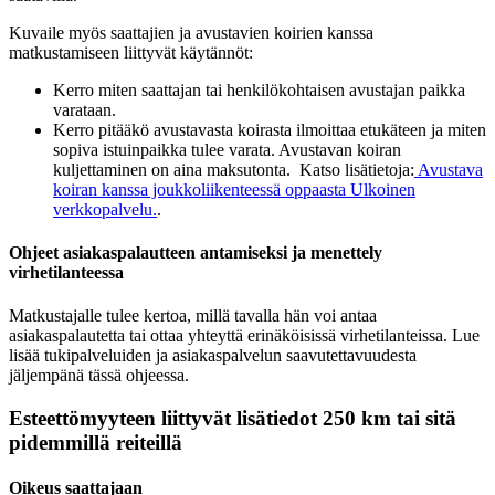
Kuvaile myös saattajien ja avustavien koirien kanssa
matkustamiseen liittyvät käytännöt:
Kerro miten saattajan tai henkilökohtaisen avustajan paikka
varataan.
Kerro pitääkö avustavasta koirasta ilmoittaa etukäteen ja miten
sopiva istuinpaikka tulee varata. Avustavan koiran
kuljettaminen on aina maksutonta. Katso lisätietoja:
Avustava
koiran kanssa joukkoliikenteessä oppaasta
Ulkoinen
verkkopalvelu.
.
Ohjeet asiakaspalautteen antamiseksi ja menettely
virhetilanteessa
Matkustajalle tulee kertoa, millä tavalla hän voi antaa
asiakaspalautetta tai ottaa yhteyttä erinäköisissä virhetilanteissa. Lue
lisää tukipalveluiden ja asiakaspalvelun saavutettavuudesta
jäljempänä tässä ohjeessa.
Esteettömyyteen liittyvät lisätiedot 250 km tai sitä
pidemmillä reiteillä
Oikeus saattajaan