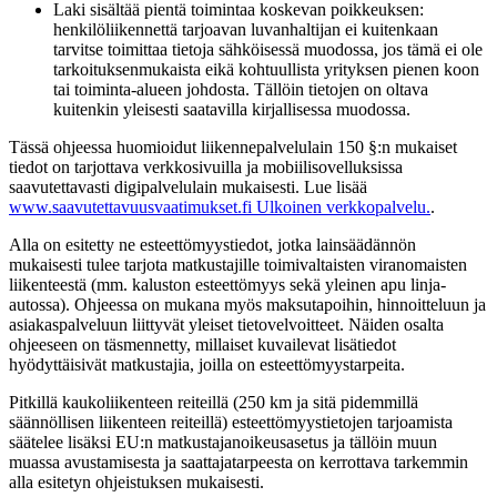
Laki sisältää pientä toimintaa koskevan poikkeuksen:
henkilöliikennettä tarjoavan luvanhaltijan ei kuitenkaan
tarvitse toimittaa tietoja sähköisessä muodossa, jos tämä ei ole
tarkoituksenmukaista eikä kohtuullista yrityksen pienen koon
tai toiminta-alueen johdosta. Tällöin tietojen on oltava
kuitenkin yleisesti saatavilla kirjallisessa muodossa.
Tässä ohjeessa huomioidut liikennepalvelulain 150 §:n mukaiset
tiedot on tarjottava verkkosivuilla ja mobiilisovelluksissa
saavutettavasti digipalvelulain mukaisesti. Lue lisää
www.saavutettavuusvaatimukset.fi
Ulkoinen verkkopalvelu.
.
Alla on esitetty ne esteettömyystiedot, jotka lainsäädännön
mukaisesti tulee tarjota matkustajille toimivaltaisten viranomaisten
liikenteestä (mm. kaluston esteettömyys sekä yleinen apu linja-
autossa). Ohjeessa on mukana myös maksutapoihin, hinnoitteluun ja
asiakaspalveluun liittyvät yleiset tietovelvoitteet. Näiden osalta
ohjeeseen on täsmennetty, millaiset kuvailevat lisätiedot
hyödyttäisivät matkustajia, joilla on esteettömyystarpeita.
Pitkillä kaukoliikenteen reiteillä (250 km ja sitä pidemmillä
säännöllisen liikenteen reiteillä) esteettömyystietojen tarjoamista
säätelee lisäksi EU:n matkustajanoikeusasetus ja tällöin muun
muassa avustamisesta ja saattajatarpeesta on kerrottava tarkemmin
alla esitetyn ohjeistuksen mukaisesti.