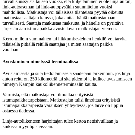
turvallisuussyistä tai sen vuoksi, että kuljettaminen ei ole linja-auton,
linja-autoaseman tai linja-autopysäkin suunnittelun vuoksi
mahdollista. Matkustaja voi tällaisissa tilanteissa pyytää oikeutta
matkustaa saattajan kanssa, joka auttaa häntä matkustamaan
turvallisesti. Saattaja matkustaa maksutta, ja hänelle on pyrittävä
järjestämään istumapaikka avustettavan matkustajan viereen.
Kerro milloin vammainen tai liikkumisesteinen henkilö voi tarvita
tällaisella pitkällä reitillä saattajaa ja miten saattajan paikka
varataan.
Avustaminen nimetyssä terminaalissa
Avustamisesta ja siitä tiedottamisesta säädetään tarkemmin, jos linja-
auton reitti on 250 kilometriä tai sitä pidempi ja kulkee avustamiseen
nimetyn Kampin kaukoliikenneterminaalin kautta.
Varmista, että matkustaja voi ilmoittaa erityisistä
istumapaikkatarpeistaan. Matkustajan tulisi ilmoittaa erityisistä
istumapaikkatarpeista varauksen yhteydessä, jos tarve on lippua
ostaessa tiedossa.
Linja-autoliikenteen harjoittajan tulee kertoa nettisivuillaan ja
kaikissa myyntipisteissään: