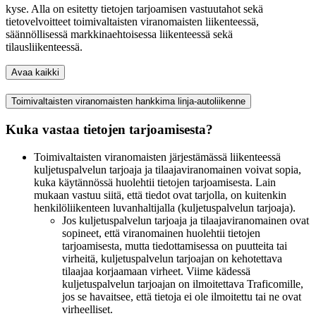
kyse. Alla on esitetty tietojen tarjoamisen vastuutahot sekä
tietovelvoitteet toimivaltaisten viranomaisten liikenteessä,
säännöllisessä markkinaehtoisessa liikenteessä sekä
tilausliikenteessä.
Avaa kaikki
Toimivaltaisten viranomaisten hankkima linja-autoliikenne
Kuka vastaa tietojen tarjoamisesta?
Toimivaltaisten viranomaisten järjestämässä liikenteessä
kuljetuspalvelun tarjoaja ja tilaajaviranomainen voivat sopia,
kuka käytännössä huolehtii tietojen tarjoamisesta. Lain
mukaan vastuu siitä, että tiedot ovat tarjolla, on kuitenkin
henkilöliikenteen luvanhaltijalla (kuljetuspalvelun tarjoaja).
Jos kuljetuspalvelun tarjoaja ja tilaajaviranomainen ovat
sopineet, että viranomainen huolehtii tietojen
tarjoamisesta, mutta tiedottamisessa on puutteita tai
virheitä, kuljetuspalvelun tarjoajan on kehotettava
tilaajaa korjaamaan virheet. Viime kädessä
kuljetuspalvelun tarjoajan on ilmoitettava Traficomille,
jos se havaitsee, että tietoja ei ole ilmoitettu tai ne ovat
virheelliset.