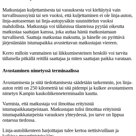
Matkustajan kuljettamisesta tai varauksesta voi kieltäytyä vain
turvallisuussyistä tai sen vuoksi, että kuljettaminen ei ole linja-auton,
linja-autoaseman tai linja-autopysäkin suunnittelun vuoksi
mahdollista. Matkustaja voi tällaisissa tilanteissa pyytää oikeutta
matkustaa saattajan kanssa, joka auttaa häntä matkustamaan
turvallisesti. Saattaja matkustaa maksutta, ja hänelle on pyrittävä
järjestämään istumapaikka avustettavan matkustajan viereen.
Kerro milloin vammainen tai liikkumisesteinen henkilö voi tarvita
tällaisella pitkällä reitillä saattajaa ja miten saattajan paikka varataan.
Avustaminen nimetyssä terminaalissa
Avustamisesta ja siitä tiedottamisesta säädetään tarkemmin, jos linja-
auton reitti on 250 kilometriä tai sitä pidempi ja kulkee avustamiseen
nimetyn Kampin kaukoliikenneterminaalin kautta.
Varmista, että matkustaja voi ilmoittaa erityisistä
istumapaikkatarpeistaan. Matkustajan tulisi ilmoittaa erityisistä
istumapaikkatarpeista varauksen yhteydessä, jos tarve on lippua
ostaessa tiedossa.
Linja-autoliikenteen harjoittajan tulee kertoa nettisivuillaan ja
kaikissa myyntipisteissään: