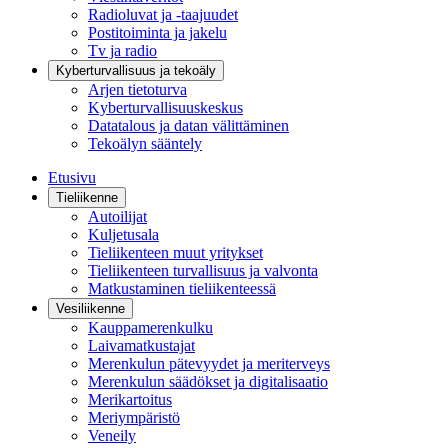
Radioluvat ja -taajuudet
Postitoiminta ja jakelu
Tv ja radio
Kyberturvallisuus ja tekoäly
Arjen tietoturva
Kyberturvallisuuskeskus
Datatalous ja datan välittäminen
Tekoälyn sääntely
Etusivu
Tieliikenne
Autoilijat
Kuljetusala
Tieliikenteen muut yritykset
Tieliikenteen turvallisuus ja valvonta
Matkustaminen tieliikenteessä
Vesiliikenne
Kauppamerenkulku
Laivamatkustajat
Merenkulun pätevyydet ja meriterveys
Merenkulun säädökset ja digitalisaatio
Merikartoitus
Meriympäristö
Veneily