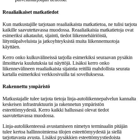
Reaaliaikaiset matkatiedot
Kun matkustajille tarjotaan reaaliaikaista matkatietoa, ne tulisi tarjota
kaikille saavutettavassa muodossa. Reaaliaikaisia matkatietoja ovat
esimeriksi aikataulut, sijainti, tiedot liikennehäiriöistä,
liityntäpalveluista ja jatkoyhteyksistä muita liikennemuotoja
käyttäen.
Kerro onko kulkuvälineissä tarjolla esimerkiksi seuraavan pysäkin
ilmoittavia kuulutuksia tai näyttöjä. Lisäksi kerro onko
liikennevälineen reaaliaikaista sijaintia reitillä mahdollista seurata
kartalla esimerkiksi verkkosivuilla tai sovelluksessa.
Rakennettu ympäristö
Matkustajalle tulee tarjota tietoja linja-autoliikennepalvelun kannalta
keskeisen infrastruktuurin ja rakennetun ympäristön
esteettömyydestä. Kerro kaikki hallussasi olevat tiedot
saavutettavassa muodossa.
Linja-autoliikenteessä avustamiseen nimetyn terminaalin pitäjän
tulee kertoa hallinnoimiensa tilojen esteettömyydestä ja siellä
tarjottavasta avusta. Lisäksi pysäkkien esteettömyystiedoista