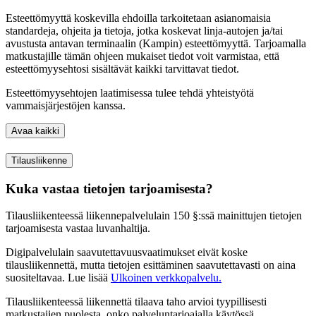
Esteettömyyttä koskevilla ehdoilla tarkoitetaan asianomaisia
standardeja, ohjeita ja tietoja, jotka koskevat linja-autojen ja/tai
avustusta antavan terminaalin (Kampin) esteettömyyttä. Tarjoamalla
matkustajille tämän ohjeen mukaiset tiedot voit varmistaa, että
esteettömyysehtosi sisältävät kaikki tarvittavat tiedot.
Esteettömyysehtojen laatimisessa tulee tehdä yhteistyötä
vammaisjärjestöjen kanssa.
Avaa kaikki
Tilausliikenne
Kuka vastaa tietojen tarjoamisesta?
Tilausliikenteessä liikennepalvelulain 150 §:ssä mainittujen tietojen
tarjoamisesta vastaa luvanhaltija.
Digipalvelulain saavutettavuusvaatimukset eivät koske
tilausliikennettä, mutta tietojen esittäminen saavutettavasti on aina
suositeltavaa. Lue lisää
Ulkoinen verkkopalvelu.
Tilausliikenteessä liikennettä tilaava taho arvioi tyypillisesti
matkustajien puolesta, onko palveluntarjoajalla käytössä