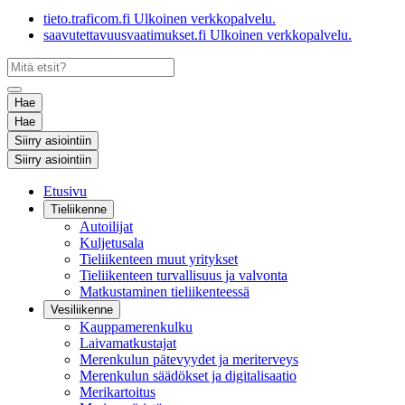
tieto.traficom.fi
Ulkoinen verkkopalvelu.
saavutettavuusvaatimukset.fi
Ulkoinen verkkopalvelu.
Hae
Hae
Siirry asiointiin
Siirry asiointiin
Etusivu
Tieliikenne
Autoilijat
Kuljetusala
Tieliikenteen muut yritykset
Tieliikenteen turvallisuus ja valvonta
Matkustaminen tieliikenteessä
Vesiliikenne
Kauppamerenkulku
Laivamatkustajat
Merenkulun pätevyydet ja meriterveys
Merenkulun säädökset ja digitalisaatio
Merikartoitus