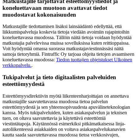
Matkustajille tarjottavat esteettömyystiedot ja
koneluettavaan muotoon avattavat tiedot
muodostavat kokonaisuuden
Matkustajille tiedottamisen lisäksi lainsäädäntö edellyttää, että
liikkumispalveluja koskevia tietoja viedään avoimiin rajapintoihin
koneluettavassa muodossa. Tällöin näitä tietoja voidaan hyödyntää
matkustajia palvelevissa muissa sovelluksissa kuten reittioppaissa.
Voit hyödyntää omassa suorassa matkustajaviestinnässäsi näitä
samoja tietoryhmiä. Fintraffic Oy tarjoaa ohjeita tietojen avaamiseen
koneluettavassa muodossa:
Tiedon tuottajien ohjeistukset
Ulkoinen
verkkopalvelu.
.
Tukipalvelut ja tieto digitaalisten palveluiden
esteettömyydestä
Esteettömyysdirektiivin myötä liikenteenharjoittajan on annettava
matkustajille saavutettavassa muodossa tietoa palvelun
esteettömyydestä ja sen yhteensopivuudesta apuvälineteknologian
kanssa. Myös tukipalveluiden, kuten asiakaspalvelun ja teknisen
tuen, on oltava saavutettavia ja käytettävä esteettömiä
viestintätapoja. Käytännössä esimerkiksi pitkämatkaisessa linja-
autoliikenteessä asiakkaiden on voitava asiakaspalvelukanavien
kautta saada saavutettavassa muodossa tietoa verkkosivujen,