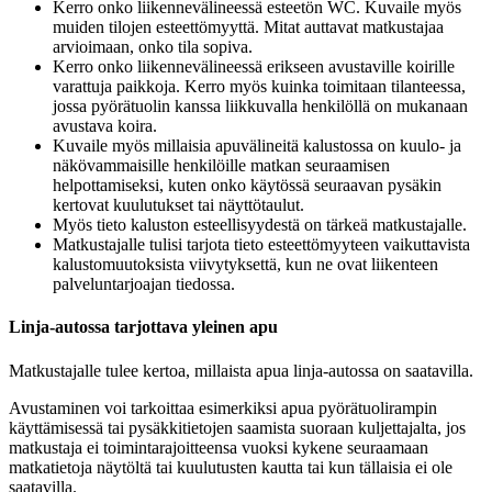
Kerro onko liikennevälineessä esteetön WC. Kuvaile myös
muiden tilojen esteettömyyttä. Mitat auttavat matkustajaa
arvioimaan, onko tila sopiva.
Kerro onko liikennevälineessä erikseen avustaville koirille
varattuja paikkoja. Kerro myös kuinka toimitaan tilanteessa,
jossa pyörätuolin kanssa liikkuvalla henkilöllä on mukanaan
avustava koira.
Kuvaile myös millaisia apuvälineitä kalustossa on kuulo- ja
näkövammaisille henkilöille matkan seuraamisen
helpottamiseksi, kuten onko käytössä seuraavan pysäkin
kertovat kuulutukset tai näyttötaulut.
Myös tieto kaluston esteellisyydestä on tärkeä matkustajalle.
Matkustajalle tulisi tarjota tieto esteettömyyteen vaikuttavista
kalustomuutoksista viivytyksettä, kun ne ovat liikenteen
palveluntarjoajan tiedossa.
Linja-autossa tarjottava yleinen apu
Matkustajalle tulee kertoa, millaista apua linja-autossa on saatavilla.
Avustaminen voi tarkoittaa esimerkiksi apua pyörätuolirampin
käyttämisessä tai pysäkkitietojen saamista suoraan kuljettajalta, jos
matkustaja ei toimintarajoitteensa vuoksi kykene seuraamaan
matkatietoja näytöltä tai kuulutusten kautta tai kun tällaisia ei ole
saatavilla.