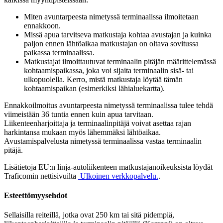
Miten avuntarpeesta nimetyssä terminaalissa ilmoitetaan
ennakkoon.
Missä apua tarvitseva matkustaja kohtaa avustajan ja kuinka
paljon ennen lähtöaikaa matkustajan on oltava sovitussa
paikassa terminaalissa.
Matkustajat ilmoittautuvat terminaalin pitäjän määrittelemässä
kohtaamispaikassa, joka voi sijaita terminaalin sisä- tai
ulkopuolella. Kerro, mistä matkustaja löytää tämän
kohtaamispaikan (esimerkiksi lähialuekartta).
Ennakkoilmoitus avuntarpeesta nimetyssä terminaalissa tulee tehdä
viimeistään 36 tuntia ennen kuin apua tarvitaan.
Liikenteenharjoittaja ja terminaalinpitäjä voivat asettaa rajan
harkintansa mukaan myös lähemmäksi lähtöaikaa.
Avustamispalvelusta nimetyssä terminaalissa vastaa terminaalin
pitäjä.
Lisätietoja EU:n linja-autoliikenteen matkustajanoikeuksista löydät
Traficomin nettisivuilta
Ulkoinen verkkopalvelu.
.
Esteettömyysehdot
Sellaisilla reiteillä, jotka ovat 250 km tai sitä pidempiä,