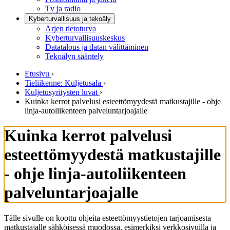
Tv ja radio
Kyberturvallisuus ja tekoäly
Arjen tietoturva
Kyberturvallisuuskeskus
Datatalous ja datan välittäminen
Tekoälyn sääntely
Etusivu
›
Tieliikenne: Kuljetusala
›
Kuljetusyritysten luvat
›
Kuinka kerrot palvelusi esteettömyydestä matkustajille - ohje
linja-autoliikenteen palveluntarjoajalle
Kuinka kerrot palvelusi
esteettömyydestä matkustajille
- ohje linja-autoliikenteen
palveluntarjoajalle
Tälle sivulle on koottu ohjeita esteettömyystietojen tarjoamisesta
matkustajalle sähköisessä muodossa, esimerkiksi verkkosivuilla ja