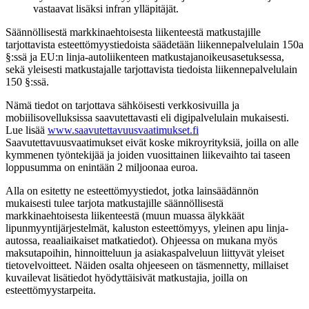
vastaavat lisäksi infran ylläpitäjät.
Säännöllisestä markkinaehtoisesta liikenteestä matkustajille
tarjottavista esteettömyystiedoista säädetään liikennepalvelulain 150a
§:ssä ja EU:n linja-autoliikenteen matkustajanoikeusasetuksessa,
sekä yleisesti matkustajalle tarjottavista tiedoista liikennepalvelulain
150 §:ssä.
Nämä tiedot on tarjottava sähköisesti verkkosivuilla ja
mobiilisovelluksissa saavutettavasti eli digipalvelulain mukaisesti.
Lue lisää
www.saavutettavuusvaatimukset.fi
Saavutettavuusvaatimukset eivät koske mikroyrityksiä, joilla on alle
kymmenen työntekijää ja joiden vuosittainen liikevaihto tai taseen
loppusumma on enintään 2 miljoonaa euroa.
Alla on esitetty ne esteettömyystiedot, jotka lainsäädännön
mukaisesti tulee tarjota matkustajille säännöllisestä
markkinaehtoisesta liikenteestä (muun muassa älykkäät
lipunmyyntijärjestelmät, kaluston esteettömyys, yleinen apu linja-
autossa, reaaliaikaiset matkatiedot). Ohjeessa on mukana myös
maksutapoihin, hinnoitteluun ja asiakaspalveluun liittyvät yleiset
tietovelvoitteet. Näiden osalta ohjeeseen on täsmennetty, millaiset
kuvailevat lisätiedot hyödyttäisivät matkustajia, joilla on
esteettömyystarpeita.