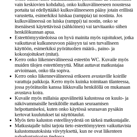
vain keskiovien kohdalta), onko kulkuvälineeseen noustessa
portaita tai edellyttääkö kulkuvälineeseen pääsy jotain erillistä
varustetta, esimerkiksi luiskaa (ramppia) tai nostinta. Jos
kulkuvälineessä on luiska (ramppi) tai nostin, onko se
itsenäisesti käytettävissä (sähköinen) vai tarvitaanko siihen
henkilökunnan apua.
Esteettömyystiedoissa on hyvä mainita myös rajoitukset, jotka
vaikuttavat kulkuneuvoon pääsyyn tai sen turvalliseen
käyttöön, esimerkiksi pyörätuolien määrä-, paino- ja
kokorajoitukset (mitat).
Kerro onko liikennevälineessä esteetön WC. Kuvaile myös
muiden tilojen esteettömyyttä. Mitat auttavat matkustajaa
arvioimaan, onko tila sopiva.
Kerro onko liikennevälineessä erikseen avustaville koirille
varattuja paikkoja. Kerro myös kuinka toimitaan tilanteessa,
jossa pyörätuolin kanssa liikkuvalla henkilöllä on mukanaan
avustava koira.
Kuvaile myös millaisia apuvälineitä kalustossa on kuulo- ja
näkövammaisille henkilöille matkan seuraamisen
helpottamiseksi, kuten onko käytössä seuraavan pysäkin
kertovat kuulutukset tai näyttötaulut.
Myös tieto kaluston esteellisyydestä on tärkeä matkustajalle.
Matkustajalle tulisi tarjota tieto esteettömyyteen vaikuttavista
kalustomuutoksista viivytyksettä, kun ne ovat liikenteen
palveluntarjoajan tiedossa.