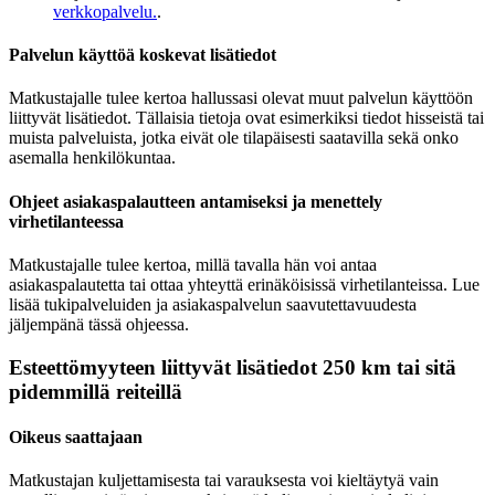
verkkopalvelu.
.
Palvelun käyttöä koskevat lisätiedot
Matkustajalle tulee kertoa hallussasi olevat muut palvelun käyttöön
liittyvät lisätiedot. Tällaisia tietoja ovat esimerkiksi tiedot hisseistä tai
muista palveluista, jotka eivät ole tilapäisesti saatavilla sekä onko
asemalla henkilökuntaa.
Ohjeet asiakaspalautteen antamiseksi ja menettely
virhetilanteessa
Matkustajalle tulee kertoa, millä tavalla hän voi antaa
asiakaspalautetta tai ottaa yhteyttä erinäköisissä virhetilanteissa. Lue
lisää tukipalveluiden ja asiakaspalvelun saavutettavuudesta
jäljempänä tässä ohjeessa.
Esteettömyyteen liittyvät lisätiedot 250 km tai sitä
pidemmillä reiteillä
Oikeus saattajaan
Matkustajan kuljettamisesta tai varauksesta voi kieltäytyä vain