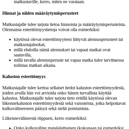
matkustaville, kerro, miten ne varataan.
Hinnat ja niiden määräytymisperusteet
Matkustajalle tulee tarjota tietoa hinnoista ja määräytymisperusteista.
Olennaisia esteettömyystietoja voivat olla esimerkiksi:
käytössä olevat esteettömyyteen liittyvät alennusperusteet tai
matkustajaluokat,
millä ehdoilla nämä alennukset tai vapaat matkat ovat
saatavilla,
millä tavalla alennusperuste tai vapaa matka tulee tarvittaessa
todistaa matkan aikana.
Kaluston esteettömyys
Matkustajalle tulee kertoa sellaiset tiedot kaluston esteettömyydestä,
joiden avulla hän voi arvioida onko hänen turvallista käyttää
kalustoa. Matkustajalle tulee tarjota tieto reitillä käytössä olevan
liikennekaluston esteettömyydestä sekä varusteista, jotka helpottavat
kulkuvälineeseen pääsyä sekä sieltä poistumista.
Liikennevälineestä riippuen, kerro esimerkiksi:
Onko kulkuväline matalalattiainen (kokonaan tai esimerkiksi