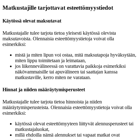
Matkustajille tarjottavat esteettömyystiedot
Käytössä olevat maksutavat
Matkustajalle tulee tarjota tietoa yleisesti käytössä olevista
maksutavoista. Olennaisia esteettömyystietoja voivat olla
esimerkiksi:
mistä ja miten lipun voi ostaa, mitä maksutapoja hyväksytään,
miten lippu toimitetaan ja leimataan,
jos liikennevälineessä on varattavia paikkoja esimerkiksi
näkövammaisille tai apuvälineen tai saattajan kanssa
matkustaville, kerro miten ne varataan.
Hinnat ja niiden määräytymisperusteet
Matkustajalle tulee tarjota tietoa hinnoista ja niiden
määräytymisperusteista. Olennaisia esteettömyystietoja voivat olla
esimerkiksi:
käytössä olevat esteettömyyteen liittyvät alennusperusteet tai
matkustajaluokat,
millä ehdoilla nämä alennukset tai vapaat matkat ovat