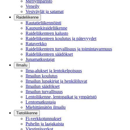
Meriympäristö
Veneily
Vesiväylät ja satamat
Raideliikenne
Rautatieliikennöinti
Kaupunkiraideliikenne
Raideliikenteen kalusto
Raideliikenteen koulutus ja pätevyydet
Rataverkko
Raideliikenteen turvallisuus ja toimintavarmuus
Raideliikenteen säädökset
Junamatkustajat
Ilmailu
Ilma-alukset ja lentokelpoisuus
Ilmailun koulutus
Ilmailun lupakirjat ja henkilöluvat
Ilmailun säädökset
Ilmailun turvallisuus
Lentoliikenne, lentopaikat ja ympäristö
Lentomatkustaja
Miehittämätön ilmailu
Tietoliikenne
Fi-verkkotunnukset
Puhelin ja laajakaista
Viestintäverkot