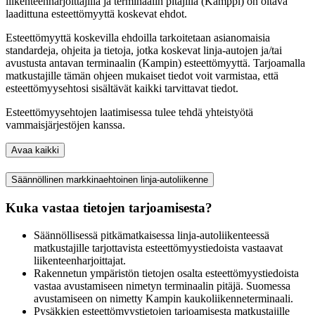
liikenteenharjoittajilla ja terminaalin pitäjillä (Kamppi) on oltava
laadittuna esteettömyyttä koskevat ehdot.
Esteettömyyttä koskevilla ehdoilla tarkoitetaan asianomaisia
standardeja, ohjeita ja tietoja, jotka koskevat linja-autojen ja/tai
avustusta antavan terminaalin (Kampin) esteettömyyttä. Tarjoamalla
matkustajille tämän ohjeen mukaiset tiedot voit varmistaa, että
esteettömyysehtosi sisältävät kaikki tarvittavat tiedot.
Esteettömyysehtojen laatimisessa tulee tehdä yhteistyötä
vammaisjärjestöjen kanssa.
Avaa kaikki
Säännöllinen markkinaehtoinen linja-autoliikenne
Kuka vastaa tietojen tarjoamisesta?
Säännöllisessä pitkämatkaisessa linja-autoliikenteessä
matkustajille tarjottavista esteettömyystiedoista vastaavat
liikenteenharjoittajat.
Rakennetun ympäristön tietojen osalta esteettömyystiedoista
vastaa avustamiseen nimetyn terminaalin pitäjä. Suomessa
avustamiseen on nimetty Kampin kaukoliikenneterminaali.
Pysäkkien esteettömyystietojen tarjoamisesta matkustajille