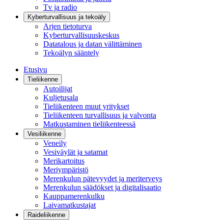
Tv ja radio
Kyberturvallisuus ja tekoäly
Arjen tietoturva
Kyberturvallisuuskeskus
Datatalous ja datan välittäminen
Tekoälyn sääntely
Etusivu
Tieliikenne
Autoilijat
Kuljetusala
Tieliikenteen muut yritykset
Tieliikenteen turvallisuus ja valvonta
Matkustaminen tieliikenteessä
Vesiliikenne
Veneily
Vesiväylät ja satamat
Merikartoitus
Meriympäristö
Merenkulun pätevyydet ja meriterveys
Merenkulun säädökset ja digitalisaatio
Kauppamerenkulku
Laivamatkustajat
Raideliikenne