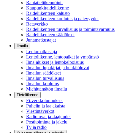
Rautatieliikennöinti
Kaupunkiraideliikenne
Raideliikenteen kalusto
Raideliikenteen koulutus ja pätevyydet
Rataverkko
Raideliikenteen turvallisuus ja toimintavarmuus
Raideliikenteen säädökset
Junamatkustajat
Ilmailu
Lentomatkustaja
Lentoliikenne, lentopaikat ja ympäristö
Ilma-alukset ja lentokelpoisuus
Ilmailun lupakirjat ja henkilöluvat
Ilmailun säädökset
Ilmailun turvallisuus
Ilmailun koulutus
Miehittämätön ilmailu
Tietoliikenne
Fi-verkkotunnukset
Puhelin ja laajakaista
Viestintäverkot
Radioluvat ja -taajuudet
Postitoiminta ja jakelu
Tv ja radio