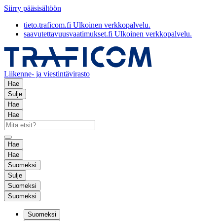
Siirry pääsisältöön
tieto.traficom.fi
Ulkoinen verkkopalvelu.
saavutettavuusvaatimukset.fi
Ulkoinen verkkopalvelu.
Liikenne- ja viestintävirasto
Hae
Sulje
Hae
Hae
Hae
Hae
Suomeksi
Sulje
Suomeksi
Suomeksi
Suomeksi