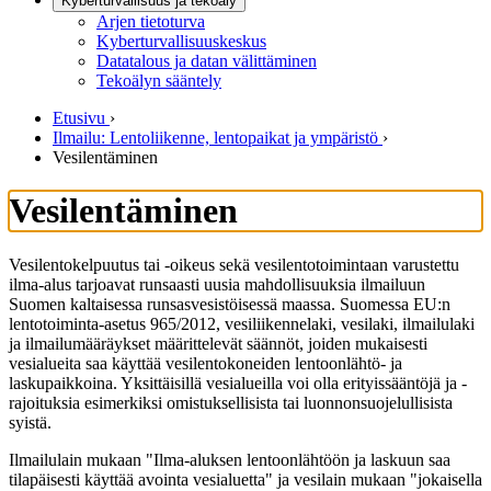
Kyberturvallisuus ja tekoäly
Arjen tietoturva
Kyberturvallisuuskeskus
Datatalous ja datan välittäminen
Tekoälyn sääntely
Etusivu
›
Ilmailu: Lentoliikenne, lentopaikat ja ympäristö
›
Vesilentäminen
Vesilentäminen
Vesilentokelpuutus tai -oikeus sekä vesilentotoimintaan varustettu
ilma-alus tarjoavat runsaasti uusia mahdollisuuksia ilmailuun
Suomen kaltaisessa runsasvesistöisessä maassa. Suomessa EU:n
lentotoiminta-asetus 965/2012, vesiliikennelaki, vesilaki, ilmailulaki
ja ilmailumääräykset määrittelevät säännöt, joiden mukaisesti
vesialueita saa käyttää vesilentokoneiden lentoonlähtö- ja
laskupaikkoina. Yksittäisillä vesialueilla voi olla erityissääntöjä ja -
rajoituksia esimerkiksi omistuksellisista tai luonnonsuojelullisista
syistä.
Ilmailulain mukaan "Ilma-aluksen lentoonlähtöön ja laskuun saa
tilapäisesti käyttää avointa vesialuetta" ja vesilain mukaan "jokaisella