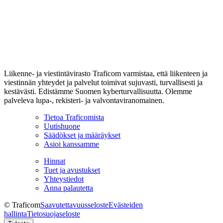
Liikenne- ja viestintävirasto Traficom varmistaa, että liikenteen ja
viestinnän yhteydet ja palvelut toimivat sujuvasti, turvallisesti ja
kestävästi. Edistämme Suomen kyberturvallisuutta. Olemme
palveleva lupa-, rekisteri- ja valvontaviranomainen.
Tietoa Traficomista
Uutishuone
Säädökset ja määräykset
Asioi kanssamme
Hinnat
Tuet ja avustukset
Yhteystiedot
Anna palautetta
© Traficom
Saavutettavuusseloste
Evästeiden
hallinta
Tietosuojaseloste