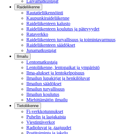
Laivamatkustajat
Raideliikenne
Rautatieliikennöinti
Kaupunkiraideliikenne
Raideliikenteen kalusto
Raideliikenteen koulutus ja pätevyydet
Rataverkko
Raideliikenteen turvallisuus ja toimintavarmuus
Raideliikenteen säädökset
Junamatkustajat
Ilmailu
Lentomatkustaja
Lentoliikenne, lentopaikat ja ympäristö
Ilma-alukset ja lentokelpoisuus
Ilmailun lupakirjat ja henkilöluvat
Ilmailun säädökset
Ilmailun turvallisuus
Ilmailun koulutus
Miehittämätön ilmailu
Tietoliikenne
Fi-verkkotunnukset
Puhelin ja laajakaista
Viestintäverkot
Radioluvat ja -taajuudet
Postitoiminta ja jakelu