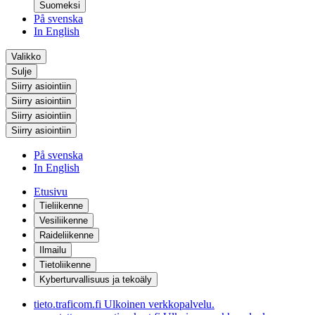
Suomeksi
På svenska
In English
Valikko
Sulje
Siirry asiointiin
Siirry asiointiin
Siirry asiointiin
Siirry asiointiin
På svenska
In English
Etusivu
Tieliikenne
Vesiliikenne
Raideliikenne
Ilmailu
Tietoliikenne
Kyberturvallisuus ja tekoäly
tieto.traficom.fi
Ulkoinen verkkopalvelu.