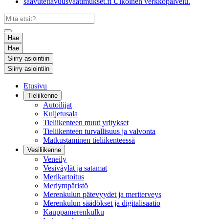
saavutettavuusvaatimukset.fi
Ulkoinen verkkopalvelu.
Hae
Hae
Siirry asiointiin
Siirry asiointiin
Etusivu
Tieliikenne
Autoilijat
Kuljetusala
Tieliikenteen muut yritykset
Tieliikenteen turvallisuus ja valvonta
Matkustaminen tieliikenteessä
Vesiliikenne
Veneily
Vesiväylät ja satamat
Merikartoitus
Meriympäristö
Merenkulun pätevyydet ja meriterveys
Merenkulun säädökset ja digitalisaatio
Kauppamerenkulku