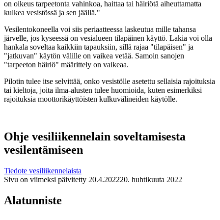
on oikeus tarpeetonta vahinkoa, haittaa tai häiriötä aiheuttamatta
kulkea vesistössä ja sen jäällä."
Vesilentokoneella voi siis periaatteessa laskeutua mille tahansa
järvelle, jos kyseessä on vesialueen tilapäinen käyttö. Lakia voi olla
hankala soveltaa kaikkiin tapauksiin, sillä rajaa "tilapäisen" ja
"jatkuvan" käytön välille on vaikea vetää. Samoin sanojen
"tarpeeton häiriö" määrittely on vaikeaa.
Pilotin tulee itse selvittää, onko vesistölle asetettu sellaisia rajoituksia
tai kieltoja, joita ilma-alusten tulee huomioida, kuten esimerkiksi
rajoituksia moottorikäyttöisten kulkuvälineiden käytölle.
Ohje vesiliikennelain soveltamisesta
vesilentämiseen
Tiedote vesiliikennelaista
Sivu on viimeksi päivitetty
20.4.2022
20. huhtikuuta 2022
Alatunniste