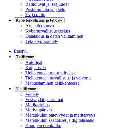
Radioluvat ja -taajuudet
Postitoiminta ja jakelu
Tv ja radio
Kyberturvallisuus ja tekoäly
Arjen tietoturva
Kyberturvallisuuskeskus
Datatalous ja datan välittäminen
Tekoälyn sääntely
Etusivu
Tieliikenne
Autoilijat
Kuljetusala
Tieliikenteen muut yritykset
Tieliikenteen turvallisuus ja valvonta
Matkustaminen tieliikenteessä
Vesiliikenne
Veneily
Vesiväylät ja satamat
Merikartoitus
Meriympäristö
Merenkulun pätevyydet ja meriterveys
Merenkulun säädökset ja digitalisaatio
Kauppamerenkulku