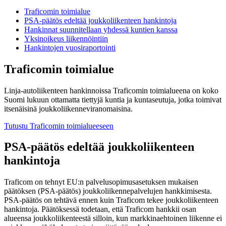
Traficomin toimialue
PSA-päätös edeltää joukkoliikenteen hankintoja
Hankinnat suunnitellaan yhdessä kuntien kanssa
Yksinoikeus liikennöintiin
Hankintojen vuosiraportointi
Traficomin toimialue
Linja-autoliikenteen hankinnoissa Traficomin toimialueena on koko
Suomi lukuun ottamatta tiettyjä kuntia ja kuntaseutuja, jotka toimivat
itsenäisinä joukkoliikenneviranomaisina.
Tutustu Traficomin toimialueeseen
PSA-päätös edeltää joukkoliikenteen
hankintoja
Traficom on tehnyt EU:n palvelusopimusasetuksen mukaisen
päätöksen (PSA-päätös) joukkoliikennepalvelujen hankkimisesta.
PSA-päätös on tehtävä ennen kuin Traficom tekee joukkoliikenteen
hankintoja. Päätöksessä todetaan, että Traficom hankkii osan
alueensa joukkoliikenteestä silloin, kun markkinaehtoinen liikenne ei