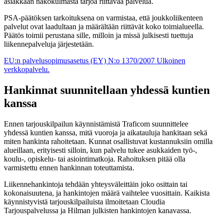
asiakkaan näkökulmasta tarjoa riittävää palvelua.
PSA-päätöksen tarkoituksena on varmistaa, että joukkoliikenteen
palvelut ovat laadultaan ja määrältään riittävät koko toimialueella.
Päätös toimii perustana sille, milloin ja missä julkisesti tuettuja
liikennepalveluja järjestetään.
EU:n palvelusopimusasetus (EY) N:o 1370/2007
Ulkoinen
verkkopalvelu.
Hankinnat suunnitellaan yhdessä kuntien
kanssa
Ennen tarjouskilpailun käynnistämistä Traficom suunnittelee
yhdessä kuntien kanssa, mitä vuoroja ja aikatauluja hankitaan sekä
miten hankinta rahoitetaan. Kunnat osallistuvat kustannuksiin omilla
alueillaan, erityisesti silloin, kun palvelu tukee asukkaiden työ-,
koulu-, opiskelu- tai asiointimatkoja. Rahoituksen pitää olla
varmistettu ennen hankinnan toteuttamista.
Liikennehankintoja tehdään yhteysväleittäin joko osittain tai
kokonaisuutena, ja hankintojen määrä vaihtelee vuosittain. Kaikista
käynnistyvistä tarjouskilpailuista ilmoitetaan Cloudia
Tarjouspalvelussa ja Hilman julkisten hankintojen kanavassa.