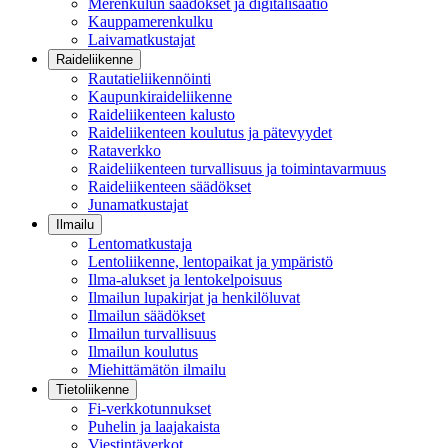
Merenkulun säädökset ja digitalisaatio
Kauppamerenkulku
Laivamatkustajat
Raideliikenne
Rautatieliikennöinti
Kaupunkiraideliikenne
Raideliikenteen kalusto
Raideliikenteen koulutus ja pätevyydet
Rataverkko
Raideliikenteen turvallisuus ja toimintavarmuus
Raideliikenteen säädökset
Junamatkustajat
Ilmailu
Lentomatkustaja
Lentoliikenne, lentopaikat ja ympäristö
Ilma-alukset ja lentokelpoisuus
Ilmailun lupakirjat ja henkilöluvat
Ilmailun säädökset
Ilmailun turvallisuus
Ilmailun koulutus
Miehittämätön ilmailu
Tietoliikenne
Fi-verkkotunnukset
Puhelin ja laajakaista
Viestintäverkot