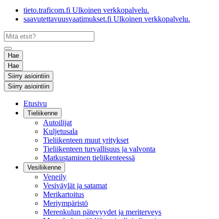
tieto.traficom.fi
Ulkoinen verkkopalvelu.
saavutettavuusvaatimukset.fi
Ulkoinen verkkopalvelu.
Hae
Hae
Siirry asiointiin
Siirry asiointiin
Etusivu
Tieliikenne
Autoilijat
Kuljetusala
Tieliikenteen muut yritykset
Tieliikenteen turvallisuus ja valvonta
Matkustaminen tieliikenteessä
Vesiliikenne
Veneily
Vesiväylät ja satamat
Merikartoitus
Meriympäristö
Merenkulun pätevyydet ja meriterveys