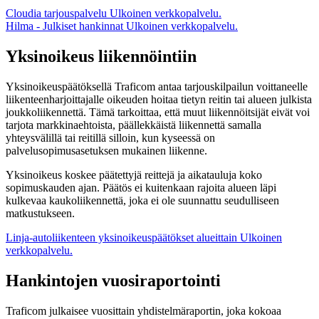
Cloudia tarjouspalvelu
Ulkoinen verkkopalvelu.
Hilma - Julkiset hankinnat
Ulkoinen verkkopalvelu.
Yksinoikeus liikennöintiin
Yksinoikeuspäätöksellä Traficom antaa tarjouskilpailun voittaneelle
liikenteenharjoittajalle oikeuden hoitaa tietyn reitin tai alueen julkista
joukkoliikennettä. Tämä tarkoittaa, että muut liikennöitsijät eivät voi
tarjota markkinaehtoista, päällekkäistä liikennettä samalla
yhteysvälillä tai reitillä silloin, kun kyseessä on
palvelusopimusasetuksen mukainen liikenne.
Yksinoikeus koskee päätettyjä reittejä ja aikatauluja koko
sopimuskauden ajan. Päätös ei kuitenkaan rajoita alueen läpi
kulkevaa kaukoliikennettä, joka ei ole suunnattu seudulliseen
matkustukseen.
Linja-autoliikenteen yksinoikeuspäätökset alueittain
Ulkoinen
verkkopalvelu.
Hankintojen vuosiraportointi
Traficom julkaisee vuosittain yhdistelmäraportin, joka kokoaa