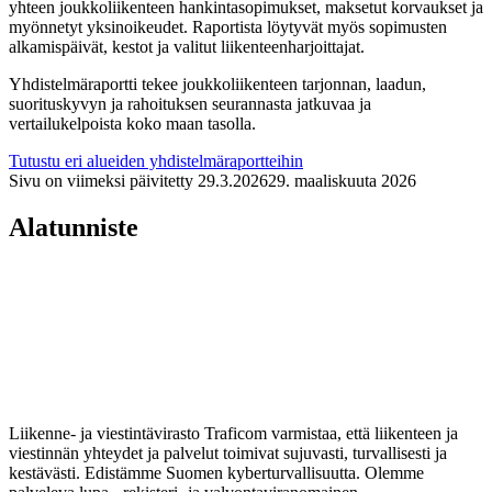
yhteen joukkoliikenteen hankintasopimukset, maksetut korvaukset ja
myönnetyt yksinoikeudet. Raportista löytyvät myös sopimusten
alkamispäivät, kestot ja valitut liikenteenharjoittajat.
Yhdistelmäraportti tekee joukkoliikenteen tarjonnan, laadun,
suorituskyvyn ja rahoituksen seurannasta jatkuvaa ja
vertailukelpoista koko maan tasolla.
Tutustu eri alueiden yhdistelmäraportteihin
Sivu on viimeksi päivitetty
29.3.2026
29. maaliskuuta 2026
Alatunniste
Liikenne- ja viestintävirasto Traficom varmistaa, että liikenteen ja
viestinnän yhteydet ja palvelut toimivat sujuvasti, turvallisesti ja
kestävästi. Edistämme Suomen kyberturvallisuutta. Olemme