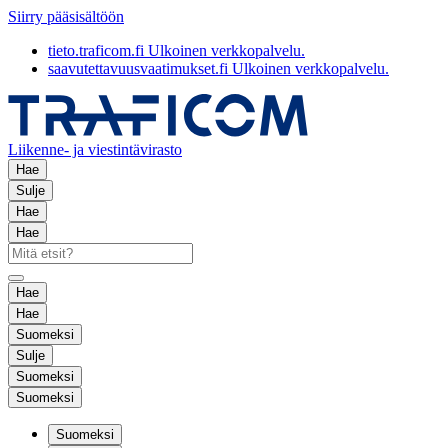
Siirry pääsisältöön
tieto.traficom.fi
Ulkoinen verkkopalvelu.
saavutettavuusvaatimukset.fi
Ulkoinen verkkopalvelu.
Liikenne- ja viestintävirasto
Hae
Sulje
Hae
Hae
Hae
Hae
Suomeksi
Sulje
Suomeksi
Suomeksi
Suomeksi