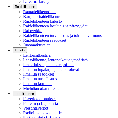
Laivamatkustajat
Raideliikenne
Rautatieliikennöinti
Kaupunkiraideliikenne
Raideliikenteen kalusto
Raideliikenteen koulutus ja pätevyydet
Rataverkko
Raideliikenteen turvallisuus ja toimintavarmuus
Raideliikenteen säädökset
Junamatkustajat
Ilmailu
Lentomatkustaja
Lentoliikenne, lentopaikat ja ympäristö
Ilma-alukset ja lentokelpoisuus
Ilmailun lupakirjat ja henkilöluvat
Ilmailun säädökset
Ilmailun turvallisuus
Ilmailun koulutus
Miehittämätön ilmailu
Tietoliikenne
Fi-verkkotunnukset
Puhelin ja laajakaista
Viestintäverkot
Radioluvat ja -taajuudet
Postitoiminta ja jakelu