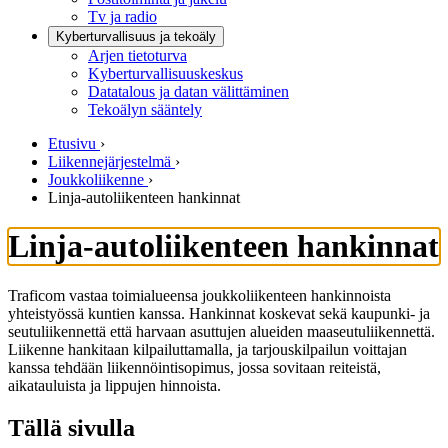
Tv ja radio
Kyberturvallisuus ja tekoäly
Arjen tietoturva
Kyberturvallisuuskeskus
Datatalous ja datan välittäminen
Tekoälyn sääntely
Etusivu
›
Liikennejärjestelmä
›
Joukkoliikenne
›
Linja-autoliikenteen hankinnat
Linja-autoliikenteen hankinnat
Traficom vastaa toimialueensa joukkoliikenteen hankinnoista
yhteistyössä kuntien kanssa. Hankinnat koskevat sekä kaupunki- ja
seutuliikennettä että harvaan asuttujen alueiden maaseutuliikennettä.
Liikenne hankitaan kilpailuttamalla, ja tarjouskilpailun voittajan
kanssa tehdään liikennöintisopimus, jossa sovitaan reiteistä,
aikatauluista ja lippujen hinnoista.
Tällä sivulla