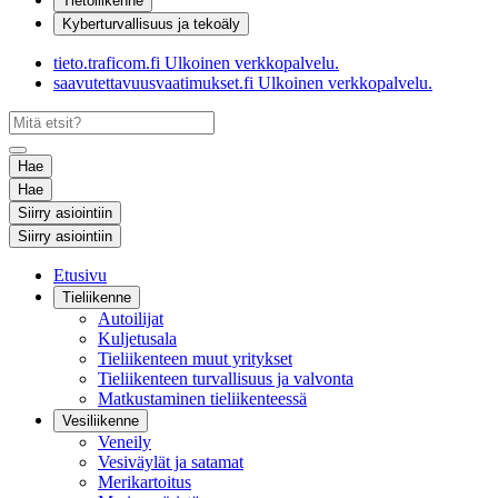
Tietoliikenne
Kyberturvallisuus ja tekoäly
tieto.traficom.fi
Ulkoinen verkkopalvelu.
saavutettavuusvaatimukset.fi
Ulkoinen verkkopalvelu.
Hae
Hae
Siirry asiointiin
Siirry asiointiin
Etusivu
Tieliikenne
Autoilijat
Kuljetusala
Tieliikenteen muut yritykset
Tieliikenteen turvallisuus ja valvonta
Matkustaminen tieliikenteessä
Vesiliikenne
Veneily
Vesiväylät ja satamat
Merikartoitus