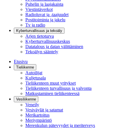
Puhelin ja laajakaista
Viestintäverkot
Radioluvat ja -taajuudet
Postitoiminta ja jakelu
Tv ja radio
Kyberturvallisuus ja tekoäly
Arjen tietoturva
Kyberturvallisuuskeskus
Datatalous ja datan välittäminen
Tekoälyn sääntely
Etusivu
Tieliikenne
Autoilijat
Kuljetusala
Tieliikenteen muut yritykset
Tieliikenteen turvallisuus ja valvonta
Matkustaminen tieliikenteessä
Vesiliikenne
Veneily
Vesiväylät ja satamat
Merikartoitus
Meriympäristö
Merenkulun pätevyydet ja meriterveys