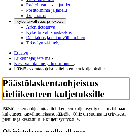
Radioluvat ja -taajuudet
Postitoiminta ja jakelu
Tv ja radio
Kyberturvallisuus ja tekoäly
Arjen tietoturva
Kyberturvallisuuskeskus
Datatalous ja datan välittäminen
Tekoälyn sääntely
Etusivu
›
Liikennejärjestelmä
›
Kestävä liikenne ja liikkuminen
›
Päästölaskentaohjeistus tieliikenteen kuljetuksille
Päästölaskentaohjeistus
tieliikenteen kuljetuksille
Päästölaskentaohje auttaa tieliikenteen kuljetusyrityksiä arvioimaan
kuljetusten kasvihuonekaasupäästöjä. Ohje on suunnattu erityisesti
pienille ja keskisuurille kuljetusyrityksille.
Ohjeistuksen avulla alkuun