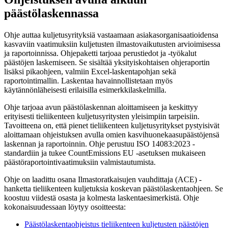
päästölaskennassa
Ohje auttaa kuljetusyrityksiä vastaamaan asiakasorganisaatioidensa
kasvaviin vaatimuksiin kuljetusten ilmastovaikutusten arvioimisessa
ja raportoinnissa. Ohjepaketti tarjoaa perustiedot ja -työkalut
päästöjen laskemiseen. Se sisältää yksityiskohtaisen ohjeraportin
lisäksi pikaohjeen, valmiin Excel-laskentapohjan sekä
raportointimallin. Laskentaa havainnollistetaan myös
käytännönläheisesti erilaisilla esimerkkilaskelmilla.
Ohje tarjoaa avun päästölaskennan aloittamiseen ja keskittyy
erityisesti tieliikenteen kuljetusyritysten yleisimpiin tarpeisiin.
Tavoitteena on, että pienet tieliikenteen kuljetusyritykset pystyisivät
aloittamaan ohjeistuksen avulla omien kasvihuonekaasupäästöjensä
laskennan ja raportoinnin. Ohje perustuu ISO 14083:2023 -
standardiin ja tukee CountEmissions EU -asetuksen mukaiseen
päästöraportointivaatimuksiin valmistautumista.
Ohje on laadittu osana Ilmastoratkaisujen vauhdittaja (ACE) -
hanketta tieliikenteen kuljetuksia koskevan päästölaskentaohjeen. Se
koostuu viidestä osasta ja kolmesta laskentaesimerkistä. Ohje
kokonaisuudessaan löytyy osoitteesta:
Päästölaskentaohjeistus tieliikenteen kuljetusten päästöjen