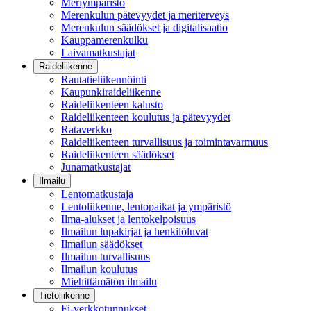
Meriympäristö
Merenkulun pätevyydet ja meriterveys
Merenkulun säädökset ja digitalisaatio
Kauppamerenkulku
Laivamatkustajat
Raideliikenne
Rautatieliikennöinti
Kaupunkiraideliikenne
Raideliikenteen kalusto
Raideliikenteen koulutus ja pätevyydet
Rataverkko
Raideliikenteen turvallisuus ja toimintavarmuus
Raideliikenteen säädökset
Junamatkustajat
Ilmailu
Lentomatkustaja
Lentoliikenne, lentopaikat ja ympäristö
Ilma-alukset ja lentokelpoisuus
Ilmailun lupakirjat ja henkilöluvat
Ilmailun säädökset
Ilmailun turvallisuus
Ilmailun koulutus
Miehittämätön ilmailu
Tietoliikenne
Fi-verkkotunnukset