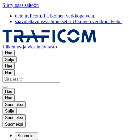
Siirry pääsisältöön
tieto.traficom.fi
Ulkoinen verkkopalvelu.
saavutettavuusvaatimukset.fi
Ulkoinen verkkopalvelu.
Liikenne- ja viestintävirasto
Hae
Sulje
Hae
Hae
Hae
Hae
Suomeksi
Sulje
Suomeksi
Suomeksi
Suomeksi