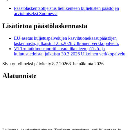
Päästölaskentaohjeistus tieliikenteen kuljetusten päästöjen
arvioimiseksi Suomessa
Lisätietoa päästölaskennasta
EU-asetus kuljetuspalvelujen kasvihuonekaasupäästöjen
laskennasta, julkaistu 12.5.2026
Ulkoinen verkkopalvelu.
VTT:n tutkimusraportti tavaraliikenteen päästö- ja
kulutustiedoista, julkaistu 30.3.2026
Ulkoinen verkkopalvelu.
Sivu on viimeksi päivitetty
8.7.2026
8. heinäkuuta 2026
Alatunniste