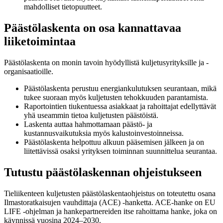
mahdolliset tietopuutteet.
Päästölaskenta on osa kannattavaa
liiketoimintaa
Päästölaskenta on monin tavoin hyödyllistä kuljetusyrityksille ja -
organisaatioille.
Päästölaskenta perustuu energiankulutuksen seurantaan, mikä
tukee suoraan myös kuljetusten tehokkuuden parantamista.
Raportointien tiukentuessa asiakkaat ja rahoittajat edellyttävät
yhä useammin tietoa kuljetusten päästöistä.
Laskenta auttaa hahmottamaan päästö- ja
kustannusvaikutuksia myös kalustoinvestoinneissa.
Päästölaskenta helpottuu alkuun pääsemisen jälkeen ja on
liitettävissä osaksi yrityksen toiminnan suunnittelua seurantaa.
Tutustu päästölaskennan ohjeistukseen
Tieliikenteen kuljetusten päästölaskentaohjeistus on toteutettu osana
Ilmastoratkaisujen vauhdittaja (ACE) -hanketta. ACE-hanke on EU
LIFE -ohjelman ja hankepartnereiden itse rahoittama hanke, joka on
käynnissä vuosina 2024–2030.