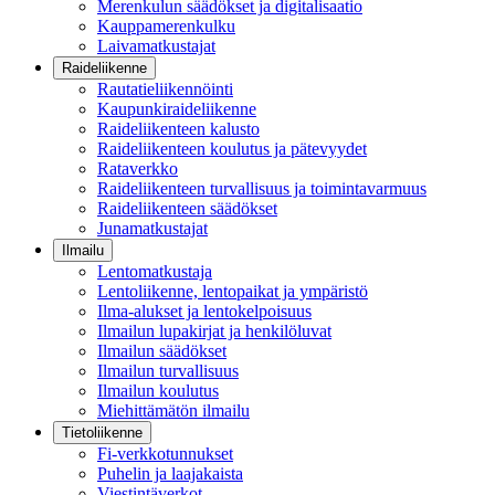
Merenkulun säädökset ja digitalisaatio
Kauppamerenkulku
Laivamatkustajat
Raideliikenne
Rautatieliikennöinti
Kaupunkiraideliikenne
Raideliikenteen kalusto
Raideliikenteen koulutus ja pätevyydet
Rataverkko
Raideliikenteen turvallisuus ja toimintavarmuus
Raideliikenteen säädökset
Junamatkustajat
Ilmailu
Lentomatkustaja
Lentoliikenne, lentopaikat ja ympäristö
Ilma-alukset ja lentokelpoisuus
Ilmailun lupakirjat ja henkilöluvat
Ilmailun säädökset
Ilmailun turvallisuus
Ilmailun koulutus
Miehittämätön ilmailu
Tietoliikenne
Fi-verkkotunnukset
Puhelin ja laajakaista
Viestintäverkot