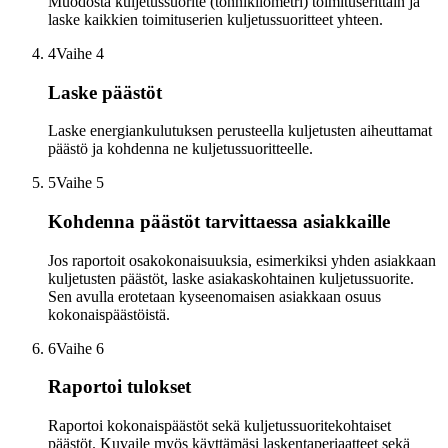
Muodosta kuljetussuorite (tonnikilometri) toimituserittäin ja
laske kaikkien toimituserien kuljetussuoritteet yhteen.
4
Vaihe 4
Laske päästöt
Laske energiankulutuksen perusteella kuljetusten aiheuttamat
päästö ja kohdenna ne kuljetussuoritteelle.
5
Vaihe 5
Kohdenna päästöt tarvittaessa asiakkaille
Jos raportoit osakokonaisuuksia, esimerkiksi yhden asiakkaan
kuljetusten päästöt, laske asiakaskohtainen kuljetussuorite.
Sen avulla erotetaan kyseenomaisen asiakkaan osuus
kokonaispäästöistä.
6
Vaihe 6
Raportoi tulokset
Raportoi kokonaispäästöt sekä kuljetussuoritekohtaiset
päästöt. Kuvaile myös käyttämäsi laskentaperiaatteet sekä