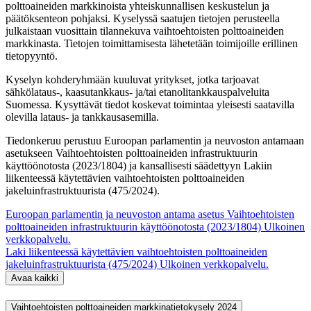
polttoaineiden markkinoista yhteiskunnallisen keskustelun ja
päätöksenteon pohjaksi. Kyselyssä saatujen tietojen perusteella
julkaistaan vuosittain tilannekuva vaihtoehtoisten polttoaineiden
markkinasta. Tietojen toimittamisesta lähetetään toimijoille erillinen
tietopyyntö.
Kyselyn kohderyhmään kuuluvat yritykset, jotka tarjoavat
sähkölataus-, kaasutankkaus- ja/tai etanolitankkauspalveluita
Suomessa. Kysyttävät tiedot koskevat toimintaa yleisesti saatavilla
olevilla lataus- ja tankkausasemilla.
Tiedonkeruu perustuu Euroopan parlamentin ja neuvoston antamaan
asetukseen Vaihtoehtoisten polttoaineiden infrastruktuurin
käyttöönotosta (2023/1804) ja kansallisesti säädettyyn Lakiin
liikenteessä käytettävien vaihtoehtoisten polttoaineiden
jakeluinfrastruktuurista (475/2024).
Euroopan parlamentin ja neuvoston antama asetus Vaihtoehtoisten
polttoaineiden infrastruktuurin käyttöönotosta (2023/1804)
Ulkoinen
verkkopalvelu.
Laki liikenteessä käytettävien vaihtoehtoisten polttoaineiden
jakeluinfrastruktuurista (475/2024)
Ulkoinen verkkopalvelu.
Avaa kaikki
Vaihtoehtoisten polttoaineiden markkinatietokysely 2024