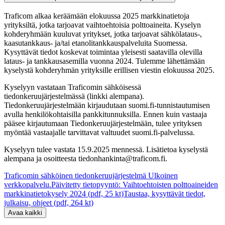
Traficom alkaa keräämään elokuussa 2025 markkinatietoja
yrityksiltä, jotka tarjoavat vaihtoehtoisia polttoaineita. Kyselyn
kohderyhmään kuuluvat yritykset, jotka tarjoavat sähkölataus-,
kaasutankkaus- ja/tai etanolitankkauspalveluita Suomessa.
Kysyttävät tiedot koskevat toimintaa yleisesti saatavilla olevilla
lataus- ja tankkausasemilla vuonna 2024. Tulemme lähettämään
kyselystä kohderyhmän yrityksille erillisen viestin elokuussa 2025.
Kyselyyn vastataan Traficomin sähköisessä
tiedonkeruujärjestelmässä (linkki alempana).
Tiedonkeruujärjestelmään kirjaudutaan suomi.fi-tunnistautumisen
avulla henkilökohtaisilla pankkitunnuksilla. Ennen kuin vastaaja
pääsee kirjautumaan Tiedonkeruujärjestelmään, tulee yrityksen
myöntää vastaajalle tarvittavat valtuudet suomi.fi-palvelussa.
Kyselyyn tulee vastata 15.9.2025 mennessä. Lisätietoa kyselystä
alempana ja osoitteesta tiedonhankinta@traficom.fi.
Traficomin sähköinen tiedonkeruujärjestelmä
Ulkoinen
verkkopalvelu.
Päivitetty tietopyyntö: Vaihtoehtoisten polttoaineiden
markkinatietokysely 2024 (pdf, 25 kt)
Taustaa, kysyttävät tiedot,
julkaisu, ohjeet (pdf, 264 kt)
Avaa kaikki