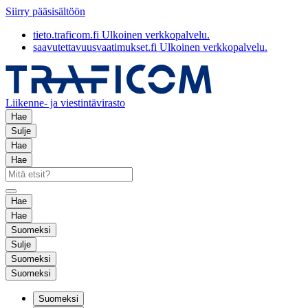
Siirry pääsisältöön
tieto.traficom.fi
Ulkoinen verkkopalvelu.
saavutettavuusvaatimukset.fi
Ulkoinen verkkopalvelu.
Liikenne- ja viestintävirasto
Hae
Sulje
Hae
Hae
Hae
Hae
Suomeksi
Sulje
Suomeksi
Suomeksi
Suomeksi