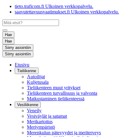
tieto.traficom.fi
Ulkoinen verkkopalvelu.
saavutettavuusvaatimukset.fi
Ulkoinen verkkopalvelu.
Hae
Hae
Siirry asiointiin
Siirry asiointiin
Etusivu
Tieliikenne
Autoilijat
Kuljetusala
Tieliikenteen muut yritykset
Tieliikenteen turvallisuus ja valvonta
Matkustaminen tieliikenteessä
Vesiliikenne
Veneily
Vesiväylät ja satamat
Merikartoitus
Meriympäristö
Merenkulun pätevyydet ja meriterveys