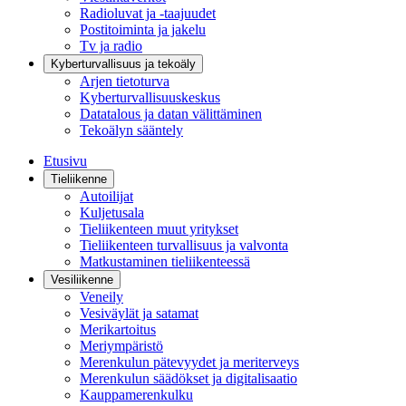
Radioluvat ja -taajuudet
Postitoiminta ja jakelu
Tv ja radio
Kyberturvallisuus ja tekoäly
Arjen tietoturva
Kyberturvallisuuskeskus
Datatalous ja datan välittäminen
Tekoälyn sääntely
Etusivu
Tieliikenne
Autoilijat
Kuljetusala
Tieliikenteen muut yritykset
Tieliikenteen turvallisuus ja valvonta
Matkustaminen tieliikenteessä
Vesiliikenne
Veneily
Vesiväylät ja satamat
Merikartoitus
Meriympäristö
Merenkulun pätevyydet ja meriterveys
Merenkulun säädökset ja digitalisaatio
Kauppamerenkulku