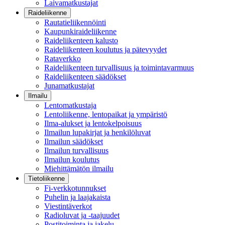
Laivamatkustajat
Raideliikenne
Rautatieliikennöinti
Kaupunkiraideliikenne
Raideliikenteen kalusto
Raideliikenteen koulutus ja pätevyydet
Rataverkko
Raideliikenteen turvallisuus ja toimintavarmuus
Raideliikenteen säädökset
Junamatkustajat
Ilmailu
Lentomatkustaja
Lentoliikenne, lentopaikat ja ympäristö
Ilma-alukset ja lentokelpoisuus
Ilmailun lupakirjat ja henkilöluvat
Ilmailun säädökset
Ilmailun turvallisuus
Ilmailun koulutus
Miehittämätön ilmailu
Tietoliikenne
Fi-verkkotunnukset
Puhelin ja laajakaista
Viestintäverkot
Radioluvat ja -taajuudet
Postitoiminta ja jakelu