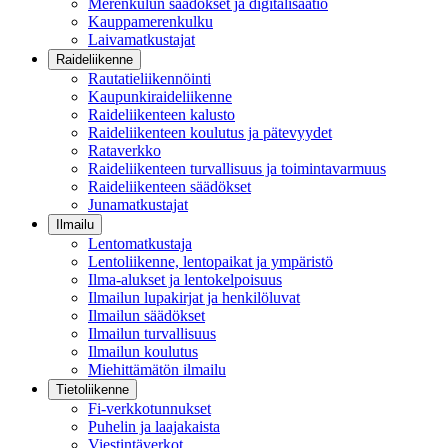
Merenkulun säädökset ja digitalisaatio
Kauppamerenkulku
Laivamatkustajat
Raideliikenne
Rautatieliikennöinti
Kaupunkiraideliikenne
Raideliikenteen kalusto
Raideliikenteen koulutus ja pätevyydet
Rataverkko
Raideliikenteen turvallisuus ja toimintavarmuus
Raideliikenteen säädökset
Junamatkustajat
Ilmailu
Lentomatkustaja
Lentoliikenne, lentopaikat ja ympäristö
Ilma-alukset ja lentokelpoisuus
Ilmailun lupakirjat ja henkilöluvat
Ilmailun säädökset
Ilmailun turvallisuus
Ilmailun koulutus
Miehittämätön ilmailu
Tietoliikenne
Fi-verkkotunnukset
Puhelin ja laajakaista
Viestintäverkot