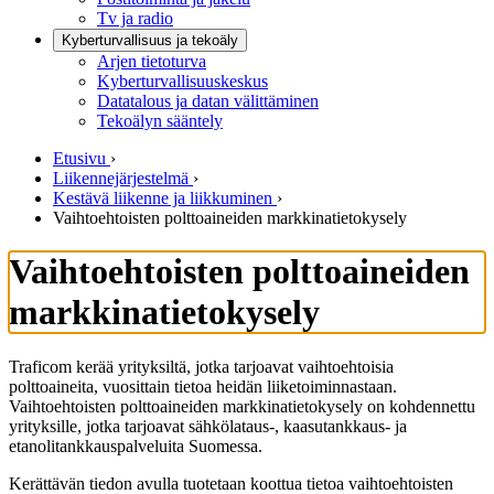
Tv ja radio
Kyberturvallisuus ja tekoäly
Arjen tietoturva
Kyberturvallisuuskeskus
Datatalous ja datan välittäminen
Tekoälyn sääntely
Etusivu
›
Liikennejärjestelmä
›
Kestävä liikenne ja liikkuminen
›
Vaihtoehtoisten polttoaineiden markkinatietokysely
Vaihtoehtoisten polttoaineiden
markkinatietokysely
Traficom kerää yrityksiltä, jotka tarjoavat vaihtoehtoisia
polttoaineita, vuosittain tietoa heidän liiketoiminnastaan.
Vaihtoehtoisten polttoaineiden markkinatietokysely on kohdennettu
yrityksille, jotka tarjoavat sähkölataus-, kaasutankkaus- ja
etanolitankkauspalveluita Suomessa.
Kerättävän tiedon avulla tuotetaan koottua tietoa vaihtoehtoisten