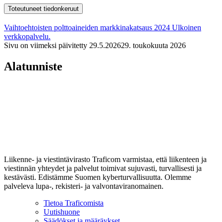
Toteutuneet tiedonkeruut
Vaihtoehtoisten polttoaineiden markkinakatsaus 2024
Ulkoinen
verkkopalvelu.
Sivu on viimeksi päivitetty
29.5.2026
29. toukokuuta 2026
Alatunniste
Liikenne- ja viestintävirasto Traficom varmistaa, että liikenteen ja
viestinnän yhteydet ja palvelut toimivat sujuvasti, turvallisesti ja
kestävästi. Edistämme Suomen kyberturvallisuutta. Olemme
palveleva lupa-, rekisteri- ja valvontaviranomainen.
Tietoa Traficomista
Uutishuone
Säädökset ja määräykset