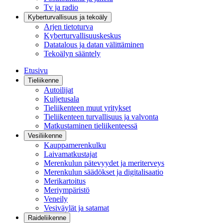
Tv ja radio
Kyberturvallisuus ja tekoäly
Arjen tietoturva
Kyberturvallisuuskeskus
Datatalous ja datan välittäminen
Tekoälyn sääntely
Etusivu
Tieliikenne
Autoilijat
Kuljetusala
Tieliikenteen muut yritykset
Tieliikenteen turvallisuus ja valvonta
Matkustaminen tieliikenteessä
Vesiliikenne
Kauppamerenkulku
Laivamatkustajat
Merenkulun pätevyydet ja meriterveys
Merenkulun säädökset ja digitalisaatio
Merikartoitus
Meriympäristö
Veneily
Vesiväylät ja satamat
Raideliikenne