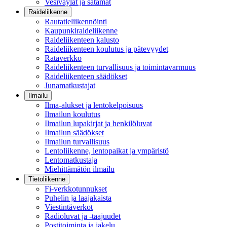
Vesiväylät ja satamat
Raideliikenne
Rautatieliikennöinti
Kaupunkiraideliikenne
Raideliikenteen kalusto
Raideliikenteen koulutus ja pätevyydet
Rataverkko
Raideliikenteen turvallisuus ja toimintavarmuus
Raideliikenteen säädökset
Junamatkustajat
Ilmailu
Ilma-alukset ja lentokelpoisuus
Ilmailun koulutus
Ilmailun lupakirjat ja henkilöluvat
Ilmailun säädökset
Ilmailun turvallisuus
Lentoliikenne, lentopaikat ja ympäristö
Lentomatkustaja
Miehittämätön ilmailu
Tietoliikenne
Fi-verkkotunnukset
Puhelin ja laajakaista
Viestintäverkot
Radioluvat ja -taajuudet
Postitoiminta ja jakelu