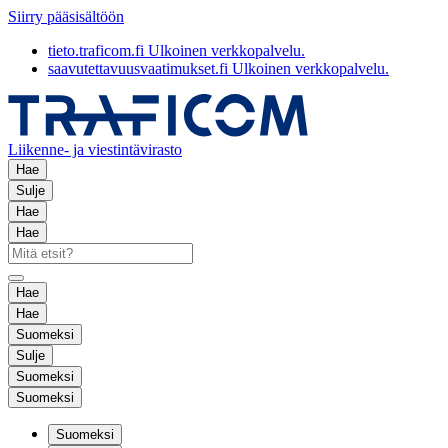
Siirry pääsisältöön
tieto.traficom.fi
Ulkoinen verkkopalvelu.
saavutettavuusvaatimukset.fi
Ulkoinen verkkopalvelu.
Liikenne- ja viestintävirasto
Hae
Sulje
Hae
Hae
Hae
Hae
Suomeksi
Sulje
Suomeksi
Suomeksi
Suomeksi