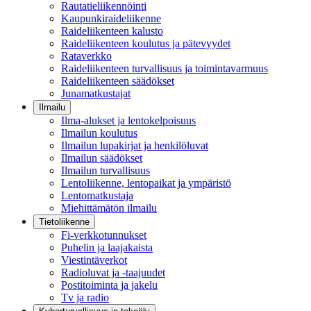
Rautatieliikennöinti
Kaupunkiraideliikenne
Raideliikenteen kalusto
Raideliikenteen koulutus ja pätevyydet
Rataverkko
Raideliikenteen turvallisuus ja toimintavarmuus
Raideliikenteen säädökset
Junamatkustajat
Ilmailu
Ilma-alukset ja lentokelpoisuus
Ilmailun koulutus
Ilmailun lupakirjat ja henkilöluvat
Ilmailun säädökset
Ilmailun turvallisuus
Lentoliikenne, lentopaikat ja ympäristö
Lentomatkustaja
Miehittämätön ilmailu
Tietoliikenne
Fi-verkkotunnukset
Puhelin ja laajakaista
Viestintäverkot
Radioluvat ja -taajuudet
Postitoiminta ja jakelu
Tv ja radio