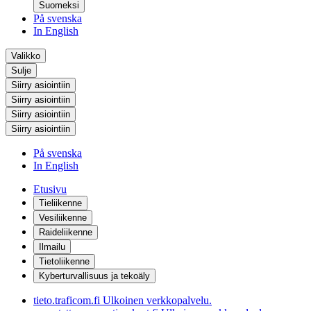
Suomeksi
På svenska
In English
Valikko
Sulje
Siirry asiointiin
Siirry asiointiin
Siirry asiointiin
Siirry asiointiin
På svenska
In English
Etusivu
Tieliikenne
Vesiliikenne
Raideliikenne
Ilmailu
Tietoliikenne
Kyberturvallisuus ja tekoäly
tieto.traficom.fi
Ulkoinen verkkopalvelu.