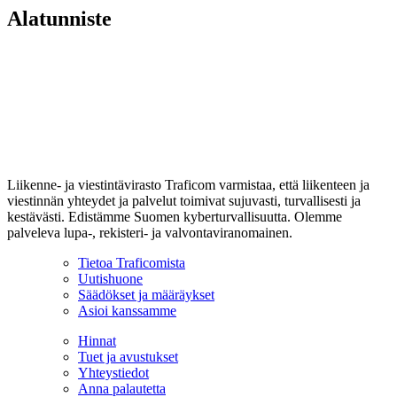
Alatunniste
Liikenne- ja viestintävirasto Traficom varmistaa, että liikenteen ja
viestinnän yhteydet ja palvelut toimivat sujuvasti, turvallisesti ja
kestävästi. Edistämme Suomen kyberturvallisuutta. Olemme
palveleva lupa-, rekisteri- ja valvontaviranomainen.
Tietoa Traficomista
Uutishuone
Säädökset ja määräykset
Asioi kanssamme
Hinnat
Tuet ja avustukset
Yhteystiedot
Anna palautetta