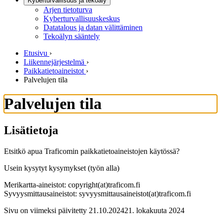
Kyberturvallisuus ja tekoäly
Arjen tietoturva
Kyberturvallisuuskeskus
Datatalous ja datan välittäminen
Tekoälyn sääntely
Etusivu
›
Liikennejärjestelmä
›
Paikkatietoaineistot
›
Palvelujen tila
Palvelujen tila
Lisätietoja
Etsitkö apua Traficomin paikkatietoaineistojen käytössä?
Usein kysytyt kysymykset (työn alla)
Merikartta-aineistot: copyright(at)traficom.fi
Syvyysmittausaineistot: syvyysmittausaineistot(at)traficom.fi
Sivu on viimeksi päivitetty
21.10.2024
21. lokakuuta 2024