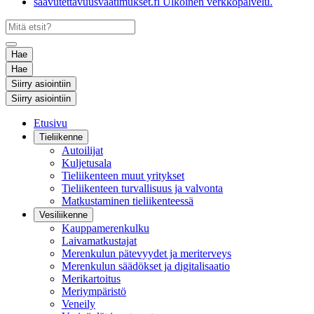
saavutettavuusvaatimukset.fi
Ulkoinen verkkopalvelu.
Hae
Hae
Siirry asiointiin
Siirry asiointiin
Etusivu
Tieliikenne
Autoilijat
Kuljetusala
Tieliikenteen muut yritykset
Tieliikenteen turvallisuus ja valvonta
Matkustaminen tieliikenteessä
Vesiliikenne
Kauppamerenkulku
Laivamatkustajat
Merenkulun pätevyydet ja meriterveys
Merenkulun säädökset ja digitalisaatio
Merikartoitus
Meriympäristö
Veneily