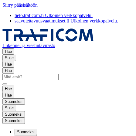
Siirry pääsisältöön
tieto.traficom.fi
Ulkoinen verkkopalvelu.
saavutettavuusvaatimukset.fi
Ulkoinen verkkopalvelu.
Liikenne- ja viestintävirasto
Hae
Sulje
Hae
Hae
Hae
Hae
Suomeksi
Sulje
Suomeksi
Suomeksi
Suomeksi