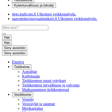
Tietoliikenne
Kyberturvallisuus ja tekoäly
tieto.traficom.fi
Ulkoinen verkkopalvelu.
saavutettavuusvaatimukset.fi
Ulkoinen verkkopalvelu.
Hae
Hae
Siirry asiointiin
Siirry asiointiin
Etusivu
Tieliikenne
Autoilijat
Kuljetusala
Tieliikenteen muut yritykset
Tieliikenteen turvallisuus ja valvonta
Matkustaminen tieliikenteessä
Vesiliikenne
Veneily
Vesiväylät ja satamat
Merikartoitus