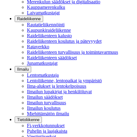
Merenkulun säädökset ja digitalisaatio
Kauppamerenkulku
Laivamatkustajat
Raideliikenne
Rautatieliikennöinti
Kaupunkiraideliikenne
Raideliikenteen kalusto
Raideliikenteen koulutus ja pätevyydet
Rataverkko
Raideliikenteen turvallisuus ja toimintavarmuus
Raideliikenteen säädökset
Junamatkustajat
Ilmailu
Lentomatkustaja
Lentoliikenne, lentopaikat ja ympäristö
Ilma-alukset ja lentokelpoisuus
Ilmailun lupakirjat ja henkilöluvat
Ilmailun säädökset
Ilmailun turvallisuus
Ilmailun koulutus
Miehittämätön ilmailu
Tietoliikenne
Fi-verkkotunnukset
Puhelin ja laajakaista
Viestintäverkot