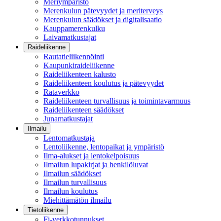
Meriympäristö
Merenkulun pätevyydet ja meriterveys
Merenkulun säädökset ja digitalisaatio
Kauppamerenkulku
Laivamatkustajat
Raideliikenne
Rautatieliikennöinti
Kaupunkiraideliikenne
Raideliikenteen kalusto
Raideliikenteen koulutus ja pätevyydet
Rataverkko
Raideliikenteen turvallisuus ja toimintavarmuus
Raideliikenteen säädökset
Junamatkustajat
Ilmailu
Lentomatkustaja
Lentoliikenne, lentopaikat ja ympäristö
Ilma-alukset ja lentokelpoisuus
Ilmailun lupakirjat ja henkilöluvat
Ilmailun säädökset
Ilmailun turvallisuus
Ilmailun koulutus
Miehittämätön ilmailu
Tietoliikenne
Fi-verkkotunnukset