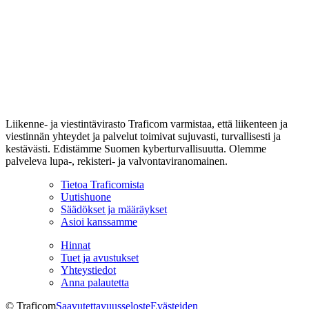
Liikenne- ja viestintävirasto Traficom varmistaa, että liikenteen ja
viestinnän yhteydet ja palvelut toimivat sujuvasti, turvallisesti ja
kestävästi. Edistämme Suomen kyberturvallisuutta. Olemme
palveleva lupa-, rekisteri- ja valvontaviranomainen.
Tietoa Traficomista
Uutishuone
Säädökset ja määräykset
Asioi kanssamme
Hinnat
Tuet ja avustukset
Yhteystiedot
Anna palautetta
© Traficom
Saavutettavuusseloste
Evästeiden