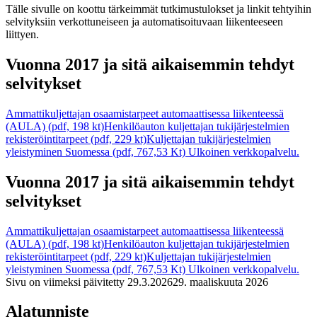
Tälle sivulle on koottu tärkeimmät tutkimustulokset ja linkit tehtyihin
selvityksiin verkottuneiseen ja automatisoituvaan liikenteeseen
liittyen.
Vuonna 2017 ja sitä aikaisemmin tehdyt
selvitykset
Ammattikuljettajan osaamistarpeet automaattisessa liikenteessä
(AULA) (pdf, 198 kt)
Henkilöauton kuljettajan tukijärjestelmien
rekisteröintitarpeet (pdf, 229 kt)
Kuljettajan tukijärjestelmien
yleistyminen Suomessa (pdf, 767,53 Kt)
Ulkoinen verkkopalvelu.
Vuonna 2017 ja sitä aikaisemmin tehdyt
selvitykset
Ammattikuljettajan osaamistarpeet automaattisessa liikenteessä
(AULA) (pdf, 198 kt)
Henkilöauton kuljettajan tukijärjestelmien
rekisteröintitarpeet (pdf, 229 kt)
Kuljettajan tukijärjestelmien
yleistyminen Suomessa (pdf, 767,53 Kt)
Ulkoinen verkkopalvelu.
Sivu on viimeksi päivitetty
29.3.2026
29. maaliskuuta 2026
Alatunniste