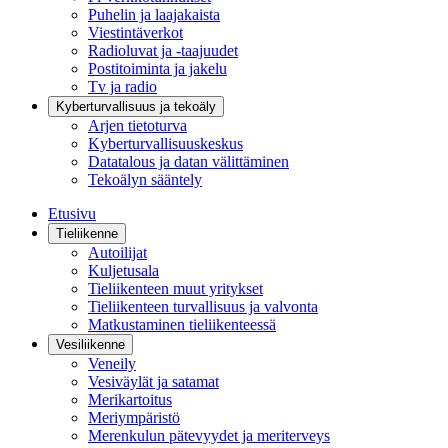
Puhelin ja laajakaista
Viestintäverkot
Radioluvat ja -taajuudet
Postitoiminta ja jakelu
Tv ja radio
Kyberturvallisuus ja tekoäly
Arjen tietoturva
Kyberturvallisuuskeskus
Datatalous ja datan välittäminen
Tekoälyn sääntely
Etusivu
Tieliikenne
Autoilijat
Kuljetusala
Tieliikenteen muut yritykset
Tieliikenteen turvallisuus ja valvonta
Matkustaminen tieliikenteessä
Vesiliikenne
Veneily
Vesiväylät ja satamat
Merikartoitus
Meriympäristö
Merenkulun pätevyydet ja meriterveys