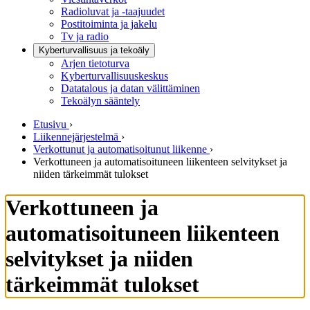
Radioluvat ja -taajuudet
Postitoiminta ja jakelu
Tv ja radio
Kyberturvallisuus ja tekoäly
Arjen tietoturva
Kyberturvallisuuskeskus
Datatalous ja datan välittäminen
Tekoälyn sääntely
Etusivu
›
Liikennejärjestelmä
›
Verkottunut ja automatisoitunut liikenne
›
Verkottuneen ja automatisoituneen liikenteen selvitykset ja
niiden tärkeimmät tulokset
Verkottuneen ja
automatisoituneen liikenteen
selvitykset ja niiden
tärkeimmät tulokset