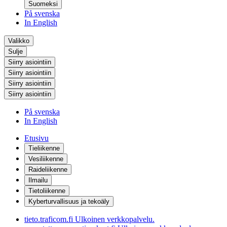
Suomeksi
På svenska
In English
Valikko
Sulje
Siirry asiointiin
Siirry asiointiin
Siirry asiointiin
Siirry asiointiin
På svenska
In English
Etusivu
Tieliikenne
Vesiliikenne
Raideliikenne
Ilmailu
Tietoliikenne
Kyberturvallisuus ja tekoäly
tieto.traficom.fi
Ulkoinen verkkopalvelu.