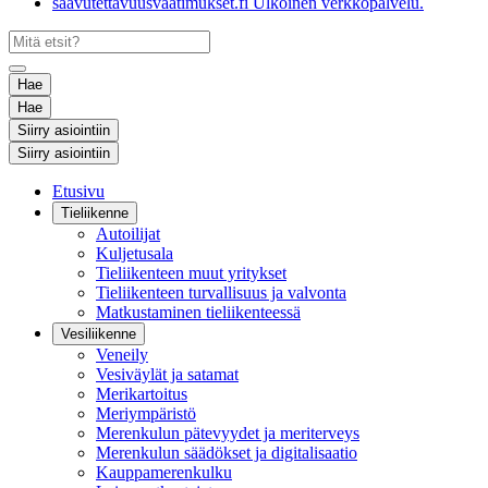
saavutettavuusvaatimukset.fi
Ulkoinen verkkopalvelu.
Hae
Hae
Siirry asiointiin
Siirry asiointiin
Etusivu
Tieliikenne
Autoilijat
Kuljetusala
Tieliikenteen muut yritykset
Tieliikenteen turvallisuus ja valvonta
Matkustaminen tieliikenteessä
Vesiliikenne
Veneily
Vesiväylät ja satamat
Merikartoitus
Meriympäristö
Merenkulun pätevyydet ja meriterveys
Merenkulun säädökset ja digitalisaatio
Kauppamerenkulku