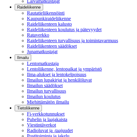
Laivamatkustajat
Raideliikenne
Rautatieliikennöinti
Kaupunkiraideliikenne
Raideliikenteen kalusto
Raideliikenteen koulutus ja pätevyydet
Rataverkko
Raideliikenteen turvallisuus ja toimintavarmuus
Raideliikenteen säädökset
Junamatkustajat
Ilmailu
Lentomatkustaja
Lentoliikenne, lentopaikat ja ympäristö
Ilma-alukset ja lentokelpoisuus
Ilmailun lupakirjat ja henkilöluvat
Ilmailun säädökset
Ilmailun turvallisuus
Ilmailun koulutus
Miehittämätön ilmailu
Tietoliikenne
Fi-verkkotunnukset
Puhelin ja laajakaista
Viestintäverkot
Radioluvat ja -taajuudet
Postitoiminta ja jakelu