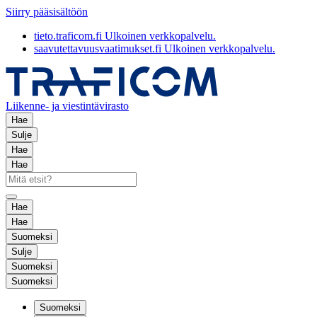
Siirry pääsisältöön
tieto.traficom.fi
Ulkoinen verkkopalvelu.
saavutettavuusvaatimukset.fi
Ulkoinen verkkopalvelu.
Liikenne- ja viestintävirasto
Hae
Sulje
Hae
Hae
Hae
Hae
Suomeksi
Sulje
Suomeksi
Suomeksi
Suomeksi