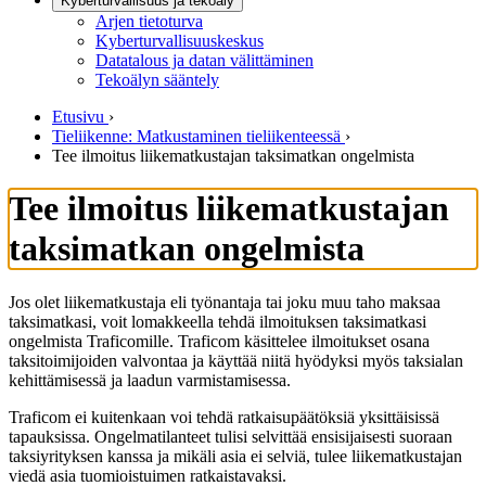
Kyberturvallisuus ja tekoäly
Arjen tietoturva
Kyberturvallisuuskeskus
Datatalous ja datan välittäminen
Tekoälyn sääntely
Etusivu
›
Tieliikenne: Matkustaminen tieliikenteessä
›
Tee ilmoitus liikematkustajan taksimatkan ongelmista
Tee ilmoitus liikematkustajan
taksimatkan ongelmista
Jos olet liikematkustaja eli työnantaja tai joku muu taho maksaa
taksimatkasi, voit lomakkeella tehdä ilmoituksen taksimatkasi
ongelmista Traficomille. Traficom käsittelee ilmoitukset osana
taksitoimijoiden valvontaa ja käyttää niitä hyödyksi myös taksialan
kehittämisessä ja laadun varmistamisessa.
Traficom ei kuitenkaan voi tehdä ratkaisupäätöksiä yksittäisissä
tapauksissa. Ongelmatilanteet tulisi selvittää ensisijaisesti suoraan
taksiyrityksen kanssa ja mikäli asia ei selviä, tulee liikematkustajan
viedä asia tuomioistuimen ratkaistavaksi.