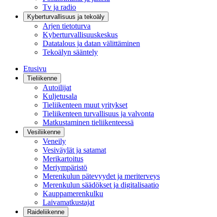
Tv ja radio
Kyberturvallisuus ja tekoäly
Arjen tietoturva
Kyberturvallisuuskeskus
Datatalous ja datan välittäminen
Tekoälyn sääntely
Etusivu
Tieliikenne
Autoilijat
Kuljetusala
Tieliikenteen muut yritykset
Tieliikenteen turvallisuus ja valvonta
Matkustaminen tieliikenteessä
Vesiliikenne
Veneily
Vesiväylät ja satamat
Merikartoitus
Meriympäristö
Merenkulun pätevyydet ja meriterveys
Merenkulun säädökset ja digitalisaatio
Kauppamerenkulku
Laivamatkustajat
Raideliikenne