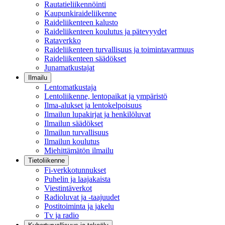
Rautatieliikennöinti
Kaupunkiraideliikenne
Raideliikenteen kalusto
Raideliikenteen koulutus ja pätevyydet
Rataverkko
Raideliikenteen turvallisuus ja toimintavarmuus
Raideliikenteen säädökset
Junamatkustajat
Ilmailu
Lentomatkustaja
Lentoliikenne, lentopaikat ja ympäristö
Ilma-alukset ja lentokelpoisuus
Ilmailun lupakirjat ja henkilöluvat
Ilmailun säädökset
Ilmailun turvallisuus
Ilmailun koulutus
Miehittämätön ilmailu
Tietoliikenne
Fi-verkkotunnukset
Puhelin ja laajakaista
Viestintäverkot
Radioluvat ja -taajuudet
Postitoiminta ja jakelu
Tv ja radio