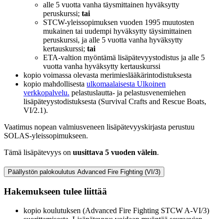
alle 5 vuotta vanha täysmittainen hyväksytty
peruskurssi;
tai
STCW-yleissopimuksen vuoden 1995 muutosten
mukainen tai uudempi hyväksytty täysimittainen
peruskurssi, ja alle 5 vuotta vanha hyväksytty
kertauskurssi;
tai
ETA-valtion myöntämä lisäpätevyystodistus ja alle 5
vuotta vanha hyväksytty kertauskurssi
kopio voimassa olevasta merimieslääkärintodistuksesta
kopio mahdollisesta
ulkomaalaisesta
Ulkoinen
verkkopalvelu.
pelastuslautta- ja pelastusvenemiehen
lisäpäteyystodistuksesta (Survival Crafts and Rescue Boats,
VI/2.1).
Vaatimus nopean valmiusveneen lisäpätevyyskirjasta perustuu
SOLAS-yleissopimukseen.
Tämä lisäpätevyys on
uusittava 5 vuoden välein
.
Päällystön palokoulutus Advanced Fire Fighting (VI/3)
Hakemukseen tulee liittää
kopio koulutuksen (Advanced Fire Fighting STCW A-VI/3)