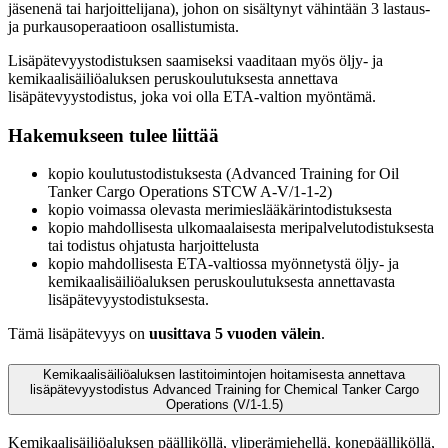
jäsenenä tai harjoittelijana), johon on sisältynyt vähintään 3 lastaus-
ja purkausoperaatioon osallistumista.
Lisäpätevyystodistuksen saamiseksi vaaditaan myös öljy- ja
kemikaalisäiliöaluksen peruskoulutuksesta annettava
lisäpätevyystodistus, joka voi olla ETA-valtion myöntämä.
Hakemukseen tulee liittää
kopio koulutustodistuksesta (Advanced Training for Oil
Tanker Cargo Operations STCW A-V/1-1-2)
kopio voimassa olevasta merimieslääkärintodistuksesta
kopio mahdollisesta ulkomaalaisesta meripalvelutodistuksesta
tai todistus ohjatusta harjoittelusta
kopio mahdollisesta ETA-valtiossa myönnetystä öljy- ja
kemikaalisäiliöaluksen peruskoulutuksesta annettavasta
lisäpätevyystodistuksesta.
Tämä lisäpätevyys on
uusittava 5 vuoden välein
.
Kemikaalisäiliöaluksen lastitoimintojen hoitamisesta annettava
lisäpätevyystodistus Advanced Training for Chemical Tanker Cargo
Operations (V/1-1.5)
Kemikaalisäiliöaluksen päälliköllä, yliperämiehellä, konepäälliköllä,