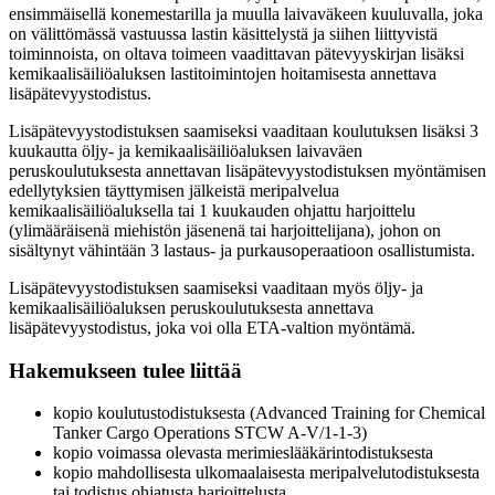
ensimmäisellä konemestarilla ja muulla laivaväkeen kuuluvalla, joka
on välittömässä vastuussa lastin käsittelystä ja siihen liittyvistä
toiminnoista, on oltava toimeen vaadittavan pätevyyskirjan lisäksi
kemikaalisäiliöaluksen lastitoimintojen hoitamisesta annettava
lisäpätevyystodistus.
Lisäpätevyystodistuksen saamiseksi vaaditaan koulutuksen lisäksi 3
kuukautta öljy- ja kemikaalisäiliöaluksen laivaväen
peruskoulutuksesta annettavan lisäpätevyystodistuksen myöntämisen
edellytyksien täyttymisen jälkeistä meripalvelua
kemikaalisäiliöaluksella tai 1 kuukauden ohjattu harjoittelu
(ylimääräisenä miehistön jäsenenä tai harjoittelijana), johon on
sisältynyt vähintään 3 lastaus- ja purkausoperaatioon osallistumista.
Lisäpätevyystodistuksen saamiseksi vaaditaan myös öljy- ja
kemikaalisäiliöaluksen peruskoulutuksesta annettava
lisäpätevyystodistus, joka voi olla ETA-valtion myöntämä.
Hakemukseen tulee liittää
kopio koulutustodistuksesta (Advanced Training for Chemical
Tanker Cargo Operations STCW A-V/1-1-3)
kopio voimassa olevasta merimieslääkärintodistuksesta
kopio mahdollisesta ulkomaalaisesta meripalvelutodistuksesta
tai todistus ohjatusta harjoittelusta