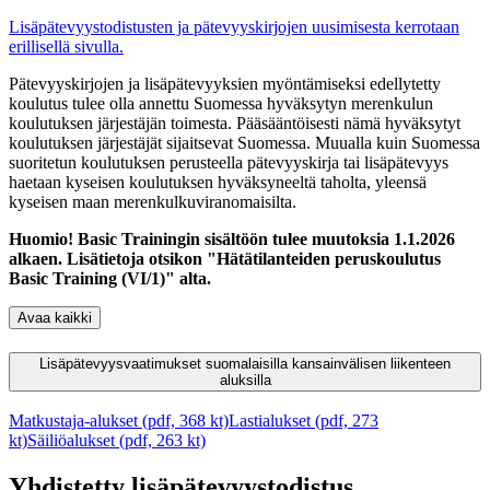
Lisäpätevyystodistusten ja pätevyyskirjojen uusimisesta kerrotaan
erillisellä sivulla.
Pätevyyskirjojen ja lisäpätevyyksien myöntämiseksi edellytetty
koulutus tulee olla annettu Suomessa hyväksytyn merenkulun
koulutuksen järjestäjän toimesta. Pääsääntöisesti nämä hyväksytyt
koulutuksen järjestäjät sijaitsevat Suomessa. Muualla kuin Suomessa
suoritetun koulutuksen perusteella pätevyyskirja tai lisäpätevyys
haetaan kyseisen koulutuksen hyväksyneeltä taholta, yleensä
kyseisen maan merenkulkuviranomaisilta.
Huomio! Basic Trainingin sisältöön tulee muutoksia 1.1.2026
alkaen. Lisätietoja otsikon "Hätätilanteiden peruskoulutus
Basic Training (VI/1)" alta.
Avaa kaikki
Lisäpätevyysvaatimukset suomalaisilla kansainvälisen liikenteen
aluksilla
Matkustaja-alukset (pdf, 368 kt)
Lastialukset (pdf, 273
kt)
Säiliöalukset (pdf, 263 kt)
Yhdistetty lisäpätevyystodistus