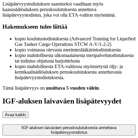
Lisäpätevyystodistuksen saamiseksi vaaditaan myös
kaasusäiliöaluksen peruskoulutuksesta annettava
lisäpätevyystodistus, joka voi olla ETA-valtion myöntämä.
Hakemukseen tulee liittää
kopio koulutustodistuksesta (Advanced Training for Liquefied
Gas Tanker Cargo Operations STCW A-V/1-2-2)
kopio voimassa olevasta merimieslääkärintodistuksesta
kopio mahdollisesta ulkomaalaisesta meripalvelutodistuksesta
tai todistus ohjatusta harjoittelusta
kopio mahdollisesta ETA-valtiossa myönnetystä öljy- ja
kemikaalisäiliöaluksen peruskoulutuksesta annettavasta
lisäpätevyystodistuksesta.
Tämä lisäpätevyys on
uusittava 5 vuoden välein
.
IGF-aluksen laivaväen lisäpätevyydet
Avaa kaikki
IGF-aluksen laivaväen peruskoulutuksesta annettava
lisäpätevyystodistus