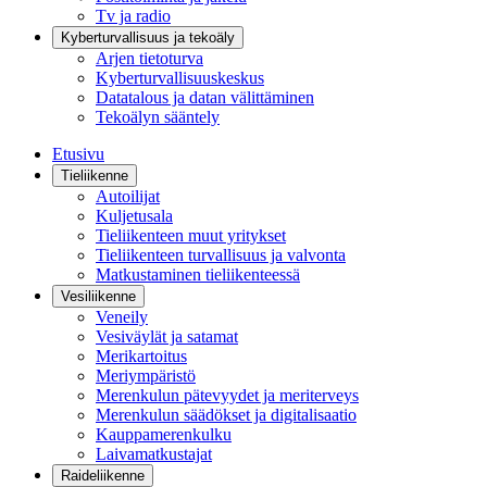
Tv ja radio
Kyberturvallisuus ja tekoäly
Arjen tietoturva
Kyberturvallisuuskeskus
Datatalous ja datan välittäminen
Tekoälyn sääntely
Etusivu
Tieliikenne
Autoilijat
Kuljetusala
Tieliikenteen muut yritykset
Tieliikenteen turvallisuus ja valvonta
Matkustaminen tieliikenteessä
Vesiliikenne
Veneily
Vesiväylät ja satamat
Merikartoitus
Meriympäristö
Merenkulun pätevyydet ja meriterveys
Merenkulun säädökset ja digitalisaatio
Kauppamerenkulku
Laivamatkustajat
Raideliikenne