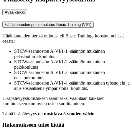
Avaa kaikki
Hätätilanteiden peruskoulutus Basic Training (VI/1)
Hätätilanteiden peruskoulutus, eli Basic Training, koostuu neljästä
osasta:
STCW-säännöstön A-VI/1-1 -säännön mukainen
pelastautumiskoulutus
STCW-säännöstön A-VI/1-2 -säännön mukainen
palokoulutus
STCW-säännöstön A-VI/1-3 -säännön mukainen
ensiapukoulutus
STCW-säännöstön A-VI/1-4 -säännön mukainen työsuojelu ja
alus sosiaalisena ympäristönä -koulutus.
Lisäpätevyystodistuksen saamiseksi vaaditaan kaikkien
koulutukseen kuuluvien osien suorittaminen.
Tämä lisäpätevyys on
uusittava 5 vuoden välein
.
Hakemukseen tulee liittää