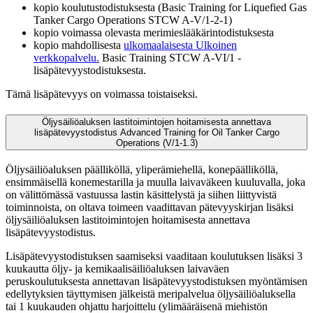
kopio koulutustodistuksesta (Basic Training for Liquefied Gas
Tanker Cargo Operations STCW A-V/1-2-1)
kopio voimassa olevasta merimieslääkärintodistuksesta
kopio mahdollisesta
ulkomaalaisesta
Ulkoinen
verkkopalvelu.
Basic Training STCW A-VI/1 -
lisäpätevyystodistuksesta.
Tämä lisäpätevyys on voimassa toistaiseksi.
Öljysäiliöaluksen lastitoimintojen hoitamisesta annettava
lisäpätevyystodistus Advanced Training for Oil Tanker Cargo
Operations (V/1-1.3)
Öljysäiliöaluksen päälliköllä, yliperämiehellä, konepäälliköllä,
ensimmäisellä konemestarilla ja muulla laivaväkeen kuuluvalla, joka
on välittömässä vastuussa lastin käsittelystä ja siihen liittyvistä
toiminnoista, on oltava toimeen vaadittavan pätevyyskirjan lisäksi
öljysäiliöaluksen lastitoimintojen hoitamisesta annettava
lisäpätevyystodistus.
Lisäpätevyystodistuksen saamiseksi vaaditaan koulutuksen lisäksi 3
kuukautta öljy- ja kemikaalisäiliöaluksen laivaväen
peruskoulutuksesta annettavan lisäpätevyystodistuksen myöntämisen
edellytyksien täyttymisen jälkeistä meripalvelua öljysäiliöaluksella
tai 1 kuukauden ohjattu harjoittelu (ylimääräisenä miehistön