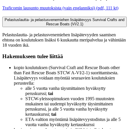
Traficomin lausunto muutoksista (vain englanniksi) (pdf, 111 kt)
Pelastuslautta- ja pelastusvenemiehen lisäpätevyys Survival Crafts and
Rescue Boats (VI/2.1)
Pelastuslautta- ja pelastusvenemiehen lisäpätevyyden saamisen
ehtona on koulutuksen lisäksi 6 kuukautta meripalvelua ja vähintään
18 vuoden ikä.
Hakemukseen tulee liittää
kopio koulutuksen (Survival Craft and Rescue Boats other
than Fast Rescue Boats STCW A-VI/2-1) suorittamisesta.
Lisäpätevyys voidaan myöntää seuraavien koulutuksien
perusteella:
alle 5 vuotta vanha täysmittainen hyväksytty
peruskurssi;
tai
STCW-yleissopimuksen vuoden 1995 muutosten
mukainen tai uudempi hyväksytty täysimittainen
peruskurssi, ja alle 5 vuotta vanha hyväksytty
kertauskurssi;
tai
ETA-valtion myöntämä lisäpätevyystodistus ja alle 5
vuotta vanha hyväksytty kertauskurssi