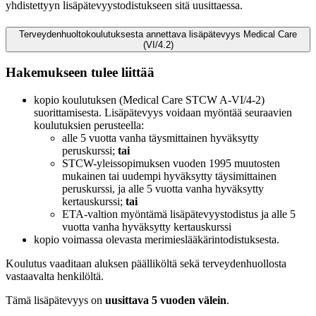
yhdistettyyn lisäpätevyystodistukseen sitä uusittaessa.
Terveydenhuoltokoulutuksesta annettava lisäpätevyys Medical Care
(VI/4.2)
Hakemukseen tulee liittää
kopio koulutuksen (Medical Care STCW A-VI/4-2)
suorittamisesta. Lisäpätevyys voidaan myöntää seuraavien
koulutuksien perusteella:
alle 5 vuotta vanha täysmittainen hyväksytty
peruskurssi;
tai
STCW-yleissopimuksen vuoden 1995 muutosten
mukainen tai uudempi hyväksytty täysimittainen
peruskurssi, ja alle 5 vuotta vanha hyväksytty
kertauskurssi;
tai
ETA-valtion myöntämä lisäpätevyystodistus ja alle 5
vuotta vanha hyväksytty kertauskurssi
kopio voimassa olevasta merimieslääkärintodistuksesta.
Koulutus vaaditaan aluksen päälliköltä sekä terveydenhuollosta
vastaavalta henkilöltä.
Tämä lisäpätevyys on
uusittava 5 vuoden välein
.