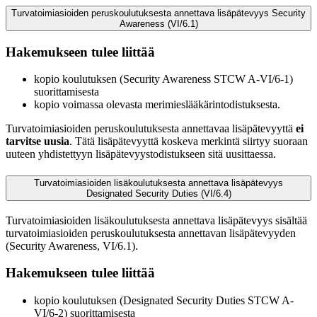
Turvatoimiasioiden peruskoulutuksesta annettava lisäpätevyys Security
Awareness (VI/6.1)
Hakemukseen tulee liittää
kopio koulutuksen (Security Awareness STCW A-VI/6-1)
suorittamisesta
kopio voimassa olevasta merimieslääkärintodistuksesta.
Turvatoimiasioiden peruskoulutuksesta annettavaa lisäpätevyyttä
ei
tarvitse uusia
. Tätä lisäpätevyyttä koskeva merkintä siirtyy suoraan
uuteen yhdistettyyn lisäpätevyystodistukseen sitä uusittaessa.
Turvatoimiasioiden lisäkoulutuksesta annettava lisäpätevyys
Designated Security Duties (VI/6.4)
Turvatoimiasioiden lisäkoulutuksesta annettava lisäpätevyys sisältää
turvatoimiasioiden peruskoulutuksesta annettavan lisäpätevyyden
(Security Awareness, VI/6.1).
Hakemukseen tulee liittää
kopio koulutuksen (Designated Security Duties STCW A-
VI/6-2) suorittamisesta