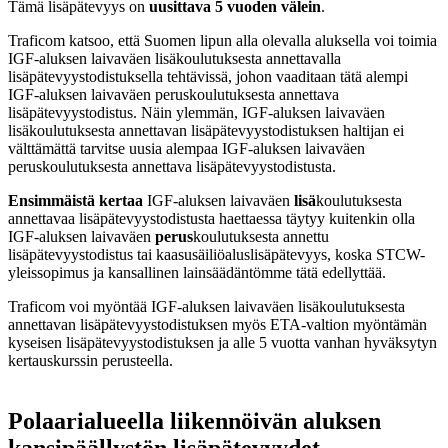
Tämä lisäpätevyys on
uusittava 5 vuoden välein
.
Traficom katsoo, että Suomen lipun alla olevalla aluksella voi toimia
IGF-aluksen laivaväen lisäkoulutuksesta annettavalla
lisäpätevyystodistuksella tehtävissä, johon vaaditaan tätä alempi
IGF-aluksen laivaväen peruskoulutuksesta annettava
lisäpätevyystodistus. Näin ylemmän, IGF-aluksen laivaväen
lisäkoulutuksesta annettavan lisäpätevyystodistuksen haltijan ei
välttämättä tarvitse uusia alempaa IGF-aluksen laivaväen
peruskoulutuksesta annettava lisäpätevyystodistusta.
Ensimmäistä kertaa
IGF-aluksen laivaväen
lisä
koulutuksesta
annettavaa lisäpätevyystodistusta haettaessa täytyy kuitenkin olla
IGF-aluksen laivaväen
perus
koulutuksesta annettu
lisäpätevyystodistus tai kaasusäiliöaluslisäpätevyys, koska STCW-
yleissopimus ja kansallinen lainsäädäntömme tätä edellyttää.
Traficom voi myöntää IGF-aluksen laivaväen lisäkoulutuksesta
annettavan lisäpätevyystodistuksen myös ETA-valtion myöntämän
kyseisen lisäpätevyystodistuksen ja alle 5 vuotta vanhan hyväksytyn
kertauskurssin perusteella.
Polaarialueella liikennöivän aluksen
kansipäällystön lisäpätevyydet