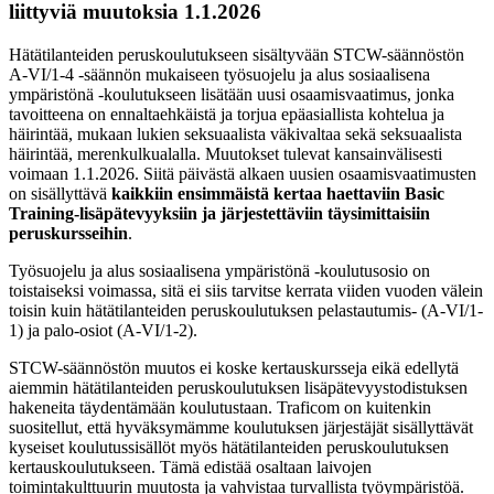
liittyviä muutoksia 1.1.2026
Hätätilanteiden peruskoulutukseen sisältyvään STCW-säännöstön
A-VI/1-4 -säännön mukaiseen työsuojelu ja alus sosiaalisena
ympäristönä -koulutukseen lisätään uusi osaamisvaatimus, jonka
tavoitteena on ennaltaehkäistä ja torjua epäasiallista kohtelua ja
häirintää, mukaan lukien seksuaalista väkivaltaa sekä seksuaalista
häirintää, merenkulkualalla. Muutokset tulevat kansainvälisesti
voimaan 1.1.2026. Siitä päivästä alkaen uusien osaamisvaatimusten
on sisällyttävä
kaikkiin ensimmäistä kertaa haettaviin Basic
Training-lisäpätevyyksiin ja järjestettäviin täysimittaisiin
peruskursseihin
.
Työsuojelu ja alus sosiaalisena ympäristönä -koulutusosio on
toistaiseksi voimassa, sitä ei siis tarvitse kerrata viiden vuoden välein
toisin kuin hätätilanteiden peruskoulutuksen pelastautumis- (A-VI/1-
1) ja palo-osiot (A-VI/1-2).
STCW-säännöstön muutos ei koske kertauskursseja eikä edellytä
aiemmin hätätilanteiden peruskoulutuksen lisäpätevyystodistuksen
hakeneita täydentämään koulutustaan. Traficom on kuitenkin
suositellut, että hyväksymämme koulutuksen järjestäjät sisällyttävät
kyseiset koulutussisällöt myös hätätilanteiden peruskoulutuksen
kertauskoulutukseen. Tämä edistää osaltaan laivojen
toimintakulttuurin muutosta ja vahvistaa turvallista työympäristöä.