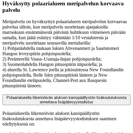
Hyväksytty polaarialueen meripalvelun korvaava
palvelu
Meripalvelu on hyväksyttyä polaarialueen meripalvelun korvaavaa
palvelua silloin, kun meripalvelu suoritetaan ajanjaksolla
marraskuun ensimmäisestä päivästä huhtikuun viimeiseen päivään
samalla, kun jäätä esiintyy vähintään 1/10 vesialueesta ja
meripalvelu suoritetaan seuraavilla merialueilla:
1) Pohjanlahdella mukaan lukien Ahvenanmeri ja Saaristomeri
Hangon leveyspiirin pohjoispuolella;
2) Perämerellä Vaasa–Uumaja-linjan pohjoispuolella;
3) Suomenlahdella Hangon pituuspiirin itäpuolella; ja
4) alueella St. Lawrence joella ja jokisuistossa New Foundlandin
pohjoispuolella, Belle Islen pituuspiiristä länteen ja New
Foundlandin eteläpuolella, Channel-Port aux Basquesin
pituuspiiristä länteen.
Polaarialueella liikennöivän aluksen kansipäällystön lisäkoulutuksesta
annettava lisäpätevyystodistus
Polaarialueella liikennöivän aluksen kansipäällystön
lisäkoulutuksesta annettava lisäpätevyystodistuksen saamisen
edellytyksenä on: