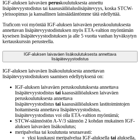
IGF-aluksen laivaväen
perus
koulutuksesta annettu
lisäpätevyystodistus tai kaasusäiliöaluslisäpätevyys, koska STCW-
yleissopimus ja kansallinen lainsäädäntömme tätä edellyttää.
Traficom voi myöntää IGF-aluksen laivaväen peruskoulutuksesta
annettavan lisäpätevyystodistuksen myös ETA-valtion myöntämän
kyseisen lisäpätevyystodistuksen ja alle 5 vuotta vanhan hyväksytyn
kertauskurssin perusteella.
IGF-aluksen laivaväen lisäkoulutuksesta annettava
lisäpätevyystodistus
IGF-aluksen laivaväen lisäkoulutuksesta annettavan
lisäpätevyystodistuksen saamisen edellytyksenä on:
IGF-aluksen laivaväen peruskoulutuksesta annettava
lisäpätevyystodistus
tai
kaasusäiliöaluksen laivaväen
peruskoulutuksesta annettava
lisäpätevyystodistus
tai
kaasusäiliöaluksen lastitoimintojen
hoitamisesta annettava lisäpätevyystodistus,
lisäpätevyystodistus voi olla ETA-valtion myöntämä;
STCW-säännöstön A-V/3 säännön 2 kohdan mukainen IGF-
aluksen laivaväen lisäkoulutus;
meripalvelua tai koulutusta seuraavasti:
yksi kuukausi meripalvelua IGF-aluksella
tai
aluksella,