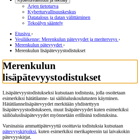
Kyberturvallisuus ja tekoäly
Arjen tietoturva
Kyberturvallisuuskeskus
Datatalous ja datan välittäminen
Tekoälyn sääntely
Etusivu
›
Vesiliikenne: Merenkulun pätevyydet ja meriterveys
›
Merenkulun pätevyydet
›
Merenkulun lisäpätevyystodistukset
Merenkulun
lisäpätevyystodistukset
Lisäpätevyystodistukseksi kutsutaan todistusta, jolla osoitetaan
esimerkiksi hätätilanne- tai säiliöaluskoulutusten käyminen.
Hätätilannelisäpätevyydet merkitään yhdistettyyn
lisäpätevyystodistukseen, muut lisäpätevyydet kuten esimerkiksi
säiliöaluslisäpätevyydet myönnetään erillisinä todistuksina.
Varsinaisia ammattipätevyyttä osoittavia todistuksia kutsutaan
pätevyyskirjoiksi
, kuten esimerkiksi merikapteenin tai laivakokin
pätevyyskirjat.