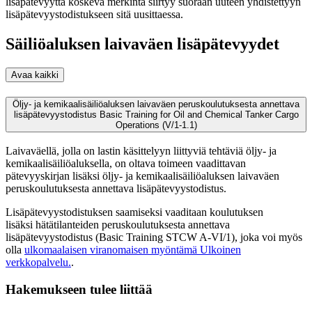
lisäpätevyyttä koskeva merkintä siirtyy suoraan uuteen yhdistettyyn
lisäpätevyystodistukseen sitä uusittaessa.
Säiliöaluksen laivaväen lisäpätevyydet
Avaa kaikki
Öljy- ja kemikaalisäiliöaluksen laivaväen peruskoulutuksesta annettava
lisäpätevyystodistus Basic Training for Oil and Chemical Tanker Cargo
Operations (V/1-1.1)
Laivaväellä, jolla on lastin käsittelyyn liittyviä tehtäviä öljy- ja
kemikaalisäiliöaluksella, on oltava toimeen vaadittavan
pätevyyskirjan lisäksi öljy- ja kemikaalisäiliöaluksen laivaväen
peruskoulutuksesta annettava lisäpätevyystodistus.
Lisäpätevyystodistuksen saamiseksi vaaditaan koulutuksen
lisäksi hätätilanteiden peruskoulutuksesta annettava
lisäpätevyystodistus (Basic Training STCW A-VI/1), joka voi myös
olla
ulkomaalaisen viranomaisen myöntämä
Ulkoinen
verkkopalvelu.
.
Hakemukseen tulee liittää