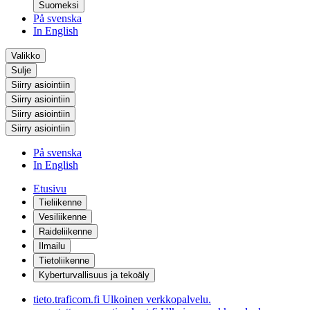
Suomeksi
På svenska
In English
Valikko
Sulje
Siirry asiointiin
Siirry asiointiin
Siirry asiointiin
Siirry asiointiin
På svenska
In English
Etusivu
Tieliikenne
Vesiliikenne
Raideliikenne
Ilmailu
Tietoliikenne
Kyberturvallisuus ja tekoäly
tieto.traficom.fi
Ulkoinen verkkopalvelu.