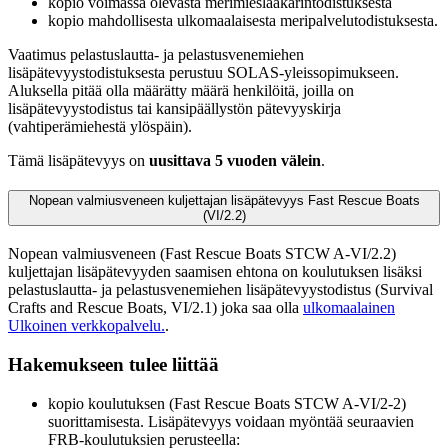
kopio voimassa olevasta merimieslääkärintodistuksesta
kopio mahdollisesta ulkomaalaisesta meripalvelutodistuksesta.
Vaatimus pelastuslautta- ja pelastusvenemiehen
lisäpätevyystodistuksesta perustuu SOLAS-yleissopimukseen.
Aluksella pitää olla määrätty määrä henkilöitä, joilla on
lisäpätevyystodistus tai kansipäällystön pätevyyskirja
(vahtiperämiehestä ylöspäin).
Tämä lisäpätevyys on
uusittava 5 vuoden välein
.
Nopean valmiusveneen kuljettajan lisäpätevyys Fast Rescue Boats
(VI/2.2)
Nopean valmiusveneen (Fast Rescue Boats STCW A-VI/2.2)
kuljettajan lisäpätevyyden saamisen ehtona on koulutuksen lisäksi
pelastuslautta- ja pelastusvenemiehen lisäpätevyystodistus (Survival
Crafts and Rescue Boats, VI/2.1) joka saa olla
ulkomaalainen
Ulkoinen verkkopalvelu.
.
Hakemukseen tulee liittää
kopio koulutuksen (Fast Rescue Boats STCW A-VI/2-2)
suorittamisesta. Lisäpätevyys voidaan myöntää seuraavien
FRB-koulutuksien perusteella: