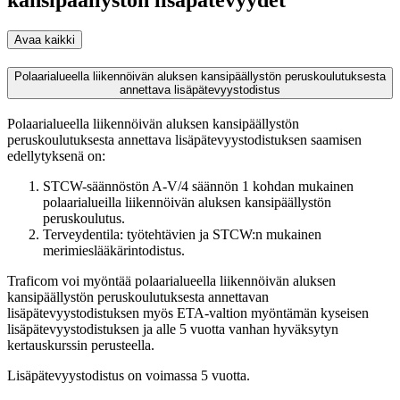
Avaa kaikki
Polaarialueella liikennöivän aluksen kansipäällystön peruskoulutuksesta
annettava lisäpätevyystodistus
Polaarialueella liikennöivän aluksen kansipäällystön
peruskoulutuksesta annettava lisäpätevyystodistuksen saamisen
edellytyksenä on:
STCW-säännöstön A-V/4 säännön 1 kohdan mukainen
polaarialueilla liikennöivän aluksen kansipäällystön
peruskoulutus.
Terveydentila: työtehtävien ja STCW:n mukainen
merimieslääkärintodistus.
Traficom voi myöntää polaarialueella liikennöivän aluksen
kansipäällystön peruskoulutuksesta annettavan
lisäpätevyystodistuksen myös ETA-valtion myöntämän kyseisen
lisäpätevyystodistuksen ja alle 5 vuotta vanhan hyväksytyn
kertauskurssin perusteella.
Lisäpätevyystodistus on voimassa 5 vuotta.