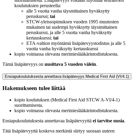
suorittamisesta. Lisäpätevyys voidaan myöntää seuraavien
koulutuksien perusteella:
alle 5 vuotta vanha täysmittainen hyväksytty
peruskurssi;
tai
STCW-yleissopimuksen vuoden 1995 muutosten
mukainen tai uudempi hyväksytty täysimittainen
peruskurssi, ja alle 5 vuotta vanha hyväksytty
kertauskurssi;
tai
ETA-valtion myöntämä lisäpätevyystodistus ja alle 5
vuotta vanha hyväksytty kertauskurssi
kopio voimassa olevasta merimieslääkärintodistuksesta.
Tämä lisäpätevyys on
uusittava 5 vuoden välein
.
Ensiapukoulutuksesta annettava lisäpätevyys Medical First Aid (VI/4.1)
Hakemukseen tulee liittää
kopio koulutuksen (Medical First Aid STCW A-VI/4-1)
suorittamisesta.
kopio voimassa olevasta merimieslääkärintodistuksesta.
Ensiapukoulutuksesta annettavaa lisäpätevyyttä
ei tarvitse uusia
.
Tätä lisäpätevyyttä koskeva merkintä siirtyy suoraan uuteen