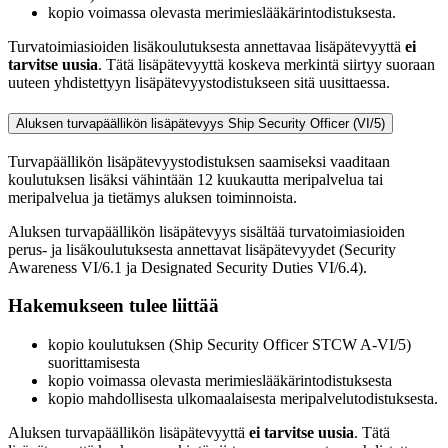
kopio voimassa olevasta merimieslääkärintodistuksesta.
Turvatoimiasioiden lisäkoulutuksesta annettavaa lisäpätevyyttä
ei
tarvitse uusia
. Tätä lisäpätevyyttä koskeva merkintä siirtyy suoraan
uuteen yhdistettyyn lisäpätevyystodistukseen sitä uusittaessa.
Aluksen turvapäällikön lisäpätevyys Ship Security Officer (VI/5)
Turvapäällikön lisäpätevyystodistuksen saamiseksi vaaditaan
koulutuksen lisäksi vähintään 12 kuukautta meripalvelua tai
meripalvelua ja tietämys aluksen toiminnoista.
Aluksen turvapäällikön lisäpätevyys sisältää turvatoimiasioiden
perus- ja lisäkoulutuksesta annettavat lisäpätevyydet (Security
Awareness VI/6.1 ja Designated Security Duties VI/6.4).
Hakemukseen tulee liittää
kopio koulutuksen (Ship Security Officer STCW A-VI/5)
suorittamisesta
kopio voimassa olevasta merimieslääkärintodistuksesta
kopio mahdollisesta ulkomaalaisesta meripalvelutodistuksesta.
Aluksen turvapäällikön lisäpätevyyttä
ei tarvitse uusia
. Tätä