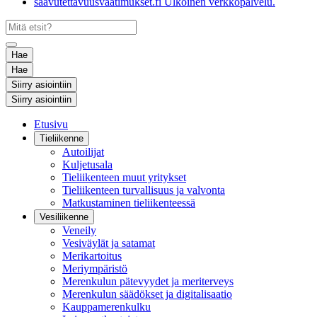
saavutettavuusvaatimukset.fi
Ulkoinen verkkopalvelu.
Hae
Hae
Siirry asiointiin
Siirry asiointiin
Etusivu
Tieliikenne
Autoilijat
Kuljetusala
Tieliikenteen muut yritykset
Tieliikenteen turvallisuus ja valvonta
Matkustaminen tieliikenteessä
Vesiliikenne
Veneily
Vesiväylät ja satamat
Merikartoitus
Meriympäristö
Merenkulun pätevyydet ja meriterveys
Merenkulun säädökset ja digitalisaatio
Kauppamerenkulku