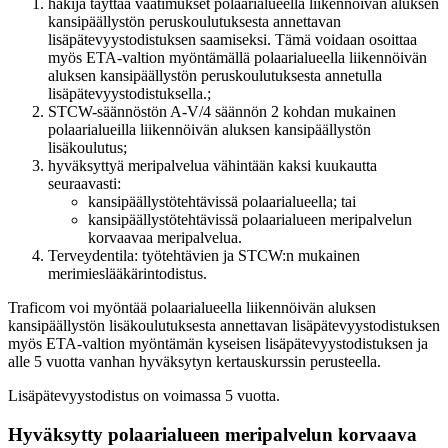
hakija täyttää vaatimukset polaarialueella liikennöivän aluksen
kansipäällystön peruskoulutuksesta annettavan
lisäpätevyystodistuksen saamiseksi. Tämä voidaan osoittaa
myös ETA-valtion myöntämällä polaarialueella liikennöivän
aluksen kansipäällystön peruskoulutuksesta annetulla
lisäpätevyystodistuksella.;
STCW-säännöstön A-V/4 säännön 2 kohdan mukainen
polaarialueilla liikennöivän aluksen kansipäällystön
lisäkoulutus;
hyväksyttyä meripalvelua vähintään kaksi kuukautta
seuraavasti:
kansipäällystötehtävissä polaarialueella; tai
kansipäällystötehtävissä polaarialueen meripalvelun
korvaavaa meripalvelua.
Terveydentila: työtehtävien ja STCW:n mukainen
merimieslääkärintodistus.
Traficom voi myöntää polaarialueella liikennöivän aluksen
kansipäällystön lisäkoulutuksesta annettavan lisäpätevyystodistuksen
myös ETA-valtion myöntämän kyseisen lisäpätevyystodistuksen ja
alle 5 vuotta vanhan hyväksytyn kertauskurssin perusteella.
Lisäpätevyystodistus on voimassa 5 vuotta.
Hyväksytty polaarialueen meripalvelun korvaava