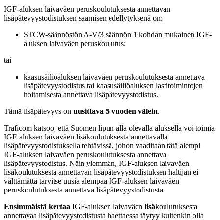
IGF-aluksen laivaväen peruskoulutuksesta annettavan
lisäpätevyystodistuksen saamisen edellytyksenä on:
STCW-säännöstön A-V/3 säännön 1 kohdan mukainen IGF-
aluksen laivaväen peruskoulutus;
tai
kaasusäiliöaluksen laivaväen peruskoulutuksesta annettava
lisäpätevyystodistus tai kaasusäiliöaluksen lastitoimintojen
hoitamisesta annettava lisäpätevyystodistus.
Tämä lisäpätevyys on
uusittava 5 vuoden välein
.
Traficom katsoo, että Suomen lipun alla olevalla aluksella voi toimia
IGF-aluksen laivaväen lisäkoulutuksesta annettavalla
lisäpätevyystodistuksella tehtävissä, johon vaaditaan tätä alempi
IGF-aluksen laivaväen peruskoulutuksesta annettava
lisäpätevyystodistus. Näin ylemmän, IGF-aluksen laivaväen
lisäkoulutuksesta annettavan lisäpätevyystodistuksen haltijan ei
välttämättä tarvitse uusia alempaa IGF-aluksen laivaväen
peruskoulutuksesta annettava lisäpätevyystodistusta.
Ensimmäistä kertaa
IGF-aluksen laivaväen
lisä
koulutuksesta
annettavaa lisäpätevyystodistusta haettaessa täytyy kuitenkin olla