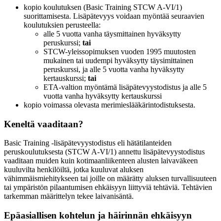
kopio koulutuksen (Basic Training STCW A-VI/1)
suorittamisesta. Lisäpätevyys voidaan myöntää seuraavien
koulutuksien perusteella:
alle 5 vuotta vanha täysmittainen hyväksytty
peruskurssi;
tai
STCW-yleissopimuksen vuoden 1995 muutosten
mukainen tai uudempi hyväksytty täysimittainen
peruskurssi, ja alle 5 vuotta vanha hyväksytty
kertauskurssi;
tai
ETA-valtion myöntämä lisäpätevyystodistus ja alle 5
vuotta vanha hyväksytty kertauskurssi
kopio voimassa olevasta merimieslääkärintodistuksesta.
Keneltä vaaditaan?
Basic Training -lisäpätevyystodistus eli hätätilanteiden
peruskoulutuksesta (STCW A-VI/1) annettu lisäpätevyystodistus
vaaditaan muiden kuin kotimaanliikenteen alusten laivaväkeen
kuuluvilta henkilöiltä, jotka kuuluvat aluksen
vähimmäismiehitykseen tai joille on määrätty aluksen turvallisuuteen
tai ympäristön pilaantumisen ehkäisyyn liittyviä tehtäviä. Tehtävien
tarkemman määrittelyn tekee laivanisäntä.
Epäasiallisen kohtelun ja häirinnän ehkäisyyn