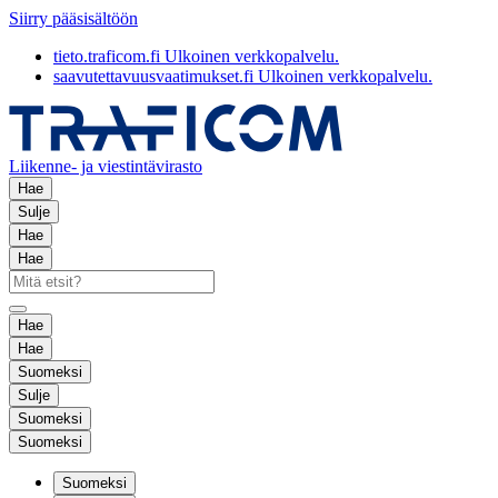
Siirry pääsisältöön
tieto.traficom.fi
Ulkoinen verkkopalvelu.
saavutettavuusvaatimukset.fi
Ulkoinen verkkopalvelu.
Liikenne- ja viestintävirasto
Hae
Sulje
Hae
Hae
Hae
Hae
Suomeksi
Sulje
Suomeksi
Suomeksi
Suomeksi