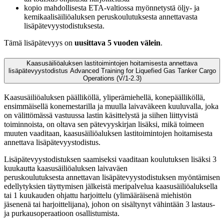
kopio mahdollisesta ETA-valtiossa myönnetystä öljy- ja
kemikaalisäiliöaluksen peruskoulutuksesta annettavasta
lisäpätevyystodistuksesta.
Tämä lisäpätevyys on
uusittava 5 vuoden välein
.
Kaasusäiliöaluksen lastitoimintojen hoitamisesta annettava
lisäpätevyystodistus Advanced Training for Liquefied Gas Tanker Cargo
Operations (V/1-2.3)
Kaasusäiliöaluksen päälliköllä, yliperämiehellä, konepäälliköllä,
ensimmäisellä konemestarilla ja muulla laivaväkeen kuuluvalla, joka
on välittömässä vastuussa lastin käsittelystä ja siihen liittyvistä
toiminnoista, on oltava sen pätevyyskirjan lisäksi, mikä toimeen
muuten vaaditaan, kaasusäiliöaluksen lastitoimintojen hoitamisesta
annettava lisäpätevyystodistus.
Lisäpätevyystodistuksen saamiseksi vaaditaan koulutuksen lisäksi 3
kuukautta kaasusäiliöaluksen laivaväen
peruskoulutuksesta annettavan lisäpätevyystodistuksen myöntämisen
edellytyksien täyttymisen jälkeistä meripalvelua kaasusäiliöaluksella
tai 1 kuukauden ohjattu harjoittelu (ylimääräisenä miehistön
jäsenenä tai harjoittelijana), johon on sisältynyt vähintään 3 lastaus-
ja purkausoperaatioon osallistumista.