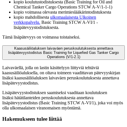
kopio koulutustodistuksesta (Basic Training for Oil and
Chemical Tanker Cargo Operations STCW A-V/1-1-1)
kopio voimassa olevasta merimieslääkärintodistuksesta
kopio mahdollisesta
ulkomaalaisesta
Ulkoinen
verkkopalvelu.
Basic Training STCW A-VI/1 -
lisäpätevyystodistuksesta.
Tämä lisäpätevyys on voimassa toistaiseksi.
Kaasusäiliöaluksen laivaväen peruskoulutuksesta annettava
lisäpätevyystodistus Basic Training for Liquefied Gas Tanker Cargo
Operations (V/1-2.1)
Laivaväellä, jolla on lastin käsittelyyn liittyviä tehtäviä
kaasusäiliöaluksella, on oltava toimeen vaadittavan pätevyyskirjan
lisäksi kaasusäiliöaluksen laivaväen peruskoulutuksesta annettava
lisäpätevyystodistus.
Lisäpätevyystodistuksen saamiseksi vaaditaan koulutuksen
lisäksi hätätilanteiden peruskoulutuksesta annettava
lisäpätevyystodistus (Basic Training STCW A-VI/1), joka voi myös
olla ulkomaalaisen viranomaisen myöntämä.
Hakemukseen tulee liittää