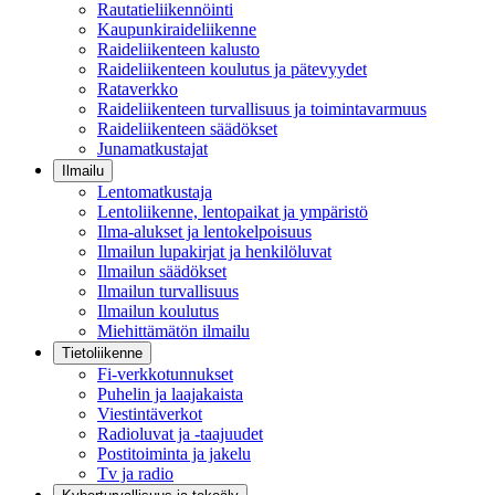
Rautatieliikennöinti
Kaupunkiraideliikenne
Raideliikenteen kalusto
Raideliikenteen koulutus ja pätevyydet
Rataverkko
Raideliikenteen turvallisuus ja toimintavarmuus
Raideliikenteen säädökset
Junamatkustajat
Ilmailu
Lentomatkustaja
Lentoliikenne, lentopaikat ja ympäristö
Ilma-alukset ja lentokelpoisuus
Ilmailun lupakirjat ja henkilöluvat
Ilmailun säädökset
Ilmailun turvallisuus
Ilmailun koulutus
Miehittämätön ilmailu
Tietoliikenne
Fi-verkkotunnukset
Puhelin ja laajakaista
Viestintäverkot
Radioluvat ja -taajuudet
Postitoiminta ja jakelu
Tv ja radio