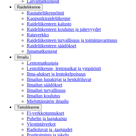
Laivamatkustajat
Raideliikenne
Rautatieliikennöinti
Kaupunkiraideliikenne
Raideliikenteen kalusto
Raideliikenteen koulutus ja pätevyydet
Rataverkko
Raideliikenteen turvallisuus ja toimintavarmuus
Raideliikenteen säädökset
Junamatkustajat
Ilmailu
Lentomatkustaja
Lentoliikenne, lentopaikat ja ympäristö
Ilma-alukset ja lentokelpoisuus
Ilmailun lupakirjat ja henkilöluvat
Ilmailun säädökset
Ilmailun turvallisuus
Ilmailun koulutus
Miehittämätön ilmailu
Tietoliikenne
Fi-verkkotunnukset
Puhelin ja laajakaista
Viestintäverkot
Radioluvat ja -taajuudet
Postitoiminta ja jakelu