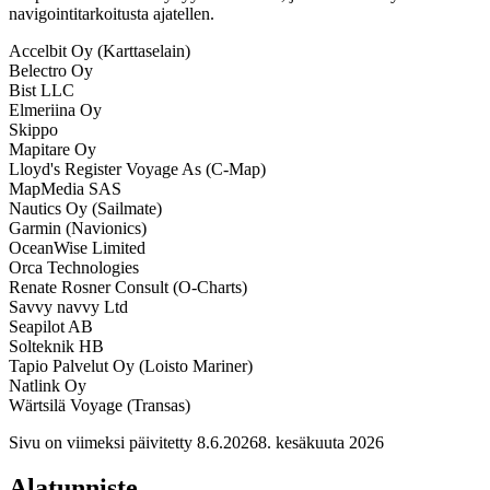
navigointitarkoitusta ajatellen.
Accelbit Oy (Karttaselain)
Belectro Oy
Bist LLC
Elmeriina Oy
Skippo
Mapitare Oy
Lloyd's Register Voyage As (C-Map)
MapMedia SAS
Nautics Oy (Sailmate)
Garmin (Navionics)
OceanWise Limited
Orca Technologies
Renate Rosner Consult (O-Charts)
Savvy navvy Ltd
Seapilot AB
Solteknik HB
Tapio Palvelut Oy (Loisto Mariner)
Natlink Oy
Wärtsilä Voyage (Transas)
Sivu on viimeksi päivitetty
8.6.2026
8. kesäkuuta 2026
Alatunniste