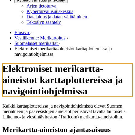
Kyberturvallisuus ja tekoäly
Arjen tietoturva
Kyberturvallisuuskeskus
Datatalous ja datan välittäminen
Tekoälyn sääntely
Etusivu
›
Vesiliikenne: Merikartoitus
›
Suomalaiset merikartat
›
Elektroniset merikartta-aineistot karttaplottereissa ja
navigointiohjelmissa
Elektroniset merikartta-
aineistot karttaplottereissa ja
navigointiohjelmissa
Kaikki karttaplottereissa ja navigointiohjelmissa olevat Suomen
merialueen ja päävesistöjen aineistot perustuvat tavalla tai toisella
Liikenne- ja viestintäviraston (Traficom) merikartta-aineistoihin.
Merikartta-aineiston ajantasaisuus