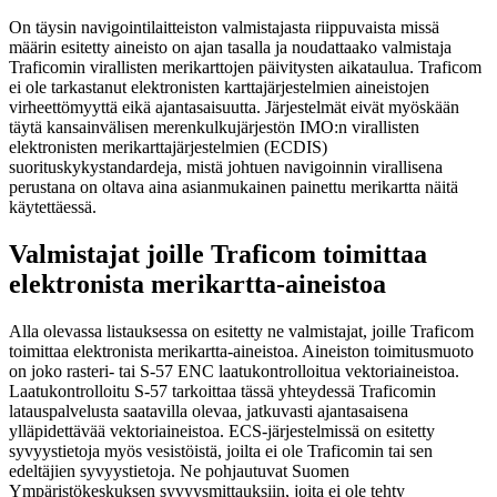
On täysin navigointilaitteiston valmistajasta riippuvaista missä
määrin esitetty aineisto on ajan tasalla ja noudattaako valmistaja
Traficomin virallisten merikarttojen päivitysten aikataulua. Traficom
ei ole tarkastanut elektronisten karttajärjestelmien aineistojen
virheettömyyttä eikä ajantasaisuutta. Järjestelmät eivät myöskään
täytä kansainvälisen merenkulkujärjestön IMO:n virallisten
elektronisten merikarttajärjestelmien (ECDIS)
suorituskykystandardeja, mistä johtuen navigoinnin virallisena
perustana on oltava aina asianmukainen painettu merikartta näitä
käytettäessä.
Valmistajat joille Traficom toimittaa
elektronista merikartta-aineistoa
Alla olevassa listauksessa on esitetty ne valmistajat, joille Traficom
toimittaa elektronista merikartta-aineistoa. Aineiston toimitusmuoto
on joko rasteri- tai S-57 ENC laatukontrolloitua vektoriaineistoa.
Laatukontrolloitu S-57 tarkoittaa tässä yhteydessä Traficomin
latauspalvelusta saatavilla olevaa, jatkuvasti ajantasaisena
ylläpidettävää vektoriaineistoa. ECS-järjestelmissä on esitetty
syvyystietoja myös vesistöistä, joilta ei ole Traficomin tai sen
edeltäjien syvyystietoja. Ne pohjautuvat Suomen
Ympäristökeskuksen syvyysmittauksiin, joita ei ole tehty