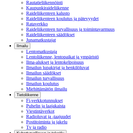
Rautatieliikennöinti
Kaupunkiraideliikenne
Raideliikenteen kalusto
Raideliikenteen koulutus ja pätevyydet
Rataverkko
Raideliikenteen turvallisuus ja toimintavarmuus
Raideliikenteen säädökset
Junamatkustajat
Ilmailu
Lentomatkustaja
Lentoliikenne, lentopaikat ja ympäristö
Ilma-alukset ja lentokelpoisuus
Ilmailun lupakirjat ja henkilöluvat
Ilmailun säädökset
Ilmailun turvallisuus
Ilmailun koulutus
Miehittämätön ilmailu
Tietoliikenne
Fi-verkkotunnukset
Puhelin ja laajakaista
Viestintäverkot
Radioluvat ja -taajuudet
Postitoiminta ja jakelu
Tv ja radio