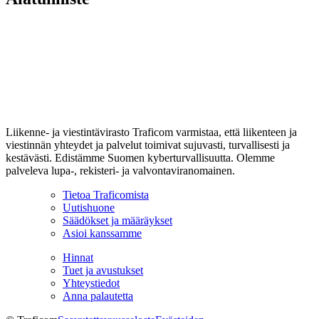
Liikenne- ja viestintävirasto Traficom varmistaa, että liikenteen ja
viestinnän yhteydet ja palvelut toimivat sujuvasti, turvallisesti ja
kestävästi. Edistämme Suomen kyberturvallisuutta. Olemme
palveleva lupa-, rekisteri- ja valvontaviranomainen.
Tietoa Traficomista
Uutishuone
Säädökset ja määräykset
Asioi kanssamme
Hinnat
Tuet ja avustukset
Yhteystiedot
Anna palautetta