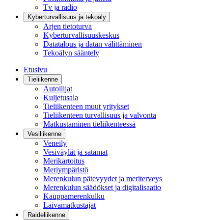
Tv ja radio
Kyberturvallisuus ja tekoäly
Arjen tietoturva
Kyberturvallisuuskeskus
Datatalous ja datan välittäminen
Tekoälyn sääntely
Etusivu
Tieliikenne
Autoilijat
Kuljetusala
Tieliikenteen muut yritykset
Tieliikenteen turvallisuus ja valvonta
Matkustaminen tieliikenteessä
Vesiliikenne
Veneily
Vesiväylät ja satamat
Merikartoitus
Meriympäristö
Merenkulun pätevyydet ja meriterveys
Merenkulun säädökset ja digitalisaatio
Kauppamerenkulku
Laivamatkustajat
Raideliikenne