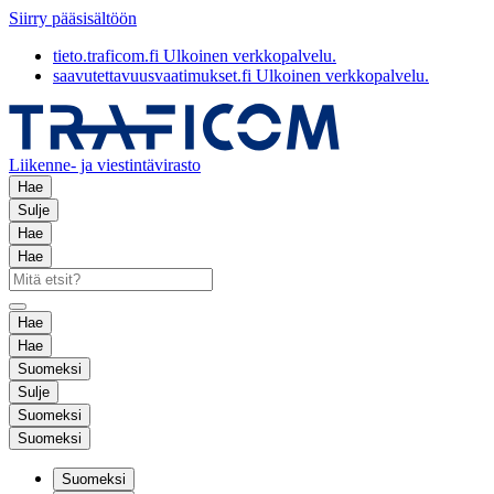
Siirry pääsisältöön
tieto.traficom.fi
Ulkoinen verkkopalvelu.
saavutettavuusvaatimukset.fi
Ulkoinen verkkopalvelu.
Liikenne- ja viestintävirasto
Hae
Sulje
Hae
Hae
Hae
Hae
Suomeksi
Sulje
Suomeksi
Suomeksi
Suomeksi