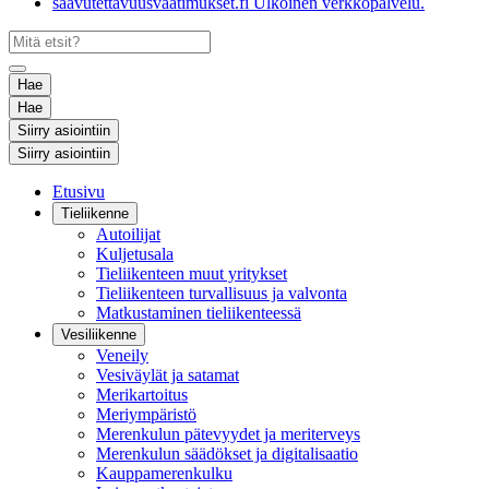
saavutettavuusvaatimukset.fi
Ulkoinen verkkopalvelu.
Hae
Hae
Siirry asiointiin
Siirry asiointiin
Etusivu
Tieliikenne
Autoilijat
Kuljetusala
Tieliikenteen muut yritykset
Tieliikenteen turvallisuus ja valvonta
Matkustaminen tieliikenteessä
Vesiliikenne
Veneily
Vesiväylät ja satamat
Merikartoitus
Meriympäristö
Merenkulun pätevyydet ja meriterveys
Merenkulun säädökset ja digitalisaatio
Kauppamerenkulku