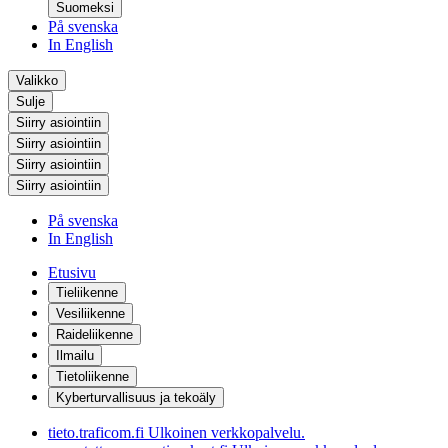
Suomeksi
På svenska
In English
Valikko
Sulje
Siirry asiointiin
Siirry asiointiin
Siirry asiointiin
Siirry asiointiin
På svenska
In English
Etusivu
Tieliikenne
Vesiliikenne
Raideliikenne
Ilmailu
Tietoliikenne
Kyberturvallisuus ja tekoäly
tieto.traficom.fi
Ulkoinen verkkopalvelu.