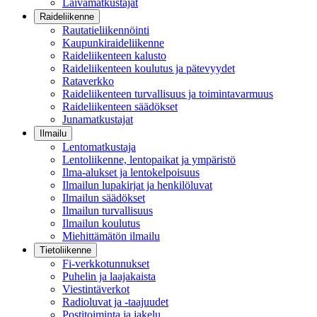
Laivamatkustajat
Raideliikenne
Rautatieliikennöinti
Kaupunkiraideliikenne
Raideliikenteen kalusto
Raideliikenteen koulutus ja pätevyydet
Rataverkko
Raideliikenteen turvallisuus ja toimintavarmuus
Raideliikenteen säädökset
Junamatkustajat
Ilmailu
Lentomatkustaja
Lentoliikenne, lentopaikat ja ympäristö
Ilma-alukset ja lentokelpoisuus
Ilmailun lupakirjat ja henkilöluvat
Ilmailun säädökset
Ilmailun turvallisuus
Ilmailun koulutus
Miehittämätön ilmailu
Tietoliikenne
Fi-verkkotunnukset
Puhelin ja laajakaista
Viestintäverkot
Radioluvat ja -taajuudet
Postitoiminta ja jakelu