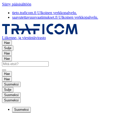
Siirry pääsisältöön
tieto.traficom.fi
Ulkoinen verkkopalvelu.
saavutettavuusvaatimukset.fi
Ulkoinen verkkopalvelu.
Liikenne- ja viestintävirasto
Hae
Sulje
Hae
Hae
Hae
Hae
Suomeksi
Sulje
Suomeksi
Suomeksi
Suomeksi