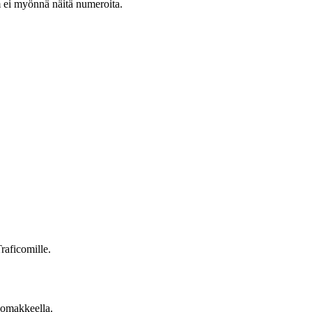
m ei myönnä näitä numeroita.
raficomille.
lomakkeella.