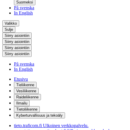
Suomeksi
På svenska
In English
Valikko
Sulje
Siirry asiointiin
Siirry asiointiin
Siirry asiointiin
Siirry asiointiin
På svenska
In English
Etusivu
Tieliikenne
Vesiliikenne
Raideliikenne
Ilmailu
Tietoliikenne
Kyberturvallisuus ja tekoäly
tieto.traficom.fi
Ulkoinen verkkopalvelu.