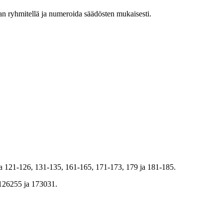
an ryhmitellä ja numeroida säädösten mukaisesti.
lla 121-126, 131-135, 161-165, 171-173, 179 ja 181-185.
 126255 ja 173031.