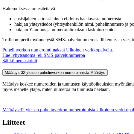
Hakemuksessa on esitettävä
ensisijainen ja toissijainen ehdotus haettavasta numerosta
hakijan yhteystiedot (yhteyshenkilön nimi, puhelinnumero ja pos
hakijan Y-tunnus ja numerointimaksun laskutusosoite.
Traficom perii myönnetystä SMS-palvelunumerosta liikenne- ja viesti
Puhelinverkon numerointimaksut
Ulkoinen verkkopalvelu.
Hae lyhytsanoma- eli SMS-palvelunumeroa
Sähköinen asiointi
Määräys 32 yleisen puhelinverkon numeroinnista
Määräys
Määräys koskee numeroiden ja tunnusten käyttöoikeuksien myöntämistä
myös menettelytapa, miten numeroa tai tunnusta haetaan.
Määräys 32 yleisen puhelinverkon numeroinnista
Ulkoinen verkkopal
Liitteet