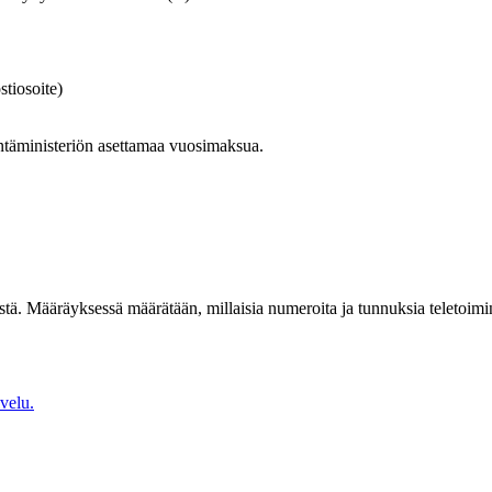
tiosoite)
ntäministeriön asettamaa vuosimaksua.
. Määräyksessä määrätään, millaisia numeroita ja tunnuksia teletoimin
velu.