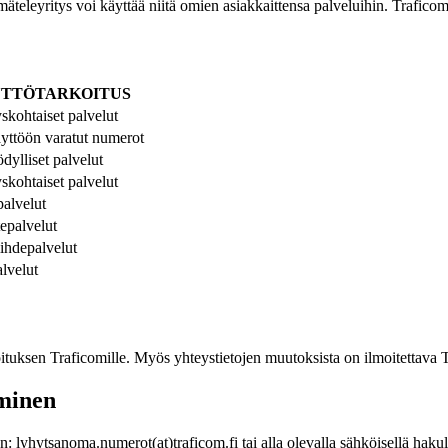
mäteleyritys voi käyttää niitä omien asiakkaittensa palveluihin. Trafico
TTÖTARKOITUS
yskohtaiset palvelut
äyttöön varatut numerot
dylliset palvelut
yskohtaiset palvelut
ipalvelut
tepalvelut
iihdepalvelut
alvelut
uksen Traficomille. Myös yhteystietojen muutoksista on ilmoitettava T
minen
: lyhytsanoma.numerot(at)traficom.fi tai alla olevalla sähköisellä haku