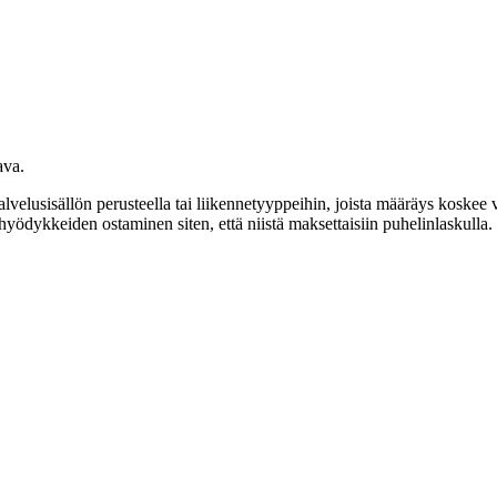
ava.
 palvelusisällön perusteella tai liikennetyyppeihin, joista määräys kosk
yödykkeiden ostaminen siten, että niistä maksettaisiin puhelinlaskulla.