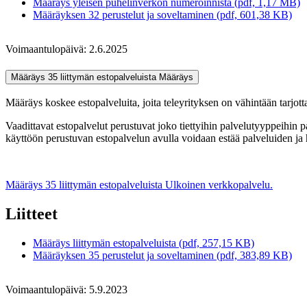
Määräys yleisen puhelinverkon numeroinnista (pdf, 1,17 MB)
Määräyksen 32 perustelut ja soveltaminen (pdf, 601,38 KB)
Voimaantulopäivä: 2.6.2025
Määräys 35 liittymän estopalveluista
Määräys
Määräys koskee estopalveluita, joita teleyrityksen on vähintään tarjott
Vaadittavat estopalvelut perustuvat joko tiettyihin palvelutyyppeihin
käyttöön perustuvan estopalvelun avulla voidaan estää palveluiden ja h
Määräys 35 liittymän estopalveluista
Ulkoinen verkkopalvelu.
Liitteet
Määräys liittymän estopalveluista (pdf, 257,15 KB)
Määräyksen 35 perustelut ja soveltaminen (pdf, 383,89 KB)
Voimaantulopäivä: 5.9.2023