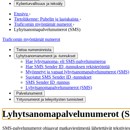
Kyberturvallisuus ja tekoäly
Etusivu
›
Tietoliikenne: Puhelin ja laajakaista
›
Traficomin myöntämät numerot
›
Lyhytsanomapalvelunumerot (SMS)
Traficomin myöntämät numerot
Tietoa numeroinnista
Lyhytsanomanumerot ja -tunnukset
Hae lyhytsanoma- eli SMS-palvelunumeroa
Hae SMS Sender ID -tunnuksen rekisteröintiä
Myönnetyt ja vapaat lyhytsanomapalvelunumerot (SMS)
Suojatut SMS Sender ID -tunnukset
SMS Sender ID -tunnus
Lyhytsanomapalvelunumerot (SMS)
Palvelunumerot
Yritysnumerot ja teleyritysten tunnisteet
Lyhytsanomapalvelunumerot (
SMS-palvelunumerot ohjaavat matkaviestimestä lähetettävät tekstivie