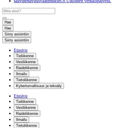
saavutettavuusvaatimukset.fi
Ulkoinen verkkopalvelu.
Hae
Hae
Siirry asiointiin
Siirry asiointiin
Etusivu
Tieliikenne
Vesiliikenne
Raideliikenne
Ilmailu
Tietoliikenne
Kyberturvallisuus ja tekoäly
Etusivu
Tieliikenne
Vesiliikenne
Raideliikenne
Ilmailu
Tietoliikenne