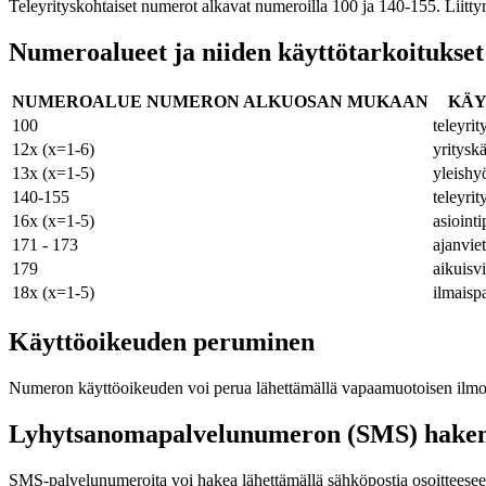
Teleyrityskohtaiset numerot alkavat numeroilla 100 ja 140-155. Liitty
Numeroalueet ja niiden käyttötarkoitukset
NUMEROALUE NUMERON ALKUOSAN MUKAAN
KÄY
100
teleyrit
12x (x=1-6)
yritysk
13x (x=1-5)
yleishyö
140-155
teleyrit
16x (x=1-5)
asioint
171 - 173
ajanvie
179
aikuisv
18x (x=1-5)
ilmaisp
Käyttöoikeuden peruminen
Numeron käyttöoikeuden voi perua lähettämällä vapaamuotoisen ilmoit
Lyhytsanomapalvelunumeron (SMS) hake
SMS-palvelunumeroita voi hakea lähettämällä sähköpostia osoitteeseen