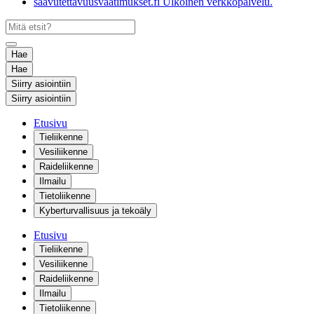
saavutettavuusvaatimukset.fi
Ulkoinen verkkopalvelu.
Hae
Hae
Siirry asiointiin
Siirry asiointiin
Etusivu
Tieliikenne
Vesiliikenne
Raideliikenne
Ilmailu
Tietoliikenne
Kyberturvallisuus ja tekoäly
Etusivu
Tieliikenne
Vesiliikenne
Raideliikenne
Ilmailu
Tietoliikenne