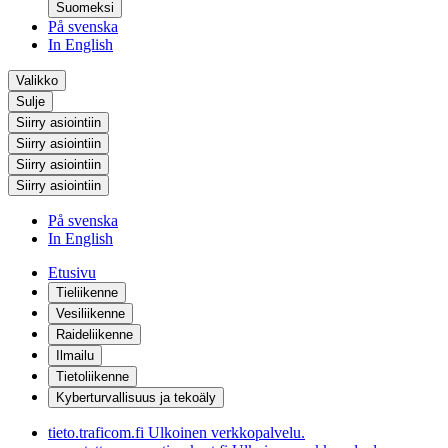
Suomeksi
På svenska
In English
Valikko
Sulje
Siirry asiointiin
Siirry asiointiin
Siirry asiointiin
Siirry asiointiin
På svenska
In English
Etusivu
Tieliikenne
Vesiliikenne
Raideliikenne
Ilmailu
Tietoliikenne
Kyberturvallisuus ja tekoäly
tieto.traficom.fi
Ulkoinen verkkopalvelu.