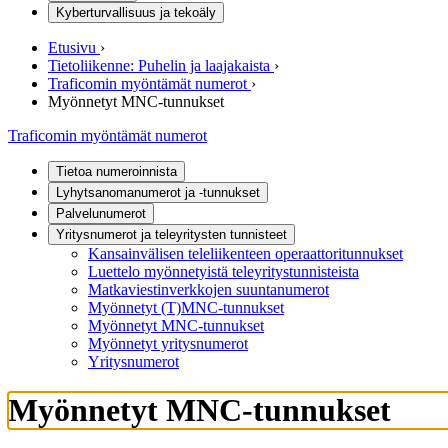
Kyberturvallisuus ja tekoäly
Etusivu
›
Tietoliikenne: Puhelin ja laajakaista
›
Traficomin myöntämät numerot
›
Myönnetyt MNC-tunnukset
Traficomin myöntämät numerot
Tietoa numeroinnista
Lyhytsanomanumerot ja -tunnukset
Palvelunumerot
Yritysnumerot ja teleyritysten tunnisteet
Kansainvälisen teleliikenteen operaattoritunnukset
Luettelo myönnetyistä teleyritystunnisteista
Matkaviestinverkkojen suuntanumerot
Myönnetyt (T)MNC-tunnukset
Myönnetyt MNC-tunnukset
Myönnetyt yritysnumerot
Yritysnumerot
Myönnetyt MNC-tunnukset