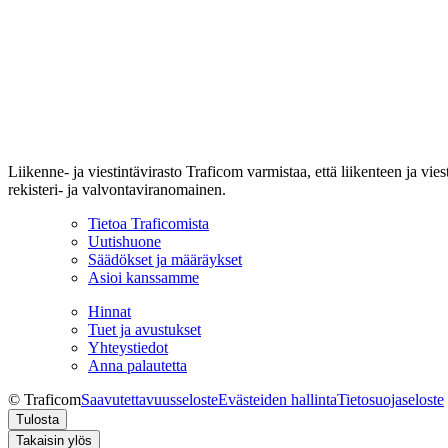
Liikenne- ja viestintävirasto Traficom varmistaa, että liikenteen ja vi
rekisteri- ja valvontaviranomainen.
Tietoa Traficomista
Uutishuone
Säädökset ja määräykset
Asioi kanssamme
Hinnat
Tuet ja avustukset
Yhteystiedot
Anna palautetta
© Traficom
Saavutettavuusseloste
Evästeiden hallinta
Tietosuojaseloste
Tulosta
Takaisin ylös