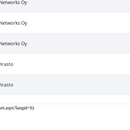
set.aspx?langid=fi
)