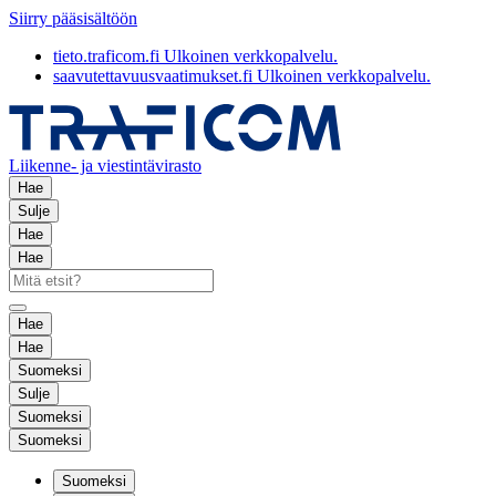
Siirry pääsisältöön
tieto.traficom.fi
Ulkoinen verkkopalvelu.
saavutettavuusvaatimukset.fi
Ulkoinen verkkopalvelu.
Liikenne- ja viestintävirasto
Hae
Sulje
Hae
Hae
Hae
Hae
Suomeksi
Sulje
Suomeksi
Suomeksi
Suomeksi