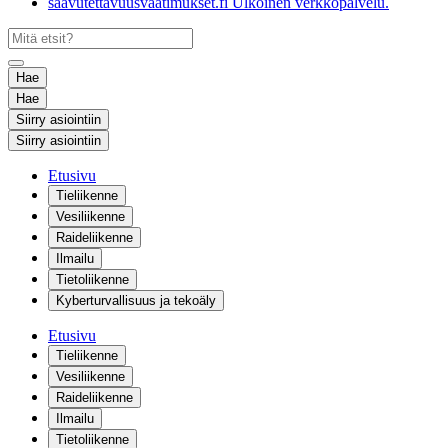
saavutettavuusvaatimukset.fi
Ulkoinen verkkopalvelu.
Hae
Hae
Siirry asiointiin
Siirry asiointiin
Etusivu
Tieliikenne
Vesiliikenne
Raideliikenne
Ilmailu
Tietoliikenne
Kyberturvallisuus ja tekoäly
Etusivu
Tieliikenne
Vesiliikenne
Raideliikenne
Ilmailu
Tietoliikenne