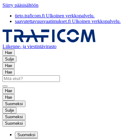
Siirry pääsisältöön
tieto.traficom.fi
Ulkoinen verkkopalvelu.
saavutettavuusvaatimukset.fi
Ulkoinen verkkopalvelu.
Liikenne- ja viestintävirasto
Hae
Sulje
Hae
Hae
Hae
Hae
Suomeksi
Sulje
Suomeksi
Suomeksi
Suomeksi