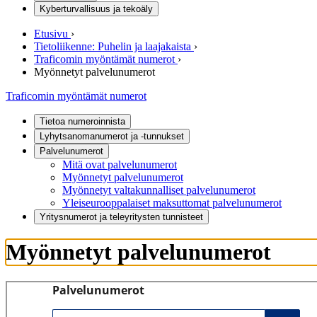
Kyberturvallisuus ja tekoäly
Etusivu
›
Tietoliikenne: Puhelin ja laajakaista
›
Traficomin myöntämät numerot
›
Myönnetyt palvelunumerot
Traficomin myöntämät numerot
Tietoa numeroinnista
Lyhytsanomanumerot ja -tunnukset
Palvelunumerot
Mitä ovat palvelunumerot
Myönnetyt palvelunumerot
Myönnetyt valtakunnalliset palvelunumerot
Yleiseurooppalaiset maksuttomat palvelunumerot
Yritysnumerot ja teleyritysten tunnisteet
Myönnetyt palvelunumerot