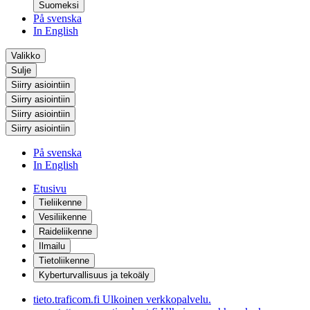
Suomeksi
På svenska
In English
Valikko
Sulje
Siirry asiointiin
Siirry asiointiin
Siirry asiointiin
Siirry asiointiin
På svenska
In English
Etusivu
Tieliikenne
Vesiliikenne
Raideliikenne
Ilmailu
Tietoliikenne
Kyberturvallisuus ja tekoäly
tieto.traficom.fi
Ulkoinen verkkopalvelu.