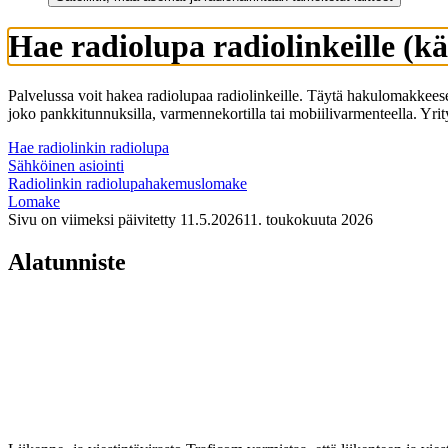
Hae radiolupa radiolinkeille (kä
Palvelussa voit hakea radiolupaa radiolinkeille. Täytä hakulomakkees
joko pankkitunnuksilla, varmennekortilla tai mobiilivarmenteella. Yri
Hae radiolinkin radiolupa
Sähköinen asiointi
Radiolinkin radiolupahakemuslomake
Lomake
Sivu on viimeksi päivitetty
11.5.2026
11. toukokuuta 2026
Alatunniste