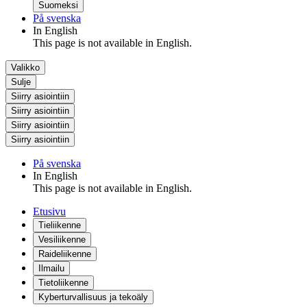
Suomeksi
På svenska
In English
This page is not available in English.
Valikko
Sulje
Siirry asiointiin
Siirry asiointiin
Siirry asiointiin
Siirry asiointiin
På svenska
In English
This page is not available in English.
Etusivu
Tieliikenne
Vesiliikenne
Raideliikenne
Ilmailu
Tietoliikenne
Kyberturvallisuus ja tekoäly