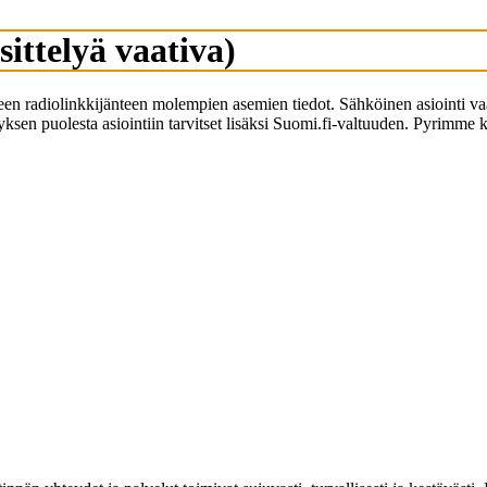
sittelyä vaativa)
een radiolinkkijänteen molempien asemien tiedot. Sähköinen asiointi vaa
tyksen puolesta asiointiin tarvitset lisäksi Suomi.fi-valtuuden. Pyrimm