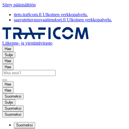
Siirry pääsisältöön
tieto.traficom.fi
Ulkoinen verkkopalvelu.
saavutettavuusvaatimukset.fi
Ulkoinen verkkopalvelu.
Liikenne- ja viestintävirasto
Hae
Sulje
Hae
Hae
Hae
Hae
Suomeksi
Sulje
Suomeksi
Suomeksi
Suomeksi