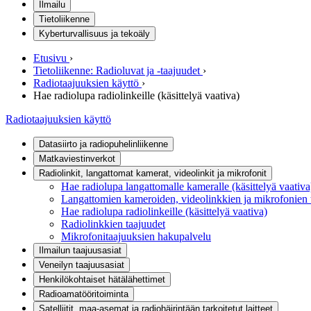
Ilmailu
Tietoliikenne
Kyberturvallisuus ja tekoäly
Etusivu
›
Tietoliikenne: Radioluvat ja -taajuudet
›
Radiotaajuuksien käyttö
›
Hae radiolupa radiolinkeille (käsittelyä vaativa)
Radiotaajuuksien käyttö
Datasiirto ja radiopuhelinliikenne
Matkaviestinverkot
Radiolinkit, langattomat kamerat, videolinkit ja mikrofonit
Hae radiolupa langattomalle kameralle (käsittelyä vaativa
Langattomien kameroiden, videolinkkien ja mikrofonien 
Hae radiolupa radiolinkeille (käsittelyä vaativa)
Radiolinkkien taajuudet
Mikrofonitaajuuksien hakupalvelu
Ilmailun taajuusasiat
Veneilyn taajuusasiat
Henkilökohtaiset hätälähettimet
Radioamatööritoiminta
Satelliitit, maa-asemat ja radiohäirintään tarkoitetut laitteet