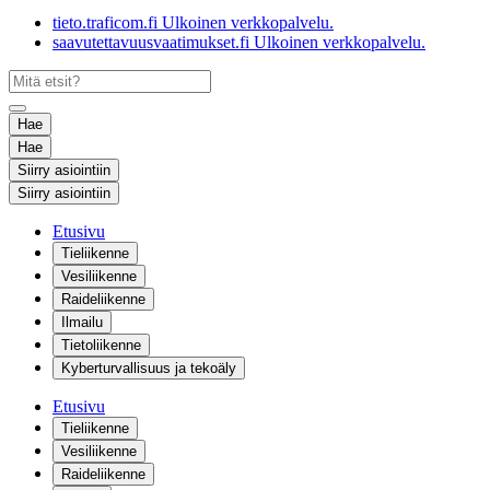
tieto.traficom.fi
Ulkoinen verkkopalvelu.
saavutettavuusvaatimukset.fi
Ulkoinen verkkopalvelu.
Hae
Hae
Siirry asiointiin
Siirry asiointiin
Etusivu
Tieliikenne
Vesiliikenne
Raideliikenne
Ilmailu
Tietoliikenne
Kyberturvallisuus ja tekoäly
Etusivu
Tieliikenne
Vesiliikenne
Raideliikenne