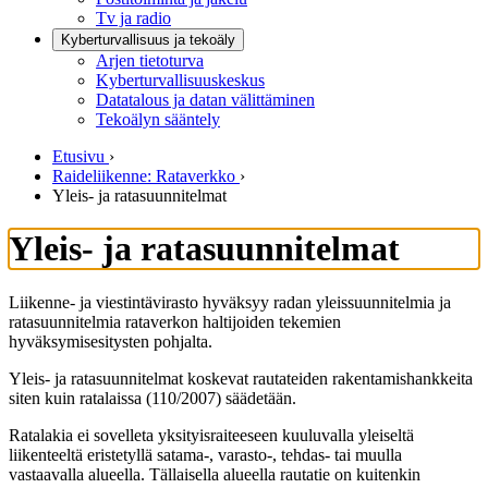
Tv ja radio
Kyberturvallisuus ja tekoäly
Arjen tietoturva
Kyberturvallisuuskeskus
Datatalous ja datan välittäminen
Tekoälyn sääntely
Etusivu
›
Raideliikenne: Rataverkko
›
Yleis- ja ratasuunnitelmat
Yleis- ja ratasuunnitelmat
Liikenne- ja viestintävirasto hyväksyy radan yleissuunnitelmia ja
ratasuunnitelmia rataverkon haltijoiden tekemien
hyväksymisesitysten pohjalta.
Yleis- ja ratasuunnitelmat koskevat rautateiden rakentamishankkeita
siten kuin ratalaissa (110/2007) säädetään.
Ratalakia ei sovelleta yksityisraiteeseen kuuluvalla yleiseltä
liikenteeltä eristetyllä satama-, varasto-, tehdas- tai muulla
vastaavalla alueella. Tällaisella alueella rautatie on kuitenkin