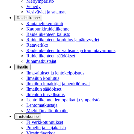
Meriympäristö
Veneily
Vesiväylät ja satamat
Raideliikenne
Rautatieliikennöinti
Kaupunkiraideliikenne
Raideliikenteen kalusto
Raideliikenteen koulutus ja pätevyydet
Rataverkko
Raideliikenteen turvallisuus ja toimintavarmuus
Raideliikenteen säädökset
Junamatkustajat
Ilmailu
Ilma-alukset ja lentokelpoisuus
Ilmailun koulutus
Ilmailun lupakirjat ja henkilöluvat
Ilmailun säädökset
Ilmailun turvallisuus
Lentoliikenne, lentopaikat ja ympäristö
Lentomatkustaja
Miehittämätön ilmailu
Tietoliikenne
Fi-verkkotunnukset
Puhelin ja laajakaista
Viestintäverkot