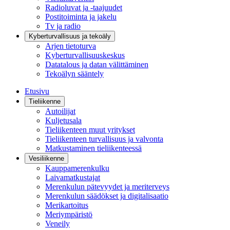
Radioluvat ja -taajuudet
Postitoiminta ja jakelu
Tv ja radio
Kyberturvallisuus ja tekoäly
Arjen tietoturva
Kyberturvallisuuskeskus
Datatalous ja datan välittäminen
Tekoälyn sääntely
Etusivu
Tieliikenne
Autoilijat
Kuljetusala
Tieliikenteen muut yritykset
Tieliikenteen turvallisuus ja valvonta
Matkustaminen tieliikenteessä
Vesiliikenne
Kauppamerenkulku
Laivamatkustajat
Merenkulun pätevyydet ja meriterveys
Merenkulun säädökset ja digitalisaatio
Merikartoitus
Meriympäristö
Veneily