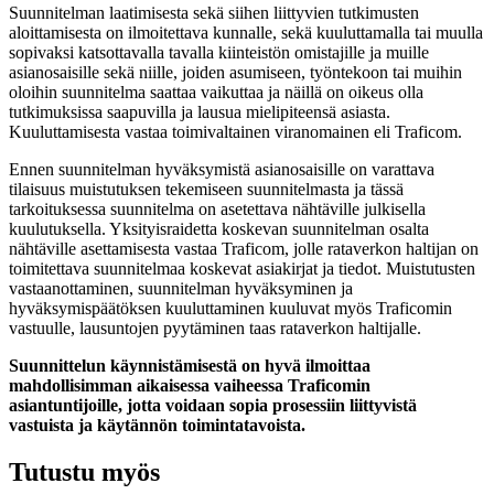
Suunnitelman laatimisesta sekä siihen liittyvien tutkimusten
aloittamisesta on ilmoitettava kunnalle, sekä kuuluttamalla tai muulla
sopivaksi katsottavalla tavalla kiinteistön omistajille ja muille
asianosaisille sekä niille, joiden asumiseen, työntekoon tai muihin
oloihin suunnitelma saattaa vaikuttaa ja näillä on oikeus olla
tutkimuksissa saapuvilla ja lausua mielipiteensä asiasta.
Kuuluttamisesta vastaa toimivaltainen viranomainen eli Traficom.
Ennen suunnitelman hyväksymistä asianosaisille on varattava
tilaisuus muistutuksen tekemiseen suunnitelmasta ja tässä
tarkoituksessa suunnitelma on asetettava nähtäville julkisella
kuulutuksella. Yksityisraidetta koskevan suunnitelman osalta
nähtäville asettamisesta vastaa Traficom, jolle rataverkon haltijan on
toimitettava suunnitelmaa koskevat asiakirjat ja tiedot. Muistutusten
vastaanottaminen, suunnitelman hyväksyminen ja
hyväksymispäätöksen kuuluttaminen kuuluvat myös Traficomin
vastuulle, lausuntojen pyytäminen taas rataverkon haltijalle.
Suunnittelun käynnistämisestä on hyvä ilmoittaa
mahdollisimman aikaisessa vaiheessa Traficomin
asiantuntijoille, jotta voidaan sopia prosessiin liittyvistä
vastuista ja käytännön toimintatavoista.
Tutustu myös