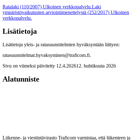
Ratalaki (110/2007)
Ulkoinen verkkopalvelu.
Laki
ympäristövaikutusten arviointimenettelystä (252/2017)
Ulkoinen
verkkopalvelu.
Lisätietoja
Lisätietoja yleis- ja ratasuunnitelmien hyväksyntään liittyen:
ratasuunnitelmat.hyvaksyminen@traficom.fi.
Sivu on viimeksi päivitetty
12.4.2026
12. huhtikuuta 2026
Alatunniste
Liikenne- ja viestintävirasto Traficom varmistaa, että liikenteen ja