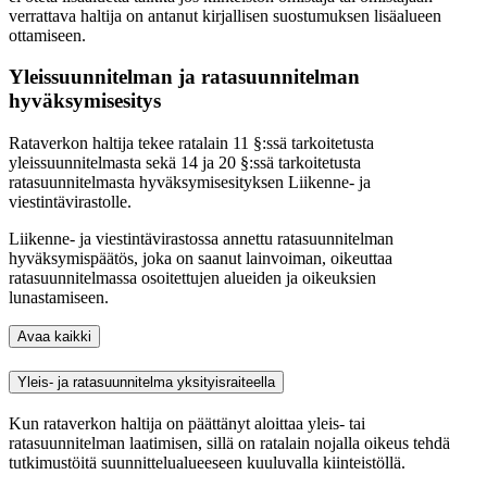
verrattava haltija on antanut kirjallisen suostumuksen lisäalueen
ottamiseen.
Yleissuunnitelman ja ratasuunnitelman
hyväksymisesitys
Rataverkon haltija tekee ratalain 11 §:ssä tarkoitetusta
yleissuunnitelmasta sekä 14 ja 20 §:ssä tarkoitetusta
ratasuunnitelmasta hyväksymisesityksen Liikenne- ja
viestintävirastolle.
Liikenne- ja viestintävirastossa annettu ratasuunnitelman
hyväksymispäätös, joka on saanut lainvoiman, oikeuttaa
ratasuunnitelmassa osoitettujen alueiden ja oikeuksien
lunastamiseen.
Avaa kaikki
Yleis- ja ratasuunnitelma yksityisraiteella
Kun rataverkon haltija on päättänyt aloittaa yleis- tai
ratasuunnitelman laatimisen, sillä on ratalain nojalla oikeus tehdä
tutkimustöitä suunnittelualueeseen kuuluvalla kiinteistöllä.