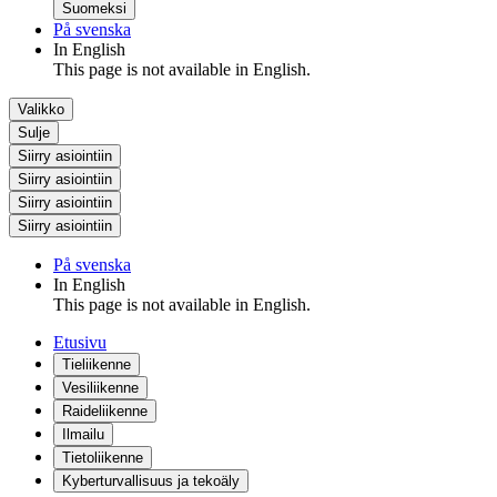
Suomeksi
På svenska
In English
This page is not available in English.
Valikko
Sulje
Siirry asiointiin
Siirry asiointiin
Siirry asiointiin
Siirry asiointiin
På svenska
In English
This page is not available in English.
Etusivu
Tieliikenne
Vesiliikenne
Raideliikenne
Ilmailu
Tietoliikenne
Kyberturvallisuus ja tekoäly