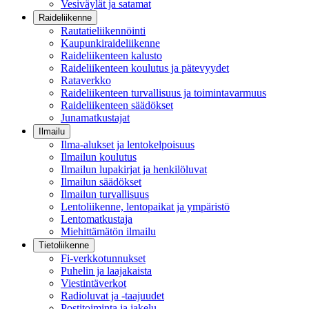
Vesiväylät ja satamat
Raideliikenne
Rautatieliikennöinti
Kaupunkiraideliikenne
Raideliikenteen kalusto
Raideliikenteen koulutus ja pätevyydet
Rataverkko
Raideliikenteen turvallisuus ja toimintavarmuus
Raideliikenteen säädökset
Junamatkustajat
Ilmailu
Ilma-alukset ja lentokelpoisuus
Ilmailun koulutus
Ilmailun lupakirjat ja henkilöluvat
Ilmailun säädökset
Ilmailun turvallisuus
Lentoliikenne, lentopaikat ja ympäristö
Lentomatkustaja
Miehittämätön ilmailu
Tietoliikenne
Fi-verkkotunnukset
Puhelin ja laajakaista
Viestintäverkot
Radioluvat ja -taajuudet
Postitoiminta ja jakelu