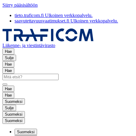
Siirry pääsisältöön
tieto.traficom.fi
Ulkoinen verkkopalvelu.
saavutettavuusvaatimukset.fi
Ulkoinen verkkopalvelu.
Liikenne- ja viestintävirasto
Hae
Sulje
Hae
Hae
Hae
Hae
Suomeksi
Sulje
Suomeksi
Suomeksi
Suomeksi