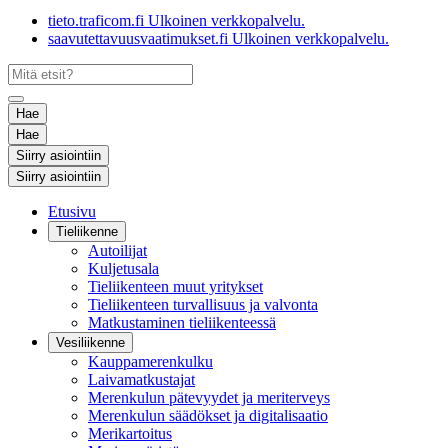
tieto.traficom.fi
Ulkoinen verkkopalvelu.
saavutettavuusvaatimukset.fi
Ulkoinen verkkopalvelu.
Hae
Hae
Siirry asiointiin
Siirry asiointiin
Etusivu
Tieliikenne
Autoilijat
Kuljetusala
Tieliikenteen muut yritykset
Tieliikenteen turvallisuus ja valvonta
Matkustaminen tieliikenteessä
Vesiliikenne
Kauppamerenkulku
Laivamatkustajat
Merenkulun pätevyydet ja meriterveys
Merenkulun säädökset ja digitalisaatio
Merikartoitus