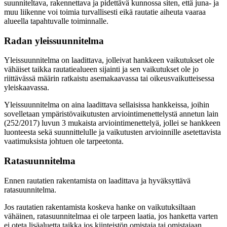
suunniteltava, rakennettava ja pidettävä kunnossa siten, että juna- ja
muu liikenne voi toimia turvallisesti eikä rautatie aiheuta vaaraa
alueella tapahtuvalle toiminnalle.
Radan yleissuunnitelma
Yleissuunnitelma on laadittava, jolleivat hankkeen vaikutukset ole
vähäiset taikka rautatiealueen sijainti ja sen vaikutukset ole jo
riittävässä määrin ratkaistu asemakaavassa tai oikeusvaikutteisessa
yleiskaavassa.
Yleissuunnitelma on aina laadittava sellaisissa hankkeissa, joihin
sovelletaan ympäristövaikutusten arviointimenettelystä annetun lain
(252/2017) luvun 3 mukaista arviointimenettelyä, jollei se hankkeen
luonteesta sekä suunnittelulle ja vaikutusten arvioinnille asetettavista
vaatimuksista johtuen ole tarpeetonta.
Ratasuunnitelma
Ennen rautatien rakentamista on laadittava ja hyväksyttävä
ratasuunnitelma.
Jos rautatien rakentamista koskeva hanke on vaikutuksiltaan
vähäinen, ratasuunnitelmaa ei ole tarpeen laatia, jos hanketta varten
ei oteta lisäaluetta taikka jos kiinteistön omistaja tai omistajaan