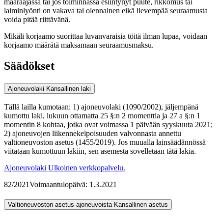
määräajassa tai jos toiminnassa esiintynyt puute, rikkomus tai
laiminlyönti on vakava tai olennainen eikä lievempää seuraamusta
voida pitää riittävänä.
Mikäli korjaamo suorittaa luvanvaraisia töitä ilman lupaa, voidaan
korjaamo määrätä maksamaan seuraamusmaksu.
Säädökset
Ajoneuvolaki
Kansallinen laki
Tällä lailla kumotaan: 1) ajoneuvolaki (1090/2002), jäljempänä
kumottu laki, lukuun ottamatta 25 §:n 2 momenttia ja 27 a §:n 1
momentin 8 kohtaa, jotka ovat voimassa 1 päivään syyskuuta 2021;
2) ajoneuvojen liikennekelpoisuuden valvonnasta annettu
valtioneuvoston asetus (1455/2019). Jos muualla lainsäädännössä
viitataan kumottuun lakiin, sen asemesta sovelletaan tätä lakia.
Ajoneuvolaki
Ulkoinen verkkopalvelu.
82/2021
Voimaantulopäivä: 1.3.2021
Valtioneuvoston asetus ajoneuvoista
Kansallinen asetus