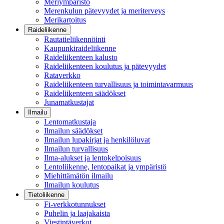
Meriympäristö
Merenkulun pätevyydet ja meriterveys
Merikartoitus
Raideliikenne
Rautatieliikennöinti
Kaupunkiraideliikenne
Raideliikenteen kalusto
Raideliikenteen koulutus ja pätevyydet
Rataverkko
Raideliikenteen turvallisuus ja toimintavarmuus
Raideliikenteen säädökset
Junamatkustajat
Ilmailu
Lentomatkustaja
Ilmailun säädökset
Ilmailun lupakirjat ja henkilöluvat
Ilmailun turvallisuus
Ilma-alukset ja lentokelpoisuus
Lentoliikenne, lentopaikat ja ympäristö
Miehittämätön ilmailu
Ilmailun koulutus
Tietoliikenne
Fi-verkkotunnukset
Puhelin ja laajakaista
Viestintäverkot