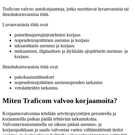
Traficom valvoo autokorjaamoja, jotka suorittavat luvanvaraisia tai
ilmoituksenvaraisia töitä.
Luvanvaraisia töitä ovat
paineilmajarrujärjestelmien korjaus
nopeudenrajoittimen asennus ja korjaus
taksamittarin asennus ja korjaus
mekaanisen, digitaalisen ja älykkään ajopiirturin asennus- ja
korjaus.
Ilmoituksenvaraisia töitä ovat
pakokaasumittaukset
nopeudenrajoittimen asetusnopeuden tarkastus
vetolaitteiden tarkastus.
Miten Traficom valvoo korjaamoita?
Korjaamovalvontaa tehdään selvityspyyntöjen perusteella ja
korjaamoilla paikan päällä tehtävinä tarkastuksina.
Valvontaviranomaisella on oikeus päästä asennus- ja
korjauspaikkaan ja saada valvontaa varten välttämättömät tiedot