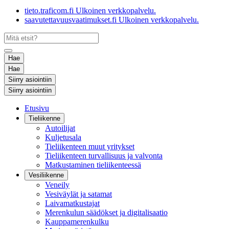
tieto.traficom.fi
Ulkoinen verkkopalvelu.
saavutettavuusvaatimukset.fi
Ulkoinen verkkopalvelu.
Hae
Hae
Siirry asiointiin
Siirry asiointiin
Etusivu
Tieliikenne
Autoilijat
Kuljetusala
Tieliikenteen muut yritykset
Tieliikenteen turvallisuus ja valvonta
Matkustaminen tieliikenteessä
Vesiliikenne
Veneily
Vesiväylät ja satamat
Laivamatkustajat
Merenkulun säädökset ja digitalisaatio
Kauppamerenkulku