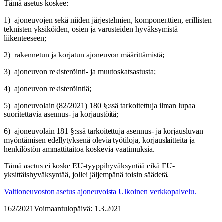
Tämä asetus koskee:
1) ajoneuvojen sekä niiden järjestelmien, komponenttien, erillisten
teknisten yksiköiden, osien ja varusteiden hyväksymistä
liikenteeseen;
2) rakennetun ja korjatun ajoneuvon määrittämistä;
3) ajoneuvon rekisteröinti- ja muutoskatsastusta;
4) ajoneuvon rekisteröintiä;
5) ajoneuvolain (82/2021) 180 §:ssä tarkoitettuja ilman lupaa
suoritettavia asennus- ja korjaustöitä;
6) ajoneuvolain 181 §:ssä tarkoitettuja asennus- ja korjausluvan
myöntämisen edellytyksenä olevia työtiloja, korjauslaitteita ja
henkilöstön ammattitaitoa koskevia vaatimuksia.
Tämä asetus ei koske EU-tyyppihyväksyntää eikä EU-
yksittäishyväksyntää, jollei jäljempänä toisin säädetä.
Valtioneuvoston asetus ajoneuvoista
Ulkoinen verkkopalvelu.
162/2021
Voimaantulopäivä: 1.3.2021