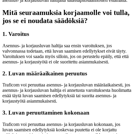
asennus- ja korjausluvan haltijalta salassapitosäännösten estämättä.
Mitä seuraamuksia korjaamolle voi tulla,
jos se ei noudata säädöksiä?
1. Varoitus
Asennus- ja korjausluvan haltija saa ensin varoituksen, jos
valvonnassa todetaan, että luvan saamisen edellytykset eivät täyty.
Varoituksen voi saada myös silloin, jos on perustelu epäily, että että
asennus- ja korjaustyötä ei ole suoritettu asianmukaisesti.
2. Luvan määräaikainen peruutus
Traficom voi peruuttaa asennus- ja korjausluvan määräaikaisesti, jos
asennus- ja korjausluvan haltija ei annetusta varoituksesta huolimatta
enää täytä luvan saamisen edellytyksiä tai suorita asennus- ja
korjaustyötä asianmukaisesti.
3. Luvan peruuttaminen kokonaan
Traficom voi peruuttaa asennus- ja korjausluvan kokonaan, jos
luvan saamisen edellytyksiä koskevaa puutetta ei ole korjattu