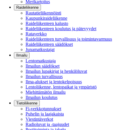
Merikartoitus
Raideliikenne
Rautatieliikennöinti
Kaupunkiraideliikenne
Raideliikenteen kalusto
Raideliikenteen koulutus ja pätevyydet
Rataverkko
Raideliikenteen turvallisuus ja toimintavarmuus
Raideliikenteen säädökset
Junamatkustajat
Ilmailu
Lentomatkustaja
Ilmailun säädökset
Ilmailun lupakirjat ja henkilöluvat
Ilmailun turvallisuus
Ilma-alukset ja lentokelpoisuus
Lentoliikenne, lentopaikat ja ympäristö
Miehittämätön ilmailu
Ilmailun koulutus
Tietoliikenne
Fi-verkkotunnukset
Puhelin ja laajakaista
Viestintäverkot
Radioluvat ja -taajuudet
Postitoiminta ja jakelu