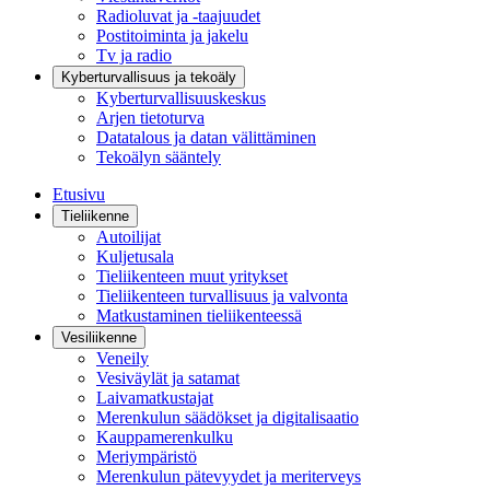
Radioluvat ja -taajuudet
Postitoiminta ja jakelu
Tv ja radio
Kyberturvallisuus ja tekoäly
Kyberturvallisuuskeskus
Arjen tietoturva
Datatalous ja datan välittäminen
Tekoälyn sääntely
Etusivu
Tieliikenne
Autoilijat
Kuljetusala
Tieliikenteen muut yritykset
Tieliikenteen turvallisuus ja valvonta
Matkustaminen tieliikenteessä
Vesiliikenne
Veneily
Vesiväylät ja satamat
Laivamatkustajat
Merenkulun säädökset ja digitalisaatio
Kauppamerenkulku
Meriympäristö
Merenkulun pätevyydet ja meriterveys