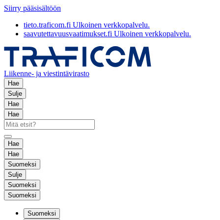
Siirry pääsisältöön
tieto.traficom.fi
Ulkoinen verkkopalvelu.
saavutettavuusvaatimukset.fi
Ulkoinen verkkopalvelu.
Liikenne- ja viestintävirasto
Hae
Sulje
Hae
Hae
Hae
Hae
Suomeksi
Sulje
Suomeksi
Suomeksi
Suomeksi