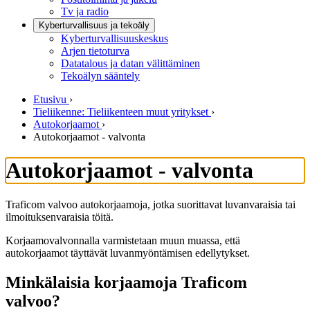
Tv ja radio
Kyberturvallisuus ja tekoäly
Kyberturvallisuuskeskus
Arjen tietoturva
Datatalous ja datan välittäminen
Tekoälyn sääntely
Etusivu
›
Tieliikenne: Tieliikenteen muut yritykset
›
Autokorjaamot
›
Autokorjaamot - valvonta
Autokorjaamot - valvonta
Traficom valvoo autokorjaamoja, jotka suorittavat luvanvaraisia tai
ilmoituksenvaraisia töitä.
Korjaamovalvonnalla varmistetaan muun muassa, että
autokorjaamot täyttävät luvanmyöntämisen edellytykset.
Minkälaisia korjaamoja Traficom
valvoo?