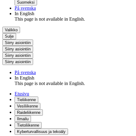
Suomeksi
På svenska
In English
This page is not available in English.
Valikko
Sulje
Siirry asiointiin
Siirry asiointiin
Siirry asiointiin
Siirry asiointiin
På svenska
In English
This page is not available in English.
Etusivu
Tieliikenne
Vesiliikenne
Raideliikenne
Ilmailu
Tietoliikenne
Kyberturvallisuus ja tekoäly