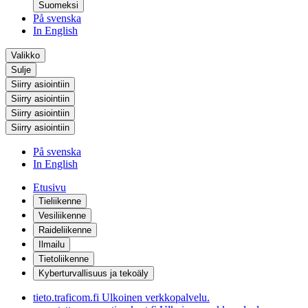
Suomeksi
På svenska
In English
Valikko
Sulje
Siirry asiointiin
Siirry asiointiin
Siirry asiointiin
Siirry asiointiin
På svenska
In English
Etusivu
Tieliikenne
Vesiliikenne
Raideliikenne
Ilmailu
Tietoliikenne
Kyberturvallisuus ja tekoäly
tieto.traficom.fi
Ulkoinen verkkopalvelu.