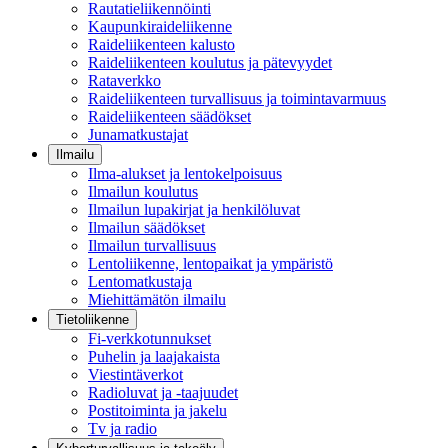
Rautatieliikennöinti
Kaupunkiraideliikenne
Raideliikenteen kalusto
Raideliikenteen koulutus ja pätevyydet
Rataverkko
Raideliikenteen turvallisuus ja toimintavarmuus
Raideliikenteen säädökset
Junamatkustajat
Ilmailu
Ilma-alukset ja lentokelpoisuus
Ilmailun koulutus
Ilmailun lupakirjat ja henkilöluvat
Ilmailun säädökset
Ilmailun turvallisuus
Lentoliikenne, lentopaikat ja ympäristö
Lentomatkustaja
Miehittämätön ilmailu
Tietoliikenne
Fi-verkkotunnukset
Puhelin ja laajakaista
Viestintäverkot
Radioluvat ja -taajuudet
Postitoiminta ja jakelu
Tv ja radio