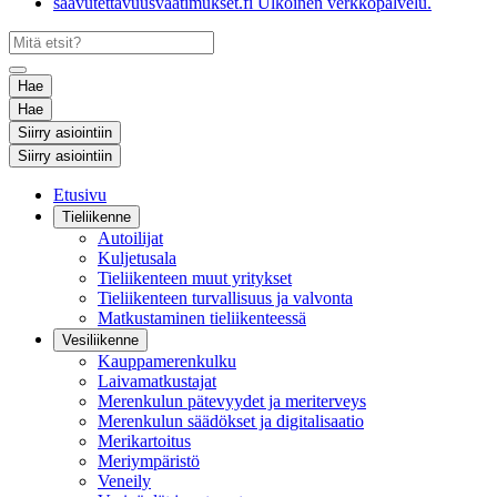
saavutettavuusvaatimukset.fi
Ulkoinen verkkopalvelu.
Hae
Hae
Siirry asiointiin
Siirry asiointiin
Etusivu
Tieliikenne
Autoilijat
Kuljetusala
Tieliikenteen muut yritykset
Tieliikenteen turvallisuus ja valvonta
Matkustaminen tieliikenteessä
Vesiliikenne
Kauppamerenkulku
Laivamatkustajat
Merenkulun pätevyydet ja meriterveys
Merenkulun säädökset ja digitalisaatio
Merikartoitus
Meriympäristö
Veneily