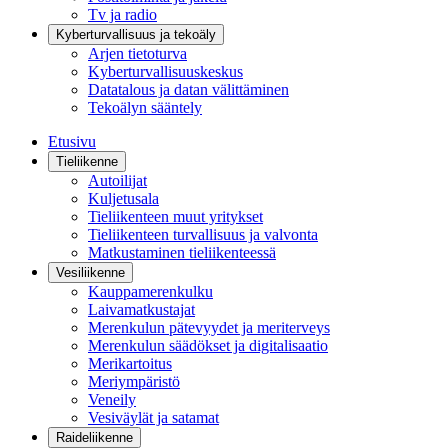
Tv ja radio
Kyberturvallisuus ja tekoäly
Arjen tietoturva
Kyberturvallisuuskeskus
Datatalous ja datan välittäminen
Tekoälyn sääntely
Etusivu
Tieliikenne
Autoilijat
Kuljetusala
Tieliikenteen muut yritykset
Tieliikenteen turvallisuus ja valvonta
Matkustaminen tieliikenteessä
Vesiliikenne
Kauppamerenkulku
Laivamatkustajat
Merenkulun pätevyydet ja meriterveys
Merenkulun säädökset ja digitalisaatio
Merikartoitus
Meriympäristö
Veneily
Vesiväylät ja satamat
Raideliikenne