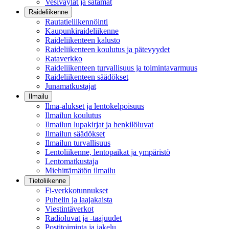
Vesiväylät ja satamat
Raideliikenne
Rautatieliikennöinti
Kaupunkiraideliikenne
Raideliikenteen kalusto
Raideliikenteen koulutus ja pätevyydet
Rataverkko
Raideliikenteen turvallisuus ja toimintavarmuus
Raideliikenteen säädökset
Junamatkustajat
Ilmailu
Ilma-alukset ja lentokelpoisuus
Ilmailun koulutus
Ilmailun lupakirjat ja henkilöluvat
Ilmailun säädökset
Ilmailun turvallisuus
Lentoliikenne, lentopaikat ja ympäristö
Lentomatkustaja
Miehittämätön ilmailu
Tietoliikenne
Fi-verkkotunnukset
Puhelin ja laajakaista
Viestintäverkot
Radioluvat ja -taajuudet
Postitoiminta ja jakelu