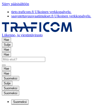
Siirry pääsisältöön
tieto.traficom.fi
Ulkoinen verkkopalvelu.
saavutettavuusvaatimukset.fi
Ulkoinen verkkopalvelu.
Liikenne- ja viestintävirasto
Hae
Sulje
Hae
Hae
Hae
Hae
Suomeksi
Sulje
Suomeksi
Suomeksi
Suomeksi