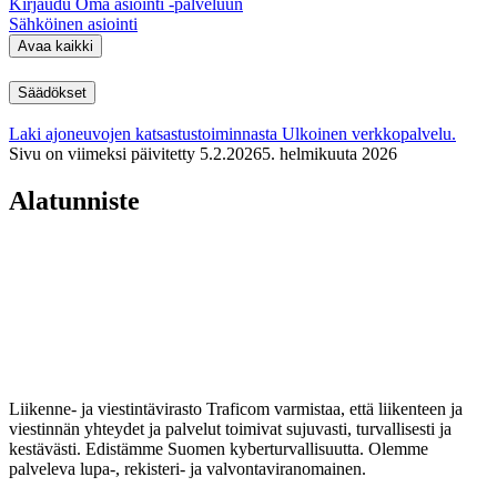
Kirjaudu Oma asiointi -palveluun
Sähköinen asiointi
Avaa kaikki
Säädökset
Laki ajoneuvojen katsastustoiminnasta
Ulkoinen verkkopalvelu.
Sivu on viimeksi päivitetty
5.2.2026
5. helmikuuta 2026
Alatunniste
Liikenne- ja viestintävirasto Traficom varmistaa, että liikenteen ja
viestinnän yhteydet ja palvelut toimivat sujuvasti, turvallisesti ja
kestävästi. Edistämme Suomen kyberturvallisuutta. Olemme
palveleva lupa-, rekisteri- ja valvontaviranomainen.