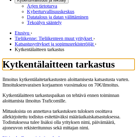
Kyberturvallisuus ja tekoäly
Arjen tietoturva
Kyberturvallisuuskeskus
Datatalous ja datan välittäminen
Tekoälyn sääntely
Etusivu
›
Tieliikenne: Tieliikenteen muut yritykset
›
Katsastusyritykset ja sopimusrekisteröijät
›
Kytkentälaitteen tarkastus
Kytkentälaitteen tarkastus
Ilmoitus kytkentälaitetarkastusten aloittamisesta katsastusta varten.
Ilmoituksenvaraisen korjaamon vuosimaksu on 70€/ilmoitus.
Kytkentälaitteen tarkastuspaikan on tehtävä ennen toiminnan
aloittamista ilmoitus Traficomille.
Mittauksista on annettava tarkastuksen tuloksen osoittava
allekirjoitettu todistus esitettäväksi määräaikaiskatsastuksessa.
Todistuksessa tulee lisäksi olla yrityksen nimi, päivämäärä,
ajoneuvon rekisteritunnus sekä mittajan nimi.