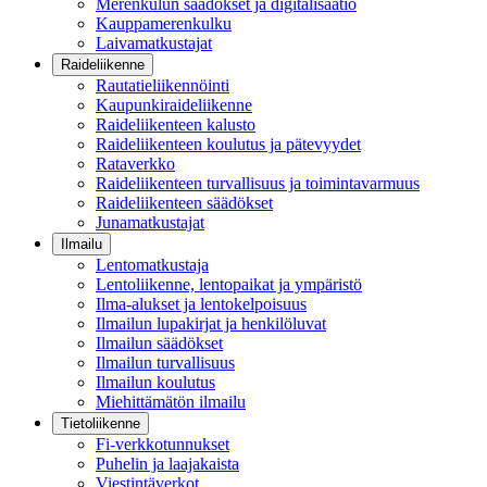
Merenkulun säädökset ja digitalisaatio
Kauppamerenkulku
Laivamatkustajat
Raideliikenne
Rautatieliikennöinti
Kaupunkiraideliikenne
Raideliikenteen kalusto
Raideliikenteen koulutus ja pätevyydet
Rataverkko
Raideliikenteen turvallisuus ja toimintavarmuus
Raideliikenteen säädökset
Junamatkustajat
Ilmailu
Lentomatkustaja
Lentoliikenne, lentopaikat ja ympäristö
Ilma-alukset ja lentokelpoisuus
Ilmailun lupakirjat ja henkilöluvat
Ilmailun säädökset
Ilmailun turvallisuus
Ilmailun koulutus
Miehittämätön ilmailu
Tietoliikenne
Fi-verkkotunnukset
Puhelin ja laajakaista
Viestintäverkot