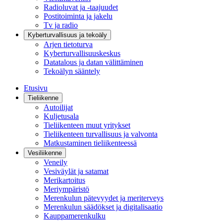
Radioluvat ja -taajuudet
Postitoiminta ja jakelu
Tv ja radio
Kyberturvallisuus ja tekoäly
Arjen tietoturva
Kyberturvallisuuskeskus
Datatalous ja datan välittäminen
Tekoälyn sääntely
Etusivu
Tieliikenne
Autoilijat
Kuljetusala
Tieliikenteen muut yritykset
Tieliikenteen turvallisuus ja valvonta
Matkustaminen tieliikenteessä
Vesiliikenne
Veneily
Vesiväylät ja satamat
Merikartoitus
Meriympäristö
Merenkulun pätevyydet ja meriterveys
Merenkulun säädökset ja digitalisaatio
Kauppamerenkulku