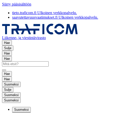
Siirry pääsisältöön
tieto.traficom.fi
Ulkoinen verkkopalvelu.
saavutettavuusvaatimukset.fi
Ulkoinen verkkopalvelu.
Liikenne- ja viestintävirasto
Hae
Sulje
Hae
Hae
Hae
Hae
Suomeksi
Sulje
Suomeksi
Suomeksi
Suomeksi