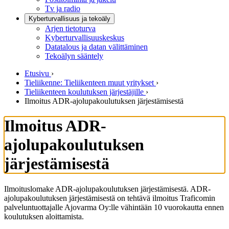
Tv ja radio
Kyberturvallisuus ja tekoäly
Arjen tietoturva
Kyberturvallisuuskeskus
Datatalous ja datan välittäminen
Tekoälyn sääntely
Etusivu
›
Tieliikenne: Tieliikenteen muut yritykset
›
Tieliikenteen koulutuksen järjestäjille
›
Ilmoitus ADR-ajolupakoulutuksen järjestämisestä
Ilmoitus ADR-
ajolupakoulutuksen
järjestämisestä
Ilmoituslomake ADR-ajolupakoulutuksen järjestämisestä. ADR-
ajolupakoulutuksen järjestämisestä on tehtävä ilmoitus Traficomin
palveluntuottajalle Ajovarma Oy:lle vähintään 10 vuorokautta ennen
koulutuksen aloittamista.