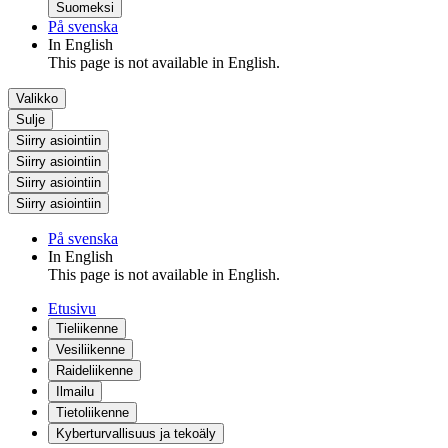
Suomeksi
På svenska
In English
This page is not available in English.
Valikko
Sulje
Siirry asiointiin
Siirry asiointiin
Siirry asiointiin
Siirry asiointiin
På svenska
In English
This page is not available in English.
Etusivu
Tieliikenne
Vesiliikenne
Raideliikenne
Ilmailu
Tietoliikenne
Kyberturvallisuus ja tekoäly