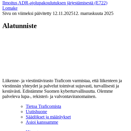
Ilmoitus ADR-ajolupakoulutuksen järjestämisestä (E722)
Lomake
Sivu on viimeksi päivitetty
12.11.2025
12. marraskuuta 2025
Alatunniste
Liikenne- ja viestintävirasto Traficom varmistaa, että liikenteen ja
viestinnän yhteydet ja palvelut toimivat sujuvasti, turvallisesti ja
kestävästi. Edistämme Suomen kyberturvallisuutta. Olemme
palveleva lupa-, rekisteri- ja valvontaviranomainen.
Tietoa Traficomista
Uutishuone
Säädökset ja määräykset
Asioi kanssamme