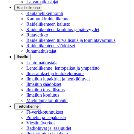
Laivamatkustajat
Raideliikenne
Rautatieliikennöinti
Kaupunkiraideliikenne
Raideliikenteen kalusto
Raideliikenteen koulutus ja pätevyydet
Rataverkko
Raideliikenteen turvallisuus ja toimintavarmuus
Raideliikenteen säädökset
Junamatkustajat
Ilmailu
Lentomatkustaja
Lentoliikenne, lentopaikat ja ympäristö
Ilma-alukset ja lentokelpoisuus
Ilmailun lupakirjat ja henkilöluvat
Ilmailun säädökset
Ilmailun turvallisuus
Ilmailun koulutus
Miehittämätön ilmailu
Tietoliikenne
Fi-verkkotunnukset
Puhelin ja laajakaista
Viestintäverkot
Radioluvat ja -taajuudet
Postitoiminta ja jakelu