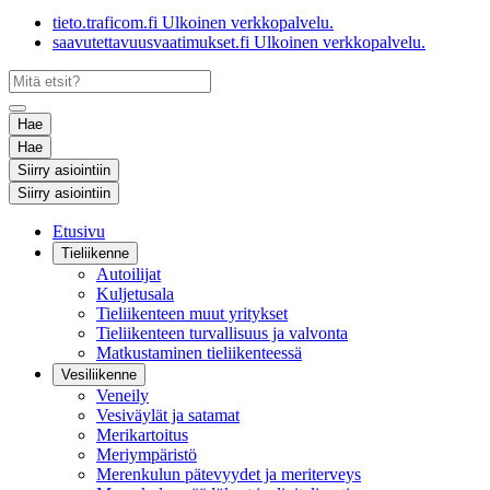
tieto.traficom.fi
Ulkoinen verkkopalvelu.
saavutettavuusvaatimukset.fi
Ulkoinen verkkopalvelu.
Hae
Hae
Siirry asiointiin
Siirry asiointiin
Etusivu
Tieliikenne
Autoilijat
Kuljetusala
Tieliikenteen muut yritykset
Tieliikenteen turvallisuus ja valvonta
Matkustaminen tieliikenteessä
Vesiliikenne
Veneily
Vesiväylät ja satamat
Merikartoitus
Meriympäristö
Merenkulun pätevyydet ja meriterveys