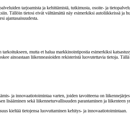
palveluiden tarjoamista ja kehittämistä, tutkimusta, osoite- ja tietopalvelu
uksiin. Tällöin tietosi eivät välttämättä näy esimerkiksi autoliikkeissä j
jesi ajantasaisuudesta.
 tarkoitukseen, mutta et halua markkinointipostia esimerkiksi katsastusyri
ee ainoastaan liikenneasioiden rekisteristä luovutettavia tietoja. Tällä k
ttämis- ja innovaatiotoimintaa varten, joiden tavoitteena on liikennejärj
sen lisääminen sekä liikenneturvallisuuden parantaminen ja liikenteen 
lisuus kieltää tietojensa luovuttaminen kehitys- ja innovaatiotoimintaan.