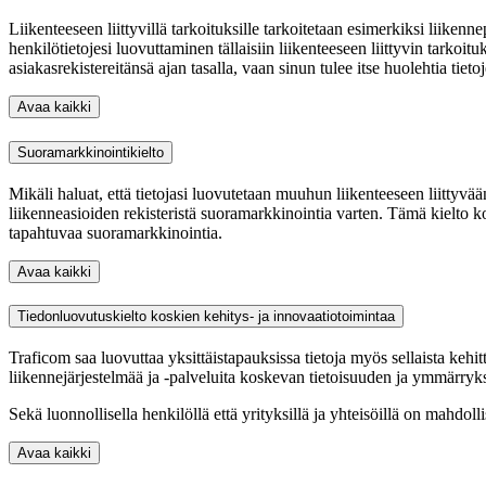
Liikenteeseen liittyvillä tarkoituksille tarkoitetaan esimerkiksi liikenne
henkilötietojesi luovuttaminen tällaisiin liikenteeseen liittyvin tarkoit
asiakasrekistereitänsä ajan tasalla, vaan sinun tulee itse huolehtia tieto
Avaa kaikki
Suoramarkkinointikielto
Mikäli haluat, että tietojasi luovutetaan muuhun liikenteeseen liittyvään
liikenneasioiden rekisteristä suoramarkkinointia varten. Tämä kielto kosk
tapahtuvaa suoramarkkinointia.
Avaa kaikki
Tiedonluovutuskielto koskien kehitys- ja innovaatiotoimintaa
Traficom saa luovuttaa yksittäistapauksissa tietoja myös sellaista kehi
liikennejärjestelmää ja -palveluita koskevan tietoisuuden ja ymmärryk
Sekä luonnollisella henkilöllä että yrityksillä ja yhteisöillä on mahdol
Avaa kaikki