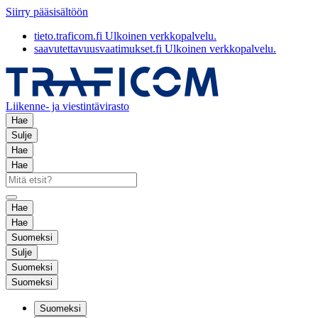
Siirry pääsisältöön
tieto.traficom.fi
Ulkoinen verkkopalvelu.
saavutettavuusvaatimukset.fi
Ulkoinen verkkopalvelu.
Liikenne- ja viestintävirasto
Hae
Sulje
Hae
Hae
Hae
Hae
Suomeksi
Sulje
Suomeksi
Suomeksi
Suomeksi