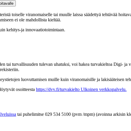
oitavalle
istä toiselle viranomaiselle tai muulle laissa säädettyä tehtävää hoitavall
amiseen ei ole mahdollista kieltää.
kuin kehitys-ja innovaatiotoimintaan.
den tai turvallisuuden tulevan uhatuksi, voi hakea turvakieltoa Digi- ja 
ekisteriin.
teystietojen luovuttamisen muille kuin viranomaisille ja lakisääteisen te
 löytyvät osoitteesta
https://dvv.fi/turvakielto
Ulkoinen verkkopalvelu.
lveluissa
tai puhelimitse 029 534 5100 (pvm /mpm) (avoinna arkisin kl