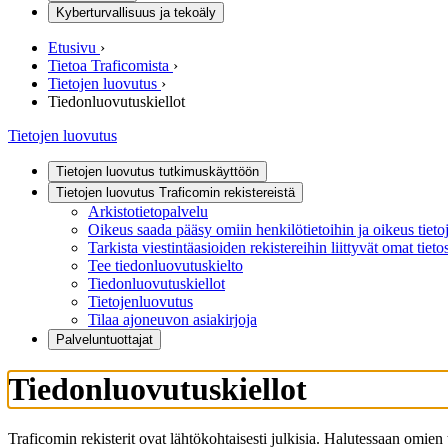
Kyberturvallisuus ja tekoäly
Etusivu
›
Tietoa Traficomista
›
Tietojen luovutus
›
Tiedonluovutuskiellot
Tietojen luovutus
Tietojen luovutus tutkimuskäyttöön
Tietojen luovutus Traficomin rekistereistä
Arkistotietopalvelu
Oikeus saada pääsy omiin henkilötietoihin ja oikeus tiet
Tarkista viestintäasioiden rekistereihin liittyvät omat tieto
Tee tiedonluovutuskielto
Tiedonluovutuskiellot
Tietojenluovutus
Tilaa ajoneuvon asiakirjoja
Palveluntuottajat
Tiedonluovutuskiellot
Traficomin rekisterit ovat lähtökohtaisesti julkisia. Halutessaan omien 