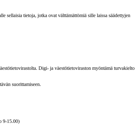
e sellaisia tietoja, jotka ovat välttämättömiä sille laissa säädettyjen
väestötietovirastolta. Digi- ja väestötietoviraston myöntämä turvakielto
htävän suorittamiseen.
o 9-15.00)