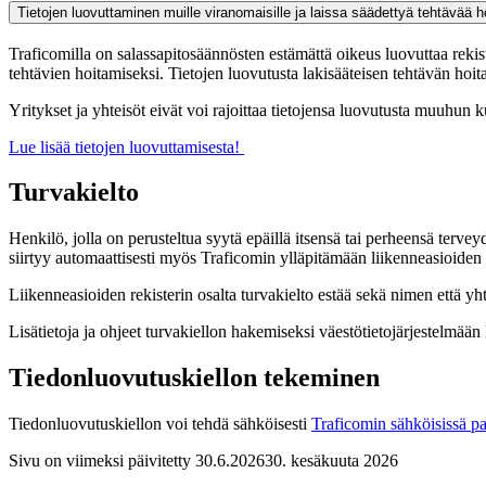
Tietojen luovuttaminen muille viranomaisille ja laissa säädettyä tehtävää h
Traficomilla on salassapitosäännösten estämättä oikeus luovuttaa rekister
tehtävien hoitamiseksi. Tietojen luovutusta lakisääteisen tehtävän hoit
Yritykset ja yhteisöt eivät voi rajoittaa tietojensa luovutusta muuhun 
Lue lisää tietojen luovuttamisesta!
Turvakielto
Henkilö, jolla on perusteltua syytä epäillä itsensä tai perheensä tervey
siirtyy automaattisesti myös Traficomin ylläpitämään liikenneasioiden r
Liikenneasioiden rekisterin osalta turvakielto estää sekä nimen että yh
Lisätietoja ja ohjeet turvakiellon hakemiseksi väestötietojärjestelmään
Tiedonluovutuskiellon tekeminen
Tiedonluovutuskiellon voi tehdä sähköisesti
Traficomin sähköisissä pa
Sivu on viimeksi päivitetty
30.6.2026
30. kesäkuuta 2026