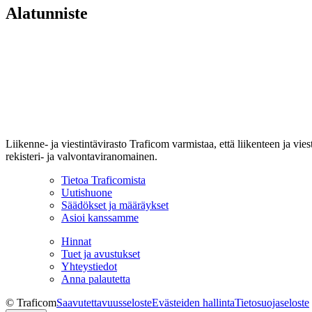
Alatunniste
Liikenne- ja viestintävirasto Traficom varmistaa, että liikenteen ja vi
rekisteri- ja valvontaviranomainen.
Tietoa Traficomista
Uutishuone
Säädökset ja määräykset
Asioi kanssamme
Hinnat
Tuet ja avustukset
Yhteystiedot
Anna palautetta
© Traficom
Saavutettavuusseloste
Evästeiden hallinta
Tietosuojaseloste