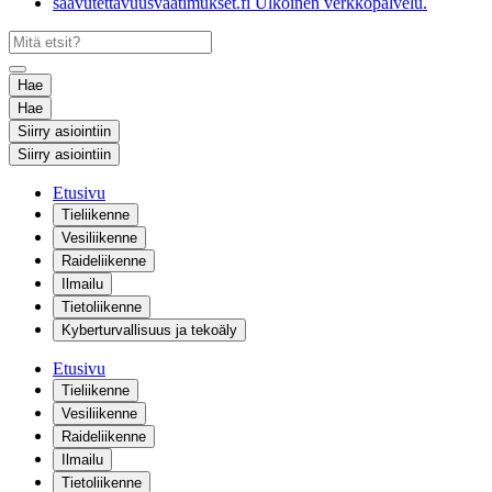
saavutettavuusvaatimukset.fi
Ulkoinen verkkopalvelu.
Hae
Hae
Siirry asiointiin
Siirry asiointiin
Etusivu
Tieliikenne
Vesiliikenne
Raideliikenne
Ilmailu
Tietoliikenne
Kyberturvallisuus ja tekoäly
Etusivu
Tieliikenne
Vesiliikenne
Raideliikenne
Ilmailu
Tietoliikenne