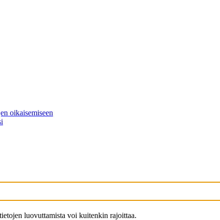
ojen oikaisemiseen
si
tietojen luovuttamista voi kuitenkin rajoittaa.