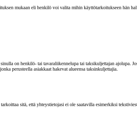
ituksen mukaan eli henkilö voi valita mihin käyttötarkoitukseen hän hal
inulla on henkilö- tai tavaraliikennelupa tai taksikuljettajan ajolupa. Jos
jonka perusteella asiakkaat hakevat alueensa taksinkuljettajia.
arkoittaa sitä, että yhteystietojasi ei ole saatavilla esimerkiksi tekstivi