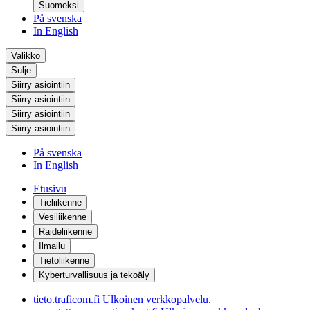
Suomeksi
På svenska
In English
Valikko
Sulje
Siirry asiointiin
Siirry asiointiin
Siirry asiointiin
Siirry asiointiin
På svenska
In English
Etusivu
Tieliikenne
Vesiliikenne
Raideliikenne
Ilmailu
Tietoliikenne
Kyberturvallisuus ja tekoäly
tieto.traficom.fi
Ulkoinen verkkopalvelu.