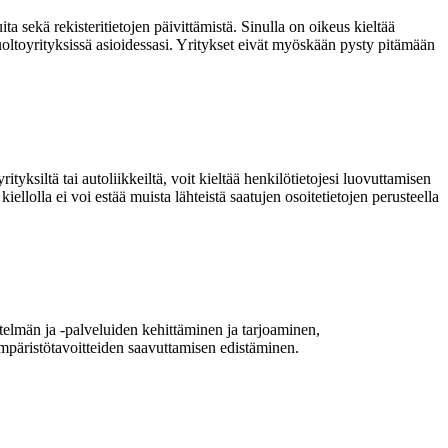
ita sekä rekisteritietojen päivittämistä. Sinulla on oikeus kieltää
a huoltoyrityksissä asioidessasi. Yritykset eivät myöskään pysty pitämään
tyksiltä tai autoliikkeiltä, voit kieltää henkilötietojesi luovuttamisen
iellolla ei voi estää muista lähteistä saatujen osoitetietojen perusteella
estelmän ja -palveluiden kehittäminen ja tarjoaminen,
ympäristötavoitteiden saavuttamisen edistäminen.