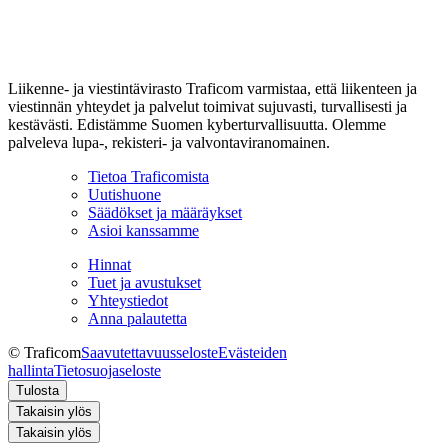
Liikenne- ja viestintävirasto Traficom varmistaa, että liikenteen ja
viestinnän yhteydet ja palvelut toimivat sujuvasti, turvallisesti ja
kestävästi. Edistämme Suomen kyberturvallisuutta. Olemme
palveleva lupa-, rekisteri- ja valvontaviranomainen.
Tietoa Traficomista
Uutishuone
Säädökset ja määräykset
Asioi kanssamme
Hinnat
Tuet ja avustukset
Yhteystiedot
Anna palautetta
© Traficom
Saavutettavuusseloste
Evästeiden
hallinta
Tietosuojaseloste
Tulosta
Takaisin ylös
Takaisin ylös