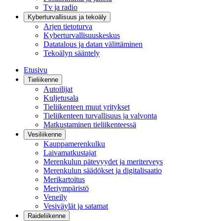
Tv ja radio
Kyberturvallisuus ja tekoäly
Arjen tietoturva
Kyberturvallisuuskeskus
Datatalous ja datan välittäminen
Tekoälyn sääntely
Etusivu
Tieliikenne
Autoilijat
Kuljetusala
Tieliikenteen muut yritykset
Tieliikenteen turvallisuus ja valvonta
Matkustaminen tieliikenteessä
Vesiliikenne
Kauppamerenkulku
Laivamatkustajat
Merenkulun pätevyydet ja meriterveys
Merenkulun säädökset ja digitalisaatio
Merikartoitus
Meriympäristö
Veneily
Vesiväylät ja satamat
Raideliikenne