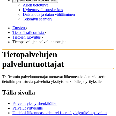
Kyberturvallisuus ja tekoäly
Arjen tietoturva
Kyberturvallisuuskeskus
Datatalous ja datan välittäminen
Tekoälyn sääntely
Etusivu
›
Tietoa Traficomista
›
Tietojen luovutus
›
Tietopalvelujen palveluntuottajat
Tietopalvelujen
palveluntuottajat
Traficomin palveluntuottajat tuottavat liikenneasioiden rekisterin
tietoihin perustuvia palveluita yksityishenkilöille ja yrityksille.
Tällä sivulla
Palvelut yksityishenkilöille
Palvelut yrityksille
Uudeksi liikenneasioiden rekisteriä hyödyntävän palvelun