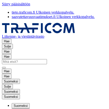
Siirry pääsisältöön
tieto.traficom.fi
Ulkoinen verkkopalvelu.
saavutettavuusvaatimukset.fi
Ulkoinen verkkopalvelu.
Liikenne- ja viestintävirasto
Hae
Sulje
Hae
Hae
Hae
Hae
Suomeksi
Sulje
Suomeksi
Suomeksi
Suomeksi