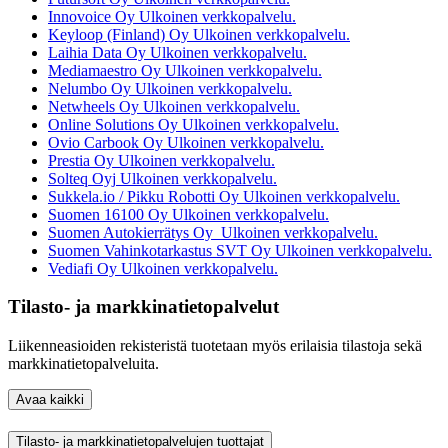
Innovoice Oy
Ulkoinen verkkopalvelu.
Keyloop (Finland) Oy
Ulkoinen verkkopalvelu.
Laihia Data Oy
Ulkoinen verkkopalvelu.
Mediamaestro Oy
Ulkoinen verkkopalvelu.
Nelumbo Oy
Ulkoinen verkkopalvelu.
Netwheels Oy
Ulkoinen verkkopalvelu.
Online Solutions Oy
Ulkoinen verkkopalvelu.
Ovio Carbook Oy
Ulkoinen verkkopalvelu.
Prestia Oy
Ulkoinen verkkopalvelu.
Solteq Oyj
Ulkoinen verkkopalvelu.
Sukkela.io / Pikku Robotti Oy
Ulkoinen verkkopalvelu.
Suomen 16100 Oy
Ulkoinen verkkopalvelu.
Suomen Autokierrätys Oy
Ulkoinen verkkopalvelu.
Suomen Vahinkotarkastus SVT Oy
Ulkoinen verkkopalvelu.
Vediafi Oy
Ulkoinen verkkopalvelu.
Tilasto- ja markkinatietopalvelut
Liikenneasioiden rekisteristä tuotetaan myös erilaisia tilastoja sekä
markkinatietopalveluita.
Avaa kaikki
Tilasto- ja markkinatietopalvelujen tuottajat