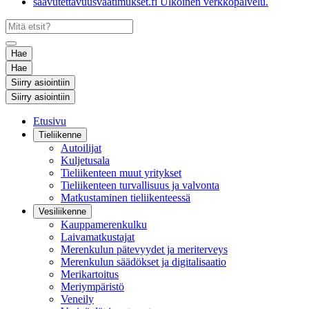
saavutettavuusvaatimukset.fi
Ulkoinen verkkopalvelu.
Hae
Hae
Siirry asiointiin
Siirry asiointiin
Etusivu
Tieliikenne
Autoilijat
Kuljetusala
Tieliikenteen muut yritykset
Tieliikenteen turvallisuus ja valvonta
Matkustaminen tieliikenteessä
Vesiliikenne
Kauppamerenkulku
Laivamatkustajat
Merenkulun pätevyydet ja meriterveys
Merenkulun säädökset ja digitalisaatio
Merikartoitus
Meriympäristö
Veneily