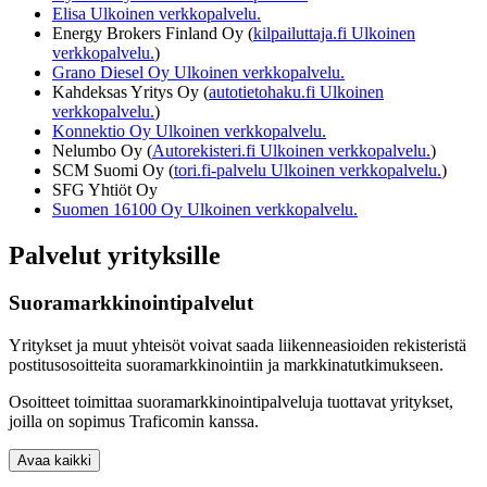
Elisa
Ulkoinen verkkopalvelu.
Energy Brokers Finland Oy (
kilpailuttaja.fi
Ulkoinen
verkkopalvelu.
)
Grano Diesel Oy
Ulkoinen verkkopalvelu.
Kahdeksas Yritys Oy (
autotietohaku.fi
Ulkoinen
verkkopalvelu.
)
Konnektio Oy
Ulkoinen verkkopalvelu.
Nelumbo Oy (
Autorekisteri.fi
Ulkoinen verkkopalvelu.
)
SCM Suomi Oy (
tori.fi-palvelu
Ulkoinen verkkopalvelu.
)
SFG Yhtiöt Oy
Suomen 16100 Oy
Ulkoinen verkkopalvelu.
Palvelut yrityksille
Suoramarkkinointipalvelut
Yritykset ja muut yhteisöt voivat saada liikenneasioiden rekisteristä
postitusosoitteita suoramarkkinointiin ja markkinatutkimukseen.
Osoitteet toimittaa suoramarkkinointipalveluja tuottavat yritykset,
joilla on sopimus Traficomin kanssa.
Avaa kaikki