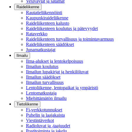
Vesiväylät ja satamat
Raideliikenne
Rautatieliikennöinti
Kaupunkiraideliikenne
Raideliikenteen kalusto
Raideliikenteen koulutus ja pätevyydet
Rataverkko
Raideliikenteen turvallisuus ja toimintavarmuus
Raideliikenteen säädökset
Junamatkustajat
Ilmailu
Ilma-alukset ja lentokelpoisuus
Ilmailun koulutus
Ilmailun lupakirjat ja henkilöluvat
Ilmailun säädökset
Ilmailun turvallisuus
Lentoliikenne, lentopaikat ja ympäristö
Lentomatkustaja
Miehittämätön ilmailu
Tietoliikenne
Fi-verkkotunnukset
Puhelin ja laajakaista
Viestintäverkot
Radioluvat ja -taajuudet
Postitoiminta ja jakelu