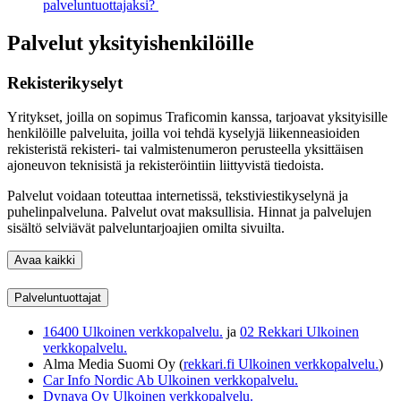
palveluntuottajaksi?
Palvelut yksityishenkilöille
Rekisterikyselyt
Yritykset, joilla on sopimus Traficomin kanssa, tarjoavat yksityisille
henkilöille palveluita, joilla voi tehdä kyselyjä liikenneasioiden
rekisteristä rekisteri- tai valmistenumeron perusteella yksittäisen
ajoneuvon teknisistä ja rekisteröintiin liittyvistä tiedoista.
Palvelut voidaan toteuttaa internetissä, tekstiviestikyselynä ja
puhelinpalveluna. Palvelut ovat maksullisia. Hinnat ja palvelujen
sisältö selviävät palveluntarjoajien omilta sivuilta.
Avaa kaikki
Palveluntuottajat
16400
Ulkoinen verkkopalvelu.
ja
02 Rekkari
Ulkoinen
verkkopalvelu.
Alma Media Suomi Oy (
rekkari.fi
Ulkoinen verkkopalvelu.
)
Car Info Nordic Ab
Ulkoinen verkkopalvelu.
Dynava Oy
Ulkoinen verkkopalvelu.