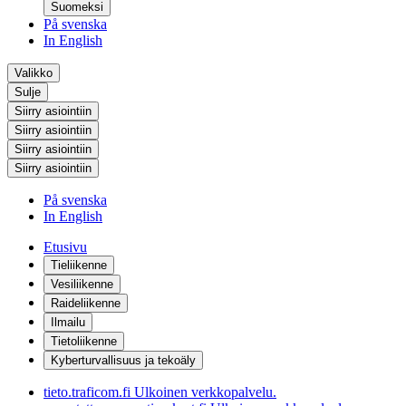
Suomeksi
På svenska
In English
Valikko
Sulje
Siirry asiointiin
Siirry asiointiin
Siirry asiointiin
Siirry asiointiin
På svenska
In English
Etusivu
Tieliikenne
Vesiliikenne
Raideliikenne
Ilmailu
Tietoliikenne
Kyberturvallisuus ja tekoäly
tieto.traficom.fi
Ulkoinen verkkopalvelu.