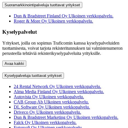
Suoramarkkinointipalveluja tuottavat yritykset
Dun & Bradstreet Finland Oy
Ulkoinen verkkopalvelu.
Roger & More Oy
Ulkoinen verkkopalvelu.
Kyselypalvelut
Yritykset, joilla on sopimus Traficomin kanssa kyselypalveluiden
tuottamisesta, voivat tarjota rekisteritunnuksen tai valmistenumeron
perusteella tehtäviä rekisterikyselypalveluita yrityksille.
Avaa kaikki
Kyselypalveluja tuottavat yritykset
24 Rental Network Oy
Ulkoinen verkkopalvelu.
Alma Media Finland Oy
Ulkoinen verkkopalvelu.
Autovista Oy
Ulkoinen verkkopalvelu.
CAB Group Ab
Ulkoinen verkkopalvelu.
DL Software Oy
Ulkoinen verkkopalvelu.
Driveco Oy
Ulkoinen verkkopalvelu.
Dun & Bradstreet Marketing Oy
Ulkoinen verkkopalvelu.
Falck Oy
Ulkoinen verkkopalvelu.
Futursoft Oy
Ulkoinen verkkopalvelu.