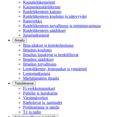
Rautatieliikennöinti
Kaupunkiraideliikenne
Raideliikenteen kalusto
Raideliikenteen koulutus ja pätevyydet
Rataverkko
Raideliikenteen turvallisuus ja toimintavarmuus
Raideliikenteen säädökset
Junamatkustajat
Ilmailu
Ilma-alukset ja lentokelpoisuus
Ilmailun koulutus
Ilmailun lupakirjat ja henkilöluvat
Ilmailun säädökset
Ilmailun turvallisuus
Lentoliikenne, lentopaikat ja ympäristö
Lentomatkustaja
Miehittämätön ilmailu
Tietoliikenne
Fi-verkkotunnukset
Puhelin ja laajakaista
Viestintäverkot
Radioluvat ja -taajuudet
Postitoiminta ja jakelu
Tv ja radio