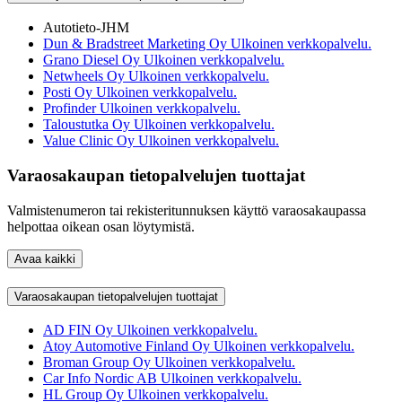
Autotieto-JHM
Dun & Bradstreet Marketing Oy
Ulkoinen verkkopalvelu.
Grano Diesel Oy
Ulkoinen verkkopalvelu.
Netwheels Oy
Ulkoinen verkkopalvelu.
Posti Oy
Ulkoinen verkkopalvelu.
Profinder
Ulkoinen verkkopalvelu.
Taloustutka Oy
Ulkoinen verkkopalvelu.
Value Clinic Oy
Ulkoinen verkkopalvelu.
Varaosakaupan tietopalvelujen tuottajat
Valmistenumeron tai rekisteritunnuksen käyttö varaosakaupassa
helpottaa oikean osan löytymistä.
Avaa kaikki
Varaosakaupan tietopalvelujen tuottajat
AD FIN Oy
Ulkoinen verkkopalvelu.
Atoy Automotive Finland Oy
Ulkoinen verkkopalvelu.
Broman Group Oy
Ulkoinen verkkopalvelu.
Car Info Nordic AB
Ulkoinen verkkopalvelu.
HL Group Oy
Ulkoinen verkkopalvelu.