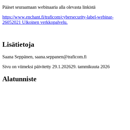
Pääset seuraamaan webinaaria alla olevasta linkistä
https://www.enchant.fi/traficom/cybersecurity-label-webinar-
26052021
Ulkoinen verkkopalvelu.
Lisätietoja
Saana Seppänen, saana.seppanen@traficom.fi
Sivu on viimeksi päivitetty
29.1.2026
29. tammikuuta 2026
Alatunniste