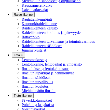
Merenkulun säädökset ja digitalisaatio
Kauppamerenkulku
Laivamatkustajat
Raideliikenne
Rautatieliikennöinti
Kaupunkiraideliikenne
Raideliikenteen kalusto
Raideliikenteen koulutus ja pätevyydet
Rataverkko
Raideliikenteen turvallisuus ja toimintavarmuus
Raideliikenteen säädökset
Junamatkustajat
Ilmailu
Lentomatkustaja
Lentoliikenne, lentopaikat ja ympäristö
Ilma-alukset ja lentokelpoisuus
Ilmailun lupakirjat ja henkilöluvat
Ilmailun säädökset
Ilmailun turvallisuus
Ilmailun koulutus
Miehittämätön ilmailu
Tietoliikenne
Fi-verkkotunnukset
Puhelin ja laajakaista
Viestintäverkot