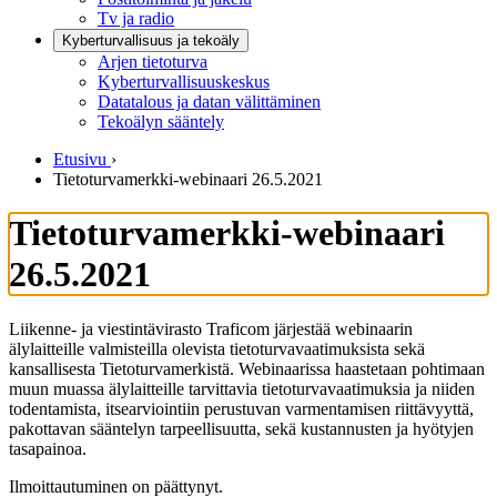
Tv ja radio
Kyberturvallisuus ja tekoäly
Arjen tietoturva
Kyberturvallisuuskeskus
Datatalous ja datan välittäminen
Tekoälyn sääntely
Etusivu
›
Tietoturvamerkki-webinaari 26.5.2021
Tietoturvamerkki-webinaari
26.5.2021
Liikenne- ja viestintävirasto Traficom järjestää webinaarin
älylaitteille valmisteilla olevista tietoturvavaatimuksista sekä
kansallisesta Tietoturvamerkistä. Webinaarissa haastetaan pohtimaan
muun muassa älylaitteille tarvittavia tietoturvavaatimuksia ja niiden
todentamista, itsearviointiin perustuvan varmentamisen riittävyyttä,
pakottavan sääntelyn tarpeellisuutta, sekä kustannusten ja hyötyjen
tasapainoa.
Ilmoittautuminen on päättynyt.