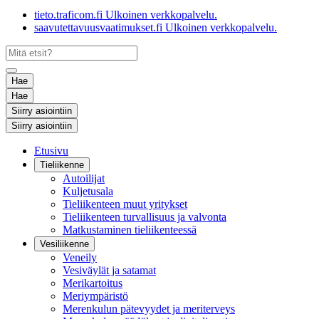
tieto.traficom.fi
Ulkoinen verkkopalvelu.
saavutettavuusvaatimukset.fi
Ulkoinen verkkopalvelu.
Hae
Hae
Siirry asiointiin
Siirry asiointiin
Etusivu
Tieliikenne
Autoilijat
Kuljetusala
Tieliikenteen muut yritykset
Tieliikenteen turvallisuus ja valvonta
Matkustaminen tieliikenteessä
Vesiliikenne
Veneily
Vesiväylät ja satamat
Merikartoitus
Meriympäristö
Merenkulun pätevyydet ja meriterveys