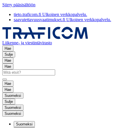
Siirry pääsisältöön
tieto.traficom.fi
Ulkoinen verkkopalvelu.
saavutettavuusvaatimukset.fi
Ulkoinen verkkopalvelu.
Liikenne- ja viestintävirasto
Hae
Sulje
Hae
Hae
Hae
Hae
Suomeksi
Sulje
Suomeksi
Suomeksi
Suomeksi