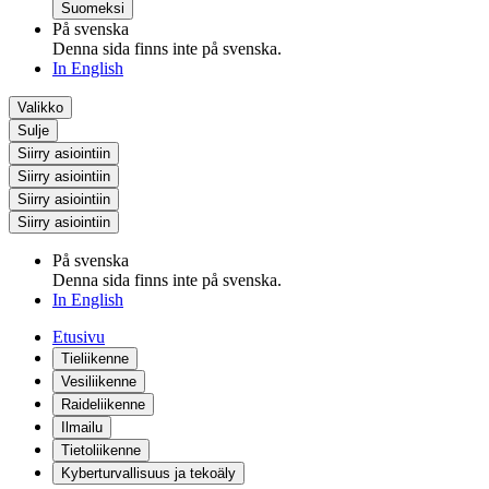
Suomeksi
På svenska
Denna sida finns inte på svenska.
In English
Valikko
Sulje
Siirry asiointiin
Siirry asiointiin
Siirry asiointiin
Siirry asiointiin
På svenska
Denna sida finns inte på svenska.
In English
Etusivu
Tieliikenne
Vesiliikenne
Raideliikenne
Ilmailu
Tietoliikenne
Kyberturvallisuus ja tekoäly