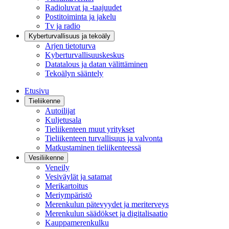
Radioluvat ja -taajuudet
Postitoiminta ja jakelu
Tv ja radio
Kyberturvallisuus ja tekoäly
Arjen tietoturva
Kyberturvallisuuskeskus
Datatalous ja datan välittäminen
Tekoälyn sääntely
Etusivu
Tieliikenne
Autoilijat
Kuljetusala
Tieliikenteen muut yritykset
Tieliikenteen turvallisuus ja valvonta
Matkustaminen tieliikenteessä
Vesiliikenne
Veneily
Vesiväylät ja satamat
Merikartoitus
Meriympäristö
Merenkulun pätevyydet ja meriterveys
Merenkulun säädökset ja digitalisaatio
Kauppamerenkulku