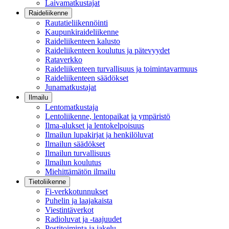
Laivamatkustajat
Raideliikenne
Rautatieliikennöinti
Kaupunkiraideliikenne
Raideliikenteen kalusto
Raideliikenteen koulutus ja pätevyydet
Rataverkko
Raideliikenteen turvallisuus ja toimintavarmuus
Raideliikenteen säädökset
Junamatkustajat
Ilmailu
Lentomatkustaja
Lentoliikenne, lentopaikat ja ympäristö
Ilma-alukset ja lentokelpoisuus
Ilmailun lupakirjat ja henkilöluvat
Ilmailun säädökset
Ilmailun turvallisuus
Ilmailun koulutus
Miehittämätön ilmailu
Tietoliikenne
Fi-verkkotunnukset
Puhelin ja laajakaista
Viestintäverkot
Radioluvat ja -taajuudet
Postitoiminta ja jakelu