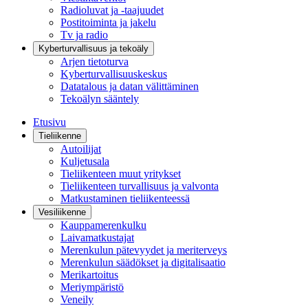
Radioluvat ja -taajuudet
Postitoiminta ja jakelu
Tv ja radio
Kyberturvallisuus ja tekoäly
Arjen tietoturva
Kyberturvallisuuskeskus
Datatalous ja datan välittäminen
Tekoälyn sääntely
Etusivu
Tieliikenne
Autoilijat
Kuljetusala
Tieliikenteen muut yritykset
Tieliikenteen turvallisuus ja valvonta
Matkustaminen tieliikenteessä
Vesiliikenne
Kauppamerenkulku
Laivamatkustajat
Merenkulun pätevyydet ja meriterveys
Merenkulun säädökset ja digitalisaatio
Merikartoitus
Meriympäristö
Veneily