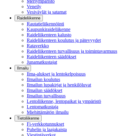
Meriympäristö
Veneily
Vesiväylät ja satamat
Raideliikenne
Rautatieliikennöinti
Kaupunkiraideliikenne
Raideliikenteen kalusto
Raideliikenteen koulutus ja pätevyydet
Rataverkko
Raideliikenteen turvallisuus ja toimintavarmuus
Raideliikenteen säädökset
Junamatkustajat
Ilmailu
Ilma-alukset ja lentokelpoisuus
Ilmailun koulutus
Ilmailun lupakirjat ja henkilöluvat
Ilmailun säädökset
Ilmailun turvallisuus
Lentoliikenne, lentopaikat ja ympäristö
Lentomatkustaja
Miehittämätön ilmailu
Tietoliikenne
Fi-verkkotunnukset
Puhelin ja laajakaista
Viestintäverkot