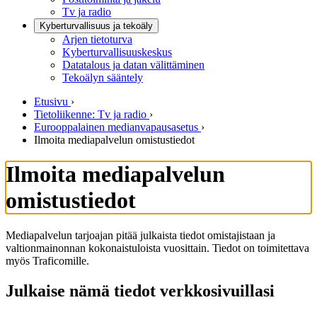
Tv ja radio
Kyberturvallisuus ja tekoäly
Arjen tietoturva
Kyberturvallisuuskeskus
Datatalous ja datan välittäminen
Tekoälyn sääntely
Etusivu
›
Tietoliikenne: Tv ja radio
›
Eurooppalainen medianvapausasetus
›
Ilmoita mediapalvelun omistustiedot
Ilmoita mediapalvelun
omistustiedot
Mediapalvelun tarjoajan pitää julkaista tiedot omistajistaan ja
valtionmainonnan kokonaistuloista vuosittain. Tiedot on toimitettava
myös Traficomille.
Julkaise nämä tiedot verkkosivuillasi