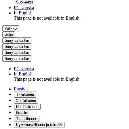
Suomeksi
På svenska
In English
This page is not available in English.
Valikko
Sulje
Siirry asiointiin
Siirry asiointiin
Siirry asiointiin
Siirry asiointiin
På svenska
In English
This page is not available in English.
Etusivu
Tieliikenne
Vesiliikenne
Raideliikenne
Ilmailu
Tietoliikenne
Kyberturvallisuus ja tekoäly