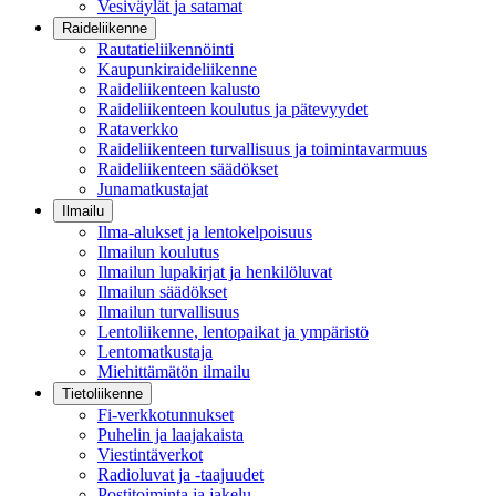
Vesiväylät ja satamat
Raideliikenne
Rautatieliikennöinti
Kaupunkiraideliikenne
Raideliikenteen kalusto
Raideliikenteen koulutus ja pätevyydet
Rataverkko
Raideliikenteen turvallisuus ja toimintavarmuus
Raideliikenteen säädökset
Junamatkustajat
Ilmailu
Ilma-alukset ja lentokelpoisuus
Ilmailun koulutus
Ilmailun lupakirjat ja henkilöluvat
Ilmailun säädökset
Ilmailun turvallisuus
Lentoliikenne, lentopaikat ja ympäristö
Lentomatkustaja
Miehittämätön ilmailu
Tietoliikenne
Fi-verkkotunnukset
Puhelin ja laajakaista
Viestintäverkot
Radioluvat ja -taajuudet
Postitoiminta ja jakelu