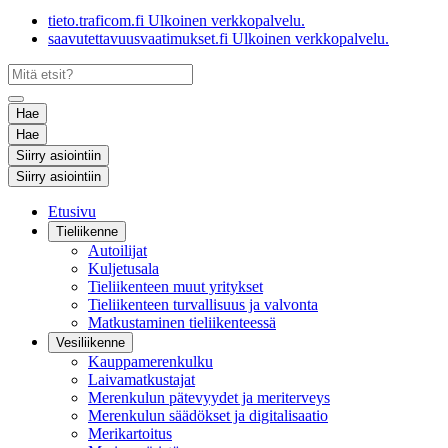
tieto.traficom.fi
Ulkoinen verkkopalvelu.
saavutettavuusvaatimukset.fi
Ulkoinen verkkopalvelu.
Hae
Hae
Siirry asiointiin
Siirry asiointiin
Etusivu
Tieliikenne
Autoilijat
Kuljetusala
Tieliikenteen muut yritykset
Tieliikenteen turvallisuus ja valvonta
Matkustaminen tieliikenteessä
Vesiliikenne
Kauppamerenkulku
Laivamatkustajat
Merenkulun pätevyydet ja meriterveys
Merenkulun säädökset ja digitalisaatio
Merikartoitus