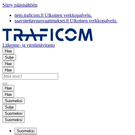
Siirry pääsisältöön
tieto.traficom.fi
Ulkoinen verkkopalvelu.
saavutettavuusvaatimukset.fi
Ulkoinen verkkopalvelu.
Liikenne- ja viestintävirasto
Hae
Sulje
Hae
Hae
Hae
Hae
Suomeksi
Sulje
Suomeksi
Suomeksi
Suomeksi