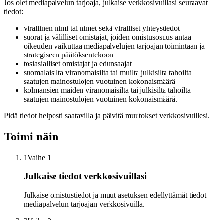
Jos olet mediapalvelun tarjoaja, julkaise verkkosivuillasi seuraavat
tiedot:
virallinen nimi tai nimet sekä viralliset yhteystiedot
suorat ja välilliset omistajat, joiden omistusosuus antaa
oikeuden vaikuttaa mediapalvelujen tarjoajan toimintaan ja
strategiseen päätöksentekoon
tosiasialliset omistajat ja edunsaajat
suomalaisilta viranomaisilta tai muilta julkisilta tahoilta
saatujen mainostulojen vuotuinen kokonaismäärä
kolmansien maiden viranomaisilta tai julkisilta tahoilta
saatujen mainostulojen vuotuinen kokonaismäärä.
Pidä tiedot helposti saatavilla ja päivitä muutokset verkkosivuillesi.
Toimi näin
1
Vaihe 1
Julkaise tiedot verkkosivuillasi
Julkaise omistustiedot ja muut asetuksen edellyttämät tiedot
mediapalvelun tarjoajan verkkosivuilla.