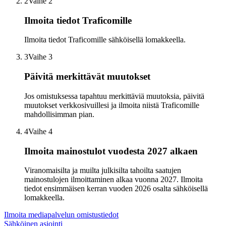
2
Vaihe 2
Ilmoita tiedot Traficomille
Ilmoita tiedot Traficomille sähköisellä lomakkeella.
3
Vaihe 3
Päivitä merkittävät muutokset
Jos omistuksessa tapahtuu merkittäviä muutoksia, päivitä
muutokset verkkosivuillesi ja ilmoita niistä Traficomille
mahdollisimman pian.
4
Vaihe 4
Ilmoita mainostulot vuodesta 2027 alkaen
Viranomaisilta ja muilta julkisilta tahoilta saatujen
mainostulojen ilmoittaminen alkaa vuonna 2027. Ilmoita
tiedot ensimmäisen kerran vuoden 2026 osalta sähköisellä
lomakkeella.
Ilmoita mediapalvelun omistustiedot
Sähköinen asiointi