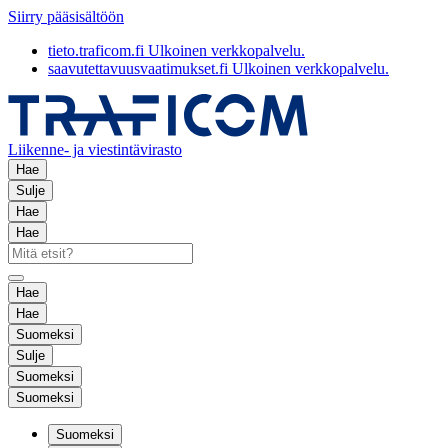
Siirry pääsisältöön
tieto.traficom.fi
Ulkoinen verkkopalvelu.
saavutettavuusvaatimukset.fi
Ulkoinen verkkopalvelu.
Liikenne- ja viestintävirasto
Hae
Sulje
Hae
Hae
Hae
Hae
Suomeksi
Sulje
Suomeksi
Suomeksi
Suomeksi