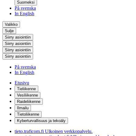
Suomeksi
På svenska
In English
Valikko
Sulje
Siirry asiointiin
Siirry asiointiin
Siirry asiointiin
Siirry asiointiin
På svenska
In English
Etusivu
Tieliikenne
Vesiliikenne
Raideliikenne
Ilmailu
Tietoliikenne
Kyberturvallisuus ja tekoäly
tieto.traficom.fi
Ulkoinen verkkopalvelu.