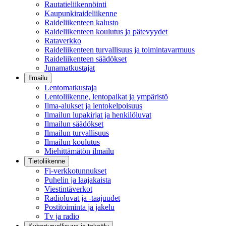
Rautatieliikennöinti
Kaupunkiraideliikenne
Raideliikenteen kalusto
Raideliikenteen koulutus ja pätevyydet
Rataverkko
Raideliikenteen turvallisuus ja toimintavarmuus
Raideliikenteen säädökset
Junamatkustajat
Ilmailu
Lentomatkustaja
Lentoliikenne, lentopaikat ja ympäristö
Ilma-alukset ja lentokelpoisuus
Ilmailun lupakirjat ja henkilöluvat
Ilmailun säädökset
Ilmailun turvallisuus
Ilmailun koulutus
Miehittämätön ilmailu
Tietoliikenne
Fi-verkkotunnukset
Puhelin ja laajakaista
Viestintäverkot
Radioluvat ja -taajuudet
Postitoiminta ja jakelu
Tv ja radio