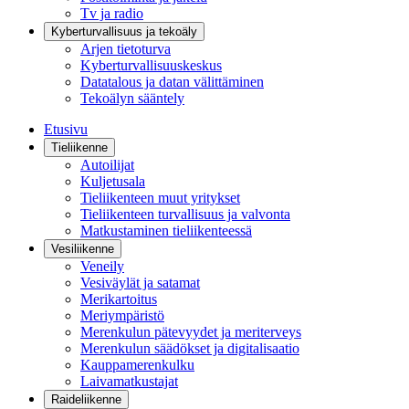
Tv ja radio
Kyberturvallisuus ja tekoäly
Arjen tietoturva
Kyberturvallisuuskeskus
Datatalous ja datan välittäminen
Tekoälyn sääntely
Etusivu
Tieliikenne
Autoilijat
Kuljetusala
Tieliikenteen muut yritykset
Tieliikenteen turvallisuus ja valvonta
Matkustaminen tieliikenteessä
Vesiliikenne
Veneily
Vesiväylät ja satamat
Merikartoitus
Meriympäristö
Merenkulun pätevyydet ja meriterveys
Merenkulun säädökset ja digitalisaatio
Kauppamerenkulku
Laivamatkustajat
Raideliikenne