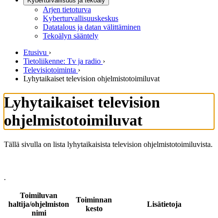
Kyberturvallisuus ja tekoäly
Arjen tietoturva
Kyberturvallisuuskeskus
Datatalous ja datan välittäminen
Tekoälyn sääntely
Etusivu
›
Tietoliikenne: Tv ja radio
›
Televisiotoiminta
›
Lyhytaikaiset television ohjelmistotoimiluvat
Lyhytaikaiset television
ohjelmistotoimiluvat
Tällä sivulla on lista lyhytaikaisista television ohjelmistotoimiluvista.
.
Toimiluvan
Toiminnan
haltija/ohjelmiston
Lisätietoja
kesto
nimi