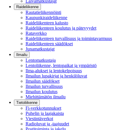
Laivamatkustajat
Raideliikenne
Rautatieliikennöinti
Kaupunkiraideliikenne
Raideliikenteen kalusto
Raideliikenteen koulutus ja pätevyydet
Rataverkko
Raideliikenteen turvallisuus ja toimintavarmuus
Raideliikenteen säädökset
Junamatkustajat
Ilmailu
Lentomatkustaja
Lentoliikenne, lentopaikat ja ympäristö
Ilma-alukset ja lentokelpoisuus
Ilmailun lupakirjat ja henkilöluvat
Ilmailun säädökset
Ilmailun turvallisuus
Ilmailun koulutus
Miehittämätön ilmailu
Tietoliikenne
Fi-verkkotunnukset
Puhelin ja laajakaista
Viestintäverkot
Radioluvat ja -taajuudet
Postitoiminta ja jakelu