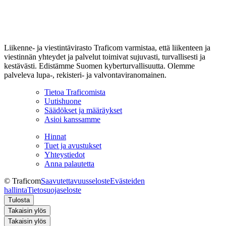
Liikenne- ja viestintävirasto Traficom varmistaa, että liikenteen ja
viestinnän yhteydet ja palvelut toimivat sujuvasti, turvallisesti ja
kestävästi. Edistämme Suomen kyberturvallisuutta. Olemme
palveleva lupa-, rekisteri- ja valvontaviranomainen.
Tietoa Traficomista
Uutishuone
Säädökset ja määräykset
Asioi kanssamme
Hinnat
Tuet ja avustukset
Yhteystiedot
Anna palautetta
© Traficom
Saavutettavuusseloste
Evästeiden
hallinta
Tietosuojaseloste
Tulosta
Takaisin ylös
Takaisin ylös