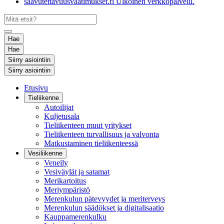
saavutettavuusvaatimukset.fi
Ulkoinen verkkopalvelu.
Hae
Hae
Siirry asiointiin
Siirry asiointiin
Etusivu
Tieliikenne
Autoilijat
Kuljetusala
Tieliikenteen muut yritykset
Tieliikenteen turvallisuus ja valvonta
Matkustaminen tieliikenteessä
Vesiliikenne
Veneily
Vesiväylät ja satamat
Merikartoitus
Meriympäristö
Merenkulun pätevyydet ja meriterveys
Merenkulun säädökset ja digitalisaatio
Kauppamerenkulku