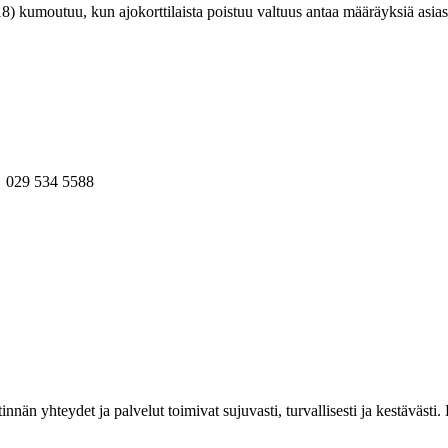
 kumoutuu, kun ajokorttilaista poistuu valtuus antaa määräyksiä asia
. 029 534 5588
estinnän yhteydet ja palvelut toimivat sujuvasti, turvallisesti ja kestäv