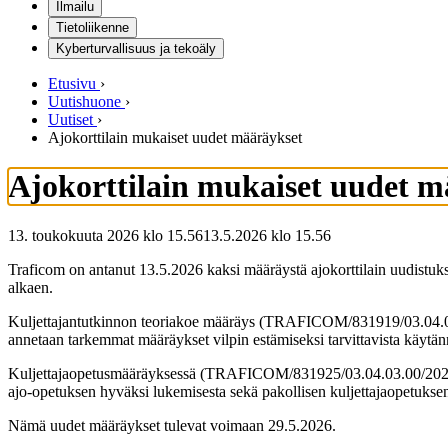
Ilmailu
Tietoliikenne
Kyberturvallisuus ja tekoäly
Etusivu
›
Uutishuone
›
Uutiset
›
Ajokorttilain mukaiset uudet määräykset
Ajokorttilain mukaiset uudet m
13. toukokuuta 2026 klo 15.56
13.5.2026
klo
15.56
Traficom on antanut 13.5.2026 kaksi määräystä ajokorttilain uudistu
alkaen.
Kuljettajantutkinnon teoriakoe määräys (TRAFICOM/831919/03.04.03.0
annetaan tarkemmat määräykset vilpin estämiseksi tarvittavista käytän
Kuljettajaopetusmääräyksessä (TRAFICOM/831925/03.04.03.00/2025) an
ajo-opetuksen hyväksi lukemisesta sekä pakollisen kuljettajaopetuksen
Nämä uudet määräykset tulevat voimaan 29.5.2026.