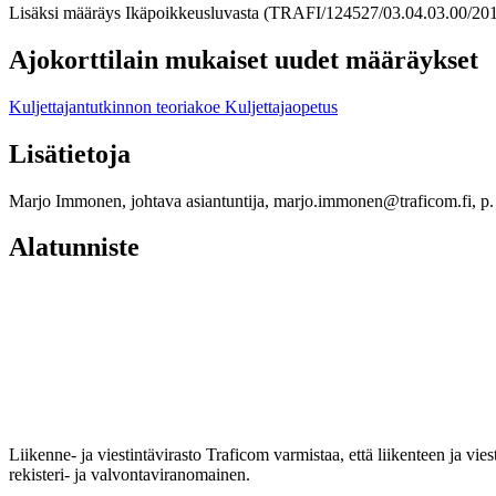
Lisäksi määräys Ikäpoikkeusluvasta (TRAFI/124527/03.04.03.00/2018)
Ajokorttilain mukaiset uudet määräykset
Kuljettajantutkinnon teoriakoe
Kuljettajaopetus
Lisätietoja
Marjo Immonen, johtava asiantuntija, marjo.immonen@traficom.fi, p
Alatunniste
Liikenne- ja viestintävirasto Traficom varmistaa, että liikenteen ja vi
rekisteri- ja valvontaviranomainen.