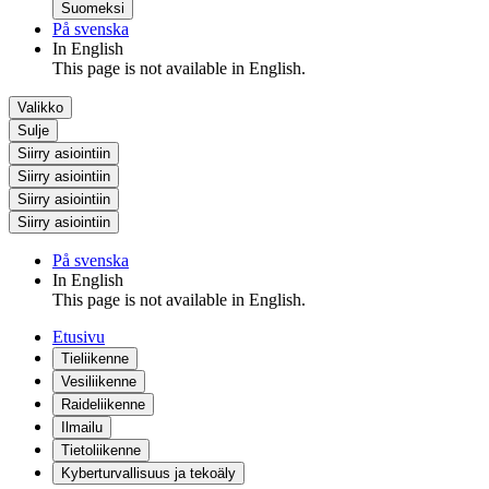
Suomeksi
På svenska
In English
This page is not available in English.
Valikko
Sulje
Siirry asiointiin
Siirry asiointiin
Siirry asiointiin
Siirry asiointiin
På svenska
In English
This page is not available in English.
Etusivu
Tieliikenne
Vesiliikenne
Raideliikenne
Ilmailu
Tietoliikenne
Kyberturvallisuus ja tekoäly