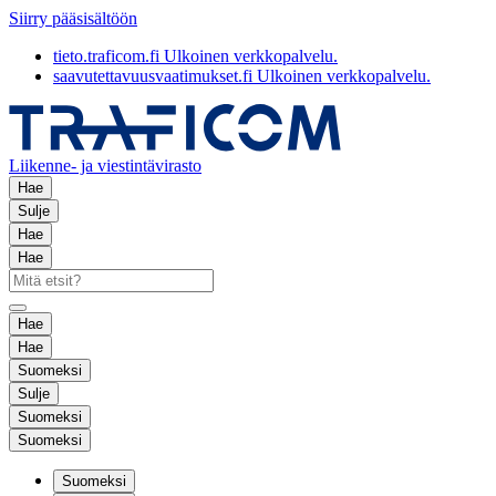
Siirry pääsisältöön
tieto.traficom.fi
Ulkoinen verkkopalvelu.
saavutettavuusvaatimukset.fi
Ulkoinen verkkopalvelu.
Liikenne- ja viestintävirasto
Hae
Sulje
Hae
Hae
Hae
Hae
Suomeksi
Sulje
Suomeksi
Suomeksi
Suomeksi