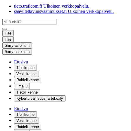
tieto.traficom.fi
Ulkoinen verkkopalvelu.
saavutettavuusvaatimukset.fi
Ulkoinen verkkopalvelu.
Hae
Hae
Siirry asiointiin
Siirry asiointiin
Etusivu
Tieliikenne
Vesiliikenne
Raideliikenne
Ilmailu
Tietoliikenne
Kyberturvallisuus ja tekoäly
Etusivu
Tieliikenne
Vesiliikenne
Raideliikenne