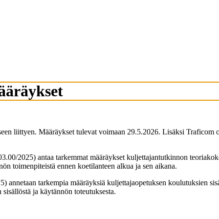
ääräykset
kseen liittyen. Määräykset tulevat voimaan 29.5.2026. Lisäksi Trafico
0/2025) antaa tarkemmat määräykset kuljettajantutkinnon teoriakokeid
nön toimenpiteistä ennen koetilanteen alkua ja sen aikana.
netaan tarkempia määräyksiä kuljettajaopetuksen koulutuksien sisäll
 sisällöstä ja käytännön toteutuksesta.