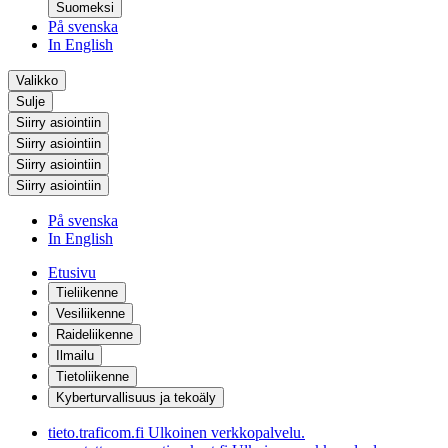
Suomeksi
På svenska
In English
Valikko
Sulje
Siirry asiointiin
Siirry asiointiin
Siirry asiointiin
Siirry asiointiin
På svenska
In English
Etusivu
Tieliikenne
Vesiliikenne
Raideliikenne
Ilmailu
Tietoliikenne
Kyberturvallisuus ja tekoäly
tieto.traficom.fi
Ulkoinen verkkopalvelu.