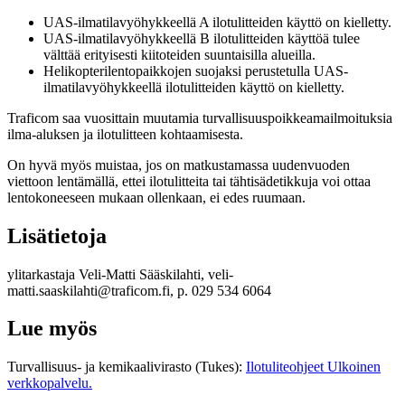
UAS-ilmatilavyöhykkeellä A ilotulitteiden käyttö on kielletty.
UAS-ilmatilavyöhykkeellä B ilotulitteiden käyttöä tulee
välttää erityisesti kiitoteiden suuntaisilla alueilla.
Helikopterilentopaikkojen suojaksi perustetulla UAS-
ilmatilavyöhykkeellä ilotulitteiden käyttö on kielletty.
Traficom saa vuosittain muutamia turvallisuuspoikkeamailmoituksia
ilma-aluksen ja ilotulitteen kohtaamisesta.
On hyvä myös muistaa, jos on matkustamassa uudenvuoden
viettoon lentämällä, ettei ilotulitteita tai tähtisädetikkuja voi ottaa
lentokoneeseen mukaan ollenkaan, ei edes ruumaan.
Lisätietoja
ylitarkastaja Veli-Matti Sääskilahti, veli-
matti.saaskilahti@traficom.fi, p. 029 534 6064
Lue myös
Turvallisuus- ja kemikaalivirasto (Tukes):
Ilotuliteohjeet
Ulkoinen
verkkopalvelu.