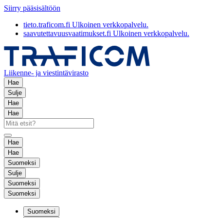
Siirry pääsisältöön
tieto.traficom.fi
Ulkoinen verkkopalvelu.
saavutettavuusvaatimukset.fi
Ulkoinen verkkopalvelu.
Liikenne- ja viestintävirasto
Hae
Sulje
Hae
Hae
Hae
Hae
Suomeksi
Sulje
Suomeksi
Suomeksi
Suomeksi