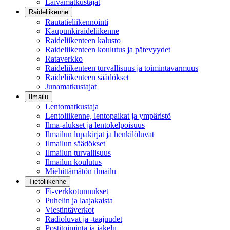
Laivamatkustajat
Raideliikenne
Rautatieliikennöinti
Kaupunkiraideliikenne
Raideliikenteen kalusto
Raideliikenteen koulutus ja pätevyydet
Rataverkko
Raideliikenteen turvallisuus ja toimintavarmuus
Raideliikenteen säädökset
Junamatkustajat
Ilmailu
Lentomatkustaja
Lentoliikenne, lentopaikat ja ympäristö
Ilma-alukset ja lentokelpoisuus
Ilmailun lupakirjat ja henkilöluvat
Ilmailun säädökset
Ilmailun turvallisuus
Ilmailun koulutus
Miehittämätön ilmailu
Tietoliikenne
Fi-verkkotunnukset
Puhelin ja laajakaista
Viestintäverkot
Radioluvat ja -taajuudet
Postitoiminta ja jakelu