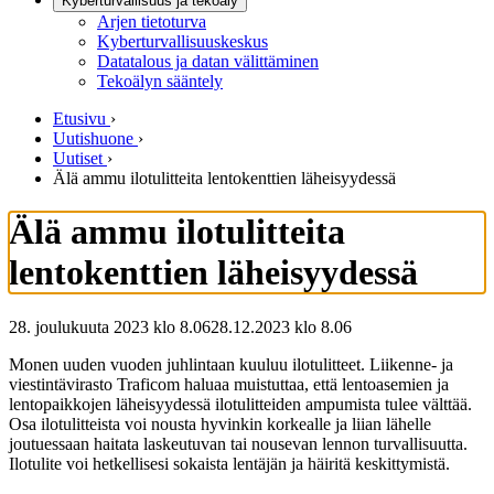
Kyberturvallisuus ja tekoäly
Arjen tietoturva
Kyberturvallisuuskeskus
Datatalous ja datan välittäminen
Tekoälyn sääntely
Etusivu
›
Uutishuone
›
Uutiset
›
Älä ammu ilotulitteita lentokenttien läheisyydessä
Älä ammu ilotulitteita
lentokenttien läheisyydessä
28. joulukuuta 2023 klo 8.06
28.12.2023
klo
8.06
Monen uuden vuoden juhlintaan kuuluu ilotulitteet. Liikenne- ja
viestintävirasto Traficom haluaa muistuttaa, että lentoasemien ja
lentopaikkojen läheisyydessä ilotulitteiden ampumista tulee välttää.
Osa ilotulitteista voi nousta hyvinkin korkealle ja liian lähelle
joutuessaan haitata laskeutuvan tai nousevan lennon turvallisuutta.
Ilotulite voi hetkellisesi sokaista lentäjän ja häiritä keskittymistä.