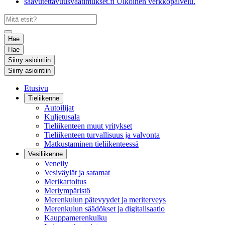
saavutettavuusvaatimukset.fi
Ulkoinen verkkopalvelu.
Hae
Hae
Siirry asiointiin
Siirry asiointiin
Etusivu
Tieliikenne
Autoilijat
Kuljetusala
Tieliikenteen muut yritykset
Tieliikenteen turvallisuus ja valvonta
Matkustaminen tieliikenteessä
Vesiliikenne
Veneily
Vesiväylät ja satamat
Merikartoitus
Meriympäristö
Merenkulun pätevyydet ja meriterveys
Merenkulun säädökset ja digitalisaatio
Kauppamerenkulku