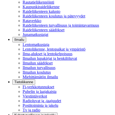
Rautatieliikennöinti
Kaupunkiraideliikenne
Raideliikenteen kalusto
Raideliikenteen koulutus ja pätevyydet
Rataverkko
Raideliikenteen turvallisuus ja toimintavarmuus
Raideliikenteen säädökset
Junamatkustajat
Ilmailu
Lentomatkustaja
Lentoliikenne, lentopaikat ja ympäristö
Ilma-alukset ja lentokelpoisuus
Ilmailun lupakirjat ja henkilöluvat
Ilmailun säädökset
Ilmailun turvallisuus
Ilmailun koulutus
Miehittämätön ilmailu
Tietoliikenne
Fi-verkkotunnukset
Puhelin ja laajakaista
Viestintäverkot
Radioluvat ja -taajuudet
Postitoiminta ja jakelu
Tv ja radio