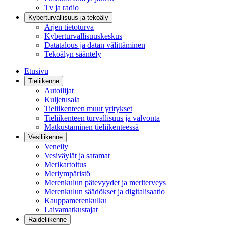
Tv ja radio
Kyberturvallisuus ja tekoäly
Arjen tietoturva
Kyberturvallisuuskeskus
Datatalous ja datan välittäminen
Tekoälyn sääntely
Etusivu
Tieliikenne
Autoilijat
Kuljetusala
Tieliikenteen muut yritykset
Tieliikenteen turvallisuus ja valvonta
Matkustaminen tieliikenteessä
Vesiliikenne
Veneily
Vesiväylät ja satamat
Merikartoitus
Meriympäristö
Merenkulun pätevyydet ja meriterveys
Merenkulun säädökset ja digitalisaatio
Kauppamerenkulku
Laivamatkustajat
Raideliikenne