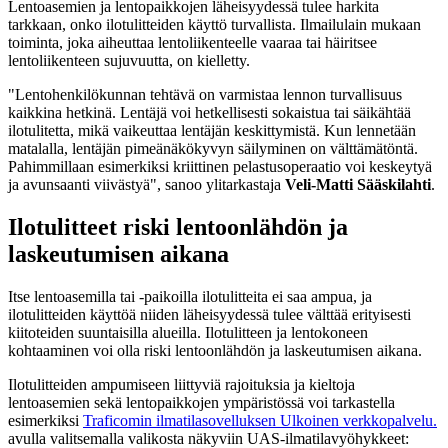
Lentoasemien ja lentopaikkojen läheisyydessä tulee harkita
tarkkaan, onko ilotulitteiden käyttö turvallista. Ilmailulain mukaan
toiminta, joka aiheuttaa lentoliikenteelle vaaraa tai häiritsee
lentoliikenteen sujuvuutta, on kielletty.
"Lentohenkilökunnan tehtävä on varmistaa lennon turvallisuus
kaikkina hetkinä. Lentäjä voi hetkellisesti sokaistua tai säikähtää
ilotulitetta, mikä vaikeuttaa lentäjän keskittymistä. Kun lennetään
matalalla, lentäjän pimeänäkökyvyn säilyminen on välttämätöntä.
Pahimmillaan esimerkiksi kriittinen pelastusoperaatio voi keskeytyä
ja avunsaanti viivästyä", sanoo ylitarkastaja
Veli-Matti Sääskilahti
.
Ilotulitteet riski lentoonlähdön ja
laskeutumisen aikana
Itse lentoasemilla tai -paikoilla ilotulitteita ei saa ampua, ja
ilotulitteiden käyttöä niiden läheisyydessä tulee välttää erityisesti
kiitoteiden suuntaisilla alueilla. Ilotulitteen ja lentokoneen
kohtaaminen voi olla riski lentoonlähdön ja laskeutumisen aikana.
Ilotulitteiden ampumiseen liittyviä rajoituksia ja kieltoja
lentoasemien sekä lentopaikkojen ympäristössä voi tarkastella
esimerkiksi
Traficomin ilmatilasovelluksen
Ulkoinen verkkopalvelu.
avulla valitsemalla valikosta näkyviin UAS-ilmatilavyöhykkeet: