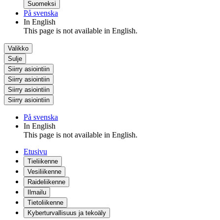
Suomeksi
På svenska
In English
This page is not available in English.
Valikko
Sulje
Siirry asiointiin
Siirry asiointiin
Siirry asiointiin
Siirry asiointiin
På svenska
In English
This page is not available in English.
Etusivu
Tieliikenne
Vesiliikenne
Raideliikenne
Ilmailu
Tietoliikenne
Kyberturvallisuus ja tekoäly