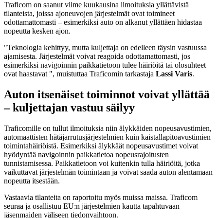
Traficom on saanut viime kuukausina ilmoituksia yllättävistä
tilanteista, joissa ajoneuvojen järjestelmät ovat toimineet
odottamattomasti – esimerkiksi auto on alkanut yllättäen hidastaa
nopeutta kesken ajon.
"Teknologia kehittyy, mutta kuljettaja on edelleen täysin vastuussa
ajamisesta. Järjestelmät voivat reagoida odottamattomasti, jos
esimerkiksi navigoinnin paikkatietoon tulee häiriöitä tai olosuhteet
ovat haastavat ", muistuttaa Traficomin tarkastaja
Lassi Varis
.
Auton itsenäiset toiminnot voivat yllättää
– kuljettajan vastuu säilyy
Traficomille on tullut ilmoituksia niin älykkäiden nopeusavustimien,
automaattisten hätäjarrutusjärjestelmien kuin kaistallapitoavustimien
toimintahäiriöistä. Esimerkiksi älykkäät nopeusavustimet voivat
hyödyntää navigoinnin paikkatietoa nopeusrajoitusten
tunnistamisessa. Paikkatietoon voi kuitenkin tulla häiriöitä, jotka
vaikuttavat järjestelmän toimintaan ja voivat saada auton alentamaan
nopeutta itsestään.
Vastaavia tilanteita on raportoitu myös muissa maissa. Traficom
seuraa ja osallistuu EU:n järjestelmien kautta tapahtuvaan
jäsenmaiden väliseen tiedonvaihtoon.