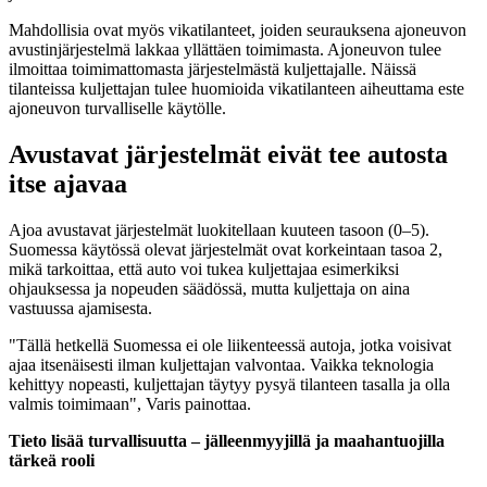
Mahdollisia ovat myös vikatilanteet, joiden seurauksena ajoneuvon
avustinjärjestelmä lakkaa yllättäen toimimasta. Ajoneuvon tulee
ilmoittaa toimimattomasta järjestelmästä kuljettajalle. Näissä
tilanteissa kuljettajan tulee huomioida vikatilanteen aiheuttama este
ajoneuvon turvalliselle käytölle.
Avustavat järjestelmät eivät tee autosta
itse ajavaa
Ajoa avustavat järjestelmät luokitellaan kuuteen tasoon (0–5).
Suomessa käytössä olevat järjestelmät ovat korkeintaan tasoa 2,
mikä tarkoittaa, että auto voi tukea kuljettajaa esimerkiksi
ohjauksessa ja nopeuden säädössä, mutta kuljettaja on aina
vastuussa ajamisesta.
"Tällä hetkellä Suomessa ei ole liikenteessä autoja, jotka voisivat
ajaa itsenäisesti ilman kuljettajan valvontaa. Vaikka teknologia
kehittyy nopeasti, kuljettajan täytyy pysyä tilanteen tasalla ja olla
valmis toimimaan", Varis painottaa.
Tieto lisää turvallisuutta – jälleenmyyjillä ja maahantuojilla
tärkeä rooli