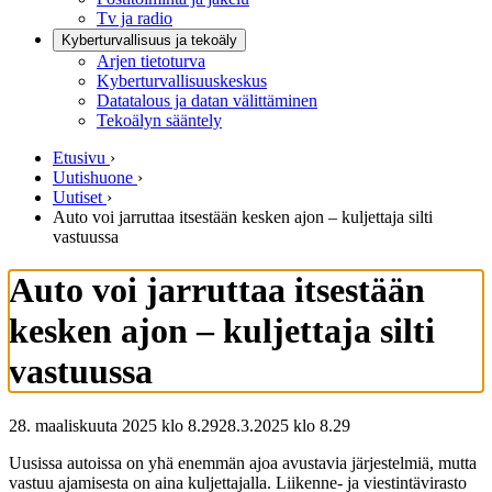
Tv ja radio
Kyberturvallisuus ja tekoäly
Arjen tietoturva
Kyberturvallisuuskeskus
Datatalous ja datan välittäminen
Tekoälyn sääntely
Etusivu
›
Uutishuone
›
Uutiset
›
Auto voi jarruttaa itsestään kesken ajon – kuljettaja silti
vastuussa
Auto voi jarruttaa itsestään
kesken ajon – kuljettaja silti
vastuussa
28. maaliskuuta 2025 klo 8.29
28.3.2025
klo
8.29
Uusissa autoissa on yhä enemmän ajoa avustavia järjestelmiä, mutta
vastuu ajamisesta on aina kuljettajalla. Liikenne- ja viestintävirasto