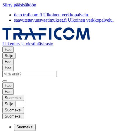
Siirry pääsisältöön
tieto.traficom.fi
Ulkoinen verkkopalvelu.
saavutettavuusvaatimukset.fi
Ulkoinen verkkopalvelu.
Liikenne- ja viestintävirasto
Hae
Sulje
Hae
Hae
Hae
Hae
Suomeksi
Sulje
Suomeksi
Suomeksi
Suomeksi