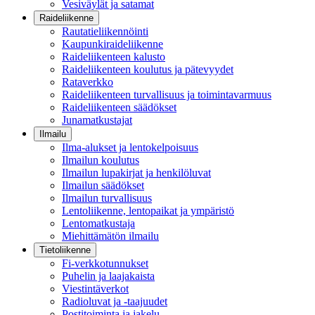
Vesiväylät ja satamat
Raideliikenne
Rautatieliikennöinti
Kaupunkiraideliikenne
Raideliikenteen kalusto
Raideliikenteen koulutus ja pätevyydet
Rataverkko
Raideliikenteen turvallisuus ja toimintavarmuus
Raideliikenteen säädökset
Junamatkustajat
Ilmailu
Ilma-alukset ja lentokelpoisuus
Ilmailun koulutus
Ilmailun lupakirjat ja henkilöluvat
Ilmailun säädökset
Ilmailun turvallisuus
Lentoliikenne, lentopaikat ja ympäristö
Lentomatkustaja
Miehittämätön ilmailu
Tietoliikenne
Fi-verkkotunnukset
Puhelin ja laajakaista
Viestintäverkot
Radioluvat ja -taajuudet
Postitoiminta ja jakelu