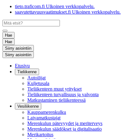
tieto.traficom.fi
Ulkoinen verkkopalvelu.
saavutettavuusvaatimukset.fi
Ulkoinen verkkopalvelu.
Hae
Hae
Siirry asiointiin
Siirry asiointiin
Etusivu
Tieliikenne
Autoilijat
Kuljetusala
Tieliikenteen muut yritykset
Tieliikenteen turvallisuus ja valvonta
Matkustaminen tieliikenteessä
Vesiliikenne
Kauppamerenkulku
Laivamatkustajat
Merenkulun pätevyydet ja meriterveys
Merenkulun säädökset ja digitalisaatio
Merikartoitus