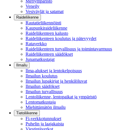
Meriympäristö
Veneily
Vesiväylät ja satamat
Raideliikenne
Rautatieliikennöinti
Kaupunkiraideliikenne
Raideliikenteen kalusto
Raideliikenteen koulutus ja pätevyydet
Rataverkko
Raideliikenteen turvallisuus ja toimintavarmuus
Raideliikenteen säädökset
Junamatkustajat
Ilmailu
Ilma-alukset ja lentokelpoisuus
Ilmailun koulutus
Ilmailun lupakirjat ja henkilöluvat
Ilmailun säädökset
Ilmailun turvallisuus
Lentoliikenne, lentopaikat ja ympäristö
Lentomatkustaja
Miehittämätön ilmailu
Tietoliikenne
Fi-verkkotunnukset
Puhelin ja laajakaista
Viestintäverkot