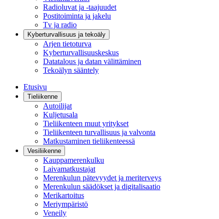
Radioluvat ja -taajuudet
Postitoiminta ja jakelu
Tv ja radio
Kyberturvallisuus ja tekoäly
Arjen tietoturva
Kyberturvallisuuskeskus
Datatalous ja datan välittäminen
Tekoälyn sääntely
Etusivu
Tieliikenne
Autoilijat
Kuljetusala
Tieliikenteen muut yritykset
Tieliikenteen turvallisuus ja valvonta
Matkustaminen tieliikenteessä
Vesiliikenne
Kauppamerenkulku
Laivamatkustajat
Merenkulun pätevyydet ja meriterveys
Merenkulun säädökset ja digitalisaatio
Merikartoitus
Meriympäristö
Veneily