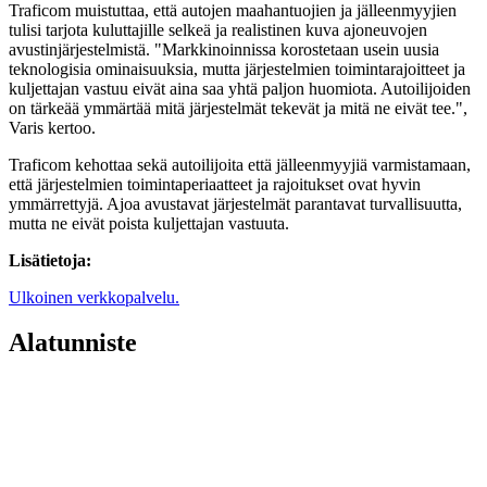
Traficom muistuttaa, että autojen maahantuojien ja jälleenmyyjien
tulisi tarjota kuluttajille selkeä ja realistinen kuva ajoneuvojen
avustinjärjestelmistä. "Markkinoinnissa korostetaan usein uusia
teknologisia ominaisuuksia, mutta järjestelmien toimintarajoitteet ja
kuljettajan vastuu eivät aina saa yhtä paljon huomiota. Autoilijoiden
on tärkeää ymmärtää mitä järjestelmät tekevät ja mitä ne eivät tee.",
Varis kertoo.
Traficom kehottaa sekä autoilijoita että jälleenmyyjiä varmistamaan,
että järjestelmien toimintaperiaatteet ja rajoitukset ovat hyvin
ymmärrettyjä. Ajoa avustavat järjestelmät parantavat turvallisuutta,
mutta ne eivät poista kuljettajan vastuuta.
Lisätietoja:
Ulkoinen verkkopalvelu.
Alatunniste