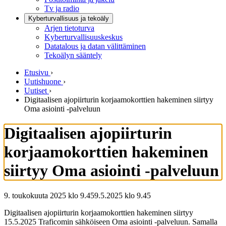
Tv ja radio
Kyberturvallisuus ja tekoäly
Arjen tietoturva
Kyberturvallisuuskeskus
Datatalous ja datan välittäminen
Tekoälyn sääntely
Etusivu
›
Uutishuone
›
Uutiset
›
Digitaalisen ajopiirturin korjaamokorttien hakeminen siirtyy
Oma asiointi -palveluun
Digitaalisen ajopiirturin
korjaamokorttien hakeminen
siirtyy Oma asiointi -palveluun
9. toukokuuta 2025 klo 9.45
9.5.2025
klo
9.45
Digitaalisen ajopiirturin korjaamokorttien hakeminen siirtyy
15.5.2025 Traficomin sähköiseen Oma asiointi -palveluun. Samalla