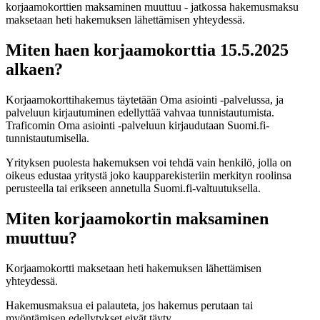
korjaamokorttien maksaminen muuttuu - jatkossa hakemusmaksu
maksetaan heti hakemuksen lähettämisen yhteydessä.
Miten haen korjaamokorttia 15.5.2025
alkaen?
Korjaamokorttihakemus täytetään Oma asiointi -palvelussa, ja
palveluun kirjautuminen edellyttää vahvaa tunnistautumista.
Traficomin Oma asiointi -palveluun kirjaudutaan Suomi.fi-
tunnistautumisella.
Yrityksen puolesta hakemuksen voi tehdä vain henkilö, jolla on
oikeus edustaa yritystä joko kaupparekisteriin merkityn roolinsa
perusteella tai erikseen annetulla Suomi.fi-valtuutuksella.
Miten korjaamokortin maksaminen
muuttuu?
Korjaamokortti maksetaan heti hakemuksen lähettämisen
yhteydessä.
Hakemusmaksua ei palauteta, jos hakemus perutaan tai
myöntämisen edellytykset eivät täyty.