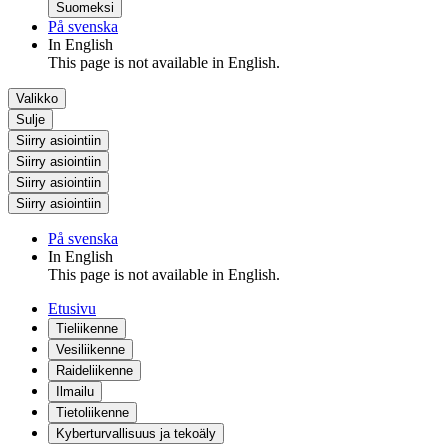
Suomeksi
På svenska
In English
This page is not available in English.
Valikko
Sulje
Siirry asiointiin
Siirry asiointiin
Siirry asiointiin
Siirry asiointiin
På svenska
In English
This page is not available in English.
Etusivu
Tieliikenne
Vesiliikenne
Raideliikenne
Ilmailu
Tietoliikenne
Kyberturvallisuus ja tekoäly