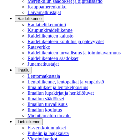
Merenkulun säädökset ja digitalisaatio
Kauppamerenkulku
Laivamatkustajat
Raideliikenne
Rautatieliikennöinti
Kaupunkiraideliikenne
Raideliikenteen kalusto
Raideliikenteen koulutus ja pätevyydet
Rataverkko
Raideliikenteen turvallisuus ja toimintavarmuus
Raideliikenteen säädökset
Junamatkustajat
Ilmailu
Lentomatkustaja
Lentoliikenne, lentopaikat ja ympäristö
Ilma-alukset ja lentokelpoisuus
Ilmailun lupakirjat ja henkilöluvat
Ilmailun säädökset
Ilmailun turvallisuus
Ilmailun koulutus
Miehittämätön ilmailu
Tietoliikenne
Fi-verkkotunnukset
Puhelin ja laajakaista
Viestintäverkot