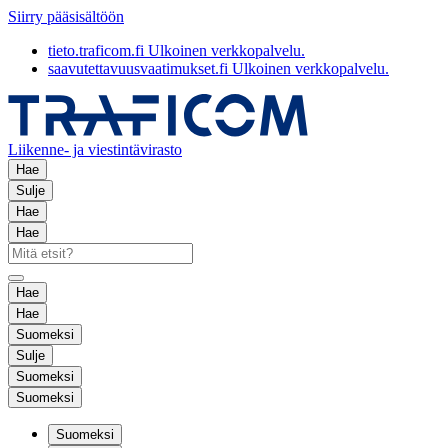
Siirry pääsisältöön
tieto.traficom.fi
Ulkoinen verkkopalvelu.
saavutettavuusvaatimukset.fi
Ulkoinen verkkopalvelu.
Liikenne- ja viestintävirasto
Hae
Sulje
Hae
Hae
Hae
Hae
Suomeksi
Sulje
Suomeksi
Suomeksi
Suomeksi