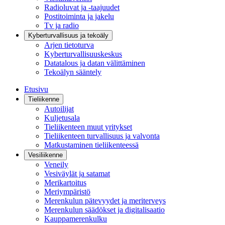
Radioluvat ja -taajuudet
Postitoiminta ja jakelu
Tv ja radio
Kyberturvallisuus ja tekoäly
Arjen tietoturva
Kyberturvallisuuskeskus
Datatalous ja datan välittäminen
Tekoälyn sääntely
Etusivu
Tieliikenne
Autoilijat
Kuljetusala
Tieliikenteen muut yritykset
Tieliikenteen turvallisuus ja valvonta
Matkustaminen tieliikenteessä
Vesiliikenne
Veneily
Vesiväylät ja satamat
Merikartoitus
Meriympäristö
Merenkulun pätevyydet ja meriterveys
Merenkulun säädökset ja digitalisaatio
Kauppamerenkulku