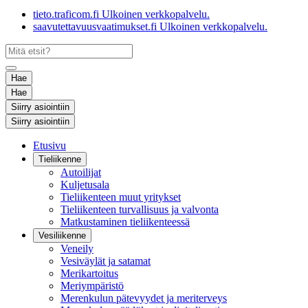
tieto.traficom.fi
Ulkoinen verkkopalvelu.
saavutettavuusvaatimukset.fi
Ulkoinen verkkopalvelu.
Hae
Hae
Siirry asiointiin
Siirry asiointiin
Etusivu
Tieliikenne
Autoilijat
Kuljetusala
Tieliikenteen muut yritykset
Tieliikenteen turvallisuus ja valvonta
Matkustaminen tieliikenteessä
Vesiliikenne
Veneily
Vesiväylät ja satamat
Merikartoitus
Meriympäristö
Merenkulun pätevyydet ja meriterveys