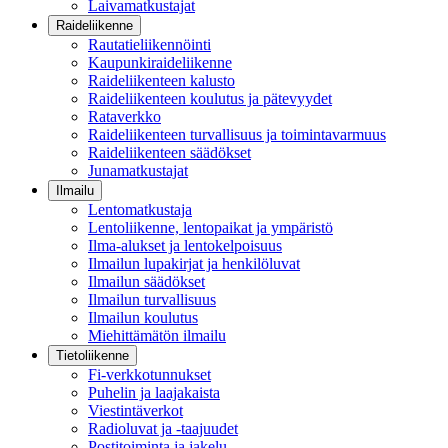
Laivamatkustajat
Raideliikenne
Rautatieliikennöinti
Kaupunkiraideliikenne
Raideliikenteen kalusto
Raideliikenteen koulutus ja pätevyydet
Rataverkko
Raideliikenteen turvallisuus ja toimintavarmuus
Raideliikenteen säädökset
Junamatkustajat
Ilmailu
Lentomatkustaja
Lentoliikenne, lentopaikat ja ympäristö
Ilma-alukset ja lentokelpoisuus
Ilmailun lupakirjat ja henkilöluvat
Ilmailun säädökset
Ilmailun turvallisuus
Ilmailun koulutus
Miehittämätön ilmailu
Tietoliikenne
Fi-verkkotunnukset
Puhelin ja laajakaista
Viestintäverkot
Radioluvat ja -taajuudet
Postitoiminta ja jakelu