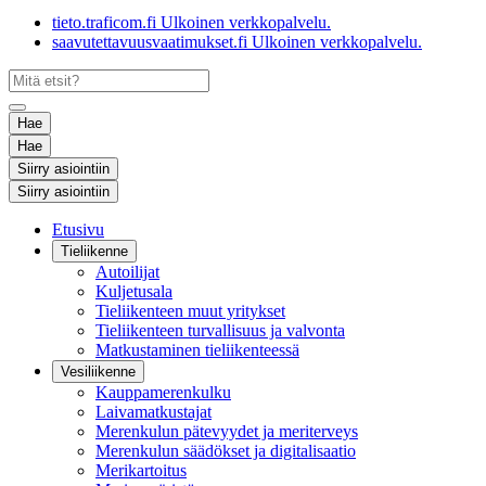
tieto.traficom.fi
Ulkoinen verkkopalvelu.
saavutettavuusvaatimukset.fi
Ulkoinen verkkopalvelu.
Hae
Hae
Siirry asiointiin
Siirry asiointiin
Etusivu
Tieliikenne
Autoilijat
Kuljetusala
Tieliikenteen muut yritykset
Tieliikenteen turvallisuus ja valvonta
Matkustaminen tieliikenteessä
Vesiliikenne
Kauppamerenkulku
Laivamatkustajat
Merenkulun pätevyydet ja meriterveys
Merenkulun säädökset ja digitalisaatio
Merikartoitus