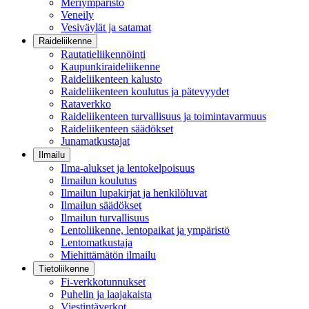
Meriympäristö
Veneily
Vesiväylät ja satamat
Raideliikenne
Rautatieliikennöinti
Kaupunkiraideliikenne
Raideliikenteen kalusto
Raideliikenteen koulutus ja pätevyydet
Rataverkko
Raideliikenteen turvallisuus ja toimintavarmuus
Raideliikenteen säädökset
Junamatkustajat
Ilmailu
Ilma-alukset ja lentokelpoisuus
Ilmailun koulutus
Ilmailun lupakirjat ja henkilöluvat
Ilmailun säädökset
Ilmailun turvallisuus
Lentoliikenne, lentopaikat ja ympäristö
Lentomatkustaja
Miehittämätön ilmailu
Tietoliikenne
Fi-verkkotunnukset
Puhelin ja laajakaista
Viestintäverkot