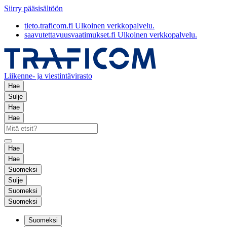
Siirry pääsisältöön
tieto.traficom.fi
Ulkoinen verkkopalvelu.
saavutettavuusvaatimukset.fi
Ulkoinen verkkopalvelu.
Liikenne- ja viestintävirasto
Hae
Sulje
Hae
Hae
Hae
Hae
Suomeksi
Sulje
Suomeksi
Suomeksi
Suomeksi