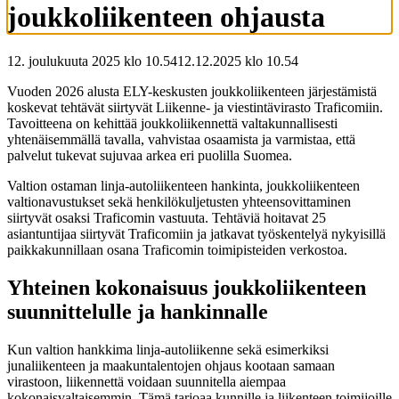
joukkoliikenteen ohjausta
12. joulukuuta 2025 klo 10.54
12.12.2025
klo
10.54
Vuoden 2026 alusta ELY-keskusten joukkoliikenteen järjestämistä
koskevat tehtävät siirtyvät Liikenne- ja viestintävirasto Traficomiin.
Tavoitteena on kehittää joukkoliikennettä valtakunnallisesti
yhtenäisemmällä tavalla, vahvistaa osaamista ja varmistaa, että
palvelut tukevat sujuvaa arkea eri puolilla Suomea.
Valtion ostaman linja-autoliikenteen hankinta, joukkoliikenteen
valtionavustukset sekä henkilökuljetusten yhteensovittaminen
siirtyvät osaksi Traficomin vastuuta. Tehtäviä hoitavat 25
asiantuntijaa siirtyvät Traficomiin ja jatkavat työskentelyä nykyisillä
paikkakunnillaan osana Traficomin toimipisteiden verkostoa.
Yhteinen kokonaisuus joukkoliikenteen
suunnittelulle ja hankinnalle
Kun valtion hankkima linja-autoliikenne sekä esimerkiksi
junaliikenteen ja maakuntalentojen ohjaus kootaan samaan
virastoon, liikennettä voidaan suunnitella aiempaa
kokonaisvaltaisemmin. Tämä tarjoaa kunnille ja liikenteen toimijoille