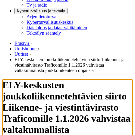
Tv ja radio
Kyberturvallisuus ja tekoäly
Arjen tietoturva
Kyberturvallisuuskeskus
Datatalous ja datan välittäminen
Tekoälyn sääntely
Etusivu
›
Uutishuone
›
Uutiset
›
ELY-keskusten joukkoliikennetehtävien siirto Liikenne- ja
viestintävirasto Traficomille 1.1.2026 vahvistaa
valtakunnallista joukkoliikenteen ohjausta
ELY-keskusten
joukkoliikennetehtävien siirto
Liikenne- ja viestintävirasto
Traficomille 1.1.2026 vahvistaa
valtakunnallista