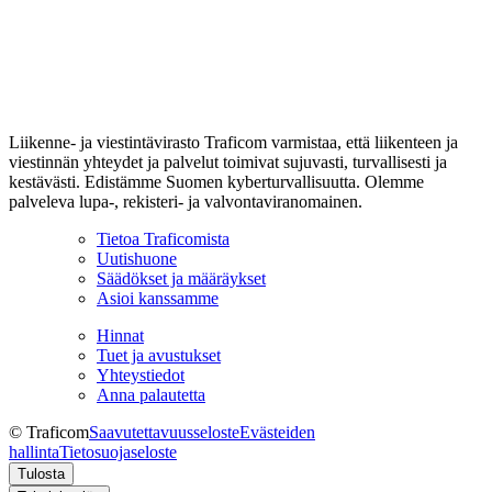
Liikenne- ja viestintävirasto Traficom varmistaa, että liikenteen ja
viestinnän yhteydet ja palvelut toimivat sujuvasti, turvallisesti ja
kestävästi. Edistämme Suomen kyberturvallisuutta. Olemme
palveleva lupa-, rekisteri- ja valvontaviranomainen.
Tietoa Traficomista
Uutishuone
Säädökset ja määräykset
Asioi kanssamme
Hinnat
Tuet ja avustukset
Yhteystiedot
Anna palautetta
© Traficom
Saavutettavuusseloste
Evästeiden
hallinta
Tietosuojaseloste
Tulosta