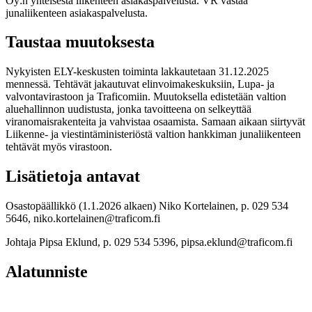
Oy:n yhteisestä liikenteen asiakaspalvelusta. VR vastaa
junaliikenteen asiakaspalvelusta.
Taustaa muutoksesta
Nykyisten ELY-keskusten toiminta lakkautetaan 31.12.2025
mennessä. Tehtävät jakautuvat elinvoimakeskuksiin, Lupa- ja
valvontavirastoon ja Traficomiin. Muutoksella edistetään valtion
aluehallinnon uudistusta, jonka tavoitteena on selkeyttää
viranomaisrakenteita ja vahvistaa osaamista. Samaan aikaan siirtyvät
Liikenne- ja viestintäministeriöstä valtion hankkiman junaliikenteen
tehtävät myös virastoon.
Lisätietoja antavat
Osastopäällikkö (1.1.2026 alkaen) Niko Kortelainen, p. 029 534
5646, niko.kortelainen@traficom.fi
Johtaja Pipsa Eklund, p. 029 534 5396, pipsa.eklund@traficom.fi
Alatunniste