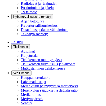
Radioluvat ja -taajuudet
Postitoiminta ja jakelu
Tv ja radio
Kyberturvallisuus ja tekoäly
Arjen tietoturva
Kyberturvallisuuskeskus
Datatalous ja datan välittäminen
Tekoälyn sääntely
Etusivu
Tieliikenne
Autoilijat
Kuljetusala
Tieliikenteen muut yritykset
Tieliikenteen turvallisuus ja valvonta
Matkustaminen tieliikenteessä
Vesiliikenne
Kauppamerenkulku
Laivamatkustajat
Merenkulun pätevyydet ja meriterveys
Merenkulun säädökset ja digitalisaatio
Merikartoitus
Meriympäristö
Veneily