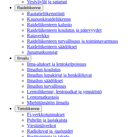
Vesiväylät ja satamat
Raideliikenne
Rautatieliikennöinti
Kaupunkiraideliikenne
Raideliikenteen kalusto
Raideliikenteen koulutus ja pätevyydet
Rataverkko
Raideliikenteen turvallisuus ja toimintavarmuus
Raideliikenteen säädökset
Junamatkustajat
Ilmailu
Ilma-alukset ja lentokelpoisuus
Ilmailun koulutus
Ilmailun lupakirjat ja henkilöluvat
Ilmailun säädökset
Ilmailun turvallisuus
Lentoliikenne, lentopaikat ja ympäristö
Lentomatkustaja
Miehittämätön ilmailu
Tietoliikenne
Fi-verkkotunnukset
Puhelin ja laajakaista
Viestintäverkot
Radioluvat ja -taajuudet
Postitoiminta ja jakelu