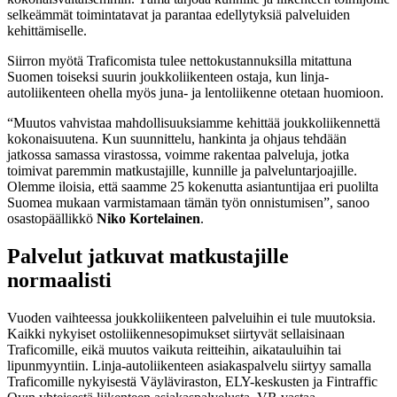
selkeämmät toimintatavat ja parantaa edellytyksiä palveluiden
kehittämiselle.
Siirron myötä Traficomista tulee nettokustannuksilla mitattuna
Suomen toiseksi suurin joukkoliikenteen ostaja, kun linja-
autoliikenteen ohella myös juna- ja lentoliikenne otetaan huomioon.
“Muutos vahvistaa mahdollisuuksiamme kehittää joukkoliikennettä
kokonaisuutena. Kun suunnittelu, hankinta ja ohjaus tehdään
jatkossa samassa virastossa, voimme rakentaa palveluja, jotka
toimivat paremmin matkustajille, kunnille ja palveluntarjoajille.
Olemme iloisia, että saamme 25 kokenutta asiantuntijaa eri puolilta
Suomea mukaan varmistamaan tämän työn onnistumisen”, sanoo
osastopäällikkö
Niko Kortelainen
.
Palvelut jatkuvat matkustajille
normaalisti
Vuoden vaihteessa joukkoliikenteen palveluihin ei tule muutoksia.
Kaikki nykyiset ostoliikennesopimukset siirtyvät sellaisinaan
Traficomille, eikä muutos vaikuta reitteihin, aikatauluihin tai
lipunmyyntiin. Linja-autoliikenteen asiakaspalvelu siirtyy samalla
Traficomille nykyisestä Väyläviraston, ELY-keskusten ja Fintraffic