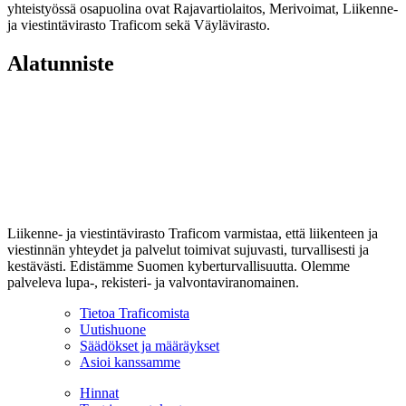
yhteistyössä osapuolina ovat Rajavartiolaitos, Merivoimat, Liikenne-
ja viestintävirasto Traficom sekä Väylävirasto.
Alatunniste
Liikenne- ja viestintävirasto Traficom varmistaa, että liikenteen ja
viestinnän yhteydet ja palvelut toimivat sujuvasti, turvallisesti ja
kestävästi. Edistämme Suomen kyberturvallisuutta. Olemme
palveleva lupa-, rekisteri- ja valvontaviranomainen.
Tietoa Traficomista
Uutishuone
Säädökset ja määräykset
Asioi kanssamme
Hinnat