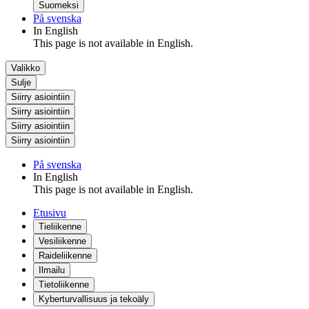
Suomeksi
På svenska
In English
This page is not available in English.
Valikko
Sulje
Siirry asiointiin
Siirry asiointiin
Siirry asiointiin
Siirry asiointiin
På svenska
In English
This page is not available in English.
Etusivu
Tieliikenne
Vesiliikenne
Raideliikenne
Ilmailu
Tietoliikenne
Kyberturvallisuus ja tekoäly