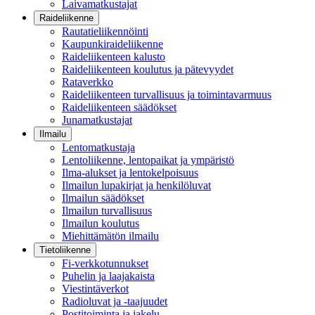
Laivamatkustajat
Raideliikenne
Rautatieliikennöinti
Kaupunkiraideliikenne
Raideliikenteen kalusto
Raideliikenteen koulutus ja pätevyydet
Rataverkko
Raideliikenteen turvallisuus ja toimintavarmuus
Raideliikenteen säädökset
Junamatkustajat
Ilmailu
Lentomatkustaja
Lentoliikenne, lentopaikat ja ympäristö
Ilma-alukset ja lentokelpoisuus
Ilmailun lupakirjat ja henkilöluvat
Ilmailun säädökset
Ilmailun turvallisuus
Ilmailun koulutus
Miehittämätön ilmailu
Tietoliikenne
Fi-verkkotunnukset
Puhelin ja laajakaista
Viestintäverkot
Radioluvat ja -taajuudet
Postitoiminta ja jakelu