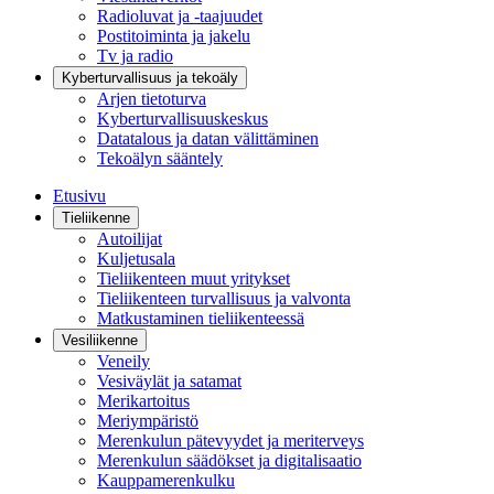
Radioluvat ja -taajuudet
Postitoiminta ja jakelu
Tv ja radio
Kyberturvallisuus ja tekoäly
Arjen tietoturva
Kyberturvallisuuskeskus
Datatalous ja datan välittäminen
Tekoälyn sääntely
Etusivu
Tieliikenne
Autoilijat
Kuljetusala
Tieliikenteen muut yritykset
Tieliikenteen turvallisuus ja valvonta
Matkustaminen tieliikenteessä
Vesiliikenne
Veneily
Vesiväylät ja satamat
Merikartoitus
Meriympäristö
Merenkulun pätevyydet ja meriterveys
Merenkulun säädökset ja digitalisaatio
Kauppamerenkulku