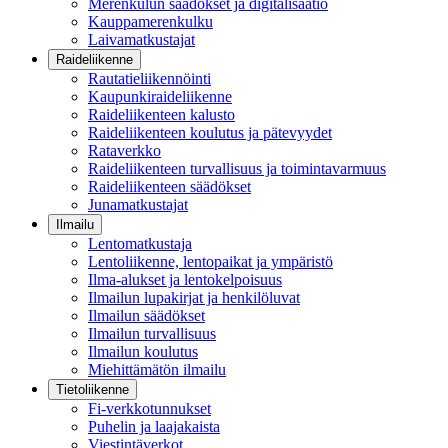
Merenkulun säädökset ja digitalisaatio
Kauppamerenkulku
Laivamatkustajat
Raideliikenne
Rautatieliikennöinti
Kaupunkiraideliikenne
Raideliikenteen kalusto
Raideliikenteen koulutus ja pätevyydet
Rataverkko
Raideliikenteen turvallisuus ja toimintavarmuus
Raideliikenteen säädökset
Junamatkustajat
Ilmailu
Lentomatkustaja
Lentoliikenne, lentopaikat ja ympäristö
Ilma-alukset ja lentokelpoisuus
Ilmailun lupakirjat ja henkilöluvat
Ilmailun säädökset
Ilmailun turvallisuus
Ilmailun koulutus
Miehittämätön ilmailu
Tietoliikenne
Fi-verkkotunnukset
Puhelin ja laajakaista
Viestintäverkot