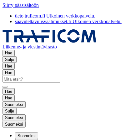
Siirry pääsisältöön
tieto.traficom.fi
Ulkoinen verkkopalvelu.
saavutettavuusvaatimukset.fi
Ulkoinen verkkopalvelu.
Liikenne- ja viestintävirasto
Hae
Sulje
Hae
Hae
Hae
Hae
Suomeksi
Sulje
Suomeksi
Suomeksi
Suomeksi