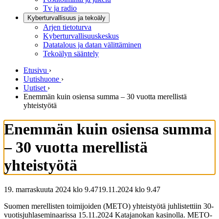
Tv ja radio
Kyberturvallisuus ja tekoäly
Arjen tietoturva
Kyberturvallisuuskeskus
Datatalous ja datan välittäminen
Tekoälyn sääntely
Etusivu
›
Uutishuone
›
Uutiset
›
Enemmän kuin osiensa summa – 30 vuotta merellistä
yhteistyötä
Enemmän kuin osiensa summa
– 30 vuotta merellistä
yhteistyötä
19. marraskuuta 2024 klo 9.47
19.11.2024
klo
9.47
Suomen merellisten toimijoiden (METO) yhteistyötä juhlistettiin 30-
vuotisjuhlaseminaarissa 15.11.2024 Katajanokan kasinolla. METO-