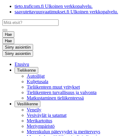
tieto.traficom.fi
Ulkoinen verkkopalvelu.
saavutettavuusvaatimukset.fi
Ulkoinen verkkopalvelu.
Hae
Hae
Siirry asiointiin
Siirry asiointiin
Etusivu
Tieliikenne
Autoilijat
Kuljetusala
Tieliikenteen muut yritykset
Tieliikenteen turvallisuus ja valvonta
Matkustaminen tieliikenteessä
Vesiliikenne
Veneily
Vesiväylät ja satamat
Merikartoitus
Meriympäristö
Merenkulun pätevyydet ja meriterveys