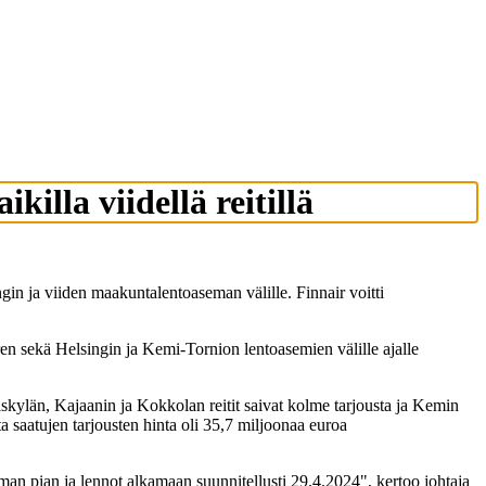
illa viidellä reitillä
ngin ja viiden maakuntalentoaseman välille. Finnair voitti
aren sekä Helsingin ja Kemi-Tornion lentoasemien välille ajalle
skylän, Kajaanin ja Kokkolan reitit saivat kolme tarjousta ja Kemin
ta saatujen tarjousten hinta oli 35,7 miljoonaa euroa
n pian ja lennot alkamaan suunnitellusti 29.4.2024", kertoo johtaja