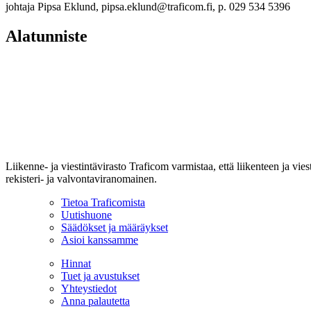
johtaja Pipsa Eklund, pipsa.eklund@traficom.fi, p. 029 534 5396
Alatunniste
Liikenne- ja viestintävirasto Traficom varmistaa, että liikenteen ja vi
rekisteri- ja valvontaviranomainen.
Tietoa Traficomista
Uutishuone
Säädökset ja määräykset
Asioi kanssamme
Hinnat
Tuet ja avustukset
Yhteystiedot
Anna palautetta