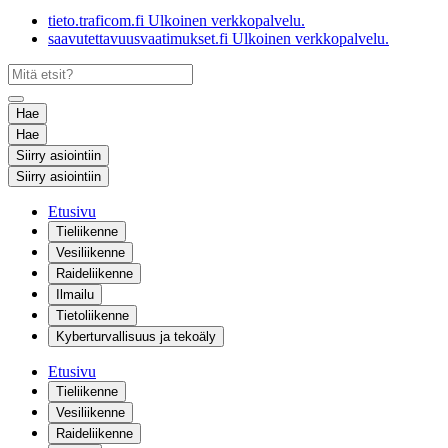
tieto.traficom.fi
Ulkoinen verkkopalvelu.
saavutettavuusvaatimukset.fi
Ulkoinen verkkopalvelu.
Hae
Hae
Siirry asiointiin
Siirry asiointiin
Etusivu
Tieliikenne
Vesiliikenne
Raideliikenne
Ilmailu
Tietoliikenne
Kyberturvallisuus ja tekoäly
Etusivu
Tieliikenne
Vesiliikenne
Raideliikenne