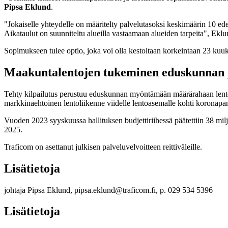
Pipsa Eklund
.
"Jokaiselle yhteydelle on määritelty palvelutasoksi keskimäärin 10 edes
Aikataulut on suunniteltu alueilla vastaamaan alueiden tarpeita", Ekl
Sopimukseen tulee optio, joka voi olla kestoltaan korkeintaan 23 kuu
Maakuntalentojen tukeminen eduskunnan 
Tehty kilpailutus perustuu eduskunnan myöntämään määrärahaan lentol
markkinaehtoinen lentoliikenne viidelle lentoasemalle kohti koronapa
Vuoden 2023 syyskuussa hallituksen budjettiriihessä päätettiin 38 m
2025.
Traficom on asettanut julkisen palveluvelvoitteen reittiväleille.
Lisätietoja
johtaja Pipsa Eklund, pipsa.eklund@traficom.fi, p. 029 534 5396
Lisätietoja