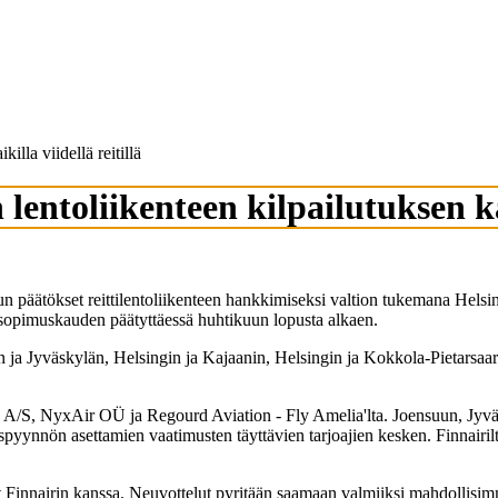
illa viidellä reitillä
entoliikenteen kilpailutuksen kaik
lun päätökset reittilentoliikenteen hankkimiseksi valtion tukemana Helsi
en sopimuskauden päätyttäessä huhtikuun lopusta alkaen.
ngin ja Jyväskylän, Helsingin ja Kajaanin, Helsingin ja Kokkola-Pietarsa
DAT A/S, NyxAir OÜ ja Regourd Aviation - Fly Amelia'lta. Joensuun, Jyvä
ouspyynnön asettamien vaatimusten täyttävien tarjoajien kesken. Finnairil
innairin kanssa. Neuvottelut pyritään saamaan valmiiksi mahdollisimma