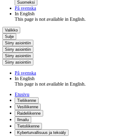
Suomeksi
På svenska
In English
This page is not available in English.
Valikko
Sulje
Siirry asiointiin
Siirry asiointiin
Siirry asiointiin
Siirry asiointiin
På svenska
In English
This page is not available in English.
Etusivu
Tieliikenne
Vesiliikenne
Raideliikenne
Ilmailu
Tietoliikenne
Kyberturvallisuus ja tekoäly