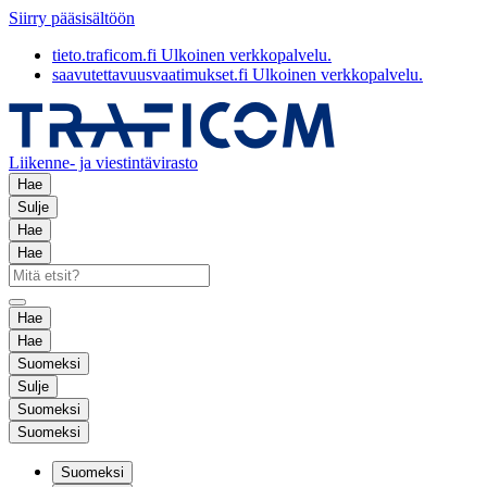
Siirry pääsisältöön
tieto.traficom.fi
Ulkoinen verkkopalvelu.
saavutettavuusvaatimukset.fi
Ulkoinen verkkopalvelu.
Liikenne- ja viestintävirasto
Hae
Sulje
Hae
Hae
Hae
Hae
Suomeksi
Sulje
Suomeksi
Suomeksi
Suomeksi