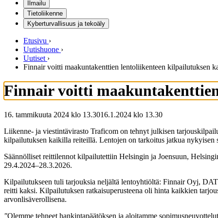
Ilmailu
Tietoliikenne
Kyberturvallisuus ja tekoäly
Etusivu
›
Uutishuone
›
Uutiset
›
Finnair voitti maakuntakenttien lentoliikenteen kilpailutuksen kaik
Finnair voitti maakuntakenttien l
16. tammikuuta 2024 klo 13.30
16.1.2024
klo
13.30
Liikenne- ja viestintävirasto Traficom on tehnyt julkisen tarjouskilpai
kilpailutuksen kaikilla reiteillä. Lentojen on tarkoitus jatkua nykyis
Säännölliset reittilennot kilpailutettiin Helsingin ja Joensuun, Helsi
29.4.2024–28.3.2026.
Kilpailutukseen tuli tarjouksia neljältä lentoyhtiöltä: Finnair Oyj, 
reitti kaksi. Kilpailutuksen ratkaisuperusteena oli hinta kaikkien tarj
arvonlisäverollisena.
"
Olemme tehneet hankintapäätöksen ja aloitamme sopimusneuvottelut F