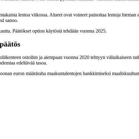
takaista lentoa viikossa. Alueet ovat voineet painottaa lentoja hieman e
und sanoo.
kautta. Päätökset option käytöstä tehdään vuonna 2025.
päätös
iikenteen ostoihin ja aiempaan vuonna 2020 tehtyyn väliaikaiseen rat
ndemiaa edeltävää tasoa.
iljoonan euron määräraha maakuntalentojen hankkimiseksi maaliskuuhun 