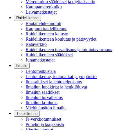
Merenkulun säädökset ja digitalisaatio
Kauppamerenkulku
Laivamatkustajat
Raideliikenne
Rautatieliikennöinti
Kaupunkiraideliikenne
Raideliikenteen kalusto
Raideliikenteen koulutus ja pätevyydet
Rataverkko
Raideliikenteen turvallisuus ja toimintavarmuus
Raideliikenteen säädökset
Junamatkustajat
Ilmailu
Lentomatkustaja
Lentoliikenne, lentopaikat ja ympäristö
Ilma-alukset ja lentokelpoisuus
Ilmailun lupakirjat ja henkilöluvat
Ilmailun säädökset
Ilmailun turvallisuus
Ilmailun koulutus
Miehittämätön ilmailu
Tietoliikenne
Fi-verkkotunnukset
Puhelin ja laajakaista
Viestintäverkot