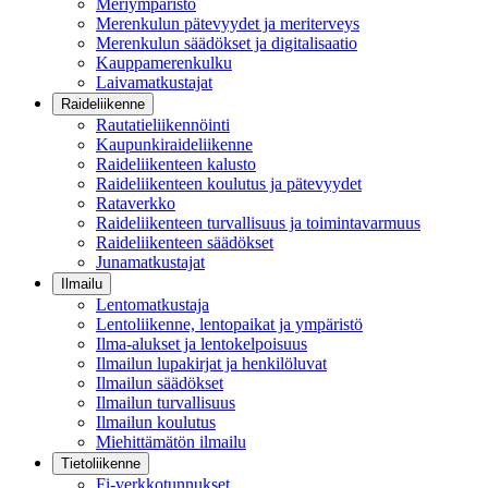
Meriympäristö
Merenkulun pätevyydet ja meriterveys
Merenkulun säädökset ja digitalisaatio
Kauppamerenkulku
Laivamatkustajat
Raideliikenne
Rautatieliikennöinti
Kaupunkiraideliikenne
Raideliikenteen kalusto
Raideliikenteen koulutus ja pätevyydet
Rataverkko
Raideliikenteen turvallisuus ja toimintavarmuus
Raideliikenteen säädökset
Junamatkustajat
Ilmailu
Lentomatkustaja
Lentoliikenne, lentopaikat ja ympäristö
Ilma-alukset ja lentokelpoisuus
Ilmailun lupakirjat ja henkilöluvat
Ilmailun säädökset
Ilmailun turvallisuus
Ilmailun koulutus
Miehittämätön ilmailu
Tietoliikenne
Fi-verkkotunnukset