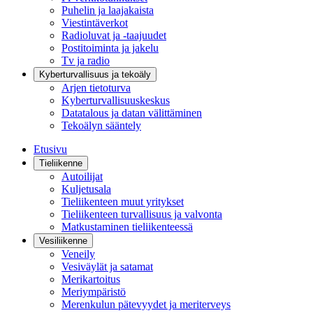
Puhelin ja laajakaista
Viestintäverkot
Radioluvat ja -taajuudet
Postitoiminta ja jakelu
Tv ja radio
Kyberturvallisuus ja tekoäly
Arjen tietoturva
Kyberturvallisuuskeskus
Datatalous ja datan välittäminen
Tekoälyn sääntely
Etusivu
Tieliikenne
Autoilijat
Kuljetusala
Tieliikenteen muut yritykset
Tieliikenteen turvallisuus ja valvonta
Matkustaminen tieliikenteessä
Vesiliikenne
Veneily
Vesiväylät ja satamat
Merikartoitus
Meriympäristö
Merenkulun pätevyydet ja meriterveys