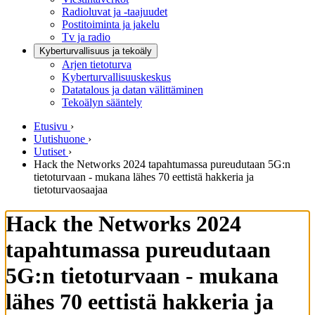
Radioluvat ja -taajuudet
Postitoiminta ja jakelu
Tv ja radio
Kyberturvallisuus ja tekoäly
Arjen tietoturva
Kyberturvallisuuskeskus
Datatalous ja datan välittäminen
Tekoälyn sääntely
Etusivu
›
Uutishuone
›
Uutiset
›
Hack the Networks 2024 tapahtumassa pureudutaan 5G:n
tietoturvaan - mukana lähes 70 eettistä hakkeria ja
tietoturvaosaajaa
Hack the Networks 2024
tapahtumassa pureudutaan
5G:n tietoturvaan - mukana
lähes 70 eettistä hakkeria ja