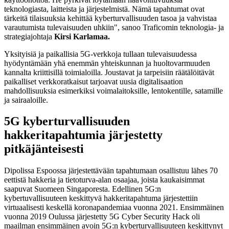
teknologiasta, laitteista ja järjestelmistä. Nämä tapahtumat ovat
tärkeitä tilaisuuksia kehittää kyberturvallisuuden tasoa ja vahvistaa
varautumista tulevaisuuden uhkiin", sanoo Traficomin teknologia- ja
strategiajohtaja
Kirsi Karlamaa.
Yksityisiä ja paikallisia 5G-verkkoja tullaan tulevaisuudessa
hyödyntämään yhä enemmän yhteiskunnan ja huoltovarmuuden
kannalta kriittisillä toimialoilla. Joustavat ja tarpeisiin räätälöitävät
paikalliset verkkoratkaisut tarjoavat uusia digitalisaation
mahdollisuuksia esimerkiksi voimalaitoksille, lentokentille, satamille
ja sairaaloille.
5G kyberturvallisuuden
hakkeritapahtumia järjestetty
pitkäjänteisesti
Dipolissa Espoossa järjestettävään tapahtumaan osallistuu lähes 70
eettistä hakkeria ja tietoturva-alan osaajaa, joista kaukaisimmat
saapuvat Suomeen Singaporesta. Edellinen 5G:n
kybertuvallisuuteen keskittyvä hakkeritapahtuma järjestettiin
virtuaalisesti keskellä koronapandemiaa vuonna 2021. Ensimmäinen
vuonna 2019 Oulussa järjestetty 5G Cyber Security Hack oli
maailman ensimmäinen avoin 5G:n kyberturvallisuuteen keskittynyt