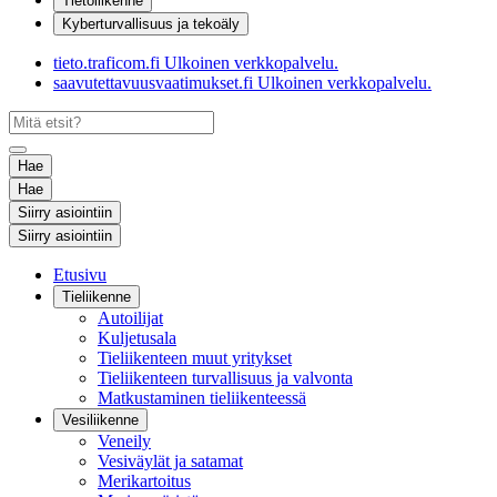
Tietoliikenne
Kyberturvallisuus ja tekoäly
tieto.traficom.fi
Ulkoinen verkkopalvelu.
saavutettavuusvaatimukset.fi
Ulkoinen verkkopalvelu.
Hae
Hae
Siirry asiointiin
Siirry asiointiin
Etusivu
Tieliikenne
Autoilijat
Kuljetusala
Tieliikenteen muut yritykset
Tieliikenteen turvallisuus ja valvonta
Matkustaminen tieliikenteessä
Vesiliikenne
Veneily
Vesiväylät ja satamat
Merikartoitus