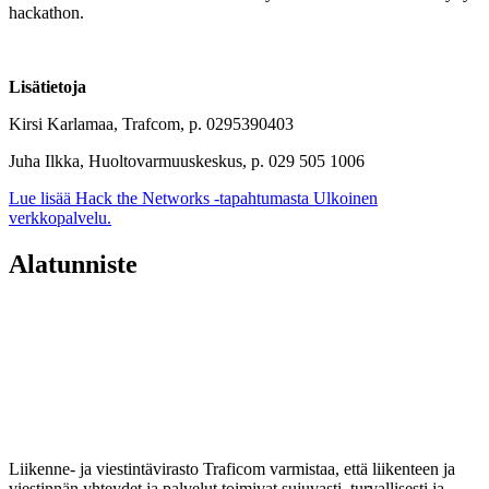
hackathon.
Lisätietoja
Kirsi Karlamaa, Trafcom, p. 0295390403
Juha Ilkka, Huoltovarmuuskeskus, p. 029 505 1006
Lue lisää Hack the Networks -tapahtumasta
Ulkoinen
verkkopalvelu.
Alatunniste
Liikenne- ja viestintävirasto Traficom varmistaa, että liikenteen ja
viestinnän yhteydet ja palvelut toimivat sujuvasti, turvallisesti ja