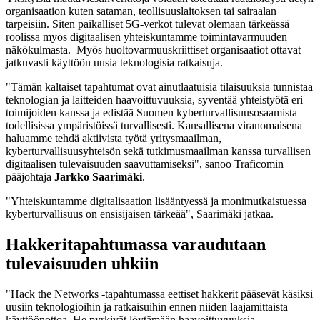
organisaation kuten sataman, teollisuuslaitoksen tai sairaalan
tarpeisiin. Siten paikalliset 5G-verkot tulevat olemaan tärkeässä
roolissa myös digitaalisen yhteiskuntamme toimintavarmuuden
näkökulmasta. Myös huoltovarmuuskriittiset organisaatiot ottavat
jatkuvasti käyttöön uusia teknologisia ratkaisuja.
"Tämän kaltaiset tapahtumat ovat ainutlaatuisia tilaisuuksia tunnistaa
teknologian ja laitteiden haavoittuvuuksia, syventää yhteistyötä eri
toimijoiden kanssa ja edistää Suomen kyberturvallisuusosaamista
todellisissa ympäristöissä turvallisesti. Kansallisena viranomaisena
haluamme tehdä aktiivista työtä yritysmaailman,
kyberturvallisuusyhteisön sekä tutkimusmaailman kanssa turvallisen
digitaalisen tulevaisuuden saavuttamiseksi", sanoo Traficomin
pääjohtaja
Jarkko Saarimäki
.
"Yhteiskuntamme digitalisaation lisääntyessä ja monimutkaistuessa
kyberturvallisuus on ensisijaisen tärkeää", Saarimäki jatkaa.
Hakkeritapahtumassa varaudutaan
tulevaisuuden uhkiin
"Hack the Networks -tapahtumassa eettiset hakkerit pääsevät käsiksi
uusiin teknologioihin ja ratkaisuihin ennen niiden laajamittaista
käyttöönottoa. He pyrkivät löytämään haavoittuvuuksia