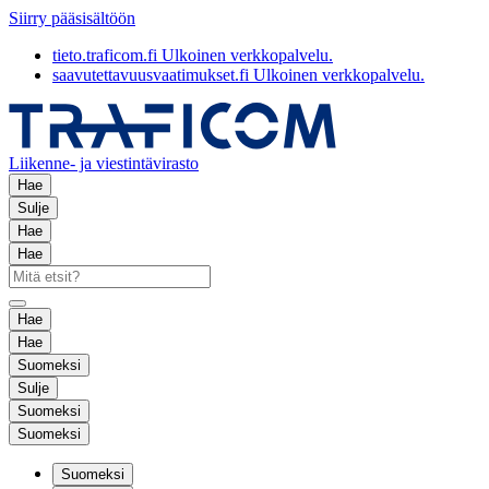
Siirry pääsisältöön
tieto.traficom.fi
Ulkoinen verkkopalvelu.
saavutettavuusvaatimukset.fi
Ulkoinen verkkopalvelu.
Liikenne- ja viestintävirasto
Hae
Sulje
Hae
Hae
Hae
Hae
Suomeksi
Sulje
Suomeksi
Suomeksi
Suomeksi