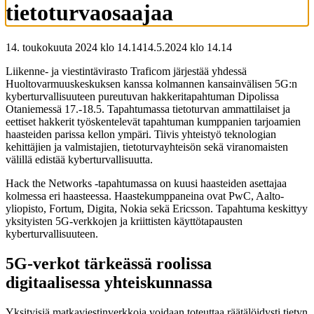
tietoturvaosaajaa
14. toukokuuta 2024 klo 14.14
14.5.2024
klo
14.14
Liikenne- ja viestintävirasto Traficom järjestää yhdessä
Huoltovarmuuskeskuksen kanssa kolmannen kansainvälisen 5G:n
kyberturvallisuuteen pureutuvan hakkeritapahtuman Dipolissa
Otaniemessä 17.-18.5. Tapahtumassa tietoturvan ammattilaiset ja
eettiset hakkerit työskentelevät tapahtuman kumppanien tarjoamien
haasteiden parissa kellon ympäri. Tiivis yhteistyö teknologian
kehittäjien ja valmistajien, tietoturvayhteisön sekä viranomaisten
välillä edistää kyberturvallisuutta.
Hack the Networks -tapahtumassa on kuusi haasteiden asettajaa
kolmessa eri haasteessa. Haastekumppaneina ovat PwC, Aalto-
yliopisto, Fortum, Digita, Nokia sekä Ericsson. Tapahtuma keskittyy
yksityisten 5G-verkkojen ja kriittisten käyttötapausten
kyberturvallisuuteen.
5G-verkot tärkeässä roolissa
digitaalisessa yhteiskunnassa
Yksityisiä matkaviestinverkkoja voidaan toteuttaa räätälöidysti tietyn