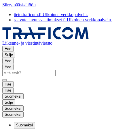
Siirry pääsisältöön
tieto.traficom.fi
Ulkoinen verkkopalvelu.
saavutettavuusvaatimukset.fi
Ulkoinen verkkopalvelu.
Liikenne- ja viestintävirasto
Hae
Sulje
Hae
Hae
Hae
Hae
Suomeksi
Sulje
Suomeksi
Suomeksi
Suomeksi