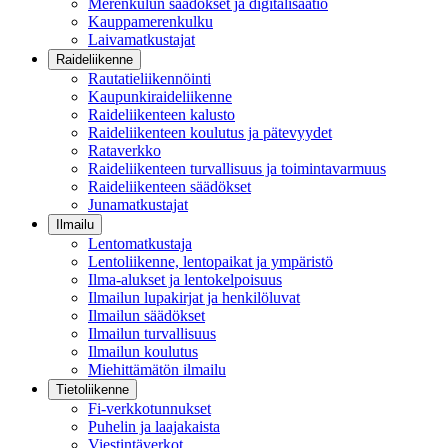
Merenkulun säädökset ja digitalisaatio
Kauppamerenkulku
Laivamatkustajat
Raideliikenne
Rautatieliikennöinti
Kaupunkiraideliikenne
Raideliikenteen kalusto
Raideliikenteen koulutus ja pätevyydet
Rataverkko
Raideliikenteen turvallisuus ja toimintavarmuus
Raideliikenteen säädökset
Junamatkustajat
Ilmailu
Lentomatkustaja
Lentoliikenne, lentopaikat ja ympäristö
Ilma-alukset ja lentokelpoisuus
Ilmailun lupakirjat ja henkilöluvat
Ilmailun säädökset
Ilmailun turvallisuus
Ilmailun koulutus
Miehittämätön ilmailu
Tietoliikenne
Fi-verkkotunnukset
Puhelin ja laajakaista
Viestintäverkot