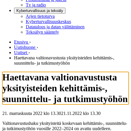
Tv ja radio
Kyberturvallisuus ja tekoäly
Arjen tietoturva
Kyberturvallisuuskeskus
Datatalous ja datan välittäminen
Tekoälyn sääntely
Etusivu
›
Uutishuone
›
Uutiset
›
Haettavana valtionavustusta yksityisteiden kehittämis-,
suunnittelu- ja tutkimustyöhön
Haettavana valtionavustusta
yksityisteiden kehittämis-,
suunnittelu- ja tutkimustyöhön
21. marraskuuta 2022 klo 13.30
21.11.2022
klo
13.30
Valtionavustushaku yksityisteitä koskevaan kehittämis-, suunnittelu-
ja tutkimustyöhön vuosille 2022–2024 on avattu uudelleen.