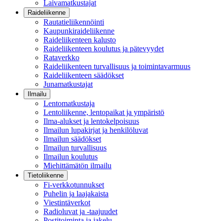
Laivamatkustajat
Raideliikenne
Rautatieliikennöinti
Kaupunkiraideliikenne
Raideliikenteen kalusto
Raideliikenteen koulutus ja pätevyydet
Rataverkko
Raideliikenteen turvallisuus ja toimintavarmuus
Raideliikenteen säädökset
Junamatkustajat
Ilmailu
Lentomatkustaja
Lentoliikenne, lentopaikat ja ympäristö
Ilma-alukset ja lentokelpoisuus
Ilmailun lupakirjat ja henkilöluvat
Ilmailun säädökset
Ilmailun turvallisuus
Ilmailun koulutus
Miehittämätön ilmailu
Tietoliikenne
Fi-verkkotunnukset
Puhelin ja laajakaista
Viestintäverkot
Radioluvat ja -taajuudet
Postitoiminta ja jakelu