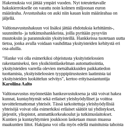
Hakemuksia voi jättää ympäri vuoden. Nyt toteutettavalle
hakukierrokselle on varattu noin kolmen miljoonan euron
määräraha. Avustushaku on auki niin kauan kuin määrärahaa on
jäljellä.
Valtionavustushakuun voi lisäksi jättää ehdotuksia kehittämis-,
suunnittelu- ja tutkimushankkeista, joilla pyritään pysyviin
muutoksiin ja parannuksiin yksityisteillä. Hankkeissa tuotetaan uutta
tietoa, jonka avulla voidaan vauhdittaa yksityisteiden kehitystä eri
osa-aluilla.
"Hanke voi olla esimerkiksi ohjeistusta yksityistielossien
rakentamiseksi, tien yksiköintilaskelman automatisointia,
yksityisteiden varrella olevien metsähakkuiden paikkatiedon
tuottamista, yksityistielossien tyyppipiirustusten laatimista tai
yksityisteiden luokittelun selvitys", kertoo erityisasiantuntija
Karoliina Aalto
Valtionavustus myönnetään hankeavustuksena ja sitä voivat hakea
kunnat, kuntayhtymät sekä erilaiset yleishyödylliset ja voittoa
tavoittelemattomat yhteisöt. Tässä tarkoitettuja yleishyödyllisiä
yhteisöjä voivat olla esimerkiksi erilaiset säätiöt tai yhdistykset,
järjestöt, yliopistot, ammattikorkeakoulut ja tutkimuslaitokset.
Kuntien ja kuntayhtymien joukkoon lasketaan muun muassa
maakuntien liitot. Hakijana voi olla myös edellä mainituista tahoista