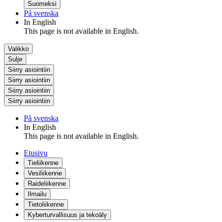
Suomeksi
På svenska
In English
This page is not available in English.
Valikko
Sulje
Siirry asiointiin
Siirry asiointiin
Siirry asiointiin
Siirry asiointiin
På svenska
In English
This page is not available in English.
Etusivu
Tieliikenne
Vesiliikenne
Raideliikenne
Ilmailu
Tietoliikenne
Kyberturvallisuus ja tekoäly