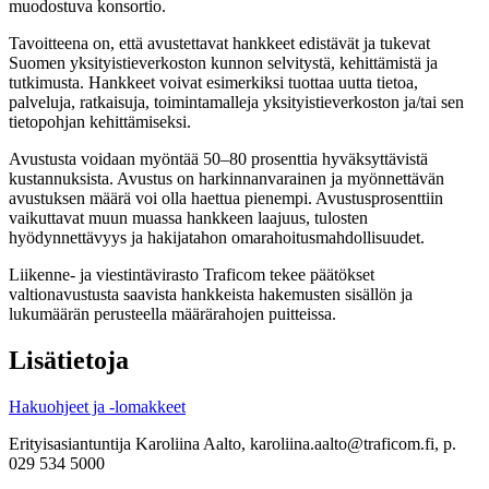
muodostuva konsortio.
Tavoitteena on, että avustettavat hankkeet edistävät ja tukevat
Suomen yksityistieverkoston kunnon selvitystä, kehittämistä ja
tutkimusta. Hankkeet voivat esimerkiksi tuottaa uutta tietoa,
palveluja, ratkaisuja, toimintamalleja yksityistieverkoston ja/tai sen
tietopohjan kehittämiseksi.
Avustusta voidaan myöntää 50–80 prosenttia hyväksyttävistä
kustannuksista. Avustus on harkinnanvarainen ja myönnettävän
avustuksen määrä voi olla haettua pienempi. Avustusprosenttiin
vaikuttavat muun muassa hankkeen laajuus, tulosten
hyödynnettävyys ja hakijatahon omarahoitusmahdollisuudet.
Liikenne- ja viestintävirasto Traficom tekee päätökset
valtionavustusta saavista hankkeista hakemusten sisällön ja
lukumäärän perusteella määrärahojen puitteissa.
Lisätietoja
Hakuohjeet ja -lomakkeet
Erityisasiantuntija Karoliina Aalto, karoliina.aalto@traficom.fi, p.
029 534 5000