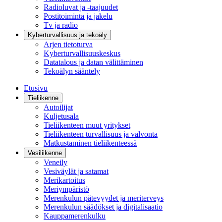
Radioluvat ja -taajuudet
Postitoiminta ja jakelu
Tv ja radio
Kyberturvallisuus ja tekoäly
Arjen tietoturva
Kyberturvallisuuskeskus
Datatalous ja datan välittäminen
Tekoälyn sääntely
Etusivu
Tieliikenne
Autoilijat
Kuljetusala
Tieliikenteen muut yritykset
Tieliikenteen turvallisuus ja valvonta
Matkustaminen tieliikenteessä
Vesiliikenne
Veneily
Vesiväylät ja satamat
Merikartoitus
Meriympäristö
Merenkulun pätevyydet ja meriterveys
Merenkulun säädökset ja digitalisaatio
Kauppamerenkulku