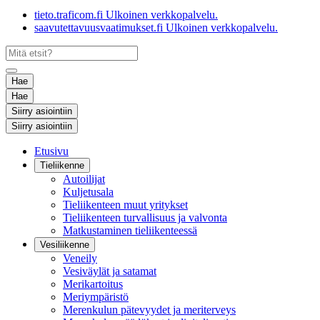
tieto.traficom.fi
Ulkoinen verkkopalvelu.
saavutettavuusvaatimukset.fi
Ulkoinen verkkopalvelu.
Hae
Hae
Siirry asiointiin
Siirry asiointiin
Etusivu
Tieliikenne
Autoilijat
Kuljetusala
Tieliikenteen muut yritykset
Tieliikenteen turvallisuus ja valvonta
Matkustaminen tieliikenteessä
Vesiliikenne
Veneily
Vesiväylät ja satamat
Merikartoitus
Meriympäristö
Merenkulun pätevyydet ja meriterveys