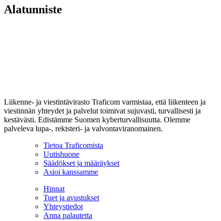
Alatunniste
Liikenne- ja viestintävirasto Traficom varmistaa, että liikenteen ja
viestinnän yhteydet ja palvelut toimivat sujuvasti, turvallisesti ja
kestävästi. Edistämme Suomen kyberturvallisuutta. Olemme
palveleva lupa-, rekisteri- ja valvontaviranomainen.
Tietoa Traficomista
Uutishuone
Säädökset ja määräykset
Asioi kanssamme
Hinnat
Tuet ja avustukset
Yhteystiedot
Anna palautetta