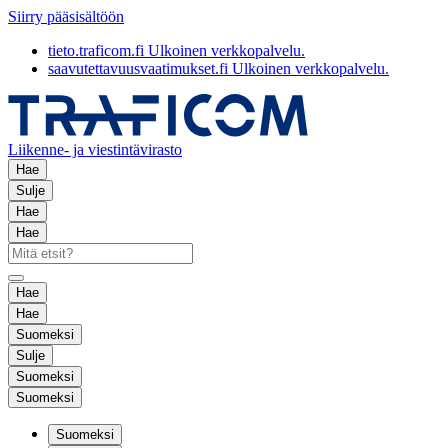
Siirry pääsisältöön
tieto.traficom.fi
Ulkoinen verkkopalvelu.
saavutettavuusvaatimukset.fi
Ulkoinen verkkopalvelu.
Liikenne- ja viestintävirasto
Hae
Sulje
Hae
Hae
Hae
Hae
Suomeksi
Sulje
Suomeksi
Suomeksi
Suomeksi