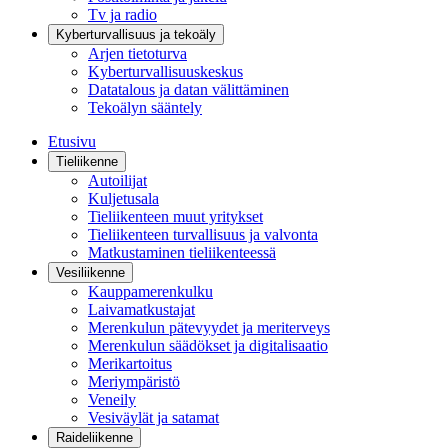
Tv ja radio
Kyberturvallisuus ja tekoäly
Arjen tietoturva
Kyberturvallisuuskeskus
Datatalous ja datan välittäminen
Tekoälyn sääntely
Etusivu
Tieliikenne
Autoilijat
Kuljetusala
Tieliikenteen muut yritykset
Tieliikenteen turvallisuus ja valvonta
Matkustaminen tieliikenteessä
Vesiliikenne
Kauppamerenkulku
Laivamatkustajat
Merenkulun pätevyydet ja meriterveys
Merenkulun säädökset ja digitalisaatio
Merikartoitus
Meriympäristö
Veneily
Vesiväylät ja satamat
Raideliikenne