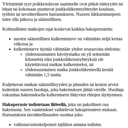
Yleisimmät syyt poikkeusluvan saamiselle ovat pitkät etäisyydet tai
hitaat tai kokonaan puuttuvat joukkoliikenneyhteydet kouluun,
työhön tai tavoitteelliseen harrastukseen. Nuoren liikkumistarpeen
tulee olla jatkuva ja säännöllinen.
Kohtuullisten matkojen rajat koskevat kaikkia hakuperusteita:
nuoren säännöllinen kulkemistarve on vähintään neljä kertaa
viikossa ja
kulkemistarve täyttää vähintään yhden seuraavista ehdoista:
yhdensuuntainen kävelymatka on yli seitsemän
kilometriä eikä joukkoliikenneyhteyksiä ole
käytettävissä matkan kulkemiseksi, tai
yhdensuuntainen matka joukkoliikenteellä kestää
vähintään 1,5 tuntia.
Kuljettavan matkan säännöllisyyden ja pituuden tai keston arvioi
kuitenkin nuoren huoltaja, joka hakemuksen jättää vireille. Huoltaja
vakuuttaa hakemuksella kulkemiseen liittyvien ehtojen täyttymisen.
Hakuperuste todistetaan liitteellä,
joka on pakollinen osa
hakemusta. Sen vaatimukset vaihtelevat hakuperusteen mukaan.
Harrastuksen tavoitteellisuuden osoittaa joko
valtionavustuskelpoisen lajiliiton antama todistus