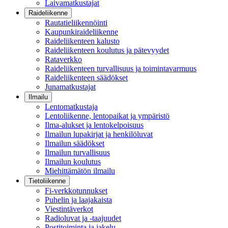
Laivamatkustajat
Raideliikenne
Rautatieliikennöinti
Kaupunkiraideliikenne
Raideliikenteen kalusto
Raideliikenteen koulutus ja pätevyydet
Rataverkko
Raideliikenteen turvallisuus ja toimintavarmuus
Raideliikenteen säädökset
Junamatkustajat
Ilmailu
Lentomatkustaja
Lentoliikenne, lentopaikat ja ympäristö
Ilma-alukset ja lentokelpoisuus
Ilmailun lupakirjat ja henkilöluvat
Ilmailun säädökset
Ilmailun turvallisuus
Ilmailun koulutus
Miehittämätön ilmailu
Tietoliikenne
Fi-verkkotunnukset
Puhelin ja laajakaista
Viestintäverkot
Radioluvat ja -taajuudet
Postitoiminta ja jakelu