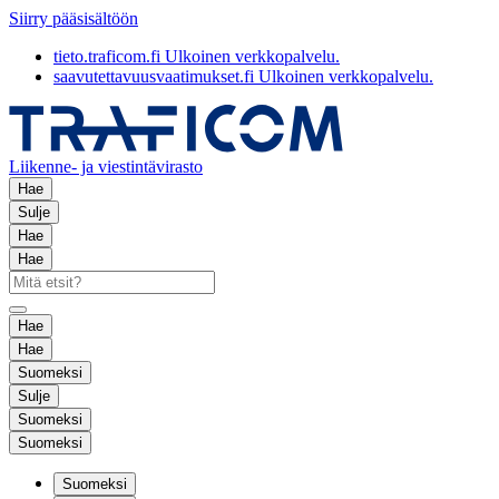
Siirry pääsisältöön
tieto.traficom.fi
Ulkoinen verkkopalvelu.
saavutettavuusvaatimukset.fi
Ulkoinen verkkopalvelu.
Liikenne- ja viestintävirasto
Hae
Sulje
Hae
Hae
Hae
Hae
Suomeksi
Sulje
Suomeksi
Suomeksi
Suomeksi