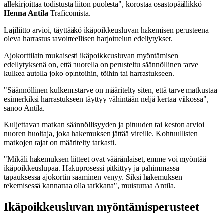
allekirjoittaa todistusta liiton puolesta", korostaa osastopäällikkö
Henna Antila
Traficomista.
Lajiliitto arvioi, täyttääkö ikäpoikkeusluvan hakemisen perusteena
oleva harrastus tavoitteellisen harjoittelun edellytykset.
Ajokorttilain mukaisesti ikäpoikkeusluvan myöntämisen
edellytyksenä on, että nuorella on perusteltu säännöllinen tarve
kulkea autolla joko opintoihin, töihin tai harrastukseen.
"Säännöllinen kulkemistarve on määritelty siten, että tarve matkustaa
esimerkiksi harrastukseen täyttyy vähintään neljä kertaa viikossa",
sanoo Antila.
Kuljettavan matkan säännöllisyyden ja pituuden tai keston arvioi
nuoren huoltaja, joka hakemuksen jättää vireille. Kohtuullisten
matkojen rajat on määritelty tarkasti.
"Mikäli hakemuksen liitteet ovat vääränlaiset, emme voi myöntää
ikäpoikkeuslupaa. Hakuprosessi pitkittyy ja pahimmassa
tapauksessa ajokortin saaminen venyy. Siksi hakemuksen
tekemisessä kannattaa olla tarkkana", muistuttaa Antila.
Ikäpoikkeusluvan myöntämisperusteet