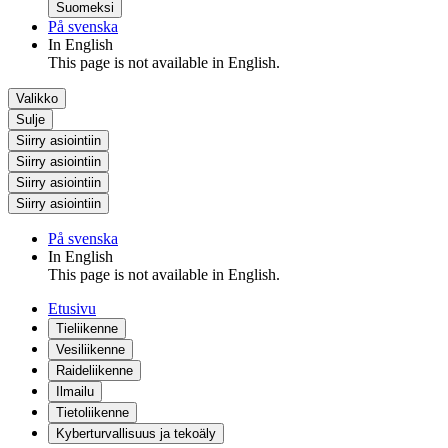
Suomeksi
På svenska
In English
This page is not available in English.
Valikko
Sulje
Siirry asiointiin
Siirry asiointiin
Siirry asiointiin
Siirry asiointiin
På svenska
In English
This page is not available in English.
Etusivu
Tieliikenne
Vesiliikenne
Raideliikenne
Ilmailu
Tietoliikenne
Kyberturvallisuus ja tekoäly