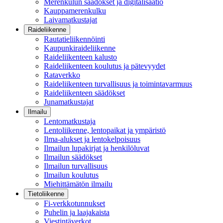
Merenkulun säädökset ja digitalisaatio
Kauppamerenkulku
Laivamatkustajat
Raideliikenne
Rautatieliikennöinti
Kaupunkiraideliikenne
Raideliikenteen kalusto
Raideliikenteen koulutus ja pätevyydet
Rataverkko
Raideliikenteen turvallisuus ja toimintavarmuus
Raideliikenteen säädökset
Junamatkustajat
Ilmailu
Lentomatkustaja
Lentoliikenne, lentopaikat ja ympäristö
Ilma-alukset ja lentokelpoisuus
Ilmailun lupakirjat ja henkilöluvat
Ilmailun säädökset
Ilmailun turvallisuus
Ilmailun koulutus
Miehittämätön ilmailu
Tietoliikenne
Fi-verkkotunnukset
Puhelin ja laajakaista
Viestintäverkot