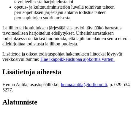
tavoitteellisesta harjoittelusta tai
opetus- ja kulttuuriministeriön luvalla toimivan taiteen
perusopetuksen järjestäjän antama todistus taiteen
perusopintojen suorittamisesta.
Lajiliitto tai koulutuksen järjestäjä siis arvioi, täyttääkö harrastus
tavoitteellisen harjoittelun edellytykset. Urheiluharrastuksen
todistuksessa on tärkeä huomioida, että lajiliiton alainen seura ei voi
allekirjoittaa todistusta lajiliiton puolesta.
Lisätietoa ja oikeat todistuspohjat hakemuksen liitteeksi löytyvät
verkkosivuiltamme:
Hae ikäpoikkeuslupaa ajokorttia varten
Lisätietoja aiheesta
Henna Antila, osastopäällikkö,
henna.antila@traficom.fi
, p. 029 534
5277.
Alatunniste