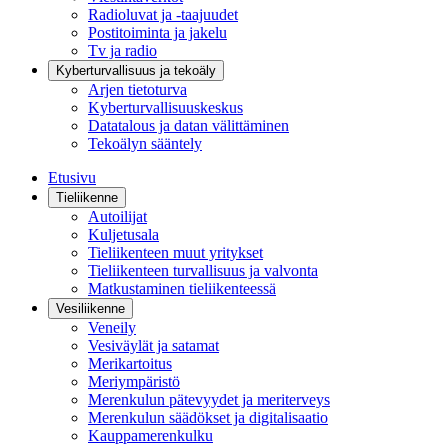
Radioluvat ja -taajuudet
Postitoiminta ja jakelu
Tv ja radio
Kyberturvallisuus ja tekoäly
Arjen tietoturva
Kyberturvallisuuskeskus
Datatalous ja datan välittäminen
Tekoälyn sääntely
Etusivu
Tieliikenne
Autoilijat
Kuljetusala
Tieliikenteen muut yritykset
Tieliikenteen turvallisuus ja valvonta
Matkustaminen tieliikenteessä
Vesiliikenne
Veneily
Vesiväylät ja satamat
Merikartoitus
Meriympäristö
Merenkulun pätevyydet ja meriterveys
Merenkulun säädökset ja digitalisaatio
Kauppamerenkulku