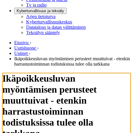
Tv ja radio
Kyberturvallisuus ja tekoäly
Arjen tietoturva
Kyberturvallisuuskeskus
Datatalous ja datan välittäminen
Tekoälyn sääntely
Etusivu
›
Uutishuone
›
Uutiset
›
Ikäpoikkeusluvan myöntämisen perusteet muuttuivat - etenkin
harrastustoiminnan todistuksissa tulee olla tarkkana
Ikäpoikkeusluvan
myöntämisen perusteet
muuttuivat - etenkin
harrastustoiminnan
todistuksissa tulee olla