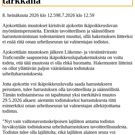
tarkkana
8. heinäkuuta 2026 klo 12.59
8.7.2026
klo
12.59
Ajokorttilain muutokset kiristivät ajokortin ikäpoikkeusluvan
myöntämisperusteita. Etenkin tavoitteellisen ja säännöllisen
harrastustoiminnan todentaminen muuttui, sillä hakemuksen liitteeksi
ei enää riitä oman urheiluseuran tai valmentajan todistus.
Ajokorttilain muutoksen jälkeen Liikenne- ja viestintävirasto
Traficomille saapuneista ikäpoikkeuslupahakemuksista on voitu
todeta, että tätä muutosta ei olla ehkä huomattu. Hakemusten liitteinä
on ollut yllättävän paljon vääränlaisia todistuksia
urheiluharrastuksesta.
Jotta ajokortin voi ikäpoikkeusluvalla saada harrastukseen
perustuen, tulee harrastuksen olla tavoitteellista ja säännöllistä.
Tämän todistamisessa on tapahtunut yksi merkittävä muutos
29.5.2026 alkaen: aiemmin todistukseksi harrastuksesta riitti
esimerkiksi oman urheiluseuran tai valmentajan allekirjoittama
todistus.
"Nyt vain valtionavustuskelpoisen lajiliiton antama todistus
hyväksytään todistuksena urheiluharrastuksen tavoitteellisuudesta.
Todistus tulee olla lajiliitolta, eikä lajiliiton alainen seura voi