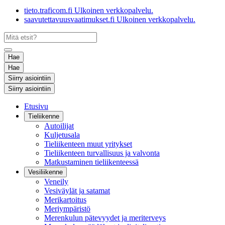
tieto.traficom.fi
Ulkoinen verkkopalvelu.
saavutettavuusvaatimukset.fi
Ulkoinen verkkopalvelu.
Hae
Hae
Siirry asiointiin
Siirry asiointiin
Etusivu
Tieliikenne
Autoilijat
Kuljetusala
Tieliikenteen muut yritykset
Tieliikenteen turvallisuus ja valvonta
Matkustaminen tieliikenteessä
Vesiliikenne
Veneily
Vesiväylät ja satamat
Merikartoitus
Meriympäristö
Merenkulun pätevyydet ja meriterveys