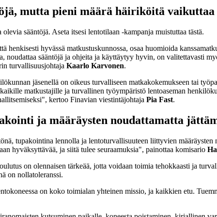
öjä, mutta pieni määrä häiriköitä vaikutta
olevia sääntöjä. Aseta itsesi lentotilaan -kampanja muistuttaa tästä.
i että henkisesti hyvässä matkustuskunnossa, osaa huomioida kanssamatkus
a, noudattaa sääntöjä ja ohjeita ja käyttäytyy hyvin, on valitettavasti m
in turvallisuusjohtaja
Kaarlo Karvonen
.
ilökunnan jäsenellä on oikeus turvalliseen matkakokemukseen tai työpaik
kaikille matkustajille ja turvallinen työympäristö lentoaseman henkilö
allitsemiseksi", kertoo Finavian viestintäjohtaja
Pia Fast
.
upakointi ja määräysten noudattamatta jättä
, tupakointina lennolla ja lentoturvallisuuteen liittyvien määräysten no
aan hyväksyttävää, ja siitä tulee seuraamuksia", painottaa komisario
Ha
lutus on olennaisen tärkeää, jotta voidaan toimia tehokkaasti ja turvall
ä on nollatoleranssi.
ntokoneessa on koko toimialan yhteinen missio, ja kaikkien etu. Tuemme
iranomaisten kutsuminen paikalle, koneesta poistaminen, kirjallinen var