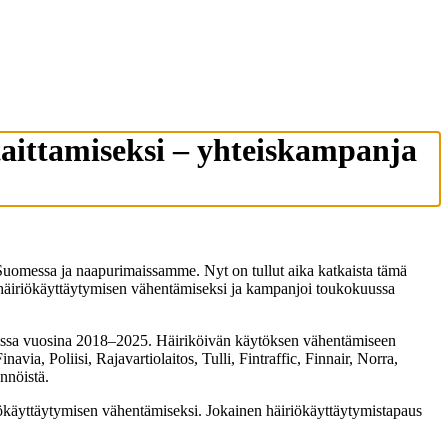
taittamiseksi – yhteiskampanja
 Suomessa ja naapurimaissamme. Nyt on tullut aika katkaista tämä
itä häiriökäyttäytymisen vähentämiseksi ja kampanjoi toukokuussa
opassa vuosina 2018–2025. Häiriköivän käytöksen vähentämiseen
via, Poliisi, Rajavartiolaitos, Tulli, Fintraffic, Finnair, Norra,
nnöistä.
riökäyttäytymisen vähentämiseksi. Jokainen häiriökäyttäytymistapaus