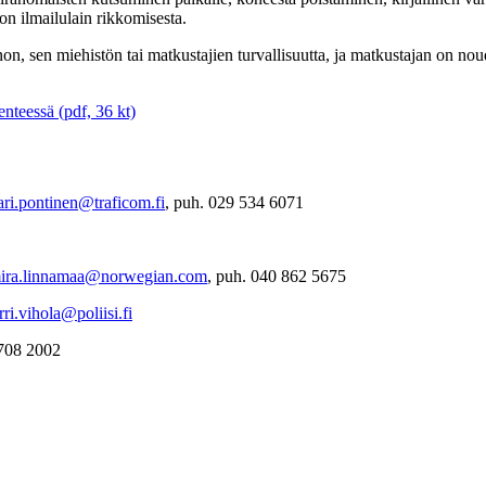
n ilmailulain rikkomisesta.
n, sen miehistön tai matkustajien turvallisuutta, ja matkustajan on nou
nteessä (pdf, 36 kt)
ari.pontinen@traficom.fi
, puh. 029 534 6071
ira.linnamaa@norwegian.com
, puh. 040 862 5675
rri.vihola@poliisi.fi
 708 2002