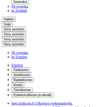
Suomeksi
På svenska
In English
Valikko
Sulje
Siirry asiointiin
Siirry asiointiin
Siirry asiointiin
Siirry asiointiin
På svenska
In English
Etusivu
Tieliikenne
Vesiliikenne
Raideliikenne
Ilmailu
Tietoliikenne
Kyberturvallisuus ja tekoäly
tieto.traficom.fi
Ulkoinen verkkopalvelu.