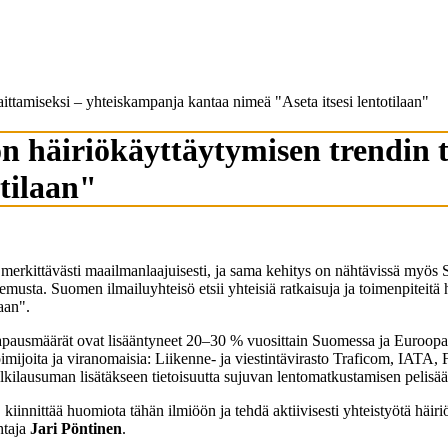
aittamiseksi – yhteiskampanja kantaa nimeä "Aseta itsesi lentotilaan"
ön häiriökäyttäytymisen trendin 
otilaan"
merkittävästi maailmanlaajuisesti, ja sama kehitys on nähtävissä myös
okemusta. Suomen ilmailuyhteisö etsii yhteisiä ratkaisuja ja toimenpite
aan".
a tapausmäärät ovat lisääntyneet 20–30 % vuosittain Suomessa ja Euro
ijoita ja viranomaisia: Liikenne- ja viestintävirasto Traficom, IATA, Fina
ulkilausuman lisätäkseen tietoisuutta sujuvan lentomatkustamisen pelisää
kiinnittää huomiota tähän ilmiöön ja tehdä aktiivisesti yhteistyötä häi
htaja
Jari Pöntinen
.