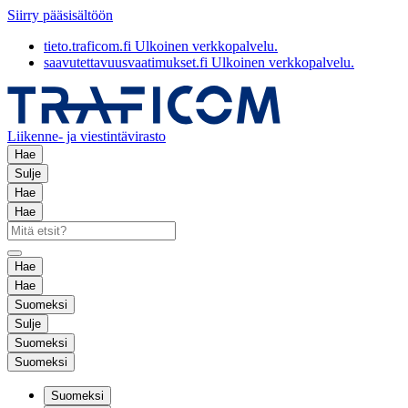
Siirry pääsisältöön
tieto.traficom.fi
Ulkoinen verkkopalvelu.
saavutettavuusvaatimukset.fi
Ulkoinen verkkopalvelu.
Liikenne- ja viestintävirasto
Hae
Sulje
Hae
Hae
Hae
Hae
Suomeksi
Sulje
Suomeksi
Suomeksi
Suomeksi