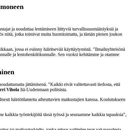
a moneen
tajat ja noudattaa lentämiseen liittyviä turvallisuusmääräyksiä ja
yös niitä, jotka toimivat muita huomioimatta, ja tämän pienen joukon
kaan, jossa ei esiinny häiritsevää käyttäytymistä. "Ilmailuyhteisönä
kunnalle ja lentohenkilökunnalle. Sen vuoksi kehitämme ja otamme
minen
udattamatta jättämisenä. "Kaikki eivät valitettavasti tiedosta, että
rri Vihola
Itä-Uudenmaan poliisista.
isesti häiriötilanteita aiheuttavien matkustajien kanssa. Koulutukseen
 kaikkia työntekijöitä tässä työssä ja seuraamme kaikkia tapauksia",
oitus tai matkustuskielto, jonka pituus vaihtelee teon vakavuudesta