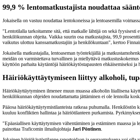
99,9 % lentomatkustajista noudattaa säänt
Jokaisella on vastuu noudattaa lentokoneissa ja lentoasemilla voimassa 
"Lentotilalla tarkoitamme sitä, että matkalle lähtijä on sekä fyysisest
henkilökunnan ohjeita. Vaikka suurin osa matkustajista, 99,9 prosentti
vaikutus ulottuu kanssamatkustajiin ja henkilökuntaan", kertoo Finnair
Jokaisella matkustajalla, lentoaseman työntekijällä ja matkustamohenk
meidän on varmistettava turvallinen ja miellyttävä matkustuskokemus 
käyttöön parhaita käytäntöjä häiriökäytöstapausten ehkäisemiseksi ja h
Häiriökäyttäytymiseen liittyy alkoholi, t
Häiriökäyttäytyminen ilmenee muun muassa alkoholin liiallisena käyttönä
henkilökunnan ohjeiden noudattamatta jättäminen ei ole lennolla kosk
Pääosa häiriökäyttäytymistilanteista ratkeaa puhumalla. Henkilöstön kou
kuuluu konfliktien hallintaa ja häiriötilanteen purkamista. Pyrkimyksen
"Epäasiallisen käyttäytymisen vähentäminen ja estäminen maassa ja le
painottaa Traficomin ilmailujohtaja
Jari Pöntinen
.
Jokainen häiriökäytöstilanne raportoidaan ja seuraamuksena voi olla v