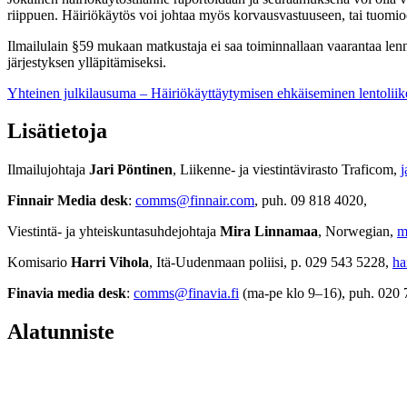
riippuen. Häiriökäytös voi johtaa myös korvausvastuuseen, tai tuomioo
Ilmailulain §59 mukaan matkustaja ei saa toiminnallaan vaarantaa lenno
järjestyksen ylläpitämiseksi.
Yhteinen julkilausuma – Häiriökäyttäytymisen ehkäiseminen lentoliike
Lisätietoja
Ilmailujohtaja
Jari Pöntinen
, Liikenne- ja viestintävirasto Traficom,
j
Finnair Media desk
:
comms@finnair.com
, puh. 09 818 4020,
Viestintä- ja yhteiskuntasuhdejohtaja
Mira Linnamaa
, Norwegian,
m
Komisario
Harri Vihola
, Itä-Uudenmaan poliisi, p. 029 543 5228,
ha
Finavia media desk
:
comms@finavia.fi
(ma-pe klo 9–16), puh. 020
Alatunniste