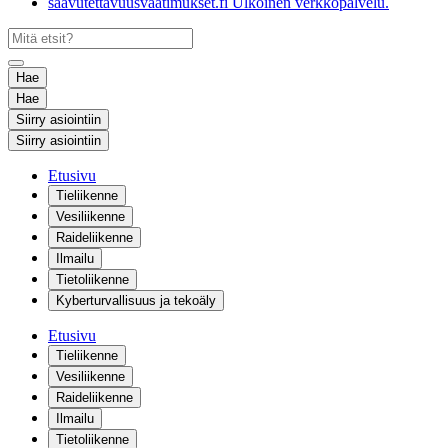
saavutettavuusvaatimukset.fi
Ulkoinen verkkopalvelu.
Hae
Hae
Siirry asiointiin
Siirry asiointiin
Etusivu
Tieliikenne
Vesiliikenne
Raideliikenne
Ilmailu
Tietoliikenne
Kyberturvallisuus ja tekoäly
Etusivu
Tieliikenne
Vesiliikenne
Raideliikenne
Ilmailu
Tietoliikenne