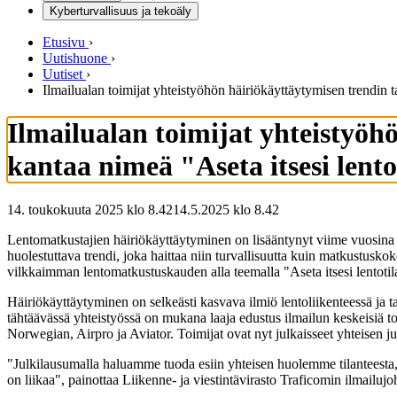
Kyberturvallisuus ja tekoäly
Etusivu
›
Uutishuone
›
Uutiset
›
Ilmailualan toimijat yhteistyöhön häiriökäyttäytymisen trendin t
Ilmailualan toimijat yhteistyöh
kantaa nimeä "Aseta itsesi lent
14. toukokuuta 2025 klo 8.42
14.5.2025
klo
8.42
Lentomatkustajien häiriökäyttäytyminen on lisääntynyt viime vuosina 
huolestuttava trendi, joka haittaa niin turvallisuutta kuin matkustusk
vilkkaimman lentomatkustuskauden alla teemalla "Aseta itsesi lentotil
Häiriökäyttäytyminen on selkeästi kasvava ilmiö lentoliikenteessä j
tähtäävässä yhteistyössä on mukana laaja edustus ilmailun keskeisiä toim
Norwegian, Airpro ja Aviator. Toimijat ovat nyt julkaisseet yhteisen j
"Julkilausumalla haluamme tuoda esiin yhteisen huolemme tilanteesta, 
on liikaa", painottaa Liikenne- ja viestintävirasto Traficomin ilmailujo