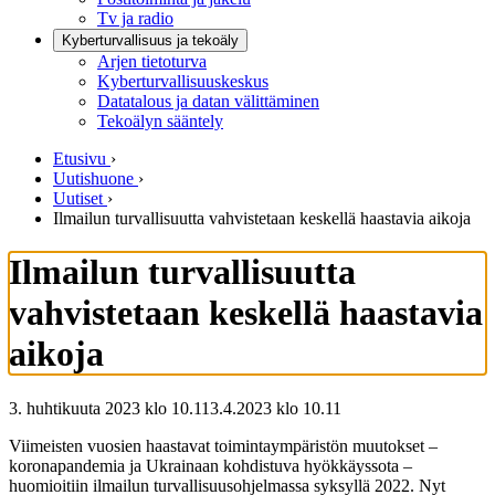
Tv ja radio
Kyberturvallisuus ja tekoäly
Arjen tietoturva
Kyberturvallisuuskeskus
Datatalous ja datan välittäminen
Tekoälyn sääntely
Etusivu
›
Uutishuone
›
Uutiset
›
Ilmailun turvallisuutta vahvistetaan keskellä haastavia aikoja
Ilmailun turvallisuutta
vahvistetaan keskellä haastavia
aikoja
3. huhtikuuta 2023 klo 10.11
3.4.2023
klo
10.11
Viimeisten vuosien haastavat toimintaympäristön muutokset –
koronapandemia ja Ukrainaan kohdistuva hyökkäyssota –
huomioitiin ilmailun turvallisuusohjelmassa syksyllä 2022. Nyt