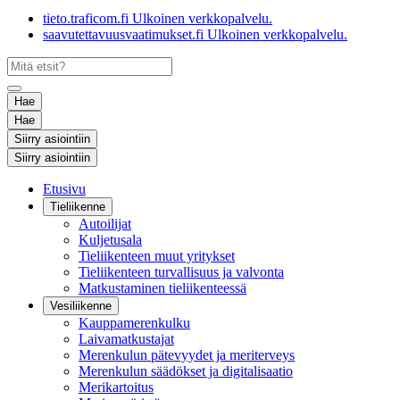
tieto.traficom.fi
Ulkoinen verkkopalvelu.
saavutettavuusvaatimukset.fi
Ulkoinen verkkopalvelu.
Hae
Hae
Siirry asiointiin
Siirry asiointiin
Etusivu
Tieliikenne
Autoilijat
Kuljetusala
Tieliikenteen muut yritykset
Tieliikenteen turvallisuus ja valvonta
Matkustaminen tieliikenteessä
Vesiliikenne
Kauppamerenkulku
Laivamatkustajat
Merenkulun pätevyydet ja meriterveys
Merenkulun säädökset ja digitalisaatio
Merikartoitus