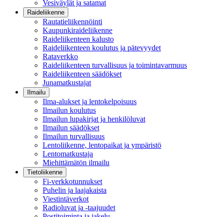
Vesiväylät ja satamat
Raideliikenne
Rautatieliikennöinti
Kaupunkiraideliikenne
Raideliikenteen kalusto
Raideliikenteen koulutus ja pätevyydet
Rataverkko
Raideliikenteen turvallisuus ja toimintavarmuus
Raideliikenteen säädökset
Junamatkustajat
Ilmailu
Ilma-alukset ja lentokelpoisuus
Ilmailun koulutus
Ilmailun lupakirjat ja henkilöluvat
Ilmailun säädökset
Ilmailun turvallisuus
Lentoliikenne, lentopaikat ja ympäristö
Lentomatkustaja
Miehittämätön ilmailu
Tietoliikenne
Fi-verkkotunnukset
Puhelin ja laajakaista
Viestintäverkot
Radioluvat ja -taajuudet
Postitoiminta ja jakelu