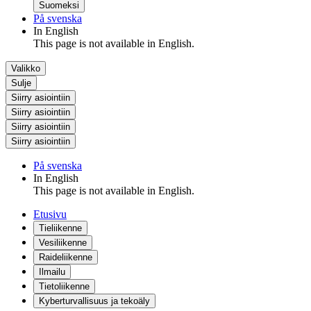
Suomeksi
På svenska
In English
This page is not available in English.
Valikko
Sulje
Siirry asiointiin
Siirry asiointiin
Siirry asiointiin
Siirry asiointiin
På svenska
In English
This page is not available in English.
Etusivu
Tieliikenne
Vesiliikenne
Raideliikenne
Ilmailu
Tietoliikenne
Kyberturvallisuus ja tekoäly