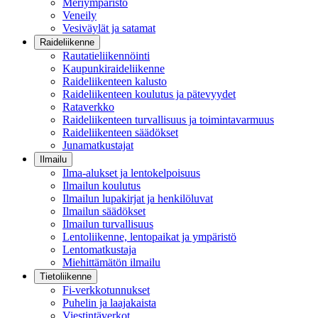
Meriympäristö
Veneily
Vesiväylät ja satamat
Raideliikenne
Rautatieliikennöinti
Kaupunkiraideliikenne
Raideliikenteen kalusto
Raideliikenteen koulutus ja pätevyydet
Rataverkko
Raideliikenteen turvallisuus ja toimintavarmuus
Raideliikenteen säädökset
Junamatkustajat
Ilmailu
Ilma-alukset ja lentokelpoisuus
Ilmailun koulutus
Ilmailun lupakirjat ja henkilöluvat
Ilmailun säädökset
Ilmailun turvallisuus
Lentoliikenne, lentopaikat ja ympäristö
Lentomatkustaja
Miehittämätön ilmailu
Tietoliikenne
Fi-verkkotunnukset
Puhelin ja laajakaista
Viestintäverkot