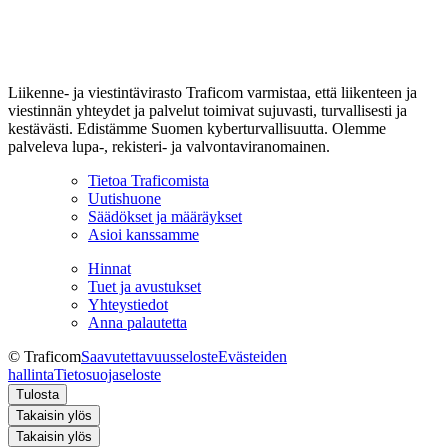
Liikenne- ja viestintävirasto Traficom varmistaa, että liikenteen ja
viestinnän yhteydet ja palvelut toimivat sujuvasti, turvallisesti ja
kestävästi. Edistämme Suomen kyberturvallisuutta. Olemme
palveleva lupa-, rekisteri- ja valvontaviranomainen.
Tietoa Traficomista
Uutishuone
Säädökset ja määräykset
Asioi kanssamme
Hinnat
Tuet ja avustukset
Yhteystiedot
Anna palautetta
© Traficom
Saavutettavuusseloste
Evästeiden
hallinta
Tietosuojaseloste
Tulosta
Takaisin ylös
Takaisin ylös