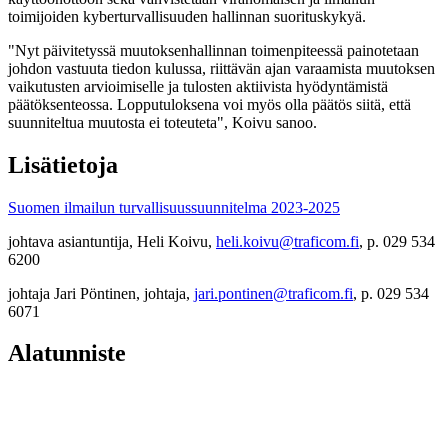
toimijoiden kyberturvallisuuden hallinnan suorituskykyä.
"Nyt päivitetyssä muutoksenhallinnan toimenpiteessä painotetaan
johdon vastuuta tiedon kulussa, riittävän ajan varaamista muutoksen
vaikutusten arvioimiselle ja tulosten aktiivista hyödyntämistä
päätöksenteossa. Lopputuloksena voi myös olla päätös siitä, että
suunniteltua muutosta ei toteuteta", Koivu sanoo.
Lisätietoja
Suomen ilmailun turvallisuussuunnitelma 2023-2025
johtava asiantuntija, Heli Koivu,
heli.koivu@traficom.fi
, p. 029 534
6200
johtaja Jari Pöntinen, johtaja,
jari.pontinen@traficom.fi
, p. 029 534
6071
Alatunniste