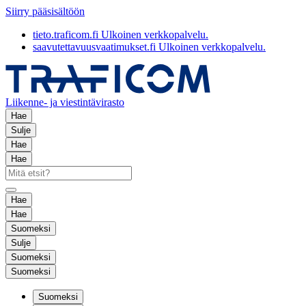
Siirry pääsisältöön
tieto.traficom.fi
Ulkoinen verkkopalvelu.
saavutettavuusvaatimukset.fi
Ulkoinen verkkopalvelu.
Liikenne- ja viestintävirasto
Hae
Sulje
Hae
Hae
Hae
Hae
Suomeksi
Sulje
Suomeksi
Suomeksi
Suomeksi