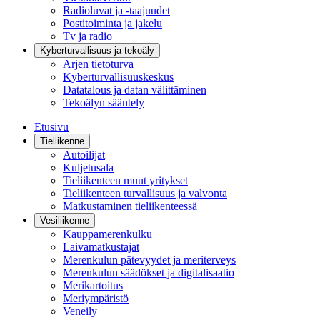
Radioluvat ja -taajuudet
Postitoiminta ja jakelu
Tv ja radio
Kyberturvallisuus ja tekoäly
Arjen tietoturva
Kyberturvallisuuskeskus
Datatalous ja datan välittäminen
Tekoälyn sääntely
Etusivu
Tieliikenne
Autoilijat
Kuljetusala
Tieliikenteen muut yritykset
Tieliikenteen turvallisuus ja valvonta
Matkustaminen tieliikenteessä
Vesiliikenne
Kauppamerenkulku
Laivamatkustajat
Merenkulun pätevyydet ja meriterveys
Merenkulun säädökset ja digitalisaatio
Merikartoitus
Meriympäristö
Veneily