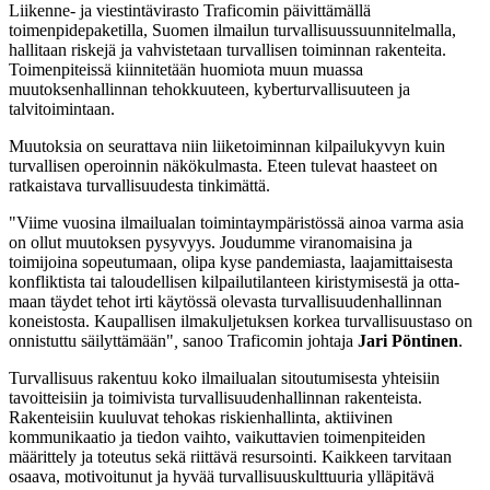
Liikenne- ja viestintävirasto Traficomin päivittämällä
toimenpidepaketilla, Suomen ilmailun turvallisuussuunnitelmalla,
hallitaan riskejä ja vahvistetaan turvallisen toiminnan rakenteita.
Toimenpiteissä kiinnitetään huomiota muun muassa
muutoksenhallinnan tehokkuuteen, kyberturvallisuuteen ja
talvitoimintaan.
Muutoksia on seurattava niin liiketoiminnan kilpailukyvyn kuin
turvallisen operoinnin näkökulmasta. Eteen tulevat haasteet on
ratkaistava turvallisuudesta tinkimättä.
"Viime vuosina ilmailualan toiminta­ym­­pä­­ristössä ainoa varma asia
on ollut muutoksen pysyvyys. Joudumme viranomaisina ja
toimijoina sopeutumaan, olipa kyse pandemiasta, laajamittaisesta
konfliktista tai taloudellisen kilpailutilanteen kiristymisestä ja otta­
maan täydet tehot irti käytössä olevasta turvallisuudenhallinnan
koneistosta. Kaupallisen ilmakuljetuksen korkea turvallisuustaso on
onnistuttu säilyttämään"
,
sanoo Traficomin johtaja
Jari Pöntinen
.
Turvallisuus rakentuu koko ilmailualan sitoutumisesta yhteisiin
tavoitteisiin ja toimivista turvallisuuden­hal­linnan rakenteista.
Rakenteisiin kuuluvat tehokas riskienhallinta, aktiivinen
kommunikaatio ja tiedon vaihto, vaikuttavien toimenpiteiden
määrittely ja toteutus sekä riittävä resursointi. Kaikkeen tarvitaan
osaava, motivoitunut ja hyvää turvallisuuskulttuuria ylläpitävä