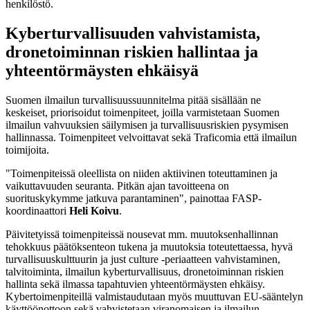
henkilöstö.
Kyberturvallisuuden vahvistamista,
dronetoiminnan riskien hallintaa ja
yhteentörmäysten ehkäisyä
Suomen ilmailun turvallisuussuunnitelma pitää sisällään ne
keskeiset, priorisoidut toimenpiteet, joilla varmistetaan Suomen
ilmailun vahvuuksien säilymisen ja turvallisuusriskien pysymisen
hallinnassa. Toimenpi­teet velvoittavat sekä Traficomia että ilmailun
toimijoita.
"Toimenpiteissä oleellista on niiden aktiivinen toteuttaminen ja
vaikuttavuuden seuranta. Pitkän ajan tavoitteena on
suorituskykymme jatkuva parantaminen", painottaa FASP-
koordinaattori
Heli Koivu
.
Päivitetyissä toimenpiteissä nousevat mm. muutoksenhallinnan
tehokkuus päätöksenteon tukena ja muutoksia toteutettaessa, hyvä
turvallisuuskulttuurin ja just culture -periaatteen vahvistaminen,
talvitoiminta, ilmailun kyberturvallisuus, dronetoiminnan riskien
hallinta sekä ilmassa tapahtuvien yhteentörmäysten ehkäisy.
Kybertoimenpiteillä valmistaudutaan myös muuttuvan EU-sääntelyn
käyttöönottoon sekä vahvistetaan viranomaisen ja ilmailun