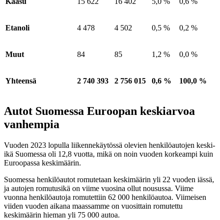
Kaasu
15 622
16 402
5,0 %
0,6 %
Etanoli
4 478
4 502
0,5 %
0,2 %
Muut
84
85
1,2 %
0,0 %
Yhteensä
2 740 393
2 756 015
0,6 %
100,0 %
Autot Suomessa Euroopan keskiarvoa
vanhempia
Vuoden 2023 lopulla liikennekäytössä olevien henkilöautojen keski-
ikä Suomessa oli 12,8 vuotta, mikä on noin vuoden korkeampi kuin
Euroopassa keskimäärin.
Suomessa henkilöautot romutetaan keskimäärin yli 22 vuoden iässä,
ja autojen romutusikä on viime vuosina ollut nousussa. Viime
vuonna henkilöautoja romutettiin 62 000 henkilöautoa. Viimeisen
viiden vuoden aikana maassamme on vuosittain romutettu
keskimäärin hieman yli 75 000 autoa.