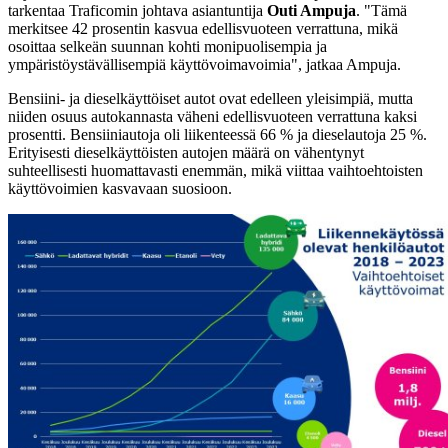
tarkentaa Traficomin johtava asiantuntija
Outi Ampuja
. "Tämä
merkitsee 42 prosentin kasvua edellisvuoteen verrattuna, mikä
osoittaa selkeän suunnan kohti monipuolisempia ja
ympäristöystävällisempiä käyttövoimavoimia", jatkaa Ampuja.
Bensiini- ja dieselkäyttöiset autot ovat edelleen yleisimpiä, mutta
niiden osuus autokannasta väheni edellisvuoteen verrattuna kaksi
prosentti. Bensiiniautoja oli liikenteessä 66 % ja dieselautoja 25 %.
Erityisesti dieselkäyttöisten autojen määrä on vähentynyt
suhteellisesti huomattavasti enemmän, mikä viittaa vaihtoehtoisten
käyttövoimien kasvavaan suosioon.