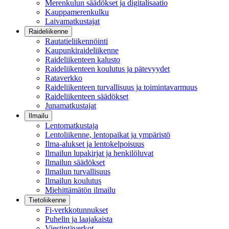
Merenkulun säädökset ja digitalisaatio
Kauppamerenkulku
Laivamatkustajat
Raideliikenne
Rautatieliikennöinti
Kaupunkiraideliikenne
Raideliikenteen kalusto
Raideliikenteen koulutus ja pätevyydet
Rataverkko
Raideliikenteen turvallisuus ja toimintavarmuus
Raideliikenteen säädökset
Junamatkustajat
Ilmailu
Lentomatkustaja
Lentoliikenne, lentopaikat ja ympäristö
Ilma-alukset ja lentokelpoisuus
Ilmailun lupakirjat ja henkilöluvat
Ilmailun säädökset
Ilmailun turvallisuus
Ilmailun koulutus
Miehittämätön ilmailu
Tietoliikenne
Fi-verkkotunnukset
Puhelin ja laajakaista
Viestintäverkot