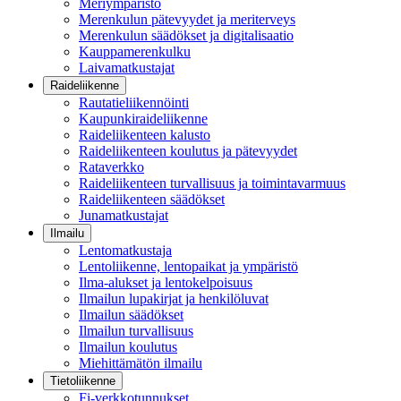
Meriympäristö
Merenkulun pätevyydet ja meriterveys
Merenkulun säädökset ja digitalisaatio
Kauppamerenkulku
Laivamatkustajat
Raideliikenne
Rautatieliikennöinti
Kaupunkiraideliikenne
Raideliikenteen kalusto
Raideliikenteen koulutus ja pätevyydet
Rataverkko
Raideliikenteen turvallisuus ja toimintavarmuus
Raideliikenteen säädökset
Junamatkustajat
Ilmailu
Lentomatkustaja
Lentoliikenne, lentopaikat ja ympäristö
Ilma-alukset ja lentokelpoisuus
Ilmailun lupakirjat ja henkilöluvat
Ilmailun säädökset
Ilmailun turvallisuus
Ilmailun koulutus
Miehittämätön ilmailu
Tietoliikenne
Fi-verkkotunnukset