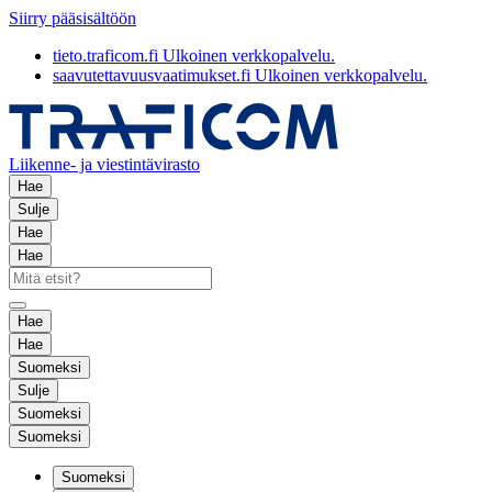
Siirry pääsisältöön
tieto.traficom.fi
Ulkoinen verkkopalvelu.
saavutettavuusvaatimukset.fi
Ulkoinen verkkopalvelu.
Liikenne- ja viestintävirasto
Hae
Sulje
Hae
Hae
Hae
Hae
Suomeksi
Sulje
Suomeksi
Suomeksi
Suomeksi