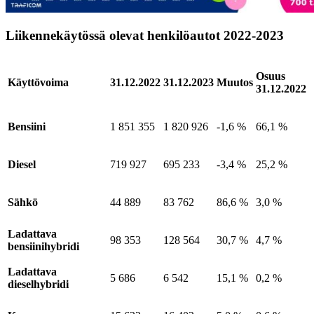
Liikennekäytössä olevat henkilöautot 2022-2023
Osuus
Käyttövoima
31.12.2022
31.12.2023
Muutos
31.12.2022
Bensiini
1 851 355
1 820 926
-1,6 %
66,1 %
Diesel
719 927
695 233
-3,4 %
25,2 %
Sähkö
44 889
83 762
86,6 %
3,0 %
Ladattava
98 353
128 564
30,7 %
4,7 %
bensiinihybridi
Ladattava
5 686
6 542
15,1 %
0,2 %
dieselhybridi