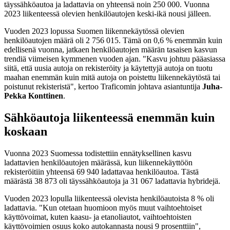
täyssähköautoa ja ladattavia on yhteensä noin 250 000. Vuonna
2023 liikenteessä olevien henkilöautojen keski-ikä nousi jälleen.
Vuoden 2023 lopussa Suomen liikennekäytössä olevien
henkilöautojen määrä oli 2 756 015. Tämä on 0,6 % enemmän kuin
edellisenä vuonna, jatkaen henkilöautojen määrän tasaisen kasvun
trendiä viimeisen kymmenen vuoden ajan. "Kasvu johtuu pääasiassa
siitä, että uusia autoja on rekisteröity ja käytettyjä autoja on tuotu
maahan enemmän kuin mitä autoja on poistettu liikennekäytöstä tai
poistunut rekisteristä", kertoo Traficomin johtava asiantuntija
Juha-
Pekka Konttinen
.
Sähköautoja liikenteessä enemmän kuin
koskaan
Vuonna 2023 Suomessa todistettiin ennätyksellinen kasvu
ladattavien henkilöautojen määrässä, kun liikennekäyttöön
rekisteröitiin yhteensä 69 940 ladattavaa henkilöautoa. Tästä
määrästä 38 873 oli täyssähköautoja ja 31 067 ladattavia hybridejä.
Vuoden 2023 lopulla liikenteessä olevista henkilöautoista 8 % oli
ladattavia. "Kun otetaan huomioon myös muut vaihtoehtoiset
käyttövoimat, kuten kaasu- ja etanoliautot, vaihtoehtoisten
käyttövoimien osuus koko autokannasta nousi 9 prosenttiin",