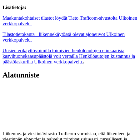
Lisätietoja:
Maakuntakohtaiset tilastot löydät Tieto.Traficom-sivustolta
Ulkoinen
verkkopalvelu.
Tilastotietokanta - liikennekäytössä olevat ajoneuvot
Ulkoinen
verkkopalvelu.
Uusien erikäyttövoimilla toimivien henkilöautojen elinkaarisia
kasvihuonekaasupäästöjä voit vertailla Henkilöautojen kustannus ja
päästölaskurilla
Ulkoinen verkkopalvelu.
.
Alatunniste
Liikenne- ja viestintävirasto Traficom varmistaa, että liikenteen ja
viestinnän yhteydet ja palvelut toimivat sujuvasti, turvallisesti ja