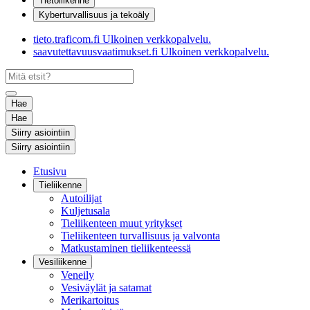
Tietoliikenne
Kyberturvallisuus ja tekoäly
tieto.traficom.fi
Ulkoinen verkkopalvelu.
saavutettavuusvaatimukset.fi
Ulkoinen verkkopalvelu.
Hae
Hae
Siirry asiointiin
Siirry asiointiin
Etusivu
Tieliikenne
Autoilijat
Kuljetusala
Tieliikenteen muut yritykset
Tieliikenteen turvallisuus ja valvonta
Matkustaminen tieliikenteessä
Vesiliikenne
Veneily
Vesiväylät ja satamat
Merikartoitus