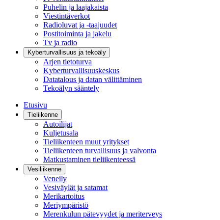
Puhelin ja laajakaista
Viestintäverkot
Radioluvat ja -taajuudet
Postitoiminta ja jakelu
Tv ja radio
Kyberturvallisuus ja tekoäly
Arjen tietoturva
Kyberturvallisuuskeskus
Datatalous ja datan välittäminen
Tekoälyn sääntely
Etusivu
Tieliikenne
Autoilijat
Kuljetusala
Tieliikenteen muut yritykset
Tieliikenteen turvallisuus ja valvonta
Matkustaminen tieliikenteessä
Vesiliikenne
Veneily
Vesiväylät ja satamat
Merikartoitus
Meriympäristö
Merenkulun pätevyydet ja meriterveys