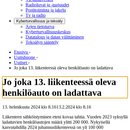
Radioluvat ja -taajuudet
Postitoiminta ja jakelu
Tv ja radio
Kyberturvallisuus ja tekoäly
Arjen tietoturva
Kyberturvallisuuskeskus
Datatalous ja datan välittäminen
Tekoälyn sääntely
Etusivu
›
Uutishuone
›
Uutiset
›
Jo joka 13. liikenteessä oleva henkilöauto on ladattava
Jo joka 13. liikenteessä oleva
henkilöauto on ladattava
13. helmikuuta 2024 klo 8.16
13.2.2024
klo
8.16
Liikenteen sähköistyminen eteni kovaa tahtia. Vuoden 2023 syksyllä
ladattavien henkilöautojen määrä ylitti 200 000. Nykyisellä
kasvutahdilla 2024 juhannusliikenteessä on yli 100 000