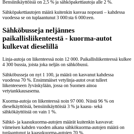
Bensiinikäyttöisiä on 2,5 % ja sähköpakettiautoja alle 2 %.
Sähköpakettiautojen määrä kuitenkin kasvaa nopeasti – kahdessa
vuodessa se on tuplaantunut 3 000:sta 6 000:een.
Sähköbusseja neljännes
paikallisliikenteestä - kuorma-autot
kulkevat dieselillä
Linja-autoja on liikenteessä noin 12 000. Paikallisliikenteessä kulkee
4 300 bussia, joista joka neljäs on sähköbussi.
Sähköbusseja on nyt 1 100, ja määrä on kasvanut kahdessa
vuodessa 70 %. Ensimmäiset vetylinja-autot ovat tulleet
liikenteeseen Jyväskylään, jossa on Suomen ainoa
vetytankkausasema.
Kuorma-autoja on liikenteessä noin 97 000. Niistä 96 % on
dieselkäyttöisiä, bensiinikäyttöisiä 3 % ja kaasu- sekä
sähkökäyttöisiä on vain 1 %.
Sähkö- ja kaasukuorma-autojen määrät kuitenkin kasvavat:
viimeisen kahden vuoden aikana sähkökuorma-autojen määrä on
tuplaantunut ja kaasukuorma-autojen 70 %.