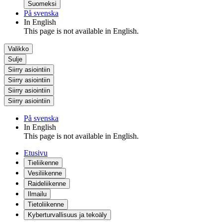
Suomeksi
På svenska
In English
This page is not available in English.
Valikko
Sulje
Siirry asiointiin
Siirry asiointiin
Siirry asiointiin
Siirry asiointiin
På svenska
In English
This page is not available in English.
Etusivu
Tieliikenne
Vesiliikenne
Raideliikenne
Ilmailu
Tietoliikenne
Kyberturvallisuus ja tekoäly