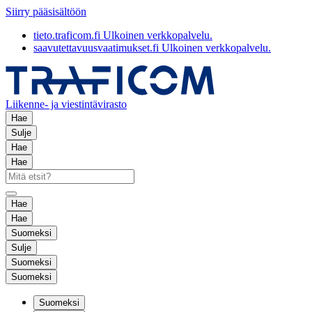
Siirry pääsisältöön
tieto.traficom.fi
Ulkoinen verkkopalvelu.
saavutettavuusvaatimukset.fi
Ulkoinen verkkopalvelu.
Liikenne- ja viestintävirasto
Hae
Sulje
Hae
Hae
Hae
Hae
Suomeksi
Sulje
Suomeksi
Suomeksi
Suomeksi