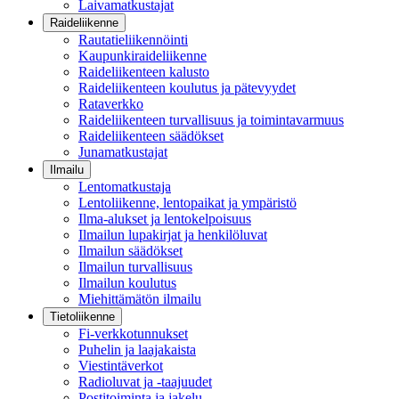
Laivamatkustajat
Raideliikenne
Rautatieliikennöinti
Kaupunkiraideliikenne
Raideliikenteen kalusto
Raideliikenteen koulutus ja pätevyydet
Rataverkko
Raideliikenteen turvallisuus ja toimintavarmuus
Raideliikenteen säädökset
Junamatkustajat
Ilmailu
Lentomatkustaja
Lentoliikenne, lentopaikat ja ympäristö
Ilma-alukset ja lentokelpoisuus
Ilmailun lupakirjat ja henkilöluvat
Ilmailun säädökset
Ilmailun turvallisuus
Ilmailun koulutus
Miehittämätön ilmailu
Tietoliikenne
Fi-verkkotunnukset
Puhelin ja laajakaista
Viestintäverkot
Radioluvat ja -taajuudet
Postitoiminta ja jakelu