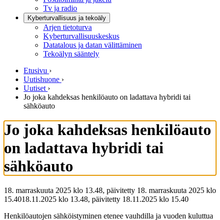
Tv ja radio
Kyberturvallisuus ja tekoäly
Arjen tietoturva
Kyberturvallisuuskeskus
Datatalous ja datan välittäminen
Tekoälyn sääntely
Etusivu
›
Uutishuone
›
Uutiset
›
Jo joka kahdeksas henkilöauto on ladattava hybridi tai
sähköauto
Jo joka kahdeksas henkilöauto
on ladattava hybridi tai
sähköauto
18. marraskuuta 2025 klo 13.48, päivitetty 18. marraskuuta 2025 klo
15.40
18.11.2025
klo
13.48
,
päivitetty
18.11.2025
klo
15.40
Henkilöautojen sähköistyminen etenee vauhdilla ja vuoden kuluttua