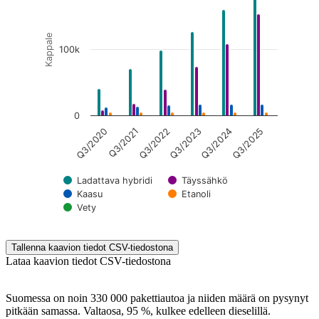
Kappale
100k
0
Q3/2021
Q3/2024
Q3/2022
Q3/2025
Q3/2020
Q3/2023
Ladattava hybridi
Täyssähkö
Kaasu
Etanoli
Vety
End of interactive chart.
Tallenna kaavion tiedot CSV-tiedostona
Lataa kaavion tiedot CSV-tiedostona
Suomessa on noin 330 000 pakettiautoa ja niiden määrä on pysynyt
pitkään samassa. Valtaosa, 95 %, kulkee edelleen dieselillä.