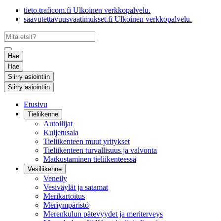
tieto.traficom.fi
Ulkoinen verkkopalvelu.
saavutettavuusvaatimukset.fi
Ulkoinen verkkopalvelu.
Hae
Hae
Siirry asiointiin
Siirry asiointiin
Etusivu
Tieliikenne
Autoilijat
Kuljetusala
Tieliikenteen muut yritykset
Tieliikenteen turvallisuus ja valvonta
Matkustaminen tieliikenteessä
Vesiliikenne
Veneily
Vesiväylät ja satamat
Merikartoitus
Meriympäristö
Merenkulun pätevyydet ja meriterveys