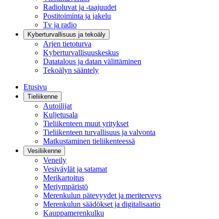
Radioluvat ja -taajuudet
Postitoiminta ja jakelu
Tv ja radio
Kyberturvallisuus ja tekoäly
Arjen tietoturva
Kyberturvallisuuskeskus
Datatalous ja datan välittäminen
Tekoälyn sääntely
Etusivu
Tieliikenne
Autoilijat
Kuljetusala
Tieliikenteen muut yritykset
Tieliikenteen turvallisuus ja valvonta
Matkustaminen tieliikenteessä
Vesiliikenne
Veneily
Vesiväylät ja satamat
Merikartoitus
Meriympäristö
Merenkulun pätevyydet ja meriterveys
Merenkulun säädökset ja digitalisaatio
Kauppamerenkulku