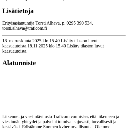
Lisätietoja
Erityisasiantuntija Torsti Alhava, p. 0295 390 534,
torsti.alhava@traficom.fi
18. marraskuuta 2025 klo 15.40 Lisätty tilaston luvut
kaasuautoista.
18.11.2025
klo
15.40
Lisätty tilaston luvut
kaasuautoista.
Alatunniste
Liikenne- ja viestintävirasto Traficom varmistaa, että liikenteen ja
viestinnän yhteydet ja palvelut toimivat sujuvasti, turvallisesti ja
kestävästi. Edistämme Suomen kyberturvallisuutta. Olemme