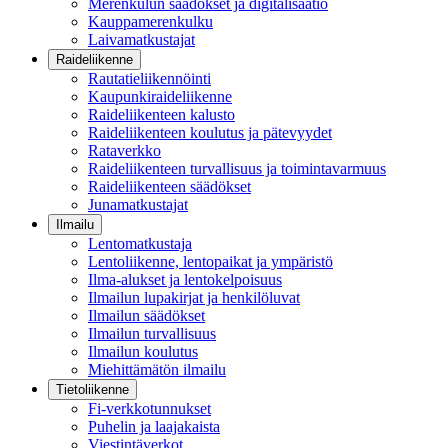
Merenkulun säädökset ja digitalisaatio
Kauppamerenkulku
Laivamatkustajat
Raideliikenne
Rautatieliikennöinti
Kaupunkiraideliikenne
Raideliikenteen kalusto
Raideliikenteen koulutus ja pätevyydet
Rataverkko
Raideliikenteen turvallisuus ja toimintavarmuus
Raideliikenteen säädökset
Junamatkustajat
Ilmailu
Lentomatkustaja
Lentoliikenne, lentopaikat ja ympäristö
Ilma-alukset ja lentokelpoisuus
Ilmailun lupakirjat ja henkilöluvat
Ilmailun säädökset
Ilmailun turvallisuus
Ilmailun koulutus
Miehittämätön ilmailu
Tietoliikenne
Fi-verkkotunnukset
Puhelin ja laajakaista
Viestintäverkot