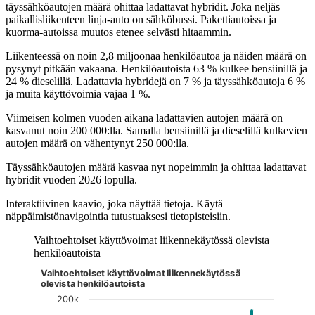
täyssähköautojen määrä ohittaa ladattavat hybridit. Joka neljäs
paikallisliikenteen linja-auto on sähköbussi. Pakettiautoissa ja
kuorma-autoissa muutos etenee selvästi hitaammin.
Liikenteessä on noin 2,8 miljoonaa henkilöautoa ja näiden määrä on
pysynyt pitkään vakaana. Henkilöautoista 63 % kulkee bensiinillä ja
24 % dieselillä. Ladattavia hybridejä on 7 % ja täyssähköautoja 6 %
ja muita käyttövoimia vajaa 1 %.
Viimeisen kolmen vuoden aikana ladattavien autojen määrä on
kasvanut noin 200 000:lla. Samalla bensiinillä ja dieselillä kulkevien
autojen määrä on vähentynyt 250 000:lla.
Täyssähköautojen määrä kasvaa nyt nopeimmin ja ohittaa ladattavat
hybridit vuoden 2026 lopulla.
Interaktiivinen kaavio, joka näyttää tietoja. Käytä
näppäimistönavigointia tutustuaksesi tietopisteisiin.
Vaihtoehtoiset käyttövoimat liikennekäytössä olevista
henkilöautoista
Vaihtoehtoiset käyttövoimat liikennekäytössä
Kuvaaja on interaktiivinen. Siirry kuvaajaan sarkaimella ja selaa
olevista henkilöautoista
200k