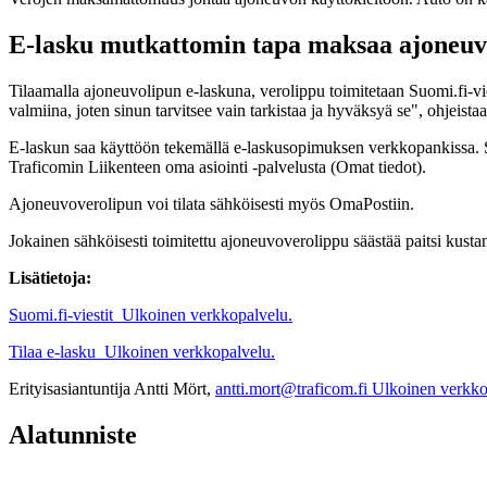
E-lasku mutkattomin tapa maksaa ajoneu
Tilaamalla ajoneuvolipun e-laskuna, verolippu toimitetaan Suomi.fi-v
valmiina, joten sinun tarvitsee vain tarkistaa ja hyväksyä se", ohjeista
E-laskun saa käyttöön tekemällä e-laskusopimuksen verkkopankissa. S
Traficomin Liikenteen oma asiointi -palvelusta (Omat tiedot).
Ajoneuvoverolipun voi tilata sähköisesti myös OmaPostiin.
Jokainen sähköisesti toimitettu ajoneuvoverolippu säästää paitsi kust
Lisätietoja:
Suomi.fi-viestit
Ulkoinen verkkopalvelu.
Tilaa e-lasku
Ulkoinen verkkopalvelu.
Erityisasiantuntija Antti Mört,
antti.mort@traficom.fi
Ulkoinen verkko
Alatunniste