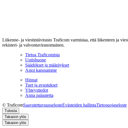
Liikenne- ja viestintävirasto Traficom varmistaa, että liikenteen ja vi
rekisteri- ja valvontaviranomainen.
Tietoa Traficomista
Uutishuone
Säädökset ja määräykset
Asioi kanssamme
Hinnat
Tuet ja avustukset
Yhteystiedot
Anna palautetta
© Traficom
Saavutettavuusseloste
Evästeiden hallinta
Tietosuojaseloste
Tulosta
Takaisin ylös
Takaisin ylös