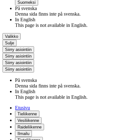
Suomeksi
På svenska
Denna sida finns inte på svenska.
In English
This page is not available in English.
Valikko
Sulje
Siirry asiointiin
Siirry asiointiin
Siirry asiointiin
Siirry asiointiin
På svenska
Denna sida finns inte på svenska.
In English
This page is not available in English.
Etusivu
Tieliikenne
Vesiliikenne
Raideliikenne
Ilmailu