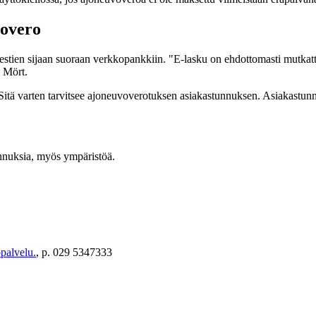
vovero
iestien sijaan suoraan verkkopankkiin. "E-lasku on ehdottomasti mutka
a Mört.
itä varten tarvitsee ajoneuvoverotuksen asiakastunnuksen. Asiakastunn
annuksia, myös ympäristöä.
palvelu.
, p. 029 5347333