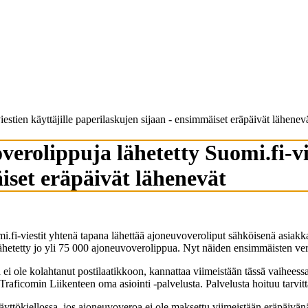
stien käyttäjille paperilaskujen sijaan - ensimmäiset eräpäivät lähenev
rolippuja lähetetty Suomi.fi-vie
iset eräpäivät lähenevät
mi.fi-viestit yhtenä tapana lähettää ajoneuvoveroliput sähköisenä asiakk
lähetetty jo yli 75 000 ajoneuvoverolippua. Nyt näiden ensimmäisten ve
ei ole kolahtanut postilaatikkoon, kannattaa viimeistään tässä vaiheessa
Traficomin Liikenteen oma asiointi -palvelusta. Palvelusta hoituu tarv
ttökiellossa, jos ajoneuvoveroa ei ole maksettu viimeistään eräpäivän