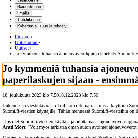
Vesiliikenne
Raideliikenne
Ilmailu
Tietoliikenne
Kyberturvallisuus ja tekoäly
Etusivu
›
Uutishuone
›
Uutiset
›
Jo kymmeniä tuhansia ajoneuvoverolippuja lähetetty Suomi.fi-vie
Jo kymmeniä tuhansia ajoneuvove
paperilaskujen sijaan - ensimmä
18. joulukuuta 2023 klo 7.50
18.12.2023
klo
7.50
Liikenne- ja viestintävirasto Traficom otti marraskuussa käyttöön Suo
Suomi.fi-viestien käyttäjille. Tähän mennessä Suomi.fi-viesteihin on 
"Jos olet Suomi.fi-viestien käyttäjä ja odottamaasi ajoneuvoverolippua 
Antti Mört
. "Voit myös tarkistaa oman auton avoimet ajoneuvoverot 
Verojen maksamattomuus johtaa ajoneuvon käyttökieltoon. Auto on käy