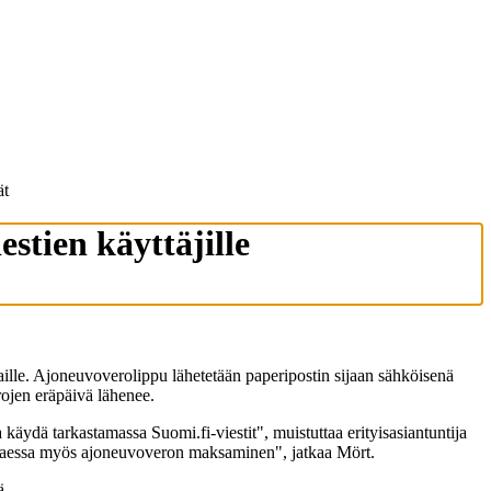
ät
stien käyttäjille
aille. Ajoneuvoverolippu lähetetään paperipostin sijaan sähköisenä
rojen eräpäivä lähenee.
 käydä tarkastamassa Suomi.fi-viestit", muistuttaa erityisasiantuntija
ittaessa myös ajoneuvoveron maksaminen", jatkaa Mört.
ä.