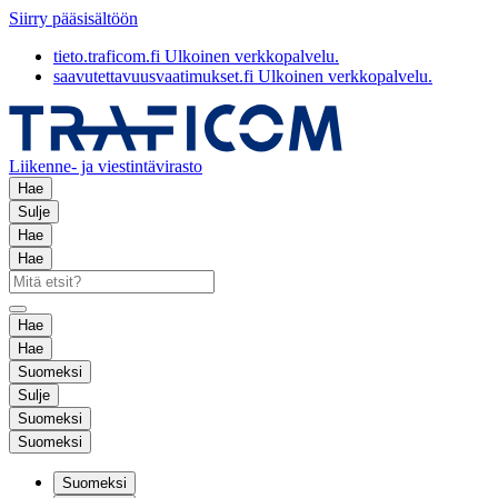
Siirry pääsisältöön
tieto.traficom.fi
Ulkoinen verkkopalvelu.
saavutettavuusvaatimukset.fi
Ulkoinen verkkopalvelu.
Liikenne- ja viestintävirasto
Hae
Sulje
Hae
Hae
Hae
Hae
Suomeksi
Sulje
Suomeksi
Suomeksi
Suomeksi