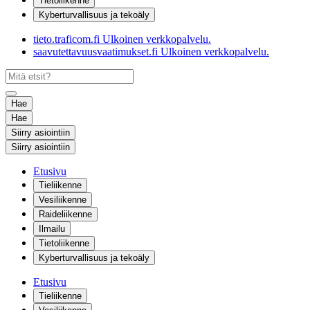
Tietoliikenne
Kyberturvallisuus ja tekoäly
tieto.traficom.fi
Ulkoinen verkkopalvelu.
saavutettavuusvaatimukset.fi
Ulkoinen verkkopalvelu.
Hae
Hae
Siirry asiointiin
Siirry asiointiin
Etusivu
Tieliikenne
Vesiliikenne
Raideliikenne
Ilmailu
Tietoliikenne
Kyberturvallisuus ja tekoäly
Etusivu
Tieliikenne