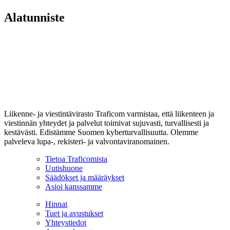
Alatunniste
Liikenne- ja viestintävirasto Traficom varmistaa, että liikenteen ja
viestinnän yhteydet ja palvelut toimivat sujuvasti, turvallisesti ja
kestävästi. Edistämme Suomen kyberturvallisuutta. Olemme
palveleva lupa-, rekisteri- ja valvontaviranomainen.
Tietoa Traficomista
Uutishuone
Säädökset ja määräykset
Asioi kanssamme
Hinnat
Tuet ja avustukset
Yhteystiedot