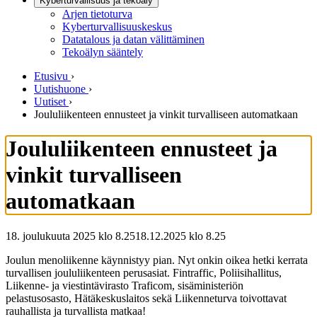
Kyberturvallisuus ja tekoäly
Arjen tietoturva
Kyberturvallisuuskeskus
Datatalous ja datan välittäminen
Tekoälyn sääntely
Etusivu
›
Uutishuone
›
Uutiset
›
Joululiikenteen ennusteet ja vinkit turvalliseen automatkaan
Joululiikenteen ennusteet ja
vinkit turvalliseen
automatkaan
18. joulukuuta 2025 klo 8.25
18.12.2025
klo
8.25
Joulun menoliikenne käynnistyy pian. Nyt onkin oikea hetki kerrata
turvallisen joululiikenteen perusasiat. Fintraffic, Poliisihallitus,
Liikenne- ja viestintävirasto Traficom, sisäministeriön
pelastusosasto, Hätäkeskuslaitos sekä Liikenneturva toivottavat
rauhallista ja turvallista matkaa!