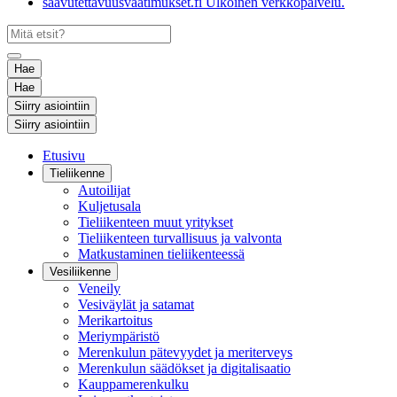
saavutettavuusvaatimukset.fi
Ulkoinen verkkopalvelu.
Hae
Hae
Siirry asiointiin
Siirry asiointiin
Etusivu
Tieliikenne
Autoilijat
Kuljetusala
Tieliikenteen muut yritykset
Tieliikenteen turvallisuus ja valvonta
Matkustaminen tieliikenteessä
Vesiliikenne
Veneily
Vesiväylät ja satamat
Merikartoitus
Meriympäristö
Merenkulun pätevyydet ja meriterveys
Merenkulun säädökset ja digitalisaatio
Kauppamerenkulku