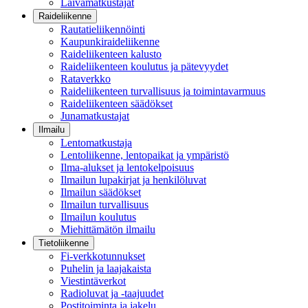
Laivamatkustajat
Raideliikenne
Rautatieliikennöinti
Kaupunkiraideliikenne
Raideliikenteen kalusto
Raideliikenteen koulutus ja pätevyydet
Rataverkko
Raideliikenteen turvallisuus ja toimintavarmuus
Raideliikenteen säädökset
Junamatkustajat
Ilmailu
Lentomatkustaja
Lentoliikenne, lentopaikat ja ympäristö
Ilma-alukset ja lentokelpoisuus
Ilmailun lupakirjat ja henkilöluvat
Ilmailun säädökset
Ilmailun turvallisuus
Ilmailun koulutus
Miehittämätön ilmailu
Tietoliikenne
Fi-verkkotunnukset
Puhelin ja laajakaista
Viestintäverkot
Radioluvat ja -taajuudet
Postitoiminta ja jakelu