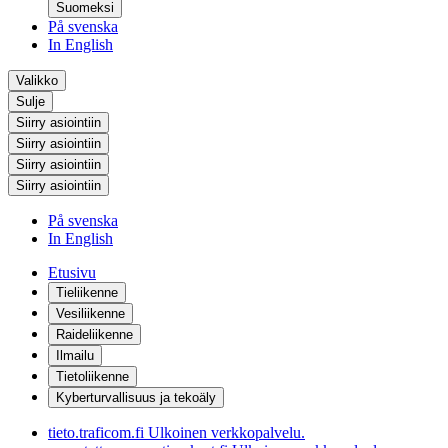
Suomeksi
På svenska
In English
Valikko
Sulje
Siirry asiointiin
Siirry asiointiin
Siirry asiointiin
Siirry asiointiin
På svenska
In English
Etusivu
Tieliikenne
Vesiliikenne
Raideliikenne
Ilmailu
Tietoliikenne
Kyberturvallisuus ja tekoäly
tieto.traficom.fi
Ulkoinen verkkopalvelu.