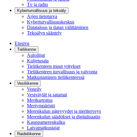
Tv ja radio
Kyberturvallisuus ja tekoäly
Arjen tietoturva
Kyberturvallisuuskeskus
Datatalous ja datan välittäminen
Tekoälyn sääntely
Etusivu
Tieliikenne
Autoilijat
Kuljetusala
Tieliikenteen muut yritykset
Tieliikenteen turvallisuus ja valvonta
Matkustaminen tieliikenteessä
Vesiliikenne
Veneily
Vesiväylät ja satamat
Merikartoitus
Meriympäristö
Merenkulun pätevyydet ja meriterveys
Merenkulun säädökset ja digitalisaatio
Kauppamerenkulku
Laivamatkustajat
Raideliikenne