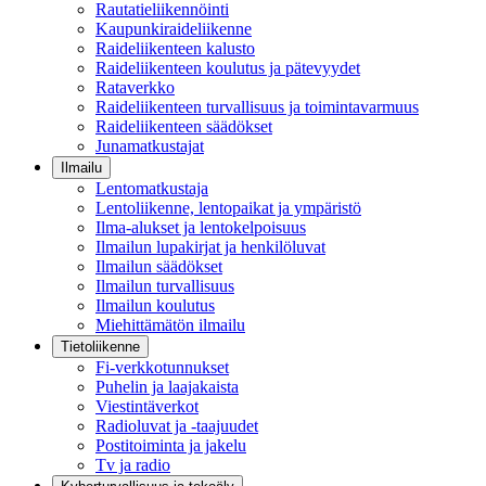
Rautatieliikennöinti
Kaupunkiraideliikenne
Raideliikenteen kalusto
Raideliikenteen koulutus ja pätevyydet
Rataverkko
Raideliikenteen turvallisuus ja toimintavarmuus
Raideliikenteen säädökset
Junamatkustajat
Ilmailu
Lentomatkustaja
Lentoliikenne, lentopaikat ja ympäristö
Ilma-alukset ja lentokelpoisuus
Ilmailun lupakirjat ja henkilöluvat
Ilmailun säädökset
Ilmailun turvallisuus
Ilmailun koulutus
Miehittämätön ilmailu
Tietoliikenne
Fi-verkkotunnukset
Puhelin ja laajakaista
Viestintäverkot
Radioluvat ja -taajuudet
Postitoiminta ja jakelu
Tv ja radio