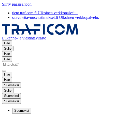
Siirry pääsisältöön
tieto.traficom.fi
Ulkoinen verkkopalvelu.
saavutettavuusvaatimukset.fi
Ulkoinen verkkopalvelu.
Liikenne- ja viestintävirasto
Hae
Sulje
Hae
Hae
Hae
Hae
Suomeksi
Sulje
Suomeksi
Suomeksi
Suomeksi