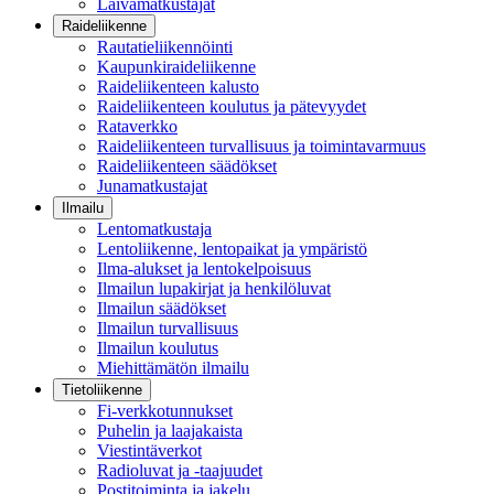
Laivamatkustajat
Raideliikenne
Rautatieliikennöinti
Kaupunkiraideliikenne
Raideliikenteen kalusto
Raideliikenteen koulutus ja pätevyydet
Rataverkko
Raideliikenteen turvallisuus ja toimintavarmuus
Raideliikenteen säädökset
Junamatkustajat
Ilmailu
Lentomatkustaja
Lentoliikenne, lentopaikat ja ympäristö
Ilma-alukset ja lentokelpoisuus
Ilmailun lupakirjat ja henkilöluvat
Ilmailun säädökset
Ilmailun turvallisuus
Ilmailun koulutus
Miehittämätön ilmailu
Tietoliikenne
Fi-verkkotunnukset
Puhelin ja laajakaista
Viestintäverkot
Radioluvat ja -taajuudet
Postitoiminta ja jakelu