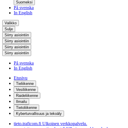
Suomeksi
På svenska
In English
Valikko
Sulje
Siirry asiointiin
Siirry asiointiin
Siirry asiointiin
Siirry asiointiin
På svenska
In English
Etusivu
Tieliikenne
Vesiliikenne
Raideliikenne
Ilmailu
Tietoliikenne
Kyberturvallisuus ja tekoäly
tieto.traficom.fi
Ulkoinen verkkopalvelu.