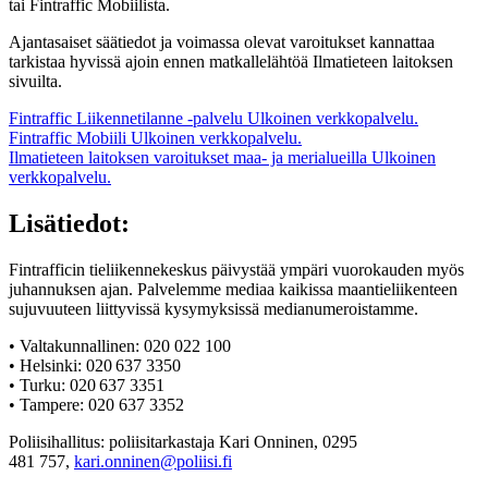
tai Fintraffic Mobiilista.
Ajantasaiset säätiedot ja voimassa olevat varoitukset kannattaa
tarkistaa hyvissä ajoin ennen matkallelähtöä Ilmatieteen laitoksen
sivuilta.
Fintraffic Liikennetilanne -palvelu
Ulkoinen verkkopalvelu.
Fintraffic Mobiili
Ulkoinen verkkopalvelu.
Ilmatieteen laitoksen varoitukset maa- ja merialueilla
Ulkoinen
verkkopalvelu.
Lisätiedot:
Fintrafficin tieliikennekeskus päivystää ympäri vuorokauden myös
juhannuksen ajan. Palvelemme mediaa kaikissa maantieliikenteen
sujuvuuteen liittyvissä kysymyksissä medianumeroistamme.
• Valtakunnallinen: 020 022 100
• Helsinki: 020 637 3350
• Turku: 020 637 3351
• Tampere: 020 637 3352
Poliisihallitus: poliisitarkastaja Kari Onninen, 0295
481 757,
kari.onninen@poliisi.fi