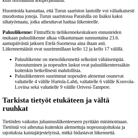
kuin normaalina arkiperjantaina.
Huomioida kannattaa, että Turun saariston lautoille voi väliaikaisesti
muodostua jonoja. Turun saaristossa Paraisilla on lisäksi kaksi
siltatyömaata, jotka aiheuttavat haittaa liikenteelle.
Paluuliikenne:
Fintrafficin tieliikennekeskuksen ennusteiden
mukaan paluuliikenne alkaa vilkastumaan sunnuntaina 23.6.
aamupäivästä jatkuen Etelä-Suomessa aina iltaan asti.
Liikennemäärät ovat suurimmillaan kello 12 ja kello 17 välillä.
Paluuliikenne on menoliikennettä selkeästi vähäisempää.
Jonoutuminen ja nopeuden laskut ovat paluuliikenteessäkin
kuitenkin hetkellisesti mahdollisia.
Paluuliikenteen suurimmat nopeuden alenemat osunevat
valtatielle 4 välille Hartola-Lahti, valtatielle 6 välille Kouvola-
Loviisa sekä valtatielle 9 välille Orivesi-Tampere.
Tarkista tietyöt etukäteen ja vältä
ruuhkat
Tietöiden vaikutus juhannusliikenteeseen pyritään minimoimaan.
Tietöistä voi aiheutua kuitenkin alennettuja nopeusrajoituksia ja
rajoituksia kaistajärjestelyissä, mitkä hidastavat liikennettä.