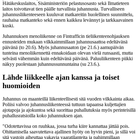
Hätäkeskuslaitos, Sisäministeriön pelastusosasto sekä Ilmatieteen
laitos toivottavat tien päälle turvallista juhannusta. Turvalliseen
juhannusliikenteeseen kuuluvat matkareitin huolellinen suunnittelu,
rauhaisa matkanteko sekä ennen kaikkea levännyt ja tarkkaavainen
kuski.
Juhannuksen menoliikenne on Fintrafficin tieliikenteenohjauksen
ennusteiden mukaan vilkkaimmillaan juhannusaattoa edeltävänä
päivänä (to 20.6). Myös juhannusaaton (pe 21.6.) aamupäivän
tunteina menoliikennettä ennakoidaan olevan vielä runsaasti, mutta
selvästi vähemmän kuin edeltävänä päivänä. Paluuliikenteen piikki
näkyy puolestaan juhannussunnuntaina (su 23.6.).
Lähde liikkeelle ajan kanssa ja toiset
huomioiden
Juhannus on maanteillä liikenteellisesti sitä vuoden vilkkainta aikaa.
Poliisi valvoo juhannusliikenteessä tuttuun tapaansa kuljettajien
ajotapoja ja ajokuntoa sekä suorittaa puhallutuksia myös perinteisillä
puhallusratsioilla koko juhannuksen ajan.
"Odotettavissa on ruuhkaa, jossa turha kiire kannattaa jättää pois.
Ohittamisella saavutettava ajallinen hyöty on hyvin pieni, ja sillä voi
sitä vastoin aiheuttaa vakavia vaaratilanteita ja pahimmillaan