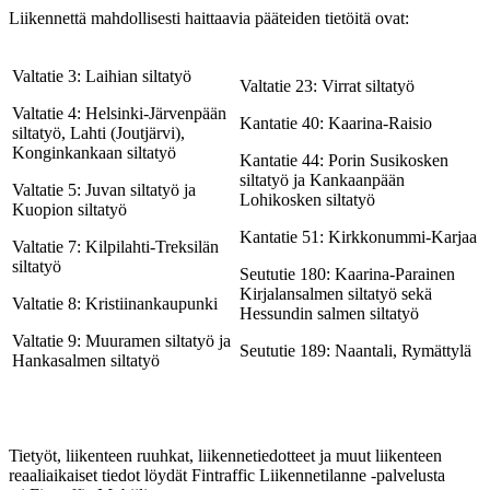
Liikennettä mahdollisesti haittaavia pääteiden tietöitä ovat:
Valtatie 3: Laihian siltatyö
Valtatie 23: Virrat siltatyö
Valtatie 4: Helsinki-Järvenpään
Kantatie 40: Kaarina-Raisio
siltatyö, Lahti (Joutjärvi),
Konginkankaan siltatyö
Kantatie 44: Porin Susikosken
siltatyö ja Kankaanpään
Valtatie 5: Juvan siltatyö ja
Lohikosken siltatyö
Kuopion siltatyö
Kantatie 51: Kirkkonummi-Karjaa
Valtatie 7: Kilpilahti-Treksilän
siltatyö
Seututie 180: Kaarina-Parainen
Kirjalansalmen siltatyö sekä
Valtatie 8: Kristiinankaupunki
Hessundin salmen siltatyö
Valtatie 9: Muuramen siltatyö ja
Seututie 189: Naantali, Rymättylä
Hankasalmen siltatyö
Tietyöt, liikenteen ruuhkat, liikennetiedotteet ja muut liikenteen
reaaliaikaiset tiedot löydät Fintraffic Liikennetilanne -palvelusta