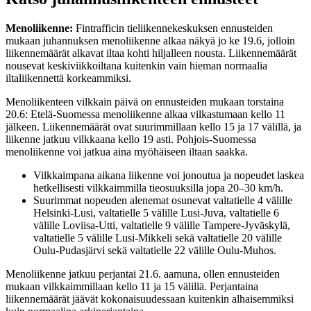
Menoliikenne:
Fintrafficin tieliikennekeskuksen ennusteiden
mukaan juhannuksen menoliikenne alkaa näkyä jo ke 19.6, jolloin
liikennemäärät alkavat iltaa kohti hiljalleen nousta. Liikennemäärät
nousevat keskiviikkoiltana kuitenkin vain hieman normaalia
iltaliikennettä korkeammiksi.
Menoliikenteen vilkkain päivä on ennusteiden mukaan torstaina
20.6: Etelä-Suomessa menoliikenne alkaa vilkastumaan kello 11
jälkeen. Liikennemäärät ovat suurimmillaan kello 15 ja 17 välillä, ja
liikenne jatkuu vilkkaana kello 19 asti. Pohjois-Suomessa
menoliikenne voi jatkua aina myöhäiseen iltaan saakka.
Vilkkaimpana aikana liikenne voi jonoutua ja nopeudet laskea
hetkellisesti vilkkaimmilla tieosuuksilla jopa 20–30 km/h.
Suurimmat nopeuden alenemat osunevat valtatielle 4 välille
Helsinki-Lusi, valtatielle 5 välille Lusi-Juva, valtatielle 6
välille Loviisa-Utti, valtatielle 9 välille Tampere-Jyväskylä,
valtatielle 5 välille Lusi-Mikkeli sekä valtatielle 20 välille
Oulu-Pudasjärvi sekä valtatielle 22 välille Oulu-Muhos.
Menoliikenne jatkuu perjantai 21.6. aamuna, ollen ennusteiden
mukaan vilkkaimmillaan kello 11 ja 15 välillä. Perjantaina
liikennemäärät jäävät kokonaisuudessaan kuitenkin alhaisemmiksi