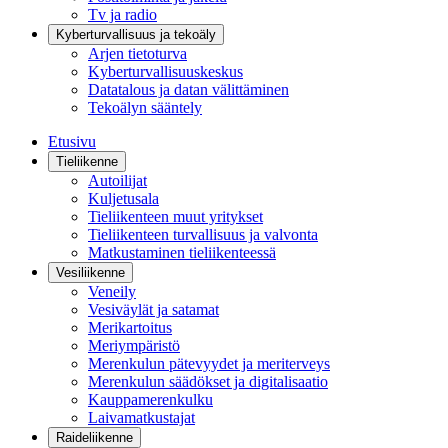
Tv ja radio
Kyberturvallisuus ja tekoäly
Arjen tietoturva
Kyberturvallisuuskeskus
Datatalous ja datan välittäminen
Tekoälyn sääntely
Etusivu
Tieliikenne
Autoilijat
Kuljetusala
Tieliikenteen muut yritykset
Tieliikenteen turvallisuus ja valvonta
Matkustaminen tieliikenteessä
Vesiliikenne
Veneily
Vesiväylät ja satamat
Merikartoitus
Meriympäristö
Merenkulun pätevyydet ja meriterveys
Merenkulun säädökset ja digitalisaatio
Kauppamerenkulku
Laivamatkustajat
Raideliikenne