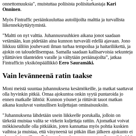
onnettomuuksia", muistuttaa poliisista poliisitarkastaja
Kari
Onninen
.
Myös Fintraffic peräänkuuluttaa autoilijoilta malttia ja turvallista
liikennekäyttäytymistä.
”Maltti on nyt valttia. Juhannusruuhkien aikana jonot saadaan
vetämään, kun pidetään aina kunnon turvaväli edellä ajavaan. Jono
liikkuu tällöin jouhevasti ilman turhaa tempoilua ja haitariliikettä, ja
ajokin on taloudellisempaa. Samalla saadaan kallisarvoisia sekunteja
yllättävien tilanteiden varalle ja vältytään peräänajoilta”, jatkaa
Fintrafficin yksikönpäällikkö
Eero Sauramäki.
Vain levänneenä ratin taakse
Moni meistä suuntaa juhannuksena kesämökeille, ja matkat saattavat
olla hyvinkin pitkiä. Omaa ajokuntoa onkin syytä puntaroida jo
ennen matkalle lähtöä: Kunnon yöunet ja riittävät tauot matkan
aikana kuuluvat vastuullisen kuljettajan ominaisuuksiin.
"Juhannuksena lähdetään usein liikkeelle porukalla, jolloin on
tärkeää muistaa valita se virkein kuljettaja rattiin. Ajomatkat voivat
mökkiseudulle olla pitkiäkin, joten kannattaa myös pohtia kuskien
vaihtoa ja muistaa, että väsyneenä tai pitkän illan jälkeen ajokunto ei