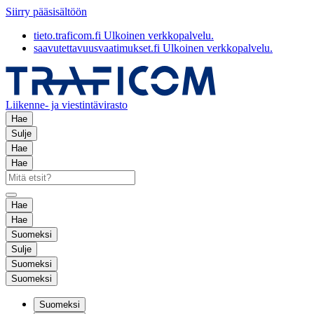
Siirry pääsisältöön
tieto.traficom.fi
Ulkoinen verkkopalvelu.
saavutettavuusvaatimukset.fi
Ulkoinen verkkopalvelu.
Liikenne- ja viestintävirasto
Hae
Sulje
Hae
Hae
Hae
Hae
Suomeksi
Sulje
Suomeksi
Suomeksi
Suomeksi