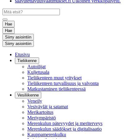
saavutettavuusvaatimukset.fi
Ulkoinen verkkopalvelu.
Hae
Hae
Siirry asiointiin
Siirry asiointiin
Etusivu
Tieliikenne
Autoilijat
Kuljetusala
Tieliikenteen muut yritykset
Tieliikenteen turvallisuus ja valvonta
Matkustaminen tieliikenteessä
Vesiliikenne
Veneily
Vesiväylät ja satamat
Merikartoitus
Meriympäristö
Merenkulun pätevyydet ja meriterveys
Merenkulun säädökset ja digitalisaatio
Kauppamerenkulku