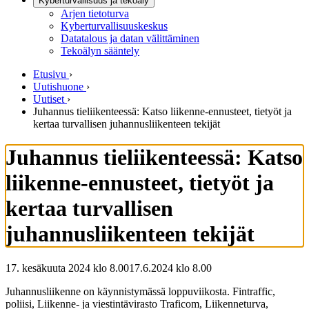
Kyberturvallisuus ja tekoäly
Arjen tietoturva
Kyberturvallisuuskeskus
Datatalous ja datan välittäminen
Tekoälyn sääntely
Etusivu
›
Uutishuone
›
Uutiset
›
Juhannus tieliikenteessä: Katso liikenne-ennusteet, tietyöt ja
kertaa turvallisen juhannusliikenteen tekijät
Juhannus tieliikenteessä: Katso
liikenne-ennusteet, tietyöt ja
kertaa turvallisen
juhannusliikenteen tekijät
17. kesäkuuta 2024 klo 8.00
17.6.2024
klo
8.00
Juhannusliikenne on käynnistymässä loppuviikosta. Fintraffic,
poliisi, Liikenne- ja viestintävirasto Traficom, Liikenneturva,