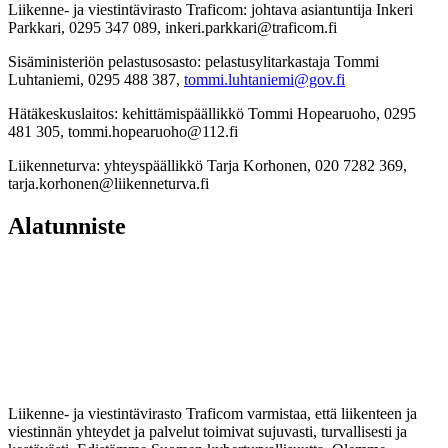
Liikenne- ja viestintävirasto Traficom: johtava asiantuntija Inkeri
Parkkari, 0295 347 089, inkeri.parkkari@traficom.fi
Sisäministeriön pelastusosasto: pelastusylitarkastaja Tommi
Luhtaniemi, 0295 488 387,
tommi.luhtaniemi@gov.fi
Hätäkeskuslaitos: kehittämispäällikkö Tommi Hopearuoho, 0295
481 305, tommi.hopearuoho@112.fi
Liikenneturva: yhteyspäällikkö Tarja Korhonen, 020 7282 369,
tarja.korhonen@liikenneturva.fi
Alatunniste
Liikenne- ja viestintävirasto Traficom varmistaa, että liikenteen ja
viestinnän yhteydet ja palvelut toimivat sujuvasti, turvallisesti ja