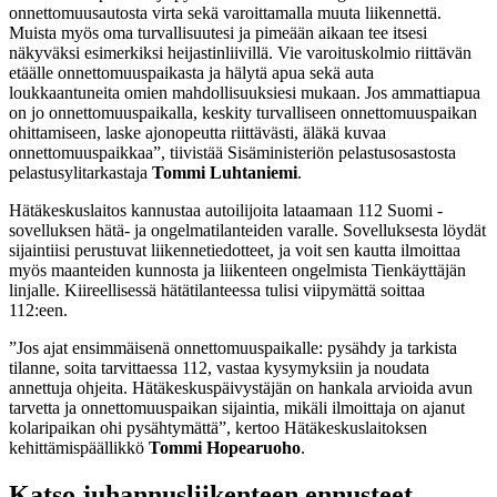
onnettomuusautosta virta sekä varoittamalla muuta liikennettä.
Muista myös oma turvallisuutesi ja pimeään aikaan tee itsesi
näkyväksi esimerkiksi heijastinliivillä. Vie varoituskolmio riittävän
etäälle onnettomuuspaikasta ja hälytä apua sekä auta
loukkaantuneita omien mahdollisuuksiesi mukaan. Jos ammattiapua
on jo onnettomuuspaikalla, keskity turvalliseen onnettomuuspaikan
ohittamiseen, laske ajonopeutta riittävästi, äläkä kuvaa
onnettomuuspaikkaa”, tiivistää Sisäministeriön pelastusosastosta
pelastusylitarkastaja
Tommi Luhtaniemi
.
Hätäkeskuslaitos kannustaa autoilijoita lataamaan 112 Suomi -
sovelluksen hätä- ja ongelmatilanteiden varalle. Sovelluksesta löydät
sijaintiisi perustuvat liikennetiedotteet, ja voit sen kautta ilmoittaa
myös maanteiden kunnosta ja liikenteen ongelmista Tienkäyttäjän
linjalle. Kiireellisessä hätätilanteessa tulisi viipymättä soittaa
112:een.
”Jos ajat ensimmäisenä onnettomuuspaikalle: pysähdy ja tarkista
tilanne, soita tarvittaessa 112, vastaa kysymyksiin ja noudata
annettuja ohjeita. Hätäkeskuspäivystäjän on hankala arvioida avun
tarvetta ja onnettomuuspaikan sijaintia, mikäli ilmoittaja on ajanut
kolaripaikan ohi pysähtymättä”, kertoo Hätäkeskuslaitoksen
kehittämispäällikkö
Tommi Hopearuoho
.
Katso juhannusliikenteen ennusteet