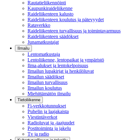
Rautatieliikennöinti
Kaupunkiraideliikenne
Raideliikenteen kalusto
Raideliikenteen koulutus ja pätevyydet
Rataverkko
Raideliikenteen turvallisuus ja toimintavarmuus
Raideliikenteen säädökset
Junamatkustajat
Ilmailu
Lentomatkustaja
Lentoliikenne, lentopaikat ja ympäristö
Ilma-alukset ja lentokelpoisuus
Ilmailun lupakirjat ja henkilöluvat
Ilmailun säädökset
Ilmailun turvallisuus
Ilmailun koulutus
Miehittämätön ilmailu
Tietoliikenne
Fi-verkkotunnukset
Puhelin ja laajakaista
Viestintäverkot
Radioluvat ja -taajuudet
Postitoiminta ja jakelu
Tv ja radio