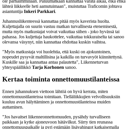
ole parhaimmillaan. Paluumatkaan kannattaa varata aikaa, eikä ehkä
lähteä liikkeelle heti aamutuimaan", muistuttaa Traficomin johtava
asiantuntija
Inkeri Parkkari
.
Juhannusliikenteessä kannattaa pitää myös kaverista huolta.
Kuljettajalla on suurin vastuu matkan turvallisesta etenemisestä,
mutta myös matkustajat voivat vaikuttaa siihen - joko hyvässä tai
pahassa. Jos kuljettaja haukottelee, vaikuttaa tokkuraiselta tai sanoo
olevansa väsynyt, niin kannattaa ehdottaa kuskin vaihtoa.
"Myös matkustaja voi huolehtia, että kuski on ajokuntoinen,
nopeudet pysyvät maltillisina ja kaikilla on turvavyöt kiinnitettynä.
Kuskille saa ja kannattaa antaa palautetta", Liikenneturvan
yhteyspäällikkö
Tarja Korhonen
sanoo.
Kertaa toiminta onnettomuustilanteissa
Ennen juhannuksen viettoon lähtöä on hyvä kerrata, miten
onnettomuustilanteissa toimitaan. Tielläliikkujien velvollisuuksiin
kuuluu avun hälyttäminen ja onnettomuustilanteissa muiden
auttaminen.
”Jos havaitset liikenneonnettomuuden, pysähdy turvalliseen
paikkaan ja kytke ajoneuvoon hätävilkut. Siirry tien reunassa
onnettomuuspaikalle ja pyri estämään lisävahingot katkaisemalla