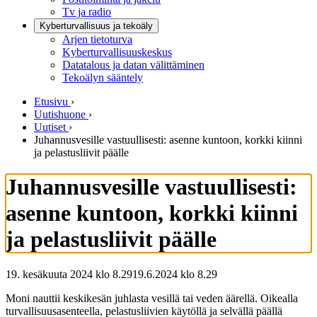
Tv ja radio
Kyberturvallisuus ja tekoäly
Arjen tietoturva
Kyberturvallisuuskeskus
Datatalous ja datan välittäminen
Tekoälyn sääntely
Etusivu
›
Uutishuone
›
Uutiset
›
Juhannusvesille vastuullisesti: asenne kuntoon, korkki kiinni
ja pelastusliivit päälle
Juhannusvesille vastuullisesti:
asenne kuntoon, korkki kiinni
ja pelastusliivit päälle
19. kesäkuuta 2024 klo 8.29
19.6.2024
klo
8.29
Moni nauttii keskikesän juhlasta vesillä tai veden äärellä. Oikealla
turvallisuusasenteella, pelastusliivien käytöllä ja selvällä päällä