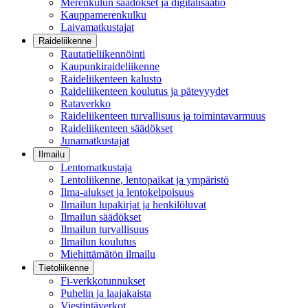
Merenkulun säädökset ja digitalisaatio
Kauppamerenkulku
Laivamatkustajat
Raideliikenne
Rautatieliikennöinti
Kaupunkiraideliikenne
Raideliikenteen kalusto
Raideliikenteen koulutus ja pätevyydet
Rataverkko
Raideliikenteen turvallisuus ja toimintavarmuus
Raideliikenteen säädökset
Junamatkustajat
Ilmailu
Lentomatkustaja
Lentoliikenne, lentopaikat ja ympäristö
Ilma-alukset ja lentokelpoisuus
Ilmailun lupakirjat ja henkilöluvat
Ilmailun säädökset
Ilmailun turvallisuus
Ilmailun koulutus
Miehittämätön ilmailu
Tietoliikenne
Fi-verkkotunnukset
Puhelin ja laajakaista
Viestintäverkot