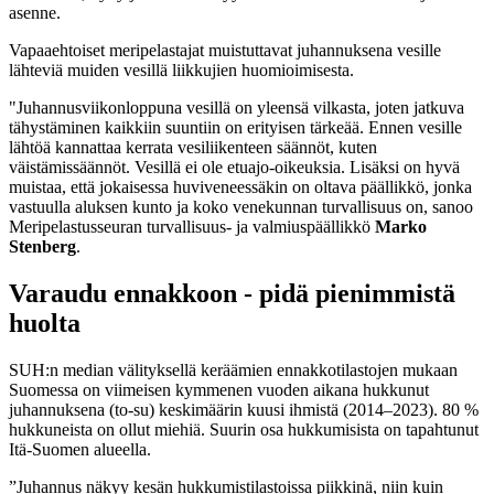
asenne.
Vapaaehtoiset meripelastajat muistuttavat juhannuksena vesille
lähteviä muiden vesillä liikkujien huomioimisesta.
"Juhannusviikonloppuna vesillä on yleensä vilkasta, joten jatkuva
tähystäminen kaikkiin suuntiin on erityisen tärkeää. Ennen vesille
lähtöä kannattaa kerrata vesiliikenteen säännöt, kuten
väistämissäännöt. Vesillä ei ole etuajo-oikeuksia. Lisäksi on hyvä
muistaa, että jokaisessa huviveneessäkin on oltava päällikkö, jonka
vastuulla aluksen kunto ja koko venekunnan turvallisuus on, sanoo
Meripelastusseuran turvallisuus- ja valmiuspäällikkö
Marko
Stenberg
.
Varaudu ennakkoon - pidä pienimmistä
huolta
SUH:n median välityksellä keräämien ennakkotilastojen mukaan
Suomessa on viimeisen kymmenen vuoden aikana hukkunut
juhannuksena (to-su) keskimäärin kuusi ihmistä (2014–2023). 80 %
hukkuneista on ollut miehiä. Suurin osa hukkumisista on tapahtunut
Itä-Suomen alueella.
”Juhannus näkyy kesän hukkumistilastoissa piikkinä, niin kuin