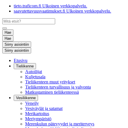
tieto.traficom.fi
Ulkoinen verkkopalvelu.
saavutettavuusvaatimukset.fi
Ulkoinen verkkopalvelu.
Hae
Hae
Siirry asiointiin
Siirry asiointiin
Etusivu
Tieliikenne
Autoilijat
Kuljetusala
Tieliikenteen muut yritykset
Tieliikenteen turvallisuus ja valvonta
Matkustaminen tieliikenteessä
Vesiliikenne
Veneily
Vesiväylät ja satamat
Merikartoitus
Meriympäristö
Merenkulun pätevyydet ja meriterveys