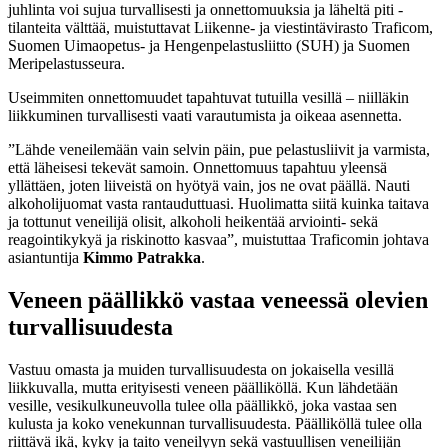
juhlinta voi sujua turvallisesti ja onnettomuuksia ja läheltä piti -
tilanteita välttää, muistuttavat Liikenne- ja viestintävirasto Traficom,
Suomen Uimaopetus- ja Hengenpelastusliitto (SUH) ja Suomen
Meripelastusseura.
Useimmiten onnettomuudet tapahtuvat tutuilla vesillä – niilläkin
liikkuminen turvallisesti vaati varautumista ja oikeaa asennetta.
”Lähde veneilemään vain selvin päin, pue pelastusliivit ja varmista,
että läheisesi tekevät samoin. Onnettomuus tapahtuu yleensä
yllättäen, joten liiveistä on hyötyä vain, jos ne ovat päällä. Nauti
alkoholijuomat vasta rantauduttuasi. Huolimatta siitä kuinka taitava
ja tottunut veneilijä olisit, alkoholi heikentää arviointi- sekä
reagointikykyä ja riskinotto kasvaa”, muistuttaa Traficomin johtava
asiantuntija
Kimmo Patrakka
.
Veneen päällikkö vastaa veneessä olevien
turvallisuudesta
Vastuu omasta ja muiden turvallisuudesta on jokaisella vesillä
liikkuvalla, mutta erityisesti veneen päälliköllä. Kun lähdetään
vesille, vesikulkuneuvolla tulee olla päällikkö, joka vastaa sen
kulusta ja koko venekunnan turvallisuudesta. Päälliköllä tulee olla
riittävä ikä, kyky ja taito veneilyyn sekä vastuullisen veneilijän