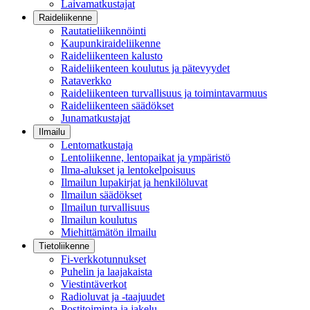
Laivamatkustajat
Raideliikenne
Rautatieliikennöinti
Kaupunkiraideliikenne
Raideliikenteen kalusto
Raideliikenteen koulutus ja pätevyydet
Rataverkko
Raideliikenteen turvallisuus ja toimintavarmuus
Raideliikenteen säädökset
Junamatkustajat
Ilmailu
Lentomatkustaja
Lentoliikenne, lentopaikat ja ympäristö
Ilma-alukset ja lentokelpoisuus
Ilmailun lupakirjat ja henkilöluvat
Ilmailun säädökset
Ilmailun turvallisuus
Ilmailun koulutus
Miehittämätön ilmailu
Tietoliikenne
Fi-verkkotunnukset
Puhelin ja laajakaista
Viestintäverkot
Radioluvat ja -taajuudet
Postitoiminta ja jakelu