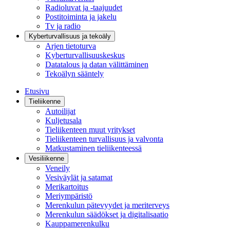
Radioluvat ja -taajuudet
Postitoiminta ja jakelu
Tv ja radio
Kyberturvallisuus ja tekoäly
Arjen tietoturva
Kyberturvallisuuskeskus
Datatalous ja datan välittäminen
Tekoälyn sääntely
Etusivu
Tieliikenne
Autoilijat
Kuljetusala
Tieliikenteen muut yritykset
Tieliikenteen turvallisuus ja valvonta
Matkustaminen tieliikenteessä
Vesiliikenne
Veneily
Vesiväylät ja satamat
Merikartoitus
Meriympäristö
Merenkulun pätevyydet ja meriterveys
Merenkulun säädökset ja digitalisaatio
Kauppamerenkulku