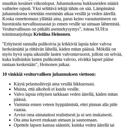
muutkin kesäiset viikonloput. Juhannuksena hukkuneiden määrä
vaihtelee rajusti. Yksi selittävä tekijä tähän on sää. Lämpimänä
juhannuksena vietetään enemmän aikaa vesillä ja veden äärellä.
Koska onnettomuus yllättää aina, paras keino varautumiseen on
huomioida turvallisuusasiat jo ennen vesille tai uimaan lähtemistä.
Vesiturvallisuus on pitkälti asennekysymys”, toteaa SUH:n
toiminnanjohtaja
Kristiina Heinonen
.
''Erityisesti rannalla pulikoivia ja leikkiviä lapsia tulee valvoa
herkeämättä ja riittävän lähellä, käden mitan päässä. Mökillä on
myös hyvä sopia aikuisille lasten valvontavuorot, jolloin on selvää,
kuka kulloinkin lasten pulikointia valvoo, eivätkä lapset pääse
rantaan keskenään", Heinonen jatkaa.
10 vinkkiä vesiturvallisen juhannuksen viettoon:
Käytä pelastusliivejä aina vesillä liikkuessasi.
Muista, että alkoholi ei kuulu vesille.
Valvo lapsia erityisen tarkkaan veden äärellä, käden mitan
päässä.
Varmista ennen veteen hyppäämistä, ettei pinnan alla piile
vaaraa.
Arvioi oma uimataitosi realistisesti ja ui sen mukaisesti.
Ota aina kaveri mukaan uimaan ja saunomaan.
Opettele lapsen kanssa säännöt, kuinka veden äärellä tai