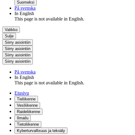
Suomeksi
På svenska
In English
This page is not available in English.
Valikko
Sulje
Siirry asiointiin
Siirry asiointiin
Siirry asiointiin
Siirry asiointiin
På svenska
In English
This page is not available in English.
Etusivu
Tieliikenne
Vesiliikenne
Raideliikenne
Ilmailu
Tietoliikenne
Kyberturvallisuus ja tekoäly