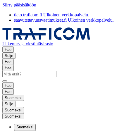
Siirry pääsisältöön
tieto.traficom.fi
Ulkoinen verkkopalvelu.
saavutettavuusvaatimukset.fi
Ulkoinen verkkopalvelu.
Liikenne- ja viestintävirasto
Hae
Sulje
Hae
Hae
Hae
Hae
Suomeksi
Sulje
Suomeksi
Suomeksi
Suomeksi