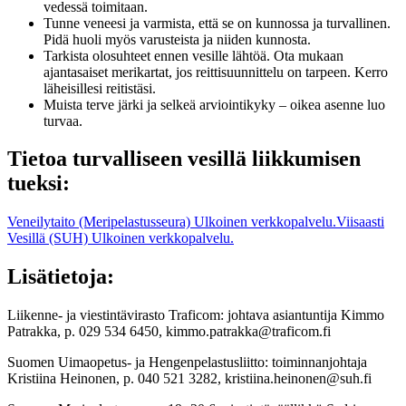
vedessä toimitaan.
Tunne veneesi ja varmista, että se on kunnossa ja turvallinen.
Pidä huoli myös varusteista ja niiden kunnosta.
Tarkista olosuhteet ennen vesille lähtöä. Ota mukaan
ajantasaiset merikartat, jos reittisuunnittelu on tarpeen. Kerro
läheisillesi reitistäsi.
Muista terve järki ja selkeä arviointikyky – oikea asenne luo
turvaa.
Tietoa turvalliseen vesillä liikkumisen
tueksi:
Veneilytaito (Meripelastusseura)
Ulkoinen verkkopalvelu.
Viisaasti
Vesillä (SUH)
Ulkoinen verkkopalvelu.
Lisätietoja:
Liikenne- ja viestintävirasto Traficom: johtava asiantuntija Kimmo
Patrakka, p. 029 534 6450, kimmo.patrakka@traficom.fi
Suomen Uimaopetus- ja Hengenpelastusliitto: toiminnanjohtaja
Kristiina Heinonen, p. 040 521 3282, kristiina.heinonen@suh.fi