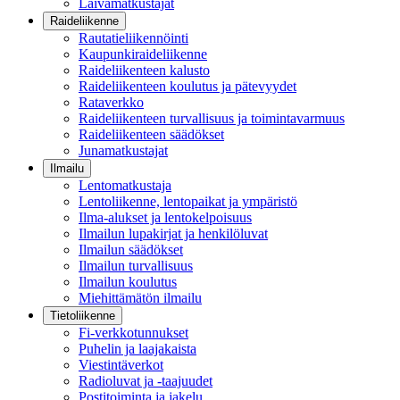
Laivamatkustajat
Raideliikenne
Rautatieliikennöinti
Kaupunkiraideliikenne
Raideliikenteen kalusto
Raideliikenteen koulutus ja pätevyydet
Rataverkko
Raideliikenteen turvallisuus ja toimintavarmuus
Raideliikenteen säädökset
Junamatkustajat
Ilmailu
Lentomatkustaja
Lentoliikenne, lentopaikat ja ympäristö
Ilma-alukset ja lentokelpoisuus
Ilmailun lupakirjat ja henkilöluvat
Ilmailun säädökset
Ilmailun turvallisuus
Ilmailun koulutus
Miehittämätön ilmailu
Tietoliikenne
Fi-verkkotunnukset
Puhelin ja laajakaista
Viestintäverkot
Radioluvat ja -taajuudet
Postitoiminta ja jakelu