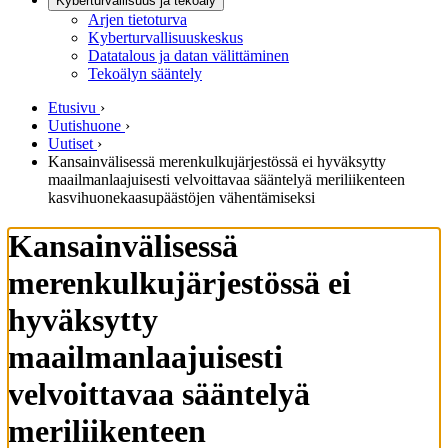
Kyberturvallisuus ja tekoäly
Arjen tietoturva
Kyberturvallisuuskeskus
Datatalous ja datan välittäminen
Tekoälyn sääntely
Etusivu
›
Uutishuone
›
Uutiset
›
Kansainvälisessä merenkulkujärjestössä ei hyväksytty
maailmanlaajuisesti velvoittavaa sääntelyä meriliikenteen
kasvihuonekaasupäästöjen vähentämiseksi
Kansainvälisessä
merenkulkujärjestössä ei
hyväksytty
maailmanlaajuisesti
velvoittavaa sääntelyä
meriliikenteen