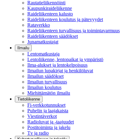
Rautatieliikennöinti
Kaupunkiraideliikenne
Raideliikenteen kalusto
Raideliikenteen koulutus ja pätevyydet
Rataverkko
Raideliikenteen turvallisuus ja toimintavarmuus
Raideliikenteen säädökset
Junamatkustajat
Ilmailu
Lentomatkustaja
Lentoliikenne, lentopaikat ja ympäristö
Ilma-alukset ja lentokelpoisuus
Ilmailun lupakirjat ja henkilöluvat
Ilmailun säädökset
Ilmailun turvallisuus
Ilmailun koulutus
Miehittämätön ilmailu
Tietoliikenne
Fi-verkkotunnukset
Puhelin ja laajakaista
Viestintäverkot
Radioluvat ja -taajuudet
Postitoiminta ja jakelu
Tv ja radio