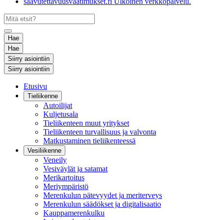
saavutettavuusvaatimukset.fi
Ulkoinen verkkopalvelu.
Hae
Hae
Siirry asiointiin
Siirry asiointiin
Etusivu
Tieliikenne
Autoilijat
Kuljetusala
Tieliikenteen muut yritykset
Tieliikenteen turvallisuus ja valvonta
Matkustaminen tieliikenteessä
Vesiliikenne
Veneily
Vesiväylät ja satamat
Merikartoitus
Meriympäristö
Merenkulun pätevyydet ja meriterveys
Merenkulun säädökset ja digitalisaatio
Kauppamerenkulku