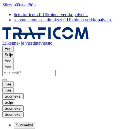
Siirry pääsisältöön
tieto.traficom.fi
Ulkoinen verkkopalvelu.
saavutettavuusvaatimukset.fi
Ulkoinen verkkopalvelu.
Liikenne- ja viestintävirasto
Hae
Sulje
Hae
Hae
Hae
Hae
Suomeksi
Sulje
Suomeksi
Suomeksi
Suomeksi