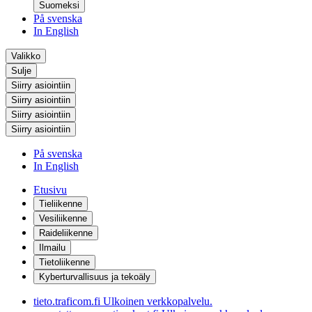
Suomeksi
På svenska
In English
Valikko
Sulje
Siirry asiointiin
Siirry asiointiin
Siirry asiointiin
Siirry asiointiin
På svenska
In English
Etusivu
Tieliikenne
Vesiliikenne
Raideliikenne
Ilmailu
Tietoliikenne
Kyberturvallisuus ja tekoäly
tieto.traficom.fi
Ulkoinen verkkopalvelu.