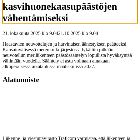
kasvihuonekaasupäästöjen
vähentämiseksi
21. lokakuuta 2025 klo 9.04
21.10.2025
klo
9.04
Haastavien neuvottelujen ja harvinaisen äänestyksen päätteeksi
Kansainvälisessä merenkulkujärjestössä lykättiin pitkään
neuvotellun meriliikenteen päästösääntelyn lopullista hyväksyntää
vähintään vuodella. Sääntely ei astu voimaan ainakaan
alkuperäisessä aikataulussa maaliskuussa 2027.
Alatunniste
Liikenne- ja viestintävirasto Traficom varmistaa, että liikenteen ja