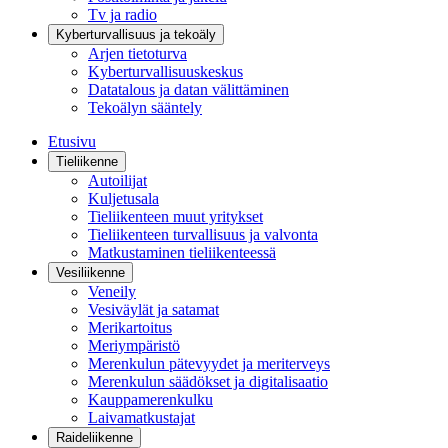
Tv ja radio
Kyberturvallisuus ja tekoäly
Arjen tietoturva
Kyberturvallisuuskeskus
Datatalous ja datan välittäminen
Tekoälyn sääntely
Etusivu
Tieliikenne
Autoilijat
Kuljetusala
Tieliikenteen muut yritykset
Tieliikenteen turvallisuus ja valvonta
Matkustaminen tieliikenteessä
Vesiliikenne
Veneily
Vesiväylät ja satamat
Merikartoitus
Meriympäristö
Merenkulun pätevyydet ja meriterveys
Merenkulun säädökset ja digitalisaatio
Kauppamerenkulku
Laivamatkustajat
Raideliikenne