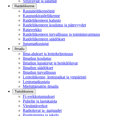
Vesiväylät ja satamat
Raideliikenne
Rautatieliikennöinti
Kaupunkiraideliikenne
Raideliikenteen kalusto
Raideliikenteen koulutus ja pätevyydet
Rataverkko
Raideliikenteen turvallisuus ja toimintavarmuus
Raideliikenteen säädökset
Junamatkustajat
Ilmailu
Ilma-alukset ja lentokelpoisuus
Ilmailun koulutus
Ilmailun lupakirjat ja henkilöluvat
Ilmailun säädökset
Ilmailun turvallisuus
Lentoliikenne, lentopaikat ja ympäristö
Lentomatkustaja
Miehittämätön ilmailu
Tietoliikenne
Fi-verkkotunnukset
Puhelin ja laajakaista
Viestintäverkot
Radioluvat ja -taajuudet
Postitoiminta ja jakelu