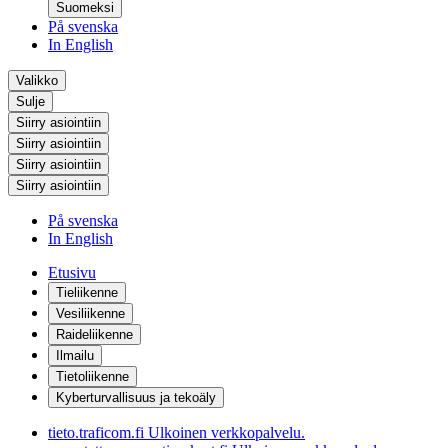
Suomeksi
På svenska
In English
Valikko
Sulje
Siirry asiointiin
Siirry asiointiin
Siirry asiointiin
Siirry asiointiin
På svenska
In English
Etusivu
Tieliikenne
Vesiliikenne
Raideliikenne
Ilmailu
Tietoliikenne
Kyberturvallisuus ja tekoäly
tieto.traficom.fi
Ulkoinen verkkopalvelu.