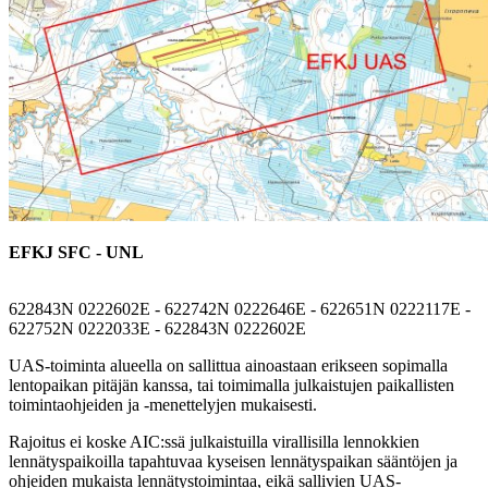
EFKJ SFC - UNL
622843N 0222602E - 622742N 0222646E - 622651N 0222117E -
622752N 0222033E - 622843N 0222602E
UAS-toiminta alueella on sallittua ainoastaan erikseen sopimalla
lentopaikan pitäjän kanssa, tai toimimalla julkaistujen paikallisten
toimintaohjeiden ja -menettelyjen mukaisesti.
Rajoitus ei koske AIC:ssä julkaistuilla virallisilla lennokkien
lennätyspaikoilla tapahtuvaa kyseisen lennätyspaikan sääntöjen ja
ohjeiden mukaista lennätystoimintaa, eikä sallivien UAS-