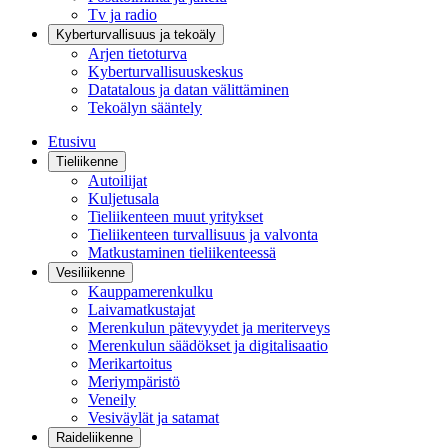
Tv ja radio
Kyberturvallisuus ja tekoäly
Arjen tietoturva
Kyberturvallisuuskeskus
Datatalous ja datan välittäminen
Tekoälyn sääntely
Etusivu
Tieliikenne
Autoilijat
Kuljetusala
Tieliikenteen muut yritykset
Tieliikenteen turvallisuus ja valvonta
Matkustaminen tieliikenteessä
Vesiliikenne
Kauppamerenkulku
Laivamatkustajat
Merenkulun pätevyydet ja meriterveys
Merenkulun säädökset ja digitalisaatio
Merikartoitus
Meriympäristö
Veneily
Vesiväylät ja satamat
Raideliikenne