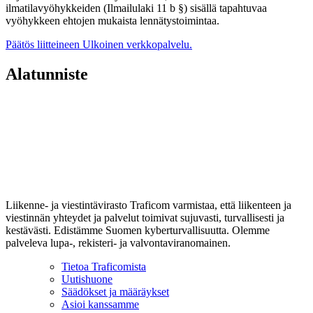
ilmatilavyöhykkeiden (Ilmailulaki 11 b §) sisällä tapahtuvaa
vyöhykkeen ehtojen mukaista lennätystoimintaa.
Päätös liitteineen
Ulkoinen verkkopalvelu.
Alatunniste
Liikenne- ja viestintävirasto Traficom varmistaa, että liikenteen ja
viestinnän yhteydet ja palvelut toimivat sujuvasti, turvallisesti ja
kestävästi. Edistämme Suomen kyberturvallisuutta. Olemme
palveleva lupa-, rekisteri- ja valvontaviranomainen.
Tietoa Traficomista
Uutishuone
Säädökset ja määräykset
Asioi kanssamme