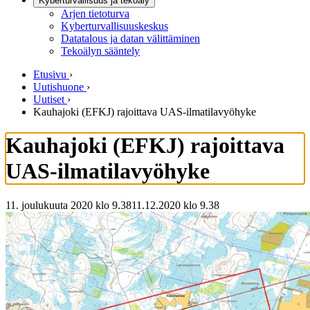
Kyberturvallisuus ja tekoäly
Arjen tietoturva
Kyberturvallisuuskeskus
Datatalous ja datan välittäminen
Tekoälyn sääntely
Etusivu
›
Uutishuone
›
Uutiset
›
Kauhajoki (EFKJ) rajoittava UAS-ilmatilavyöhyke
Kauhajoki (EFKJ) rajoittava
UAS-ilmatilavyöhyke
11. joulukuuta 2020 klo 9.38
11.12.2020
klo
9.38