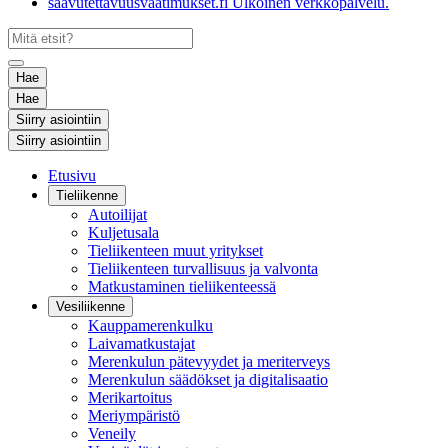
saavutettavuusvaatimukset.fi
Ulkoinen verkkopalvelu.
Hae
Hae
Siirry asiointiin
Siirry asiointiin
Etusivu
Tieliikenne
Autoilijat
Kuljetusala
Tieliikenteen muut yritykset
Tieliikenteen turvallisuus ja valvonta
Matkustaminen tieliikenteessä
Vesiliikenne
Kauppamerenkulku
Laivamatkustajat
Merenkulun pätevyydet ja meriterveys
Merenkulun säädökset ja digitalisaatio
Merikartoitus
Meriympäristö
Veneily