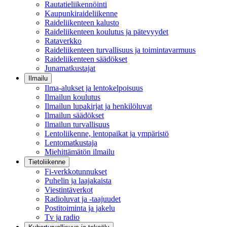
Rautatieliikennöinti
Kaupunkiraideliikenne
Raideliikenteen kalusto
Raideliikenteen koulutus ja pätevyydet
Rataverkko
Raideliikenteen turvallisuus ja toimintavarmuus
Raideliikenteen säädökset
Junamatkustajat
Ilmailu
Ilma-alukset ja lentokelpoisuus
Ilmailun koulutus
Ilmailun lupakirjat ja henkilöluvat
Ilmailun säädökset
Ilmailun turvallisuus
Lentoliikenne, lentopaikat ja ympäristö
Lentomatkustaja
Miehittämätön ilmailu
Tietoliikenne
Fi-verkkotunnukset
Puhelin ja laajakaista
Viestintäverkot
Radioluvat ja -taajuudet
Postitoiminta ja jakelu
Tv ja radio