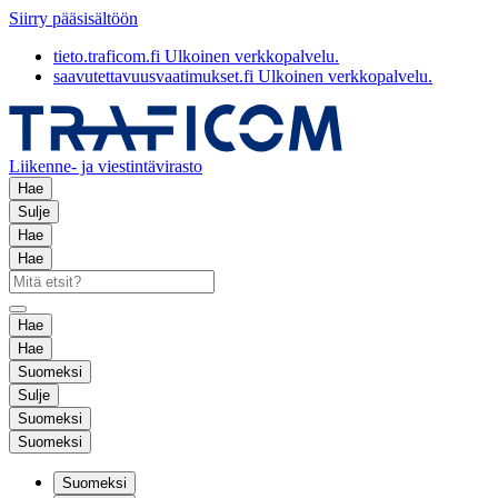
Siirry pääsisältöön
tieto.traficom.fi
Ulkoinen verkkopalvelu.
saavutettavuusvaatimukset.fi
Ulkoinen verkkopalvelu.
Liikenne- ja viestintävirasto
Hae
Sulje
Hae
Hae
Hae
Hae
Suomeksi
Sulje
Suomeksi
Suomeksi
Suomeksi