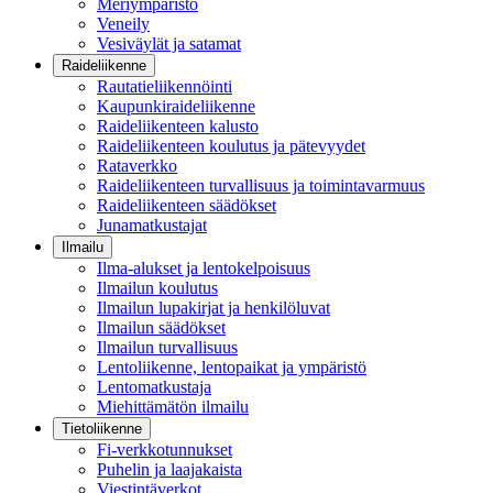
Meriympäristö
Veneily
Vesiväylät ja satamat
Raideliikenne
Rautatieliikennöinti
Kaupunkiraideliikenne
Raideliikenteen kalusto
Raideliikenteen koulutus ja pätevyydet
Rataverkko
Raideliikenteen turvallisuus ja toimintavarmuus
Raideliikenteen säädökset
Junamatkustajat
Ilmailu
Ilma-alukset ja lentokelpoisuus
Ilmailun koulutus
Ilmailun lupakirjat ja henkilöluvat
Ilmailun säädökset
Ilmailun turvallisuus
Lentoliikenne, lentopaikat ja ympäristö
Lentomatkustaja
Miehittämätön ilmailu
Tietoliikenne
Fi-verkkotunnukset
Puhelin ja laajakaista
Viestintäverkot