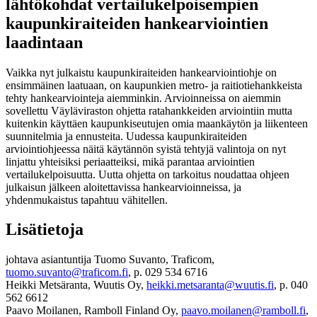
lähtökohdat vertailukelpoisempien
kaupunkiraiteiden hankearviointien
laadintaan
Vaikka nyt julkaistu kaupunkiraiteiden hankearviointiohje on
ensimmäinen laatuaan, on kaupunkien metro- ja raitiotiehankkeista
tehty hankearviointeja aiemminkin. Arvioinneissa on aiemmin
sovellettu Väyläviraston ohjetta ratahankkeiden arviointiin mutta
kuitenkin käyttäen kaupunkiseutujen omia maankäytön ja liikenteen
suunnitelmia ja ennusteita. Uudessa kaupunkiraiteiden
arviointiohjeessa näitä käytännön syistä tehtyjä valintoja on nyt
linjattu yhteisiksi periaatteiksi, mikä parantaa arviointien
vertailukelpoisuutta. Uutta ohjetta on tarkoitus noudattaa ohjeen
julkaisun jälkeen aloitettavissa hankearvioinneissa, ja
yhdenmukaistus tapahtuu vähitellen.
Lisätietoja
johtava asiantuntija Tuomo Suvanto, Traficom,
tuomo.suvanto@traficom.fi
, p. 029 534 6716
Heikki Metsäranta, Wuutis Oy,
heikki.metsaranta@wuutis.fi
, p. 040
562 6612
Paavo Moilanen, Ramboll Finland Oy,
paavo.moilanen@ramboll.fi
,