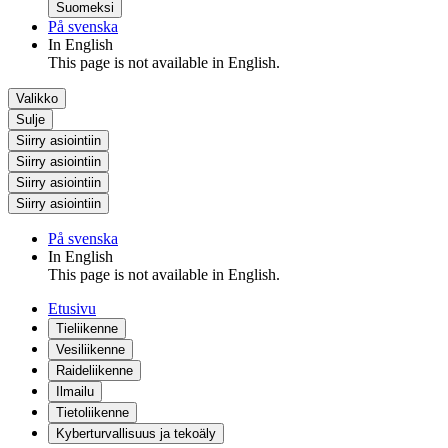
Suomeksi
På svenska
In English
This page is not available in English.
Valikko
Sulje
Siirry asiointiin
Siirry asiointiin
Siirry asiointiin
Siirry asiointiin
På svenska
In English
This page is not available in English.
Etusivu
Tieliikenne
Vesiliikenne
Raideliikenne
Ilmailu
Tietoliikenne
Kyberturvallisuus ja tekoäly