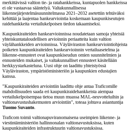
merkittävissä valtion tie- ja ratahankkeissa, kuntapuolen hankkeissa
ei ole vastaavaa sääntelyä. Valtakunnallisessa
liikennejärjestelmäsuunnitelmassa 2021–2032 asetettiin tehtäväksi
kehittää ja laajentaa hankearviointia koskemaan kaupunkiseutujen
raidehankkeita vertailukelpoisen tiedon takaamiseksi.
Kaupunkiraiteiden hankearvioinnissa noudatetaan samoja yhteisiä
yhteiskuntataloudellisen arvioinnin periaatteita kuin valtion
väylähankkeiden arvioinnissa. Väyläviraston hankearviointiohjeista
poiketen kaupunkiraiteiden hankearvioinnin vertailuasetelma ja
liikenne-ennusteet ovat kaupunkiseudun omien suunnitelmien ja
ennusteiden mukaiset, ja valtakunnalliset ennusteet käsitellään
herkkyystarkasteluna. Uusi ohje on laadittu yhteistyössä
Väyläviraston, ympäristöministeriön ja kaupunkien edustajien
kanssa.
"Kaupunkiraiteiden arviointiin laadittu ohje antaa Traficomille
mahdollisuuden saada eri kaupunkiraidehankkeista aiempaa
vertailukelpoisempaa tietoa muun muassa MAL-neuvotteluihin ja
valtionavustushakemusten arviointiin", toteaa johtava asiantuntija
Tuomo Suvanto
.
Traficom toimii valtionapuviranomaisena useimpien liikenne- ja
viestintäministeriön hallinnonalan valtionavustuksissa, kuten
kaupunkiraiteiden infrastruktuurin valtionavustuksissa.