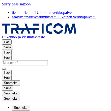
Siirry pääsisältöön
tieto.traficom.fi
Ulkoinen verkkopalvelu.
saavutettavuusvaatimukset.fi
Ulkoinen verkkopalvelu.
Liikenne- ja viestintävirasto
Hae
Sulje
Hae
Hae
Hae
Hae
Suomeksi
Sulje
Suomeksi
Suomeksi
Suomeksi