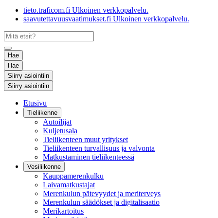
tieto.traficom.fi
Ulkoinen verkkopalvelu.
saavutettavuusvaatimukset.fi
Ulkoinen verkkopalvelu.
Hae
Hae
Siirry asiointiin
Siirry asiointiin
Etusivu
Tieliikenne
Autoilijat
Kuljetusala
Tieliikenteen muut yritykset
Tieliikenteen turvallisuus ja valvonta
Matkustaminen tieliikenteessä
Vesiliikenne
Kauppamerenkulku
Laivamatkustajat
Merenkulun pätevyydet ja meriterveys
Merenkulun säädökset ja digitalisaatio
Merikartoitus