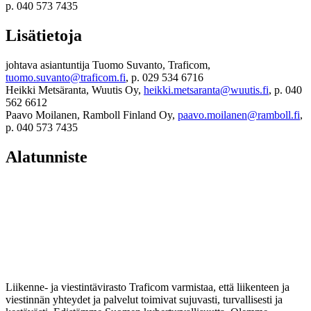
p. 040 573 7435
Lisätietoja
johtava asiantuntija Tuomo Suvanto, Traficom,
tuomo.suvanto@traficom.fi
, p. 029 534 6716
Heikki Metsäranta, Wuutis Oy,
heikki.metsaranta@wuutis.fi
, p. 040
562 6612
Paavo Moilanen, Ramboll Finland Oy,
paavo.moilanen@ramboll.fi
,
p. 040 573 7435
Alatunniste
Liikenne- ja viestintävirasto Traficom varmistaa, että liikenteen ja
viestinnän yhteydet ja palvelut toimivat sujuvasti, turvallisesti ja