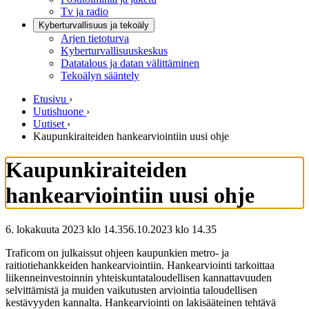
Tv ja radio
Kyberturvallisuus ja tekoäly
Arjen tietoturva
Kyberturvallisuuskeskus
Datatalous ja datan välittäminen
Tekoälyn sääntely
Etusivu
›
Uutishuone
›
Uutiset
›
Kaupunkiraiteiden hankearviointiin uusi ohje
Kaupunkiraiteiden
hankearviointiin uusi ohje
6. lokakuuta 2023 klo 14.35
6.10.2023
klo
14.35
Traficom on julkaissut ohjeen kaupunkien metro- ja
raitiotiehankkeiden hankearviointiin. Hankearviointi tarkoittaa
liikenneinvestoinnin yhteiskuntataloudellisen kannattavuuden
selvittämistä ja muiden vaikutusten arviointia taloudellisen
kestävyyden kannalta. Hankearviointi on lakisääteinen tehtävä