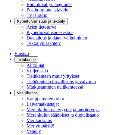
Radioluvat ja -taajuudet
Postitoiminta ja jakelu
Tv ja radio
Kyberturvallisuus ja tekoäly
Arjen tietoturva
Kyberturvallisuuskeskus
Datatalous ja datan välittäminen
Tekoälyn sääntely
Etusivu
Tieliikenne
Autoilijat
Kuljetusala
Tieliikenteen muut yritykset
Tieliikenteen turvallisuus ja valvonta
Matkustaminen tieliikenteessä
Vesiliikenne
Kauppamerenkulku
Laivamatkustajat
Merenkulun pätevyydet ja meriterveys
Merenkulun säädökset ja digitalisaatio
Merikartoitus
Meriympäristö
Veneily