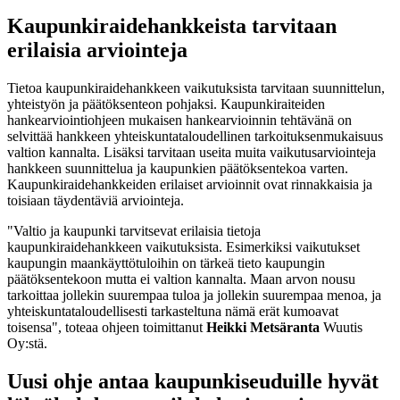
Kaupunkiraidehankkeista tarvitaan
erilaisia arviointeja
Tietoa kaupunkiraidehankkeen vaikutuksista tarvitaan suunnittelun,
yhteistyön ja päätöksenteon pohjaksi. Kaupunkiraiteiden
hankearviointiohjeen mukaisen hankearvioinnin tehtävänä on
selvittää hankkeen yhteiskuntataloudellinen tarkoituksenmukaisuus
valtion kannalta. Lisäksi tarvitaan useita muita vaikutusarviointeja
hankkeen suunnittelua ja kaupunkien päätöksentekoa varten.
Kaupunkiraidehankkeiden erilaiset arvioinnit ovat rinnakkaisia ja
toisiaan täydentäviä arviointeja.
"Valtio ja kaupunki tarvitsevat erilaisia tietoja
kaupunkiraidehankkeen vaikutuksista. Esimerkiksi vaikutukset
kaupungin maankäyttötuloihin on tärkeä tieto kaupungin
päätöksentekoon mutta ei valtion kannalta. Maan arvon nousu
tarkoittaa jollekin suurempaa tuloa ja jollekin suurempaa menoa, ja
yhteiskuntataloudellisesti tarkasteltuna nämä erät kumoavat
toisensa", toteaa ohjeen toimittanut
Heikki Metsäranta
Wuutis
Oy:stä.
Uusi ohje antaa kaupunkiseuduille hyvät