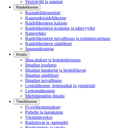
Vesiväylät ja satamat
Raideliikenne
Rautatieliikennöinti
Kaupunkiraideliikenne
Raideliikenteen kalusto
Raideliikenteen koulutus ja pätevyydet
Rataverkko
Raideliikenteen turvallisuus ja toimintavarmuus
Raideliikenteen säädökset
Junamatkustajat
Ilmailu
Ilma-alukset ja lentokelpoisuus
Ilmailun koulutus
Ilmailun lupakirjat ja henkilöluvat
Ilmailun säädökset
Ilmailun turvallisuus
Lentoliikenne, lentopaikat ja ympäristö
Lentomatkustaja
Miehittämätön ilmailu
Tietoliikenne
Fi-verkkotunnukset
Puhelin ja laajakaista
Viestintäverkot
Radioluvat ja -taajuudet
Postitoiminta ja jakelu