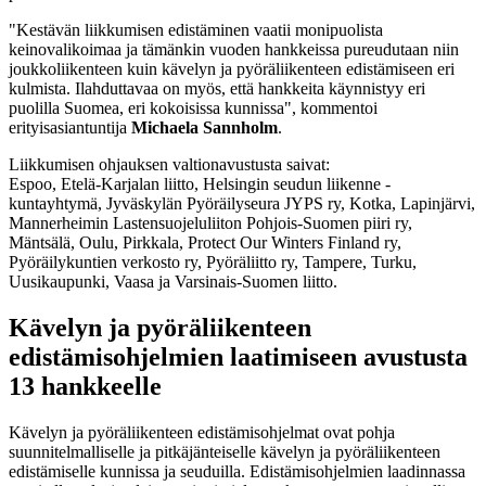
"Kestävän liikkumisen edistäminen vaatii monipuolista
keinovalikoimaa ja tämänkin vuoden hankkeissa pureudutaan niin
joukkoliikenteen kuin kävelyn ja pyöräliikenteen edistämiseen eri
kulmista. Ilahduttavaa on myös, että hankkeita käynnistyy eri
puolilla Suomea, eri kokoisissa kunnissa", kommentoi
erityisasiantuntija
Michaela Sannholm
.
Liikkumisen ohjauksen valtionavustusta saivat:
Espoo, Etelä-Karjalan liitto, Helsingin seudun liikenne -
kuntayhtymä, Jyväskylän Pyöräilyseura JYPS ry, Kotka, Lapinjärvi,
Mannerheimin Lastensuojeluliiton Pohjois-Suomen piiri ry,
Mäntsälä, Oulu, Pirkkala, Protect Our Winters Finland ry,
Pyöräilykuntien verkosto ry, Pyöräliitto ry, Tampere, Turku,
Uusikaupunki, Vaasa ja Varsinais-Suomen liitto.
Kävelyn ja pyöräliikenteen
edistämisohjelmien laatimiseen avustusta
13 hankkeelle
Kävelyn ja pyöräliikenteen edistämisohjelmat ovat pohja
suunnitelmalliselle ja pitkäjänteiselle kävelyn ja pyöräliikenteen
edistämiselle kunnissa ja seuduilla. Edistämisohjelmien laadinnassa