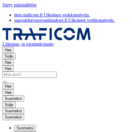
Siirry pääsisältöön
tieto.traficom.fi
Ulkoinen verkkopalvelu.
saavutettavuusvaatimukset.fi
Ulkoinen verkkopalvelu.
Liikenne- ja viestintävirasto
Hae
Sulje
Hae
Hae
Hae
Hae
Suomeksi
Sulje
Suomeksi
Suomeksi
Suomeksi