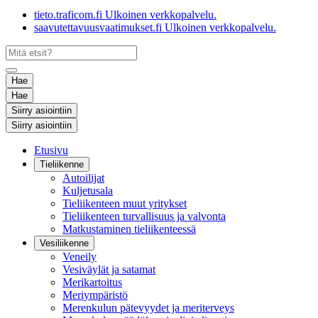
tieto.traficom.fi
Ulkoinen verkkopalvelu.
saavutettavuusvaatimukset.fi
Ulkoinen verkkopalvelu.
Hae
Hae
Siirry asiointiin
Siirry asiointiin
Etusivu
Tieliikenne
Autoilijat
Kuljetusala
Tieliikenteen muut yritykset
Tieliikenteen turvallisuus ja valvonta
Matkustaminen tieliikenteessä
Vesiliikenne
Veneily
Vesiväylät ja satamat
Merikartoitus
Meriympäristö
Merenkulun pätevyydet ja meriterveys