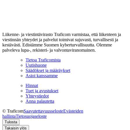
Liikenne- ja viestintävirasto Traficom varmistaa, että liikenteen ja
viestinnän yhteydet ja palvelut toimivat sujuvasti, turvallisesti ja
kestävästi. Edistämme Suomen kyberturvallisuutta. Olemme
palveleva lupa-, rekisteri- ja valvontaviranomainen.
Tietoa Traficomista
Uutishuone
Säädökset ja määräykset
Asioi kanssamme
Hinnat
Tuet ja avustukset
Yhteystiedot
Anna palautetta
© Traficom
Saavutettavuusseloste
Evästeiden
hallinta
Tietosuojaseloste
Tulosta
Takaisin ylös