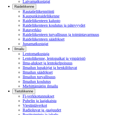
Laivamatkustajat
Raideliikenne
Rautatieliikennöinti
Kaupunkiraideliikenne
Raideliikenteen kalusto
Raideliikenteen koulutus ja pätevyydet
Rataverkko
Raideliikenteen turvallisuus ja toimintavarmuus
Raideliikenteen säädökset
Junamatkustajat
Ilmailu
Lentomatkustaja
Lentoliikenne, lentopaikat ja ympäristö
Ilma-alukset ja lentokelpoisuus
Ilmailun lupakirjat ja henkilöluvat
Ilmailun säädökset
Ilmailun turvallisuus
Ilmailun koulutus
Miehittämätön ilmailu
Tietoliikenne
Fi-verkkotunnukset
Puhelin ja laajakaista
Viestintäverkot
Radioluvat ja -taajuudet
Postitoiminta ja jakelu