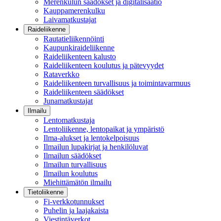
Merenkulun säädökset ja digitalisaatio
Kauppamerenkulku
Laivamatkustajat
Raideliikenne
Rautatieliikennöinti
Kaupunkiraideliikenne
Raideliikenteen kalusto
Raideliikenteen koulutus ja pätevyydet
Rataverkko
Raideliikenteen turvallisuus ja toimintavarmuus
Raideliikenteen säädökset
Junamatkustajat
Ilmailu
Lentomatkustaja
Lentoliikenne, lentopaikat ja ympäristö
Ilma-alukset ja lentokelpoisuus
Ilmailun lupakirjat ja henkilöluvat
Ilmailun säädökset
Ilmailun turvallisuus
Ilmailun koulutus
Miehittämätön ilmailu
Tietoliikenne
Fi-verkkotunnukset
Puhelin ja laajakaista
Viestintäverkot