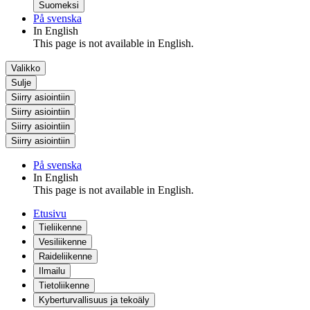
Suomeksi
På svenska
In English
This page is not available in English.
Valikko
Sulje
Siirry asiointiin
Siirry asiointiin
Siirry asiointiin
Siirry asiointiin
På svenska
In English
This page is not available in English.
Etusivu
Tieliikenne
Vesiliikenne
Raideliikenne
Ilmailu
Tietoliikenne
Kyberturvallisuus ja tekoäly