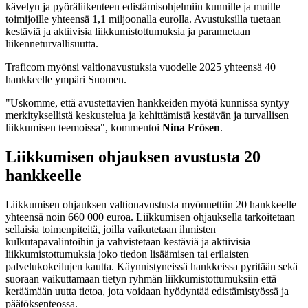
kävelyn ja pyöräliikenteen edistämisohjelmiin kunnille ja muille
toimijoille yhteensä 1,1 miljoonalla eurolla. Avustuksilla tuetaan
kestäviä ja aktiivisia liikkumistottumuksia ja parannetaan
liikenneturvallisuutta.
Traficom myönsi valtionavustuksia vuodelle 2025 yhteensä 40
hankkeelle ympäri Suomen.
"Uskomme, että avustettavien hankkeiden myötä kunnissa syntyy
merkityksellistä keskustelua ja kehittämistä kestävän ja turvallisen
liikkumisen teemoissa", kommentoi
Nina Frösen
.
Liikkumisen ohjauksen avustusta 20
hankkeelle
Liikkumisen ohjauksen valtionavustusta myönnettiin 20 hankkeelle
yhteensä noin 660 000 euroa. Liikkumisen ohjauksella tarkoitetaan
sellaisia toimenpiteitä, joilla vaikutetaan ihmisten
kulkutapavalintoihin ja vahvistetaan kestäviä ja aktiivisia
liikkumistottumuksia joko tiedon lisäämisen tai erilaisten
palvelukokeilujen kautta. Käynnistyneissä hankkeissa pyritään sekä
suoraan vaikuttamaan tietyn ryhmän liikkumistottumuksiin että
keräämään uutta tietoa, jota voidaan hyödyntää edistämistyössä ja
päätöksenteossa.