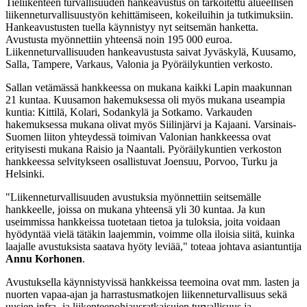
Tieliikenteen turvallisuuden hankeavustus on tarkoitettu alueellisen
liikenneturvallisuustyön kehittämiseen, kokeiluihin ja tutkimuksiin.
Hankeavustusten tuella käynnistyy nyt seitsemän hanketta.
Avustusta myönnettiin yhteensä noin 195 000 euroa.
Liikenneturvallisuuden hankeavustusta saivat Jyväskylä, Kuusamo,
Salla, Tampere, Varkaus, Valonia ja Pyöräilykuntien verkosto.
Sallan vetämässä hankkeessa on mukana kaikki Lapin maakunnan
21 kuntaa. Kuusamon hakemuksessa oli myös mukana useampia
kuntia: Kittilä, Kolari, Sodankylä ja Sotkamo. Varkauden
hakemuksessa mukana olivat myös Siilinjärvi ja Kajaani. Varsinais-
Suomen liiton yhteydessä toimivan Valonian hankkeessa ovat
erityisesti mukana Raisio ja Naantali. Pyöräilykuntien verkoston
hankkeessa selvitykseen osallistuvat Joensuu, Porvoo, Turku ja
Helsinki.
"Liikenneturvallisuuden avustuksia myönnettiin seitsemälle
hankkeelle, joissa on mukana yhteensä yli 30 kuntaa. Ja kun
useimmissa hankkeissa tuotetaan tietoa ja tuloksia, joita voidaan
hyödyntää vielä tätäkin laajemmin, voimme olla iloisia siitä, kuinka
laajalle avustuksista saatava hyöty leviää," toteaa johtava asiantuntija
Annu Korhonen
.
Avustuksella käynnistyvissä hankkeissa teemoina ovat mm. lasten ja
nuorten vapaa-ajan ja harrastusmatkojen liikenneturvallisuus sekä
uusien infra- ja liikenteenohjausratkaisujen turvallisuus ja