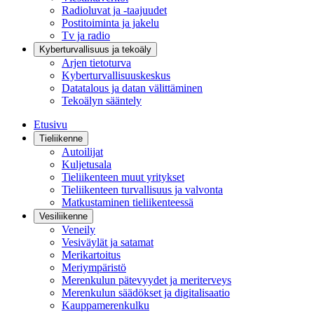
Radioluvat ja -taajuudet
Postitoiminta ja jakelu
Tv ja radio
Kyberturvallisuus ja tekoäly
Arjen tietoturva
Kyberturvallisuuskeskus
Datatalous ja datan välittäminen
Tekoälyn sääntely
Etusivu
Tieliikenne
Autoilijat
Kuljetusala
Tieliikenteen muut yritykset
Tieliikenteen turvallisuus ja valvonta
Matkustaminen tieliikenteessä
Vesiliikenne
Veneily
Vesiväylät ja satamat
Merikartoitus
Meriympäristö
Merenkulun pätevyydet ja meriterveys
Merenkulun säädökset ja digitalisaatio
Kauppamerenkulku