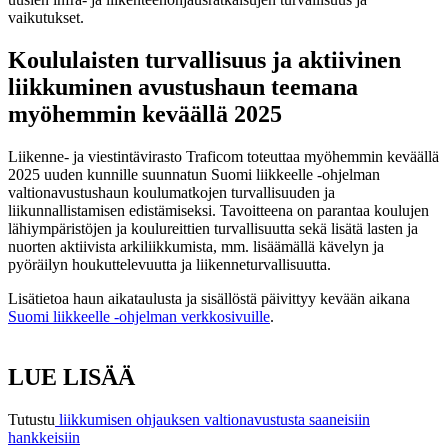
vaikutukset.
Koululaisten turvallisuus ja aktiivinen
liikkuminen avustushaun teemana
myöhemmin keväällä 2025
Liikenne- ja viestintävirasto Traficom toteuttaa myöhemmin keväällä
2025 uuden kunnille suunnatun Suomi liikkeelle -ohjelman
valtionavustushaun koulumatkojen turvallisuuden ja
liikunnallistamisen edistämiseksi. Tavoitteena on parantaa koulujen
lähiympäristöjen ja koulureittien turvallisuutta sekä lisätä lasten ja
nuorten aktiivista arkiliikkumista, mm. lisäämällä kävelyn ja
pyöräilyn houkuttelevuutta ja liikenneturvallisuutta.
Lisätietoa haun aikataulusta ja sisällöstä päivittyy kevään aikana
Suomi liikkeelle -ohjelman verkkosivuille
.
LUE LISÄÄ
Tutustu
liikkumisen ohjauksen valtionavustusta saaneisiin
hankkeisiin