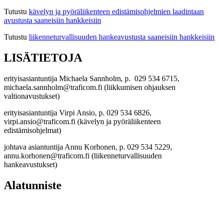
Tutustu
kävelyn ja pyöräliikenteen edistämisohjelmien laadintaan
avustusta saaneisiin hankkeisiin
Tutustu
liikenneturvallisuuden hankeavustusta saaneisiin hankkeisiin
LISÄTIETOJA
erityisasiantuntija Michaela Sannholm, p. 029 534 6715,
michaela.sannholm@traficom.fi (liikkumisen ohjauksen
valtionavustukset)
erityisasiantuntija Virpi Ansio, p. 029 534 6826,
virpi.ansio@traficom.fi (kävelyn ja pyöräliikenteen
edistämisohjelmat)
johtava asiantuntija Annu Korhonen, p. 029 534 5229,
annu.korhonen@traficom.fi (liikenneturvallisuuden
hankeavustukset)
Alatunniste