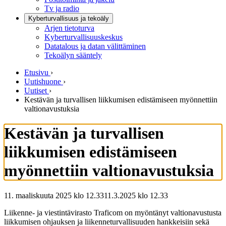
Tv ja radio
Kyberturvallisuus ja tekoäly
Arjen tietoturva
Kyberturvallisuuskeskus
Datatalous ja datan välittäminen
Tekoälyn sääntely
Etusivu
›
Uutishuone
›
Uutiset
›
Kestävän ja turvallisen liikkumisen edistämiseen myönnettiin
valtionavustuksia
Kestävän ja turvallisen
liikkumisen edistämiseen
myönnettiin valtionavustuksia
11. maaliskuuta 2025 klo 12.33
11.3.2025
klo
12.33
Liikenne- ja viestintävirasto Traficom on myöntänyt valtionavustusta
liikkumisen ohjauksen ja liikenneturvallisuuden hankkeisiin sekä