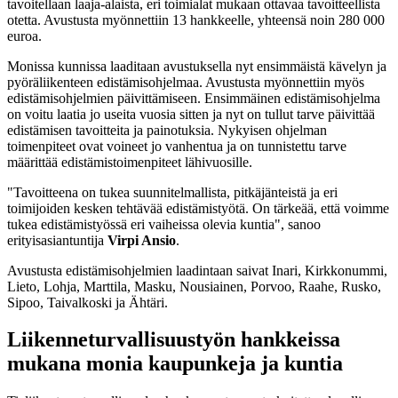
tavoitellaan laaja-alaista, eri toimialat mukaan ottavaa tavoitteellista
otetta. Avustusta myönnettiin 13 hankkeelle, yhteensä noin 280 000
euroa.
Monissa kunnissa laaditaan avustuksella nyt ensimmäistä kävelyn ja
pyöräliikenteen edistämisohjelmaa. Avustusta myönnettiin myös
edistämisohjelmien päivittämiseen. Ensimmäinen edistämisohjelma
on voitu laatia jo useita vuosia sitten ja nyt on tullut tarve päivittää
edistämisen tavoitteita ja painotuksia. Nykyisen ohjelman
toimenpiteet ovat voineet jo vanhentua ja on tunnistettu tarve
määrittää edistämistoimenpiteet lähivuosille.
"Tavoitteena on tukea suunnitelmallista, pitkäjänteistä ja eri
toimijoiden kesken tehtävää edistämistyötä. On tärkeää, että voimme
tukea edistämistyössä eri vaiheissa olevia kuntia", sanoo
erityisasiantuntija
Virpi Ansio
.
Avustusta edistämisohjelmien laadintaan saivat Inari, Kirkkonummi,
Lieto, Lohja, Marttila, Masku, Nousiainen, Porvoo, Raahe, Rusko,
Sipoo, Taivalkoski ja Ähtäri.
Liikenneturvallisuustyön hankkeissa
mukana monia kaupunkeja ja kuntia