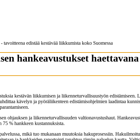
 - tavoitteena edistää kestävää liikkumista koko Suomessa
isen hankeavustukset haettavana 
tuksia kestävän liikkumisen ja liikenneturvallisuustyön edistämiseen.
auhdittaa kävelyn ja pyöräliikenteen edistämisohjelmien laadintaa kunni
 parantamiseen.
misen ohjauksen ja liikenneturvallisuuden valtionavustushaut. Hankeavus
ään 75 % hankkeen kustannuksista.
palvelussa, mikä tuo mukanaan muutoksia hakuprosessiin. Hakuilmoitus
itetaan ja hankkeiden raportointi tapahtuu tämän palvelun kautta. Valt