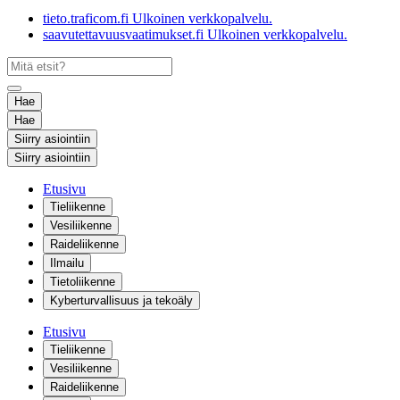
tieto.traficom.fi
Ulkoinen verkkopalvelu.
saavutettavuusvaatimukset.fi
Ulkoinen verkkopalvelu.
Hae
Hae
Siirry asiointiin
Siirry asiointiin
Etusivu
Tieliikenne
Vesiliikenne
Raideliikenne
Ilmailu
Tietoliikenne
Kyberturvallisuus ja tekoäly
Etusivu
Tieliikenne
Vesiliikenne
Raideliikenne