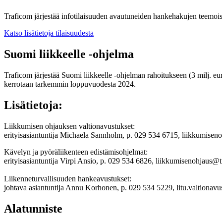
Traficom järjestää infotilaisuuden avautuneiden hankehakujen teemoist
Katso lisätietoja tilaisuudesta
Suomi liikkeelle -ohjelma
Traficom järjestää Suomi liikkeelle -ohjelman rahoitukseen (3 milj. eu
kerrotaan tarkemmin loppuvuodesta 2024.
Lisätietoja:
Liikkumisen ohjauksen valtionavustukset:
erityisasiantuntija Michaela Sannholm, p. 029 534 6715, liikkumisen
Kävelyn ja pyöräliikenteen edistämisohjelmat:
erityisasiantuntija Virpi Ansio, p. 029 534 6826, liikkumisenohjaus@t
Liikenneturvallisuuden hankeavustukset:
johtava asiantuntija Annu Korhonen, p. 029 534 5229, litu.valtionav
Alatunniste