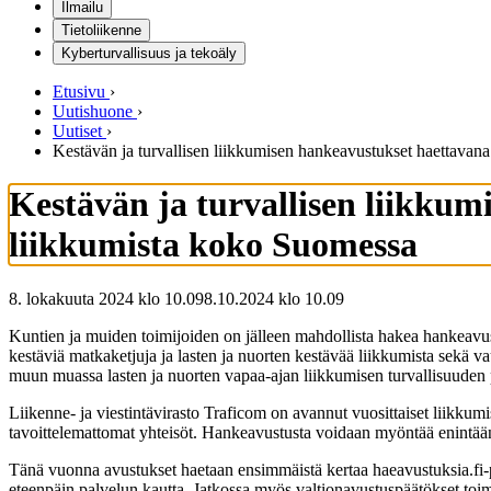
Ilmailu
Tietoliikenne
Kyberturvallisuus ja tekoäly
Etusivu
›
Uutishuone
›
Uutiset
›
Kestävän ja turvallisen liikkumisen hankeavustukset haettavana
Kestävän ja turvallisen liikkum
liikkumista koko Suomessa
8. lokakuuta 2024 klo 10.09
8.10.2024
klo
10.09
Kuntien ja muiden toimijoiden on jälleen mahdollista hakea hankeavus
kestäviä matkaketjuja ja lasten ja nuorten kestävää liikkumista sekä v
muun muassa lasten ja nuorten vapaa-ajan liikkumisen turvallisuuden
Liikenne- ja viestintävirasto Traficom on avannut vuosittaiset liikku
tavoittelemattomat yhteisöt. Hankeavustusta voidaan myöntää enint
Tänä vuonna avustukset haetaan ensimmäistä kertaa haeavustuksia.fi-
eteenpäin palvelun kautta. Jatkossa myös valtionavustuspäätökset toim