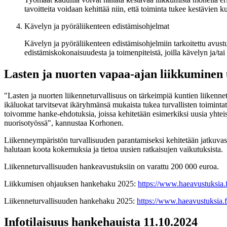
tavoitteita voidaan kehittää niin, että toiminta tukee kestävien
Kävelyn ja pyöräliikenteen edistämisohjelmat
Kävelyn ja pyöräliikenteen edistämisohjelmiin tarkoitettu avust
edistämiskokonaisuudesta ja toimenpiteistä, joilla kävelyn ja/tai p
Lasten ja nuorten vapaa-ajan liikkuminen 
"Lasten ja nuorten liikenneturvallisuus on tärkeimpiä kuntien liikennet
ikäluokat tarvitsevat ikäryhmänsä mukaista tukea turvallisten toimint
toivomme hanke-ehdotuksia, joissa kehitetään esimerkiksi uusia yhteis
nuorisotyössä", kannustaa Korhonen.
Liikenneympäristön turvallisuuden parantamiseksi kehitetään jatkuvasti
halutaan koota kokemuksia ja tietoa uusien ratkaisujen vaikutuksista.
Liikenneturvallisuuden hankeavustuksiin on varattu 200 000 euroa.
Liikkumisen ohjauksen hankehaku 2025:
https://www.haeavustuksia.f
Liikenneturvallisuuden hankehaku 2025:
https://www.haeavustuksia.f
Infotilaisuus hankehauista 11.10.2024