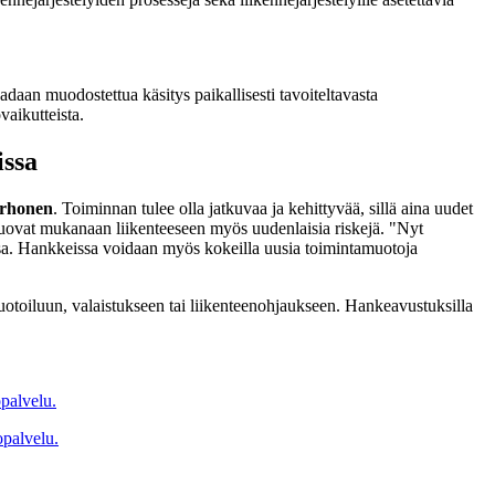
daan muodostettua käsitys paikallisesti tavoiteltavasta
vaikutteista.
issa
rhonen
. Toiminnan tulee olla jatkuvaa ja kehittyvää, sillä aina uudet
 tuovat mukanaan liikenteeseen myös uudenlaisia riskejä. "Nyt
nssa. Hankkeissa voidaan myös kokeilla uusia toimintamuotoja
muotoiluun, valaistukseen tai liikenteenohjaukseen. Hankeavustuksilla
palvelu.
palvelu.