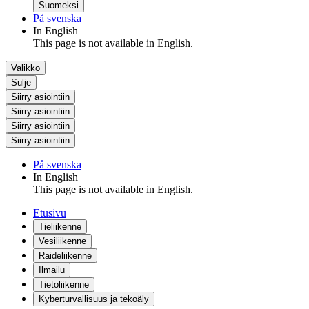
Suomeksi
På svenska
In English
This page is not available in English.
Valikko
Sulje
Siirry asiointiin
Siirry asiointiin
Siirry asiointiin
Siirry asiointiin
På svenska
In English
This page is not available in English.
Etusivu
Tieliikenne
Vesiliikenne
Raideliikenne
Ilmailu
Tietoliikenne
Kyberturvallisuus ja tekoäly