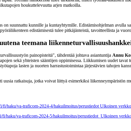
 kulkutapojen houkuttelevuutta arjen matkoilla.
us on suunnattu kunnille ja kuntayhtymille. Edistämisohjelman avulla saa
yöräliikenteen edistämisestä tulee pitkäjänteistä, tavoitteellista ja vuoro
uutena teemana liikenneturvallisuushankke
urvallisuustyön painopisteitä", tähdentää johtava asiantuntija
Annu Ko
atapojen sekä yhteisten sääntöjen oppimisessa. Liikkumisen uudet tavat
työtapoja lasten ja nuorten harrastustoimintaa järjestävien tahojen ka
 uusia ratkaisuja, jotka voivat liittyä esimerkiksi liikenneympäristön 
i/fi/haku/va-traficom-2024-4/hakuilmoitus/perustiedot
Ulkoinen verkko
i/fi/haku/va-traficom-2024-5/hakuilmoitus/perustiedot
Ulkoinen verkko