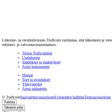
Liikenne- ja viestintävirasto Traficom varmistaa, että liikenteen ja vi
rekisteri- ja valvontaviranomainen.
Tietoa Traficomista
Uutishuone
Säädökset ja määräykset
Asioi kanssamme
Hinnat
Tuet ja avustukset
Yhteystiedot
Anna palautetta
© Traficom
Saavutettavuusseloste
Evästeiden hallinta
Tietosuojaseloste
Tulosta
Takaisin ylös