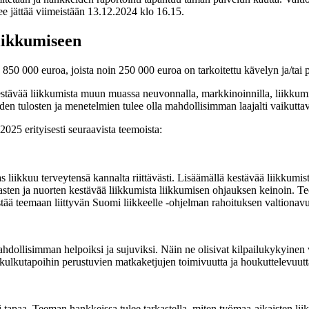
e jättää viimeistään 13.12.2024 klo 16.15.
iikkumiseen
0 000 euroa, joista noin 250 000 euroa on tarkoitettu kävelyn ja/tai 
tävää liikkumista muun muassa neuvonnalla, markkinoinnilla, liikkumise
den tulosten ja menetelmien tulee olla mahdollisimman laajalti vaikutta
25 erityisesti seuraavista teemoista:
s liikkuu terveytensä kannalta riittävästi. Lisäämällä kestävää liikkumist
 lasten ja nuorten kestävää liikkumista liikkumisen ohjauksen keinoin. T
estää teemaan liittyvän Suomi liikkeelle -ohjelman rahoituksen valtiona
hdollisimman helpoiksi ja sujuviksi. Näin ne olisivat kilpailukykyinen 
in kulkutapoihin perustuvien matkaketjujen toimivuutta ja houkuttelevuutt
tapaa. Teeman hankkeissa tulee tarkastella, miten työmaa-aikaisten liiken