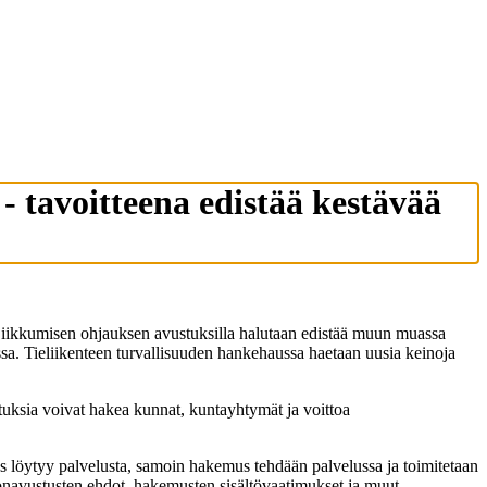
- tavoitteena edistää kestävää
 Liikkumisen ohjauksen avustuksilla halutaan edistää muun muassa
ssa. Tieliikenteen turvallisuuden hankehaussa haetaan uusia keinoja
tuksia voivat hakea kunnat, kuntayhtymät ja voittoa
 löytyy palvelusta, samoin hakemus tehdään palvelussa ja toimitetaan
ionavustusten ehdot, hakemusten sisältövaatimukset ja muut