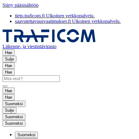
Siirry pääsisältöön
tieto.traficom.fi
Ulkoinen verkkopalvelu.
saavutettavuusvaatimukset.fi
Ulkoinen verkkopalvelu.
Liikenne- ja viestintävirasto
Hae
Sulje
Hae
Hae
Hae
Hae
Suomeksi
Sulje
Suomeksi
Suomeksi
Suomeksi