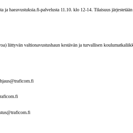
a ja haeavustuksia.fi-palvelusta 11.10. klo 12-14. Tilaisuus järjestetää
roa) liittyvän valtionavustushaun kestävän ja turvallisen koulumatkalii
ohjaus@traficom.fi
raficom.fi
ustus@traficom.fi