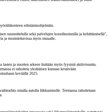
pyöräliikenteen edistämisohjelmiin.
n suunnittelulla sekä palvelujen koordinoinnilla ja kehittämisellä",
via ja monistettavissa myös muualle.
a lasten ja nuorten arkeen lisätään myös fyysistä aktiivisuutta.
eemassa ei rahoiteta yksittäisen kunnan kestävään
vustushaun keväällä 2025.
vaihtoehto omalla autolla liikkumiselle. Teemassa rahoitetaan
a.
nejärjestelyiden prosesseja sekä liikennejärjestelyille asetettavia