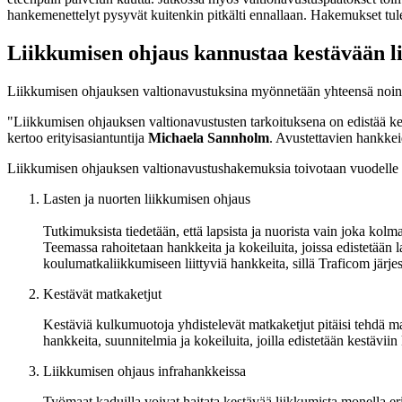
hankemenettelyt pysyvät kuitenkin pitkälti ennallaan. Hakemukset tule
Liikkumisen ohjaus kannustaa kestävään l
Liikkumisen ohjauksen valtionavustuksina myönnetään yhteensä noin 85
"Liikkumisen ohjauksen valtionavustusten tarkoituksena on edistää kes
kertoo erityisasiantuntija
Michaela Sannholm
. Avustettavien hankkei
Liikkumisen ohjauksen valtionavustushakemuksia toivotaan vuodelle 20
Lasten ja nuorten liikkumisen ohjaus
Tutkimuksista tiedetään, että lapsista ja nuorista vain joka kolma
Teemassa rahoitetaan hankkeita ja kokeiluita, joissa edistetään
koulumatkaliikkumiseen liittyviä hankkeita, sillä Traficom järj
Kestävät matkaketjut
Kestäviä kulkumuotoja yhdistelevät matkaketjut pitäisi tehdä ma
hankkeita, suunnitelmia ja kokeiluita, joilla edistetään kestävi
Liikkumisen ohjaus infrahankkeissa
Työmaat kaduilla voivat haitata kestävää liikkumista monella eri 