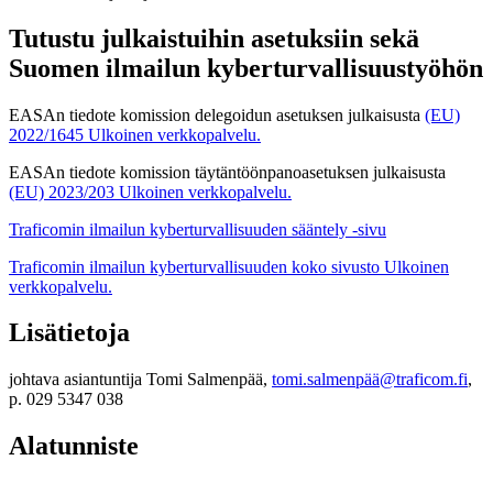
Tutustu julkaistuihin asetuksiin sekä
Suomen ilmailun kyberturvallisuustyöhön
EASAn tiedote komission delegoidun asetuksen julkaisusta
(EU)
2022/1645
Ulkoinen verkkopalvelu.
EASAn tiedote komission täytäntöönpanoasetuksen julkaisusta
(EU) 2023/203
Ulkoinen verkkopalvelu.
Traficomin ilmailun kyberturvallisuuden sääntely -sivu
Traficomin ilmailun kyberturvallisuuden koko sivusto
Ulkoinen
verkkopalvelu.
Lisätietoja
johtava asiantuntija Tomi Salmenpää,
tomi.salmenpää@traficom.fi
,
p. 029 5347 038
Alatunniste