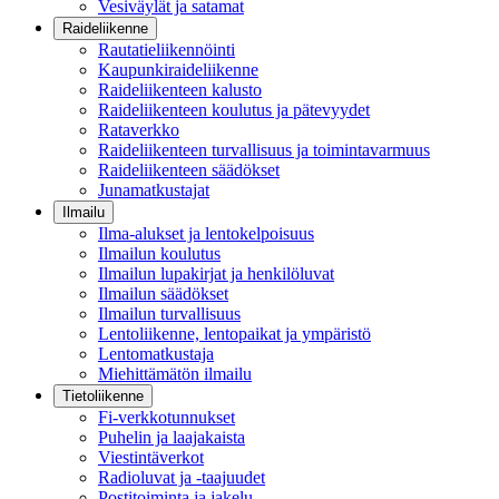
Vesiväylät ja satamat
Raideliikenne
Rautatieliikennöinti
Kaupunkiraideliikenne
Raideliikenteen kalusto
Raideliikenteen koulutus ja pätevyydet
Rataverkko
Raideliikenteen turvallisuus ja toimintavarmuus
Raideliikenteen säädökset
Junamatkustajat
Ilmailu
Ilma-alukset ja lentokelpoisuus
Ilmailun koulutus
Ilmailun lupakirjat ja henkilöluvat
Ilmailun säädökset
Ilmailun turvallisuus
Lentoliikenne, lentopaikat ja ympäristö
Lentomatkustaja
Miehittämätön ilmailu
Tietoliikenne
Fi-verkkotunnukset
Puhelin ja laajakaista
Viestintäverkot
Radioluvat ja -taajuudet
Postitoiminta ja jakelu