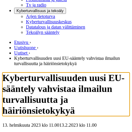
Tv ja radio
Kyberturvallisuus ja tekoäly
Arjen tietoturva
Kyberturvallisuuskeskus
Datatalous ja datan välittäminen
Tekoälyn sääntely
Etusivu
›
Uutishuone
›
Uutiset
›
Kyberturvallisuuden uusi EU-sääntely vahvistaa ilmailun
turvallisuutta ja häiriönsietokykyä
Kyberturvallisuuden uusi EU-
sääntely vahvistaa ilmailun
turvallisuutta ja
häiriönsietokykyä
13. helmikuuta 2023 klo 11.00
13.2.2023
klo
11.00