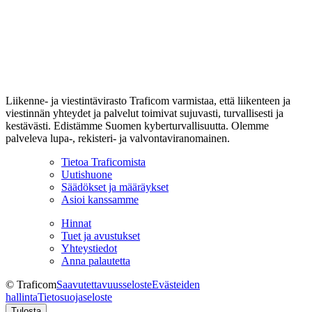
Liikenne- ja viestintävirasto Traficom varmistaa, että liikenteen ja
viestinnän yhteydet ja palvelut toimivat sujuvasti, turvallisesti ja
kestävästi. Edistämme Suomen kyberturvallisuutta. Olemme
palveleva lupa-, rekisteri- ja valvontaviranomainen.
Tietoa Traficomista
Uutishuone
Säädökset ja määräykset
Asioi kanssamme
Hinnat
Tuet ja avustukset
Yhteystiedot
Anna palautetta
© Traficom
Saavutettavuusseloste
Evästeiden
hallinta
Tietosuojaseloste
Tulosta