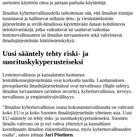
asetusten käyttöön ottoa ja jaetaan parhaita käytäntöjä.
Ilmailun kyberturvallisuudella tarkoitetaan sitä, että ilmailun toimijat
tunnistavat ja hallitsevat sellaisia tieto- ja viestintäteknisiin
järjestelmiin ja siviili-ilmailussa käytettävään dataan kohdistuvia
tietoturvariskejä, jotka vaikuttavat tai saattavat vaikuttaa
lentoturvallisuuteen tai ilmailun turvaamiseen sekä vahvistavat
ilmailujärjestelmän häiriönsietokykyä.
Uusi sääntely tehty riski- ja
suorituskykyperusteiseksi
Lentoturvallisuus ja kansalaisten luottamus
lentoliikennejärjestelmään ovat korkealla tasolla. Luottamuksen
peruspilareita ilmailujärjestelmässä ovat turvallisuus (flight safety),
ilmailun turvaaminen (aviation security), kyberturvallisuus, terveys­
turvallisuus ja ympäristöystävällisyys.
"Ilmailun kyberturvallisuus osana kokonaisturvallisuutta on vahvasti
koko EU:n ja koko Suomen ilmailujär­jestelmän yhteinen asia. Uusi
EU-sääntely on tehty riski- ja suorituskykyperusteiseksi. Suomen
ilmailu vahvuus on jo nyt vahva yhteistyö ja kansallinen
koordinaatio ilmailun riskienhallinnassa, myös kyberturvallisuuden
osalta", sanoo johtaja
Jari Pöntinen
.