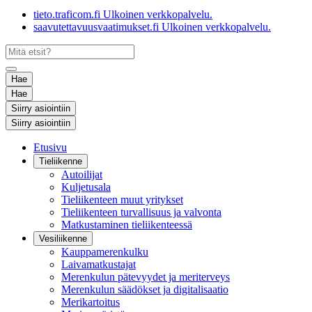
tieto.traficom.fi
Ulkoinen verkkopalvelu.
saavutettavuusvaatimukset.fi
Ulkoinen verkkopalvelu.
Hae
Hae
Siirry asiointiin
Siirry asiointiin
Etusivu
Tieliikenne
Autoilijat
Kuljetusala
Tieliikenteen muut yritykset
Tieliikenteen turvallisuus ja valvonta
Matkustaminen tieliikenteessä
Vesiliikenne
Kauppamerenkulku
Laivamatkustajat
Merenkulun pätevyydet ja meriterveys
Merenkulun säädökset ja digitalisaatio
Merikartoitus