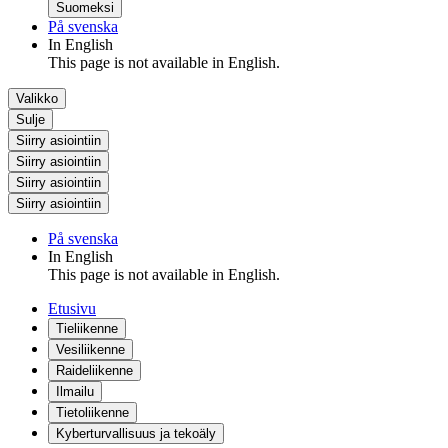
Suomeksi
På svenska
In English
This page is not available in English.
Valikko
Sulje
Siirry asiointiin
Siirry asiointiin
Siirry asiointiin
Siirry asiointiin
På svenska
In English
This page is not available in English.
Etusivu
Tieliikenne
Vesiliikenne
Raideliikenne
Ilmailu
Tietoliikenne
Kyberturvallisuus ja tekoäly