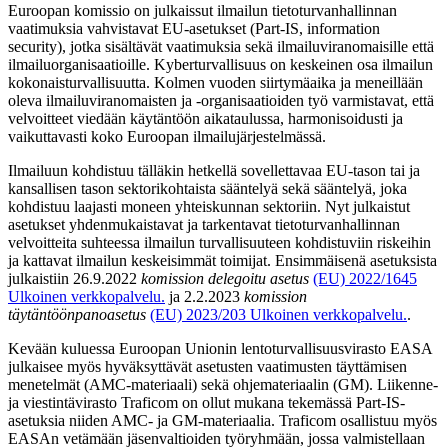
Euroopan komissio on julkaissut ilmailun tietoturvanhallinnan
vaatimuksia vahvistavat EU-asetukset (Part-IS, information
security), jotka sisältävät vaatimuksia sekä ilmailuviranomaisille että
ilmailuorganisaatioille. Kyberturvallisuus on keskeinen osa ilmailun
kokonaisturvallisuutta. Kolmen vuoden siirtymäaika ja meneillään
oleva ilmailuviranomaisten ja -organisaatioiden työ varmistavat, että
velvoitteet viedään käytäntöön aikataulussa, harmonisoidusti ja
vaikuttavasti koko Euroopan ilmailujärjestelmässä.
Ilmailuun kohdistuu tälläkin hetkellä sovellettavaa EU-tason tai ja
kansallisen tason sektori­koh­taista sääntelyä sekä sääntelyä, joka
kohdistuu laajasti moneen yhteiskunnan sektoriin. Nyt julkaistut
asetukset yhdenmukaistavat ja tarkentavat tietoturvanhallinnan
velvoitteita suhteessa ilmailun turvalli­suuteen kohdistuviin riskeihin
ja kattavat ilmailun keskeisimmät toimijat. Ensimmäisenä asetuksista
julkaistiin 26.9.2022
komission delegoitu asetus
(EU) 2022/1645
Ulkoinen verkkopalvelu.
ja 2.2.2023
komission
täytäntöönpanoasetus
(EU) 2023/203
Ulkoinen verkkopalvelu.
.
Kevään kuluessa Euroopan Unionin lentoturvallisuusvirasto EASA
julkaisee myös hyväksyttävät asetusten vaatimusten täyttämisen
menetelmät (AMC-materiaali) sekä ohjemateriaalin (GM). Liikenne-
ja viestintävirasto Traficom on ollut mukana tekemässä Part-IS-
asetuksia niiden AMC- ja GM-materiaalia. Traficom osallistuu myös
EASAn vetämään jäsenvaltioiden työryhmään, jossa valmistellaan