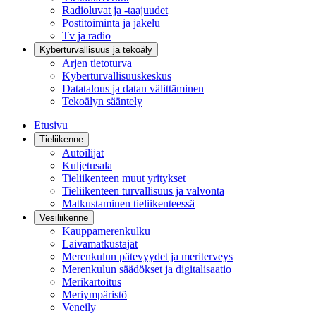
Radioluvat ja -taajuudet
Postitoiminta ja jakelu
Tv ja radio
Kyberturvallisuus ja tekoäly
Arjen tietoturva
Kyberturvallisuuskeskus
Datatalous ja datan välittäminen
Tekoälyn sääntely
Etusivu
Tieliikenne
Autoilijat
Kuljetusala
Tieliikenteen muut yritykset
Tieliikenteen turvallisuus ja valvonta
Matkustaminen tieliikenteessä
Vesiliikenne
Kauppamerenkulku
Laivamatkustajat
Merenkulun pätevyydet ja meriterveys
Merenkulun säädökset ja digitalisaatio
Merikartoitus
Meriympäristö
Veneily