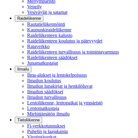
Meriympäristö
Veneily
Vesiväylät ja satamat
Raideliikenne
Rautatieliikennöinti
Kaupunkiraideliikenne
Raideliikenteen kalusto
Raideliikenteen koulutus ja pätevyydet
Rataverkko
Raideliikenteen turvallisuus ja toimintavarmuus
Raideliikenteen säädökset
Junamatkustajat
Ilmailu
Ilma-alukset ja lentokelpoisuus
Ilmailun koulutus
Ilmailun lupakirjat ja henkilöluvat
Ilmailun säädökset
Ilmailun turvallisuus
Lentoliikenne, lentopaikat ja ympäristö
Lentomatkustaja
Miehittämätön ilmailu
Tietoliikenne
Fi-verkkotunnukset
Puhelin ja laajakaista
Viestintäverkot