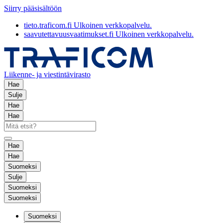
Siirry pääsisältöön
tieto.traficom.fi
Ulkoinen verkkopalvelu.
saavutettavuusvaatimukset.fi
Ulkoinen verkkopalvelu.
Liikenne- ja viestintävirasto
Hae
Sulje
Hae
Hae
Hae
Hae
Suomeksi
Sulje
Suomeksi
Suomeksi
Suomeksi