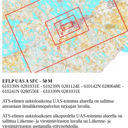
EFLP UAS A SFC - 50 M
610339N 0281031E - 610239N 0281124E - 610142N 0280648E -
610241N 0280556E - 610339N 0281031E
ATS-elimen aukioloaikoina UAS-toiminta alueella on sallittua
ainoastaan ilmaliikennepalvelun tarjoajan luvalla.
ATS-elimen aukioloaikojen ulkopuolella UAS-toiminta alueella on
sallittua Liikenne- ja viestintäviraston luvalla tai Liikenne- ja
viestintäviraston asettamilla erityisehdoilla.