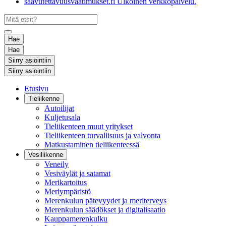
saavutettavuusvaatimukset.fi
Ulkoinen verkkopalvelu.
Hae
Hae
Siirry asiointiin
Siirry asiointiin
Etusivu
Tieliikenne
Autoilijat
Kuljetusala
Tieliikenteen muut yritykset
Tieliikenteen turvallisuus ja valvonta
Matkustaminen tieliikenteessä
Vesiliikenne
Veneily
Vesiväylät ja satamat
Merikartoitus
Meriympäristö
Merenkulun pätevyydet ja meriterveys
Merenkulun säädökset ja digitalisaatio
Kauppamerenkulku