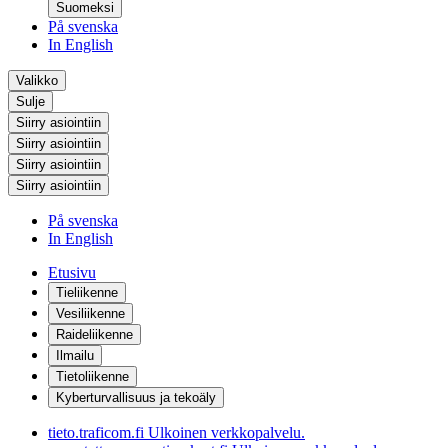
Suomeksi
På svenska
In English
Valikko
Sulje
Siirry asiointiin
Siirry asiointiin
Siirry asiointiin
Siirry asiointiin
På svenska
In English
Etusivu
Tieliikenne
Vesiliikenne
Raideliikenne
Ilmailu
Tietoliikenne
Kyberturvallisuus ja tekoäly
tieto.traficom.fi
Ulkoinen verkkopalvelu.