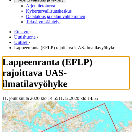
Kyberturvallisuus ja tekoäly
Arjen tietoturva
Kyberturvallisuuskeskus
Datatalous ja datan välittäminen
Tekoälyn sääntely
Etusivu
›
Uutishuone
›
Uutiset
›
Lappeenranta (EFLP) rajoittava UAS-ilmatilavyöhyke
Lappeenranta (EFLP)
rajoittava UAS-
ilmatilavyöhyke
11. joulukuuta 2020 klo 14.55
11.12.2020
klo
14.55