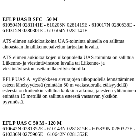
EFLP UAS B SFC - 50 M
610504N 0281141E - 610205N 0281419E - 610017N 0280538E -
610315N 0280301E - 610504N 0281141E
ATS-elimen aukioloaikoina UAS-toiminta alueella on sallittua
ainoastaan ilmaliikennepalvelun tarjoajan luvalla.
ATS-elimen aukioloaikojen ulkopuolella UAS-toiminta on sallittua
Liikenne- ja viestintäviraston luvalla tai Liikenne- ja
viestintäviraston asettamilla erityisehdoilla.
EFLP UAS A -vyöhykkeen sivurajojen ulkopuolella lennättäminen
esteen läheisyydessä (enintään 50 m vaakasuoralla etäisyydellä)
esteestä on kuitenkin sallittua kaikkina aikoina, ja esteen ylittäminen
enintään 15 metrillä on sallittua esteestä vastaavan yksikön
pyynnöstä.
EFLP UAS C 50 M - 120 M
610642N 0281352E - 610143N 0281815E - 605839N 0280327E -
610336N 0275905E - 610642N 0281352E