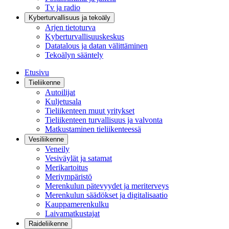
Tv ja radio
Kyberturvallisuus ja tekoäly
Arjen tietoturva
Kyberturvallisuuskeskus
Datatalous ja datan välittäminen
Tekoälyn sääntely
Etusivu
Tieliikenne
Autoilijat
Kuljetusala
Tieliikenteen muut yritykset
Tieliikenteen turvallisuus ja valvonta
Matkustaminen tieliikenteessä
Vesiliikenne
Veneily
Vesiväylät ja satamat
Merikartoitus
Meriympäristö
Merenkulun pätevyydet ja meriterveys
Merenkulun säädökset ja digitalisaatio
Kauppamerenkulku
Laivamatkustajat
Raideliikenne