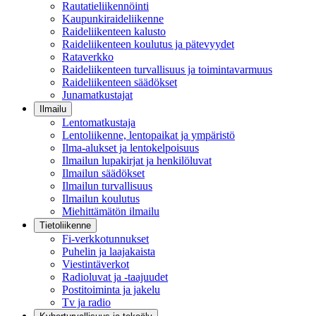
Rautatieliikennöinti
Kaupunkiraideliikenne
Raideliikenteen kalusto
Raideliikenteen koulutus ja pätevyydet
Rataverkko
Raideliikenteen turvallisuus ja toimintavarmuus
Raideliikenteen säädökset
Junamatkustajat
Ilmailu
Lentomatkustaja
Lentoliikenne, lentopaikat ja ympäristö
Ilma-alukset ja lentokelpoisuus
Ilmailun lupakirjat ja henkilöluvat
Ilmailun säädökset
Ilmailun turvallisuus
Ilmailun koulutus
Miehittämätön ilmailu
Tietoliikenne
Fi-verkkotunnukset
Puhelin ja laajakaista
Viestintäverkot
Radioluvat ja -taajuudet
Postitoiminta ja jakelu
Tv ja radio