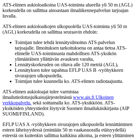
ATS-elimen aukioloaikoina UAS-toiminta alueella yli 50 m (AGL)
korkeudella on sallittua ainoastaan ilmaliikennepalvelun tarjoajan
luvalla.
ATS-elimen aukioloaikojen ulkopuolella UAS-toiminta yli 50 m
(AGL) korkeudella on sallittua seuraavin ehdoin:
Toimijan tulee tehdä lennätysilmoitus ATS-palvelun
tarjoajalle. Ilmoituksen tarkoituksena on antaa tietoa ATS-
elimelle UAS-toiminnasta mahdollisen ATS-yksikön
ylimääräisen yllättävän avauksen varalta,
Lennätyskorkeuden on oltava alle 120 metriä (AGL),
Lennätyksen tulee tapahtua EFLP UAS B -vyöhykkeen
sivurajojen ulkopuolella,
Toimijan tulee kuunnella ko. ATS-elimen radiotaajuutta.
ATS-elimen aukioloajat tulee varmistaa
ilmailutiedotusjulkaisujärjestelmästä
www.ais.fi
Ulkoinen
verkkopalvelu.
sekä soittamalla ko. ATS-yksikköön. ATS-
yksiköiden yhteystiedot löytyvät Suomen ilmailukäsikirjasta (AIP
SUOMI/FINLAND).
EFLP UAS A -vyöhykkeen sivurajojen ulkopuolella lennättäminen
esteen läheisyydessä (enintään 50 m vaakasuoralla etäisyydellä)
esteestä on kuitenkin sallittua kaikkina aikoina, ja esteen ylittäminen