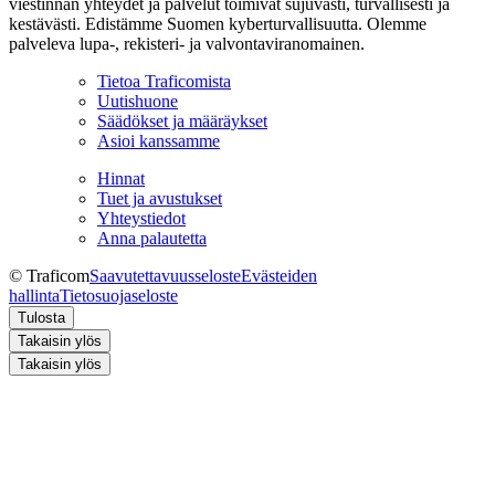
viestinnän yhteydet ja palvelut toimivat sujuvasti, turvallisesti ja
kestävästi. Edistämme Suomen kyberturvallisuutta. Olemme
palveleva lupa-, rekisteri- ja valvontaviranomainen.
Tietoa Traficomista
Uutishuone
Säädökset ja määräykset
Asioi kanssamme
Hinnat
Tuet ja avustukset
Yhteystiedot
Anna palautetta
© Traficom
Saavutettavuusseloste
Evästeiden
hallinta
Tietosuojaseloste
Tulosta
Takaisin ylös
Takaisin ylös