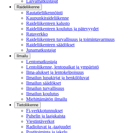
Laivamatkustajat
Raideliikenne
Rautatieliikennöinti
Kaupunkiraideliikenne
Raideliikenteen kalusto
Raideliikenteen koulutus ja pätevyydet
Rataverkko
Raideliikenteen turvallisuus ja toimintavarmuus
Raideliikenteen säädökset
Junamatkustajat
Ilmailu
Lentomatkustaja
Lentoliikenne, lentopaikat ja ympäristö
Ilma-alukset ja lentokelpoisuus
Ilmailun lupakirjat ja henkilöluvat
Ilmailun säädökset
Ilmailun turvallisuus
Ilmailun koulutus
Miehittämätön ilmailu
Tietoliikenne
Fi-verkkotunnukset
Puhelin ja laajakaista
Viestintäverkot
Radioluvat ja -taajuudet
Postitoiminta ja jakelu