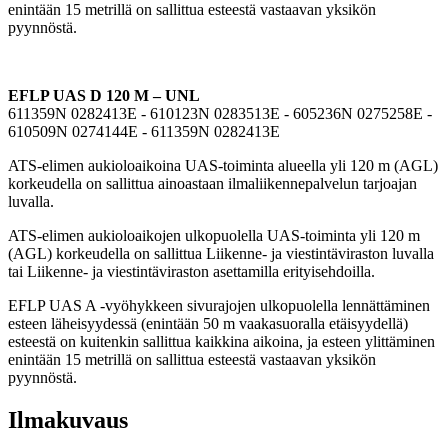
enintään 15 metrillä on sallittua esteestä vastaavan yksikön
pyynnöstä.
EFLP UAS D 120 M – UNL
611359N 0282413E - 610123N 0283513E - 605236N 0275258E -
610509N 0274144E - 611359N 0282413E
ATS-elimen aukioloaikoina UAS-toiminta alueella yli 120 m (AGL)
korkeudella on sallittua ainoastaan ilmaliikennepalvelun tarjoajan
luvalla.
ATS-elimen aukioloaikojen ulkopuolella UAS-toiminta yli 120 m
(AGL) korkeudella on sallittua Liikenne- ja viestintäviraston luvalla
tai Liikenne- ja viestintäviraston asettamilla erityisehdoilla.
EFLP UAS A -vyöhykkeen sivurajojen ulkopuolella lennättäminen
esteen läheisyydessä (enintään 50 m vaakasuoralla etäisyydellä)
esteestä on kuitenkin sallittua kaikkina aikoina, ja esteen ylittäminen
enintään 15 metrillä on sallittua esteestä vastaavan yksikön
pyynnöstä.
Ilmakuvaus