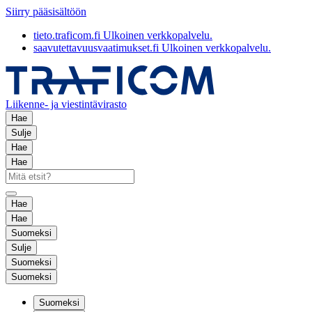
Siirry pääsisältöön
tieto.traficom.fi
Ulkoinen verkkopalvelu.
saavutettavuusvaatimukset.fi
Ulkoinen verkkopalvelu.
Liikenne- ja viestintävirasto
Hae
Sulje
Hae
Hae
Hae
Hae
Suomeksi
Sulje
Suomeksi
Suomeksi
Suomeksi